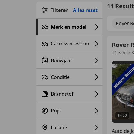
11 Resul
Filteren
Alles reset
Rover R
Merk en model
Carrosserievorm
Rover 
TC-serie
Bouwjaar
Conditie
Brandstof
Prijs
50
Locatie
Auto de J