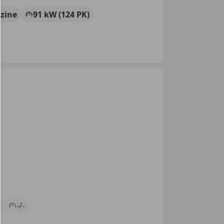
zine
91 kW (124 PK)
G
-/-