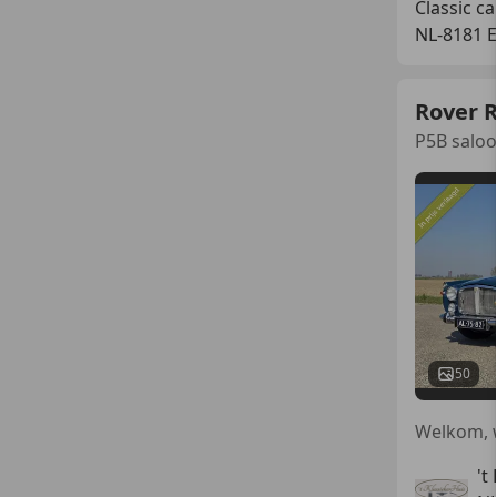
Classic c
NL-8181 
Rover 
P5B saloon
50
Welkom, w
't