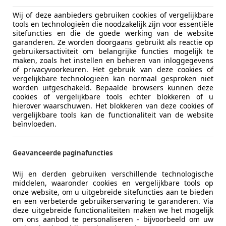
07/1976
94.049 km
Ben
Wij of deze aanbieders gebruiken cookies of vergelijkbare
tools en technologieën die noodzakelijk zijn voor essentiële
sitefuncties en die de goede werking van de website
ark
garanderen. Ze worden doorgaans gebruikt als reactie op
VK BOXTEL
gebruikersactiviteit om belangrijke functies mogelijk te
maken, zoals het instellen en beheren van inloggegevens
of privacyvoorkeuren. Het gebruik van deze cookies of
vergelijkbare technologieën kan normaal gesproken niet
Rover
worden uitgeschakeld. Bepaalde browsers kunnen deze
MARK II COUPE P5 coupe
cookies of vergelijkbare tools echter blokkeren of u
hierover waarschuwen. Het blokkeren van deze cookies of
vergelijkbare tools kan de functionaliteit van de website
€ 19.999
beïnvloeden.
Geavanceerde paginafuncties
Wij en derden gebruiken verschillende technologische
middelen, waaronder cookies en vergelijkbare tools op
onze website, om u uitgebreide sitefuncties aan te bieden
en een verbeterde gebruikerservaring te garanderen. Via
06/1963
18.181 km
LP
deze uitgebreide functionaliteiten maken we het mogelijk
om ons aanbod te personaliseren - bijvoorbeeld om uw