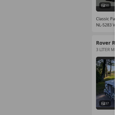
50
Classic P
NL-5283 
Rover 
3 LITER 
37