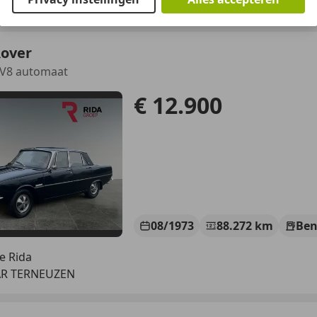
-3256 LD ACHTHUIZEN
Rover
 V8 automaat
€ 12.900
08/1973
88.272 km
Ben
e Rida
AR TERNEUZEN