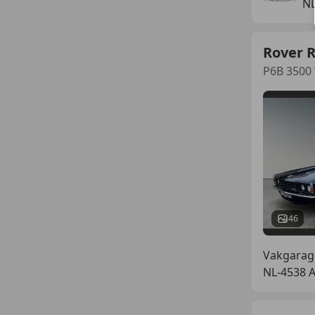
NL
Rover 
P6B 3500
46
Vakgarag
NL-4538 