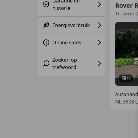
Garantie en
Rover 
historie
TC-serie 2
Energieverbruik
Online sinds
Zoeken op
trefwoord
19
Autohand
NL-3903 