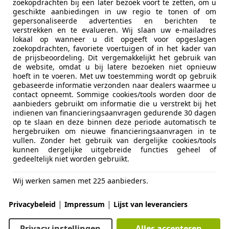
zoekopdrachten bij een later bezoek voort te zetten, om u
ars Heerde
geschikte aanbiedingen in uw regio te tonen of om
EX HEERDE
gepersonaliseerde advertenties en berichten te
verstrekken en te evalueren. Wij slaan uw e-mailadres
lokaal op wanneer u dit opgeeft voor opgeslagen
zoekopdrachten, favoriete voertuigen of in het kader van
Rover
de prijsbeoordeling. Dit vergemakkelijkt het gebruik van
 – 3,5 ltr. V8 uit 1968 RHD
de website, omdat u bij latere bezoeken niet opnieuw
hoeft in te voeren. Met uw toestemming wordt op gebruik
€ 15.450
gebaseerde informatie verzonden naar dealers waarmee u
contact opneemt. Sommige cookies/tools worden door de
aanbieders gebruikt om informatie die u verstrekt bij het
indienen van financieringsaanvragen gedurende 30 dagen
op te slaan en deze binnen deze periode automatisch te
hergebruiken om nieuwe financieringsaanvragen in te
vullen. Zonder het gebruik van dergelijke cookies/tools
kunnen dergelijke uitgebreide functies geheel of
gedeeltelijk niet worden gebruikt.
12/1968
137.116 km
Be
Wij werken samen met 225 aanbieders.
e laten u graag onze liefde voor auto's zien!
|
|
Privacybeleid
Impressum
Lijst van leveranciers
 Klassiekerhuis
Privacy instellingen
Alles accepteren