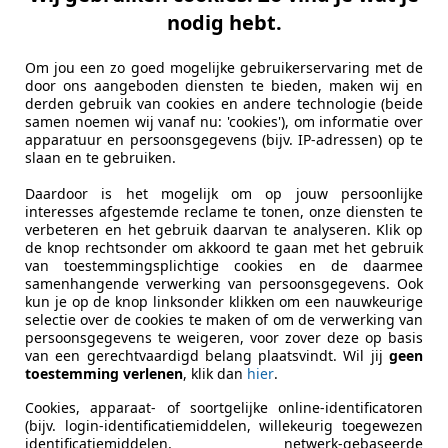
Rover
nodig hebt.
.2 TC Saloon **Britse klasse uit 1977
Om jou een zo goed mogelijke gebruikerservaring met de
€ 8.450
door ons aangeboden diensten te bieden, maken wij en
derden gebruik van cookies en andere technologie (beide
samen noemen wij vanaf nu: 'cookies'), om informatie over
apparatuur en persoonsgegevens (bijv. IP-adressen) op te
slaan en te gebruiken.
Daardoor is het mogelijk om op jouw persoonlijke
interesses afgestemde reclame te tonen, onze diensten te
verbeteren en het gebruik daarvan te analyseren. Klik op
de knop rechtsonder om akkoord te gaan met het gebruik
05/1977
26.274 km
Ben
van toestemmingsplichtige cookies en de daarmee
samenhangende verwerking van persoonsgegevens. Ook
kun je op de knop linksonder klikken om een nauwkeurige
el Henk Heikamp
selectie over de cookies te maken of om de verwerking van
LK VEENENDAAL
persoonsgegevens te weigeren, voor zover deze op basis
van een gerechtvaardigd belang plaatsvindt. Wil jij
geen
toestemming verlenen
, klik dan
hier
.
Cookies, apparaat- of soortgelijke online-identificatoren
(bijv. login-identificatiemiddelen, willekeurig toegewezen
identificatiemiddelen, netwerk-gebaseerde