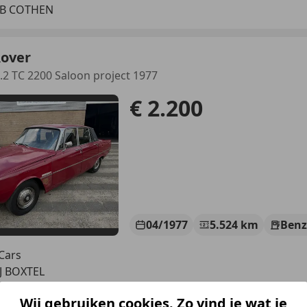
LB COTHEN
Rover
2.2 TC 2200 Saloon project 1977
€ 2.200
04/1977
5.524 km
Benz
Cars
J BOXTEL
Wij gebruiken cookies. Zo vind je wat je