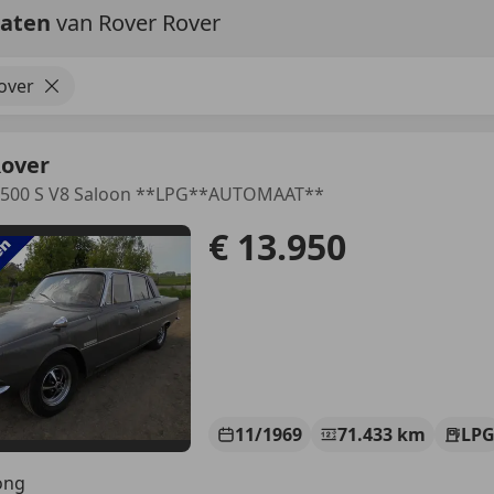
taten
van Rover Rover
over
Rover
 3500 S V8 Saloon **LPG**AUTOMAAT**
€ 13.950
11/1969
71.433 km
LP
ong