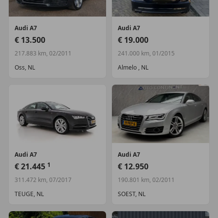
Audi
A7
Audi
A7
€ 13.500
€ 19.000
217.883 km, 02/2011
241.000 km, 01/2015
Oss, NL
Almelo , NL
Audi
A7
Audi
A7
1
€ 21.445
€ 12.950
311.472 km, 07/2017
190.801 km, 02/2011
TEUGE, NL
SOEST, NL