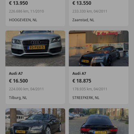
€ 13.950
€ 13.550
226.686 km, 11/2010
233.330 km, 04/2011
HOOGEVEEN, NL
Zaanstad, NL
Audi
A7
Audi
A7
€ 16.500
€ 18.875
224.000 km, 04/2011
178.935 km, 04/2011
Tilburg, NL
STREEFKERK, NL