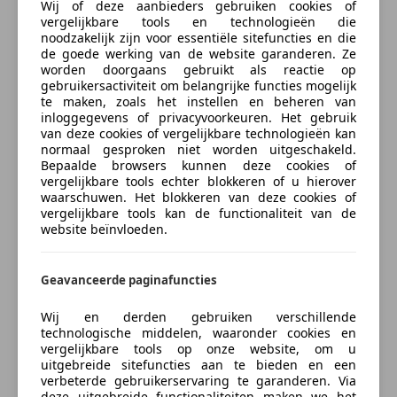
Wij of deze aanbieders gebruiken cookies of
- Achteruit rij camera
vergelijkbare tools en technologieën die
- Park control voor en achter
noodzakelijk zijn voor essentiële sitefuncties en die
de goede werking van de website garanderen. Ze
- Onderhoudsboekje aanwezig
worden doorgaans gebruikt als reactie op
- Koplampwissers
gebruikersactiviteit om belangrijke functies mogelijk
- Xenon-koplampen
te maken, zoals het instellen en beheren van
inloggegevens of privacyvoorkeuren. Het gebruik
- Bi-xenon-koplampen
van deze cookies of vergelijkbare technologieën kan
- LED-koplampen
Inruil: Kopen en verkopen gemakkelijk in één stap
normaal gesproken niet worden uitgeschakeld.
- Stuurbekrachtiging, snelheidsafhankelijk
Bepaalde browsers kunnen deze cookies of
vergelijkbare tools echter blokkeren of u hierover
- 4 WD
Ik wil mijn auto inruilen (vrijblijvend)
waarschuwen. Het blokkeren van deze cookies of
- Dodehoek detectie
vergelijkbare tools kan de functionaliteit van de
Voeg voertuiggegevens toe
- Bekerhouder voor
website beïnvloeden.
- Bekerhouder achter
- El. verstelbare spiegels, verwarmd
Geavanceerde paginafuncties
Naam
- Lederen stuur
- Multifunctioneel stuur
Wij en derden gebruiken verschillende
- Centrale deurvergrendeling, afstandbediend
technologische middelen, waaronder cookies en
vergelijkbare tools op onze website, om u
- Lichtmetalen velgen
E-mail
uitgebreide sitefuncties aan te bieden en een
- Lichtmetalen velgen 20 inch
verbeterde gebruikerservaring te garanderen. Via
deze uitgebreide functionaliteiten maken we het