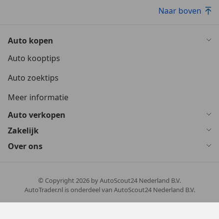
Naar boven
Auto kopen
Auto kooptips
Auto zoektips
Meer informatie
Auto verkopen
Zakelijk
Over ons
© Copyright
2026
by AutoScout24 Nederland B.V.
AutoTrader.nl is onderdeel van AutoScout24 Nederland B.V.