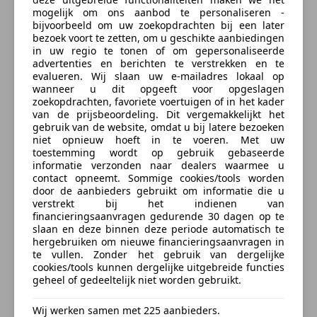
- Stoelverwarming voor
mogelijk om ons aanbod te personaliseren -
- El. verst. best. stoel met geheugen
bijvoorbeeld om uw zoekopdrachten bij een later
- Kinderzitje voorbereiding ISOfix
Telefoonnummer
bezoek voort te zetten, om u geschikte aanbiedingen
- Geluidsisolerend glas
in uw regio te tonen of om gepersonaliseerde
advertenties en berichten te verstrekken en te
- S Line-pakket2
evalueren. Wij slaan uw e-mailadres lokaal op
- Autotelefoon voorbereiding
wanneer u dit opgeeft voor opgeslagen
Ik ontvang graag aanbiedingen en nieuws afgestemd op mijn
- Dimlichten automatisch
zoekopdrachten, favoriete voertuigen of in het kader
interesses van AutoScout24 Nederland B.V. via e-mail. Ik kan
van de prijsbeoordeling. Dit vergemakkelijkt het
deze
toestemming
op elk gewenst moment intrekken voor
- Lederen stuurwiel en versnellingspook
toekomstige verwerkingen. Meer informatie over hoe
gebruik van de website, omdat u bij latere bezoeken
- Adaptief demping systeem
AutoScout24 jouw gegevens verzamelt en verwerkt staat
niet opnieuw hoeft in te voeren. Met uw
omschreven in de
privacyverklaring
van AutoScout24.
- Airco separaat achter
toestemming wordt op gebruik gebaseerde
informatie verzonden naar dealers waarmee u
- Alarm klasse 3
contact opneemt. Sommige cookies/tools worden
- Audio installatie premium
door de aanbieders gebruikt om informatie die u
Contact aanbieder
- Audio-navigatie full map + hard disk
verstrekt bij het indienen van
financieringsaanvragen gedurende 30 dagen op te
- Cruise control adaptief met Stop&Go
slaan en deze binnen deze periode automatisch te
- Extra getint glas
Wij zullen jouw e-mailadres gebruiken in overeenstemming met ons
hergebruiken om nieuwe financieringsaanvragen in
privacybeleid
, bijv. voor aanbevelingen voor voertuigen. Het is mogelijk
- Luxe lederen bekleding
te vullen. Zonder het gebruik van dergelijke
om je bezwaar hiertegen kenbaar te maken door
hier
te klikken.
cookies/tools kunnen dergelijke uitgebreide functies
- Bi-xenon koplampen adaptief
geheel of gedeeltelijk niet worden gebruikt.
Door te klikken op "Contact aanbieder" ga je ermee akkoord dat wij
(
AutoScout24 Nederland B.V.
) uw boodschap opslaan, het naar de
dealer sturen en de reactietijd en het reactiepercentage van de dealer
Wij werken samen met 225 aanbieders.