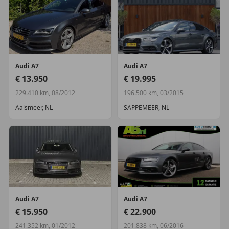
Audi
A7
Audi
A7
€ 13.950
€ 19.995
229.410 km, 08/2012
196.500 km, 03/2015
Aalsmeer, NL
SAPPEMEER, NL
Audi
A7
Audi
A7
€ 15.950
€ 22.900
241.352 km, 01/2012
201.838 km, 06/2016