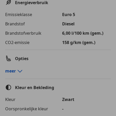
Energieverbruik
Emissieklasse
Euro 5
Brandstof
Diesel
Brandstofverbruik
6,00
l/100 km (gem.)
CO2-emissie
158 g/km (gem.)
Opties
Comfort en gemak
meer
Automatische klimaatregeling
Cruise control
Kleur en Bekleding
Elektrische ramen
Lederen bekleding
Kleur
Zwart
Lederen stuurwiel
Oorspronkelijke kleur
-
Multifunctioneel stuurwiel