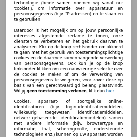
- Op onzin biedingen wordt NIET gereageerd
technologie (beide samen noemen wij vanaf nu:
'cookies'), om informatie over apparatuur en
persoonsgegevens (bijv. IP-adressen) op te slaan en
Openingstijden zijn op maandag t m vrijdag van 9:00
Bereken nu
te gebruiken.
tot 17:00, op zaterdag van 9:30 tot 16:00. Op zondag
zijn we dicht.
Daardoor is het mogelijk om op jouw persoonlijke
interesses afgestemde reclame te tonen, onze
Het is mogelijk om een afspraak in te plannen buiten
diensten te verbeteren en het gebruik daarvan te
kantooruren, graag hiervoor even bellen.
analyseren. Klik op de knop rechtsonder om akkoord
Wij raden u aan om even te bellen als u naar een auto
te gaan met het gebruik van toestemmingsplichtige
Type verkoper
Autobedrijf
cookies en de daarmee samenhangende verwerking
wilt komen kijken, zo weet u zeker dat u niet voor
van persoonsgegevens. Ook kun je op de knop
niks rijdt.
Ed-Kar Import en Export
linksonder klikken om een nauwkeurige selectie over
Kijk voor meer info en onze volledig voorraad op
de cookies te maken of om de verwerking van
Aanbieder op AutoScout24 sinds 2011
persoonsgegevens te weigeren, voor zover deze op
onze website: www.edkar.nl
basis van een gerechtvaardigd belang plaatsvindt.
Autobedrijf Website
Tekstfouten voorbehouden.
Wil jij
geen toestemming verlenen
, klik dan
hier
.
Afdeling Verkoop
Cookies, apparaat- of soortgelijke online-
Garantie:
Geen aanvullende garantie
identificatoren (bijv. login-identificatiemiddelen,
Open
willekeurig toegewezen identificatiemiddelen,
Sluit om 17:00
Opties en accessoires
netwerk-gebaseerde identificatiemiddelen) samen
met andere informatie (bijv. browsertype en
Berkenwoudestraat 23
,
- Airbag Bestuurder
informatie, taal, schermgrootte, ondersteunde
3076 JA ROTTERDAM, NL
- Airbag Passagier
technologieën enz.) kunnen op uw apparaat worden