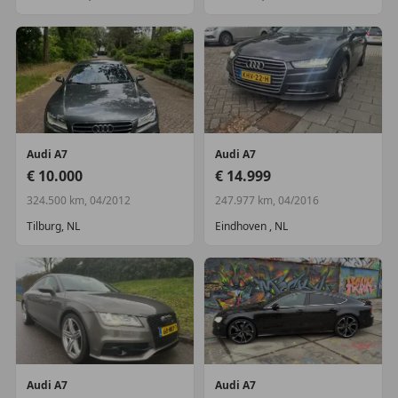
Audi
A7
Audi
A7
€ 10.000
€ 14.999
324.500 km, 04/2012
247.977 km, 04/2016
Tilburg, NL
Eindhoven , NL
Audi
A7
Audi
A7