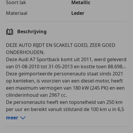
Parkeerhulp
Soort lak
Metallic
Parkeerhulp met camera
Materiaal
Leder
Regensensor
Start/Stop-systeem
Stoelverwarming
Beschrijving
Entertainment en Media
DEZE AUTO RIJDT EN SCAKELT GOED, ZEER GOED
Bluetooth
ONDERHOUDEN.
Deze Audi A7 Sportback komt uit 2011, werd geleverd
Veiligheid en beveiliging
van 01-08-2010 tot 31-05-2013 en kostte toen 88.698,-.
ABS
Deze geïmporteerde personenauto staat sinds 2021
Adaptieve Cruise Control
op kenteken, is voorzien van een diesel-motor, heeft
Airbag bestuurder
een maximum vermogen van 180 kW (245 PK) en een
Airbag passagier
cilinderinhoud van 2967 cc.
Bandenspanningscontrole
De personenauto heeft een topsnelheid van 250 km
Bi-Xenon koplampen
per uur en bereikt vanuit stilstand de 100 km u in 6,5
Centrale deurvergrendeling met afstandsbediening
seconden. Het verbruik van deze personenauto is
meer
Dodehoekdetectie
gemiddeld 6,0 liter per 100 km en hij weegt 1760 kg.
Electronic Stability Program
De APK is geldig tot 23-12-2026 en de wegenbelasting