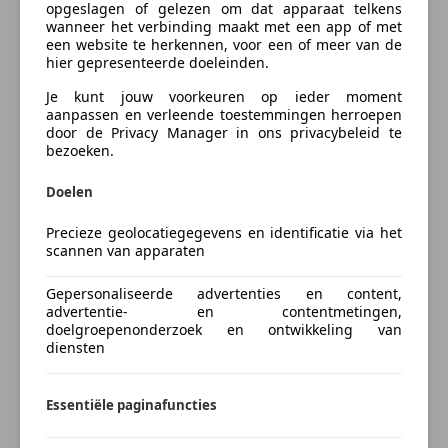
- Airbag, zijdelings voor 2x
opgeslagen of gelezen om dat apparaat telkens
Contact
wanneer het verbinding maakt met een app of met
- Gordijn/hoofd airbags voor
een website te herkennen, voor een of meer van de
Afdeling Verkoop
- Gordijn/hoofd airbags achter
hier gepresenteerde doeleinden.
- Airconditioning, automatisch
Je kunt jouw voorkeuren op ieder moment
- Bluetooth carkit
aanpassen en verleende toestemmingen herroepen
Something went wrong
- Lederen bekleding
door de Privacy Manager in ons privacybeleid te
- ESP
bezoeken.
We're sorry, but something unexpected
- EBD
happened. Please try again or refresh the page.
Doelen
- ASR Anti doorslip regeling
- Torsie sperdifferentieel
Precieze geolocatiegegevens en identificatie via het
Try Again
- Elektrische ramen voor
scannen van apparaten
- Elektrische ramen achter
Gepersonaliseerde advertenties en content,
- Cruise control
advertentie- en contentmetingen,
- Regensensor
doelgroepenonderzoek en ontwikkeling van
Contact aanbieder
- Automatisch dimmende binnenspiegel
diensten
- ABS
Opmerking of vraag
- Bandenspanningscontrole
Essentiële paginafuncties
- Adaptieve cruise control
- Start en Stop systeem