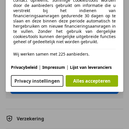
contact opneemt. Sommige cookies/tools worden
weg. Tot de voorzieningen van deze auto behoren 17
ABS
door de aanbieders gebruikt om informatie die u
inch lichtmetalen velgen, elektrisch bedienbare en
verstrekt bij het indienen van
Achter airbag
financieringsaanvragen gedurende 30 dagen op te
verwarmde buitenspiegels, elektrisch bedienbare
Airbag bestuurder
slaan en deze binnen deze periode automatisch te
ramen voor, metallic lak en snelheidsafhankelijke
Airbag passagier
hergebruiken om nieuwe financieringsaanvragen in
stuurbekrachtiging.
meer
te vullen. Zonder het gebruik van dergelijke
Alarm
cookies/tools kunnen dergelijke uitgebreide functies
Bandenspanningscontrole
geheel of gedeeltelijk niet worden gebruikt.
Prettig, altijd weten waar je moet zijn en hoe lang de
Bi-Xenon koplampen
Zakelijk leasen
rit nog duurt met het navigatiesysteem. In een auto
Centrale deurvergrendeling met afstandsbediening
Wij werken samen met 225 aanbieders.
als deze kunt u niet zonder automatische
Centrale vergrendeling
airconditioning, zodat de temperatuur altijd goed is.
Electronic Stability Program
|
|
Bereken uw zakelijke lease!
Privacybeleid
Impressum
Lijst van leveranciers
Audiobediening op het stuur is aanwezig. Gemak en
Hoofd airbag
Nu zakelijk leasen vanaf
€ 101,- p/m
veiligheid voor alles, toch? Parkeersensoren helpen u
Mistlampen
Privacy instellingen
Alles accepteren
tijdens het in- en uitparkeren. De automatisch
Stuurbekrachtiging
Vraag offerte aan
inschakelbare verlichting en regensensor zorgen dat
Xenon verlichting
onderweg automatisch de verlichting en de
Zij-airbags
ruitenwissers worden ingeschakeld. Daarmee nemen
Extra
ze u veel werk uit handen. U bent in deze BMW ook
Verzekering
voorzien van cruise control, buitentemperatuurmeter,
Lichtmetalen velgen (17")
centrale deurvergrendeling met afstandsbediening