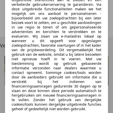
verbeterde gebruikerservaring te garanderen. Via
Door te klikken op "Contact aanbieder" ga je ermee akkoord dat wij
deze uitgebreide functionaliteiten maken we het
(
AutoScout24 Nederland B.V.
) uw boodschap opslaan, het naar de
mogelijk om ons aanbod te personaliseren -
dealer sturen en de reactietijd en het reactiepercentage van de dealer
bijvoorbeeld om uw zoekopdrachten bij een later
meten. Deze toestemming kan je te allen tijde herroepen door
hier
te
klikken. Verdere informatie over hoe wij jouw gegevens gebruiken vind
bezoek voort te zetten, om u geschikte aanbiedingen
je
hier
.
in uw regio te tonen of om gepersonaliseerde
advertenties en berichten te verstrekken en te
evalueren. Wij slaan uw e-mailadres lokaal op
wanneer u dit opgeeft voor opgeslagen
Vergelijkbare voertuigen
zoekopdrachten, favoriete voertuigen of in het kader
van de prijsbeoordeling. Dit vergemakkelijkt het
gebruik van de website, omdat u bij latere bezoeken
niet opnieuw hoeft in te voeren. Met uw
toestemming wordt op gebruik gebaseerde
informatie verzonden naar dealers waarmee u
contact opneemt. Sommige cookies/tools worden
door de aanbieders gebruikt om informatie die u
verstrekt bij het indienen van
financieringsaanvragen gedurende 30 dagen op te
slaan en deze binnen deze periode automatisch te
Citroen
C3
Citroen
C3
hergebruiken om nieuwe financieringsaanvragen in
€ 1.750
€ 1.249
te vullen. Zonder het gebruik van dergelijke
cookies/tools kunnen dergelijke uitgebreide functies
153.716 km, 10/2005
142.325 km, 07/2002
geheel of gedeeltelijk niet worden gebruikt.
AMERSFOORT, NL
DEN HAAG, NL