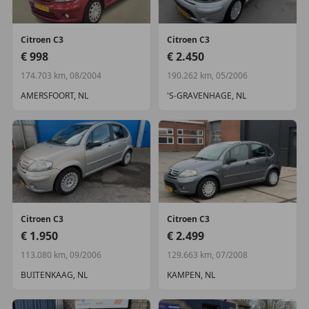
Citroen
C3
Citroen
C3
€ 998
€ 2.450
174.703 km, 08/2004
190.262 km, 05/2006
AMERSFOORT, NL
'S-GRAVENHAGE, NL
Citroen
C3
Citroen
C3
€ 1.950
€ 2.499
113.080 km, 09/2006
129.663 km, 07/2008
BUITENKAAG, NL
KAMPEN, NL