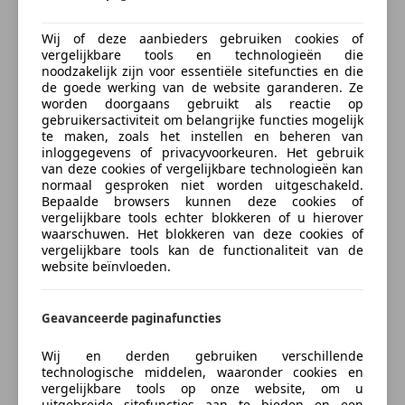
E-mail
Wij of deze aanbieders gebruiken cookies of
vergelijkbare tools en technologieën die
noodzakelijk zijn voor essentiële sitefuncties en die
de goede werking van de website garanderen. Ze
worden doorgaans gebruikt als reactie op
Telefoonnummer
gebruikersactiviteit om belangrijke functies mogelijk
te maken, zoals het instellen en beheren van
inloggegevens of privacyvoorkeuren. Het gebruik
van deze cookies of vergelijkbare technologieën kan
normaal gesproken niet worden uitgeschakeld.
Ik ontvang graag aanbiedingen en nieuws afgestemd op mijn
interesses van AutoScout24 Nederland B.V. via e-mail. Ik kan
Bepaalde browsers kunnen deze cookies of
deze
toestemming
op elk gewenst moment intrekken voor
vergelijkbare tools echter blokkeren of u hierover
toekomstige verwerkingen. Meer informatie over hoe
waarschuwen. Het blokkeren van deze cookies of
AutoScout24 jouw gegevens verzamelt en verwerkt staat
vergelijkbare tools kan de functionaliteit van de
omschreven in de
privacyverklaring
van AutoScout24.
website beïnvloeden.
Geavanceerde paginafuncties
Contact aanbieder
Wij en derden gebruiken verschillende
technologische middelen, waaronder cookies en
Wij zullen jouw e-mailadres gebruiken in overeenstemming met ons
privacybeleid
, bijv. voor aanbevelingen voor voertuigen. Het is mogelijk
vergelijkbare tools op onze website, om u
om je bezwaar hiertegen kenbaar te maken door
hier
te klikken.
uitgebreide sitefuncties aan te bieden en een