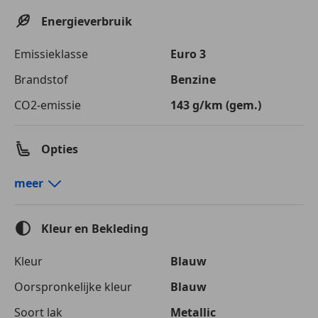
Energieverbruik
Emissieklasse
Euro 3
Brandstof
Benzine
CO2-emissie
143 g/km (gem.)
Opties
Comfort en gemak
meer
Airconditioning
Elektrische ramen
Kleur en Bekleding
Getinte ramen
Kleur
Blauw
Entertainment en Media
Oorspronkelijke kleur
Blauw
Boordcomputer
CD
Soort lak
Metallic