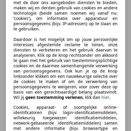
met de door ons aangeboden diensten te bieden,
Gemiddeld brandstofverbruik:
6 l/100km
(1 op 16,7)
maken wij en derden gebruik van cookies en andere
Zuiderkoggeweg 2g
,
Brandstofverbruik in de stad:
7,8 l/100km
(1 op 12,8)
technologie (beide samen noemen wij vanaf nu:
1607 MV HEM, NL
'cookies'), om informatie over apparatuur en
Brandstofverbruik op de snelweg:
5 l/100km
(1 op
persoonsgegevens (bijv. IP-adressen) op te slaan en
20,0)
Contact
te gebruiken.
Marcel Verweij
Daardoor is het mogelijk om op jouw persoonlijke
Financiële informatie
interesses afgestemde reclame te tonen, onze
BTW/marge:
BTW niet verrekenbaar voor
diensten te verbeteren en het gebruik daarvan te
ondernemers (margeregeling)
analyseren. Klik op de knop rechtsonder om akkoord
Something went wrong
te gaan met het gebruik van toestemmingsplichtige
Motorrijtuigenbelasting:
€ 119 - € 129
per kwartaal
cookies en de daarmee samenhangende verwerking
We're sorry, but something unexpected
van persoonsgegevens. Ook kun je op de knop
Aanvullende opties en accessoires
linksonder klikken om een nauwkeurige selectie over
happened. Please try again or refresh the page.
de cookies te maken of om de verwerking van
persoonsgegevens te weigeren, voor zover deze op
Comfort & Interieur
Try Again
basis van een gerechtvaardigd belang plaatsvindt.
Achterbank in delen neerklapbaar
Wil jij
geen toestemming verlenen
, klik dan
hier
.
Bestuurdersstoel in hoogte verstelbaar
Cookies, apparaat- of soortgelijke online-
Buitenspiegels van binnenuit verstelbaar
identificatoren (bijv. login-identificatiemiddelen,
Hoofdsteunen voor
willekeurig toegewezen identificatiemiddelen,
Contact aanbieder
netwerk-gebaseerde identificatiemiddelen) samen
Stuurbekrachtiging snelheidsafhankelijk
met andere informatie (bijv. browsertype en