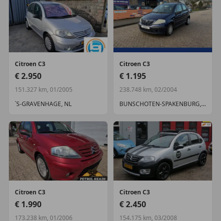
Citroen
C3
Citroen
C3
€ 2.950
€ 1.195
151.327 km, 01/2005
238.748 km, 02/2004
`S-GRAVENHAGE, NL
BUNSCHOTEN-SPAKENBURG, NL
Citroen
C3
Citroen
C3
€ 1.990
€ 2.450
173.238 km, 01/2006
154.175 km, 03/2008