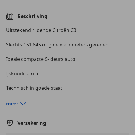
Radio
Veiligheid en beveiliging
Beschrijving
ABS
Uitstekend rijdende Citroën C3
Airbag bestuurder
Airbag passagier
Slechts 151.845 originele kilometers gereden
Centrale deurvergrendeling met afstandsbediening
Centrale vergrendeling
Ideale compacte 5- deurs auto
Hoofd airbag
Startonderbreker
IJskoude airco
Stuurbekrachtiging
Zij-airbags
Technisch in goede staat
APK t/m mei 2026
meer
Meer informatie
Verzekering
Beschikbaarheid