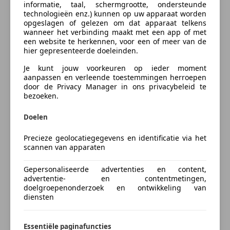
Stuur verstelbaar
Opmerking of vraag
informatie, taal, schermgrootte, ondersteunde
technologieën enz.) kunnen op uw apparaat worden
opgeslagen of gelezen om dat apparaat telkens
Veiligheid
wanneer het verbinding maakt met een app of met
Airbag(s) hoofd voor
een website te herkennen, voor een of meer van de
Electronic Brake Distribution (EBD)
hier gepresenteerde doeleinden.
Je kunt jouw voorkeuren op ieder moment
aanpassen en verleende toestemmingen herroepen
door de Privacy Manager in ons privacybeleid te
bezoeken.
Doelen
Inruil: Kopen en verkopen gemakkelijk in één stap
Precieze geolocatiegegevens en identificatie via het
Ik wil mijn auto inruilen (vrijblijvend)
scannen van apparaten
Voeg voertuiggegevens toe
Gepersonaliseerde advertenties en content,
advertentie- en contentmetingen,
doelgroepenonderzoek en ontwikkeling van
diensten
Naam
Essentiële paginafuncties