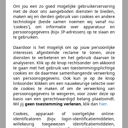
Parkeerhulp
LET OP: Wij zijn een in- en verkoopbedrijf
Om jou een zo goed mogelijke gebruikerservaring
Parkeerhulp met camera
met de door ons aangeboden diensten te bieden,
gespecialiseerd in export, waarbij wij auto's
maken wij en derden gebruik van cookies en andere
Regensensor
aanbieden zonder technische controle of keuring.
technologie (beide samen noemen wij vanaf nu:
Start/Stop-systeem
Derhalve is op al onze voertuigen is geen enkele
'cookies'), om informatie over apparatuur en
persoonsgegevens (bijv. IP-adressen) op te slaan en
vorm van garantie, coulance, teruggave, omruiling,
Entertainment en Media
te gebruiken.
terugbetaling of reclamatie mogelijk! Alle voertuigen
Bluetooth
zijn buiten tentoongesteld, wat betekent dat de
Daardoor is het mogelijk om op jouw persoonlijke
CD
interesses afgestemde reclame te tonen, onze
auto’s mogelijk niet in “showroomconditie” zijn.
diensten te verbeteren en het gebruik daarvan te
Digitale radio-ontvangst
Reserveren is alleen mogelijk bij een aanbetaling, van
analyseren. Klik op de knop rechtsonder om akkoord
MP3
mimimaal € 500,- tenzij anders afgesproken, bij
te gaan met het gebruik van toestemmingsplichtige
Radio
cookies en de daarmee samenhangende verwerking
annulering of het niet afnemen van de reservering
meer
van persoonsgegevens. Ook kun je op de knop
wordt de aanbetaling niet gerestitueerd!! Bij het
Veiligheid en beveiliging
linksonder klikken om een nauwkeurige selectie over
ophalen van een voertuig is kopie ID in alle gevallen
de cookies te maken of om de verwerking van
Zakelijk leasen
ABS
persoonsgegevens te weigeren, voor zover deze op
verplicht.
basis van een gerechtvaardigd belang plaatsvindt.
Achter airbag
Wil jij
geen toestemming verlenen
, klik dan
hier
.
Airbag bestuurder
Bij verkoop in Nederland komt bovenop de
Bereken uw zakelijke lease!
Cookies, apparaat- of soortgelijke online-
Airbag passagier
advertentieprijs van personenwagens vaak extra
Nu zakelijk leasen vanaf
€ 173,- p/m
identificatoren (bijv. login-identificatiemiddelen,
Alarm
kosten in verband met de rest-BPM. Bij verkoop
willekeurig toegewezen identificatiemiddelen,