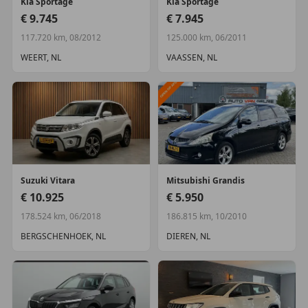
Airbag(s) knie
Kia
Sportage
Kia
Sportage
€ 9.745
€ 7.945
Alarm klasse 1(startblokkering)
117.720 km, 08/2012
125.000 km, 06/2011
Overige
WEERT, NL
VAASSEN, NL
Dab
Extra getint glas achter
Suzuki
Vitara
Mitsubishi
Grandis
€ 10.925
€ 5.950
178.524 km, 06/2018
186.815 km, 10/2010
BERGSCHENHOEK, NL
DIEREN, NL