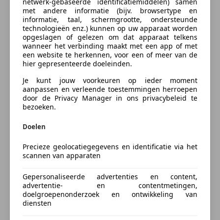
Bandenspanningscontrole
binnen de EU kan een borg worden berekend ter
netwerk-gebaseerde identificatiemiddelen) samen
Vraag offerte aan
met andere informatie (bijv. browsertype en
Dagrijverlichting
hoogte van het BPM bedrag. Om de borg terug te
informatie, taal, schermgrootte, ondersteunde
Electronic Stability Program
krijgen hebben we binnen 10 weken een permanente
technologieën enz.) kunnen op uw apparaat worden
Emergency Brake Assist
EU registratie van het voertuig nodig. In sommige
opgeslagen of gelezen om dat apparaat telkens
wanneer het verbinding maakt met een app of met
Hoofd airbag
gevallen is het mogelijk de borgsom te voorkomen.
een website te herkennen, voor een of meer van de
Verzekering
LED dagrijverlichting
Vraag voor de mogelijkheden aan de verkoper. Voor
hier gepresenteerde doeleinden.
LED verlichting
alle rijdbare voertuigen met Nederlands kenteken en
Je kunt jouw voorkeuren op ieder moment
Mistlampen
een geldige APK kunnen we bij ons op kantoor
Autoverzekering van de
aanpassen en verleende toestemmingen herroepen
Startonderbreker
binnen 10 minuten een transito kenteken voor u
door de Privacy Manager in ons privacybeleid te
INDEPENDER
Stuurbekrachtiging
bezoeken.
maken: - 14 dagen geldig voor € 150,-- - boven 3.500
Bereken je premie
Traction control
kg voor € 200,--
Doelen
Zij-airbags
Kenteken
In het geval van intracommunautaire levering dienen
Extra
Precieze geolocatiegegevens en identificatie via het
wij minimaal de volgende gegevens van u te
scannen van apparaten
Binnenspiegel automatisch dimmend
ontvangen: KvK uittreksel van het bedrijf en geldig EU
Dakrails
Gepersonaliseerde advertenties en content,
BTW nummer, kopie legitimatie van de ondernemer
Bereken nu
advertentie- en contentmetingen,
Lichtmetalen velgen (16")
en een volledige betaling via de bankrekening van het
doelgroepenonderzoek en ontwikkeling van
betreffende bedrijf.
diensten
Voor alle BTW voertuigen die buiten de EU gaan,