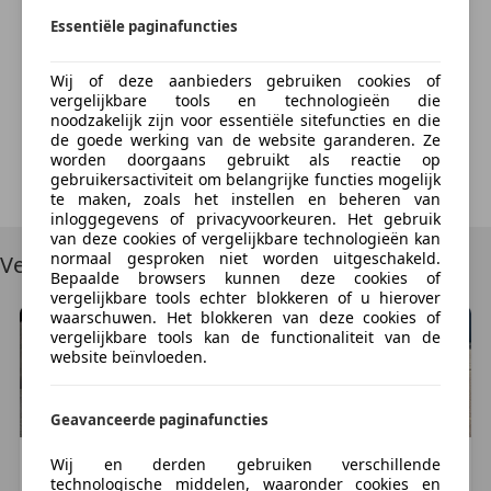
hanteren wij een borg van 21% van het volledige
Essentiële paginafuncties
factuurbedrag. Zodra u ons heeft geïnformeerd en
Something went wrong
wij middels het verstrekte douanedocument (EXa)
Wij of deze aanbieders gebruiken cookies of
kunnen verifiëren dat het voertuig de EU heeft
We're sorry, but something unexpected happened.
vergelijkbare tools en technologieën die
verlaten, zullen wij uw borg zo spoedig mogelijk
noodzakelijk zijn voor essentiële sitefuncties en die
Please try again or refresh the page.
de goede werking van de website garanderen. Ze
terugbetalen.
worden doorgaans gebruikt als reactie op
Try Again
gebruikersactiviteit om belangrijke functies mogelijk
Let op: Vanaf 1 januari 2026 is het in Nederland niet
te maken, zoals het instellen en beheren van
inloggegevens of privacyvoorkeuren. Het gebruik
meer toegestaan om een betaling van € 3000,- of
van deze cookies of vergelijkbare technologieën kan
meer contant af te rekenen - betalingen vanaf dit
normaal gesproken niet worden uitgeschakeld.
Vergelijkbare voertuigen
bedrag moeten digitaal (pin/bank) gebeuren!
Bepaalde browsers kunnen deze cookies of
vergelijkbare tools echter blokkeren of u hierover
waarschuwen. Het blokkeren van deze cookies of
Neem voor meer informatie contact op met ons
vergelijkbare tools kan de functionaliteit van de
verkoopteam! Bij voorkeur via een Whatsapp-bericht
website beïnvloeden.
op +31653291213 of +31622112568. Wij proberen dan
zo veel als mogelijk te reageren, maar door drukte
Geavanceerde paginafuncties
kan dat soms niet direct. Op vragen als
beschikbaarheid of onzinnige biedingen wordt niet
Mazda
CX-5
Mitsubishi
ASX
Wij en derden gebruiken verschillende
technologische middelen, waaronder cookies en
gereageerd. Volg ook ons Whatsapp kanaal en mis
€ 6.999
€ 5.999