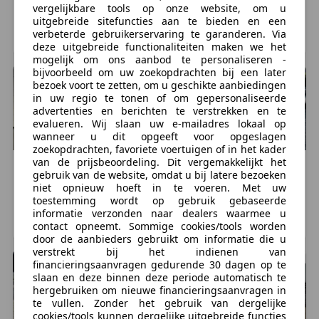
vergelijkbare tools op onze website, om u
geen nieuwe updates:
176.394 km, 01/2015
184.453 km, 07/2011
uitgebreide sitefuncties aan te bieden en een
https://whatsapp.com/channel/0029Vb7rmXS6RGJMg
verbeterde gebruikerservaring te garanderen. Via
MADE, NL
LELYSTAD, NL
deze uitgebreide functionaliteiten maken we het
Rlb4G2C
mogelijk om ons aanbod te personaliseren -
bijvoorbeeld om uw zoekopdrachten bij een later
Disclaimer: DDM Export B.V. is niet verantwoordelijk
bezoek voort te zetten, om u geschikte aanbiedingen
in uw regio te tonen of om gepersonaliseerde
voor drukfouten op prijzen, voertuigspecificaties en
advertenties en berichten te verstrekken en te
accessoires. Het is de verantwoordelijkheid van de
evalueren. Wij slaan uw e-mailadres lokaal op
klant om hiervan de juistheid te controleren met het
wanneer u dit opgeeft voor opgeslagen
zoekopdrachten, favoriete voertuigen of in het kader
autobedrijf. Prijsstellingen kunnen worden gewijzigd
van de prijsbeoordeling. Dit vergemakkelijkt het
zonder voorafgaande kennisgeving. Vertrouw
Hyundai
KONA
Hyundai
NEXO
gebruik van de website, omdat u bij latere bezoeken
1
€ 10.999
€ 12.400
daarom niet alleen op deze informatie, maar
niet opnieuw hoeft in te voeren. Met uw
toestemming wordt op gebruik gebaseerde
controleer bij aankoop de zaken die uw beslissing
143.072 km, 06/2018
120.603 km, 12/2019
informatie verzonden naar dealers waarmee u
zouden kunnen beïnvloeden!
ROOSENDAAL, NL
UITWEG, NL
contact opneemt. Sommige cookies/tools worden
door de aanbieders gebruikt om informatie die u
verstrekt bij het indienen van
Team DDM Export B.V.
financieringsaanvragen gedurende 30 dagen op te
slaan en deze binnen deze periode automatisch te
Meer informatie
hergebruiken om nieuwe financieringsaanvragen in
te vullen. Zonder het gebruik van dergelijke
cookies/tools kunnen dergelijke uitgebreide functies