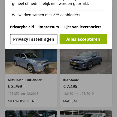
Algemene informatie
geheel of gedeeltelijk niet worden gebruikt.
Modelreeks:
jan. 2015 - okt. 2018
Mitsubishi
Outlander
Mitsubishi
Outlander
Wij werken samen met 225 aanbieders.
€ 16.499
€ 10.695
Technische informatie
Koppel:
195 Nm
120.571 km, 01/2018
152.389 km, 05/2014
|
|
Privacybeleid
Impressum
Lijst van leveranciers
Tankinhoud:
63 liter
APELDOORN, NL
ALMERE, NL
Acceleratie (0-100):
11,5 s
Privacy instellingen
Alles accepteren
Topsnelheid:
190 km/u
Maten
Afmetingen (LxBxH):
470 x 181 x 170 cm
Wielbasis:
267 cm
Mitsubishi
Outlander
Kia
Stonic
Gewichten
1
€ 8.799
€ 7.495
Laadvermogen:
615 kg
175.352 km, 12/2013
186.601 km, 03/2019
GVW:
1.985 kg
Max. trekgewicht:
1.600 kg
(ongeremd 735 kg)
NIEUWERSLUIS, NL
MADE, NL
Milieu