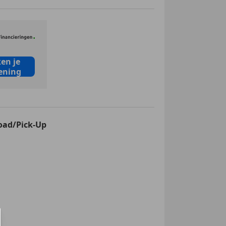
en je
ening
oad/Pick-Up