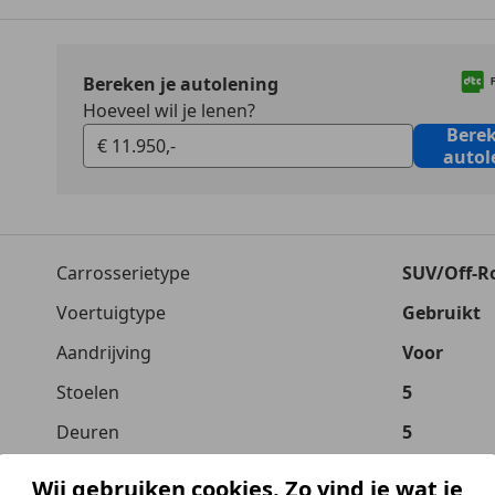
Bereken je autolening
Hoeveel wil je lenen?
Berek
autol
Carrosserietype
SUV/Off-R
Voertuigtype
Gebruikt
Aandrijving
Voor
Stoelen
5
Deuren
5
Garantie
6 maand
Wij gebruiken cookies. Zo vind je wat je