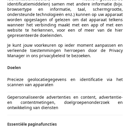
identificatiemiddelen) samen met andere informatie (bijv.
browsertype en informatie, taal, schermgrootte,
ondersteunde technologieën enz.) kunnen op uw apparaat
worden opgeslagen of gelezen om dat apparaat telkens
wanneer het verbinding maakt met een app of met een
website te herkennen, voor een of meer van de hier
gepresenteerde doeleinden.
Je kunt jouw voorkeuren op ieder moment aanpassen en
verleende toestemmingen herroepen door de Privacy
Manager in ons privacybeleid te bezoeken.
Doelen
Precieze geolocatiegegevens en identificatie via het
scannen van apparaten
Gepersonaliseerde advertenties en content, advertentie-
en contentmetingen, doelgroepenonderzoek en
ontwikkeling van diensten
Brandstof
Benzine
CO2-emissie
0 g/km (g
Essentiële paginafuncties