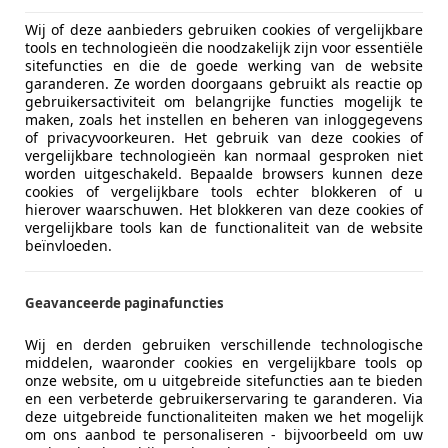
Wij of deze aanbieders gebruiken cookies of vergelijkbare
Comfort en gemak
Airconditi
meer
tools en technologieën die noodzakelijk zijn voor essentiële
Armsteun
sitefuncties en die de goede werking van de website
garanderen. Ze worden doorgaans gebruikt als reactie op
Automatisc
gebruikersactiviteit om belangrijke functies mogelijk te
Kleur
Bruin
Cruise con
maken, zoals het instellen en beheren van inloggegevens
Elektrisch 
of privacyvoorkeuren. Het gebruik van deze cookies of
Oorspronkelijke kleur
Donker bru
vergelijkbare technologieën kan normaal gesproken niet
Elektrisch
worden uitgeschakeld. Bepaalde browsers kunnen deze
Soort lak
Metallic
Getinte r
cookies of vergelijkbare tools echter blokkeren of u
Hill-Hold C
hierover waarschuwen. Het blokkeren van deze cookies of
Kleur interieur
Zwart
vergelijkbare tools kan de functionaliteit van de website
Lederen st
beïnvloeden.
Materiaal
Stof
Lichtsenso
Multifunct
Parkeerhu
Geavanceerde paginafuncties
BIJZONDER MOOI EN ZEKER EEN ZEER GOED ONDE
Parkeerhul
COMPLEET MET BOEKJES VAN ONDERHOUD EN VERDE
Wij en derden gebruiken verschillende technologische
Parkeerhu
OCCASION VERKEERT IN EEN ZEER GOEDE STAAT EN 
middelen, waaronder cookies en vergelijkbare tools op
Parkeerhul
onze website, om u uitgebreide sitefuncties aan te bieden
KRACHTIGE 1.4 T 140 PK MOTOR GEKOPPELD AAN EE
en een verbeterde gebruikerservaring te garanderen. Via
Regensens
IS VOORZIEN VAN O.A. CLIMATE C, CRUISE C, CAMER
deze uitgebreide functionaliteiten maken we het mogelijk
Stoelverw
ETC,ETC VOOR MEER INFORMATIE KUNT U ONS BEREI
om ons aanbod te personaliseren - bijvoorbeeld om uw