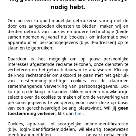
nodig hebt.
Kilometerstand
110.358 k
Om jou een zo goed mogelijke gebruikerservaring met de
Bouwjaar
01/2017
door ons aangeboden diensten te bieden, maken wij en
derden gebruik van cookies en andere technologie (beide
APK
Nieuw
samen noemen wij vanaf nu: 'cookies'), om informatie over
apparatuur en persoonsgegevens (bijv. IP-adressen) op te
Volledige onderhoudshistorie
Ja
slaan en te gebruiken.
Niet-rokers auto
Ja
Daardoor is het mogelijk om op jouw persoonlijke
interesses afgestemde reclame te tonen, onze diensten te
verbeteren en het gebruik daarvan te analyseren. Klik op
Vermogen kW (PK)
104 kW (14
de knop rechtsonder om akkoord te gaan met het gebruik
van toestemmingsplichtige cookies en de daarmee
Transmissie
Handgesc
samenhangende verwerking van persoonsgegevens. Ook
kun je op de knop linksonder klikken om een nauwkeurige
Cilinderinhoud
1.364 cm³
selectie over de cookies te maken of om de verwerking van
persoonsgegevens te weigeren, voor zover deze op basis
Versnellingen
6
van een gerechtvaardigd belang plaatsvindt. Wil jij
geen
toestemming verlenen
, klik dan
hier
.
Cilinders
4
Cookies, apparaat- of soortgelijke online-identificatoren
(bijv. login-identificatiemiddelen, willekeurig toegewezen
Leeggewicht
1.294 kg
identificatiemiddelen, netwerk-gebaseerde