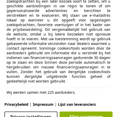
Stuurwiel
zoekopdrachten bij een later bezoek voort te zetten, om u
5226666 / 0643974656 OF MAIL NAAR INFO@JD-A.NL
geschikte aanbiedingen in uw regio te tonen of om
Entertainment en Media
Bluetooth
gepersonaliseerde advertenties en berichten te
Bedrijfsinformatie
verstrekken en te evalueren. Wij slaan uw e-mailadres
Boordcom
lokaal op wanneer u dit opgeeft voor opgeslagen
CD
zoekopdrachten, favoriete voertuigen of in het kader van
Je bent van harte welkom bij J.Descendre Occasions w
Radio
meer
de prijsbeoordeling. Dit vergemakkelijkt het gebruik van
zijn op de Prinsenweide 46 7317 BC te Apeldoorn. Wij
de website, omdat u bij latere bezoeken niet opnieuw
Veiligheid en beveiliging
ABS
hoeft in te voeren. Met uw toestemming wordt op gebruik
occasions in de prijsklasse van
gebaseerde informatie verzonden naar dealers waarmee u
Achter air
€ 2500,- tot € 20.000,- en hebben gemiddeld 40 auto
contact opneemt. Sommige cookies/tools worden door de
Bereken uw zakelijke lease!
Airbag bes
occasions zijn afkomstig van dealerbedrijven alwaar
aanbieders gebruikt om informatie die u verstrekt bij het
Nu zakelijk leasen vanaf
€ 209,- p/m
Airbag pas
indienen van financieringsaanvragen gedurende 30 dagen
veelal voorzien van onderhoudshistorie, Tellerrappor
op te slaan en deze binnen deze periode automatisch te
Alarm
Vraag offerte aan
onze occasions worden standaard geleverd met 3,6
hergebruiken om nieuwe financieringsaanvragen in te
Bandenspa
Onze auto's staan schoon en droog en worden getoo
vullen. Zonder het gebruik van dergelijke cookies/tools
Centrale d
kunnen dergelijke uitgebreide functies geheel of
showroom alsmede op ons buitenterrein. Inruilen v
gedeeltelijk niet worden gebruikt.
afstandsbe
altijd tot de mogelijkheden.
Centrale v
Wij werken samen met 225 aanbieders.
Dagrijverli
Voor meer informatie over ons bedrijf en ons aanbo
Electronic 
a.nl of neem contact op met 055-5226666 mobiel 06-
|
|
Privacybeleid
Impressum
Lijst van leveranciers
Grootlichta
bereiken).
Hoofd air
Wij hebben diverse financierings mogelijkheden.(fina
Privacy instellingen
Alles accepteren