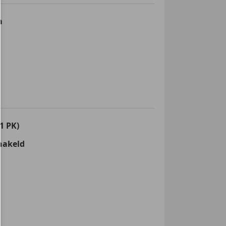
m
1 PK)
hakeld