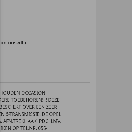
oning
he klimaatregeling
trol
verstelbare buitenspiegels
in metallic
e ramen
amen
ontrol
uurwiel
r
ioneel stuurwiel
lp
RHOUDEN OCCASION,
p achter
RE TOEBEHOREN!!!! DEZE
lp met camera
BESCHIKT OVER EEN ZEER
p voor
N 6-TRANSMISSIE. DE OPEL
or
A, AFN.TREKHAAK, PDC, LMV,
arming
KEN OP TEL.NR. 055-