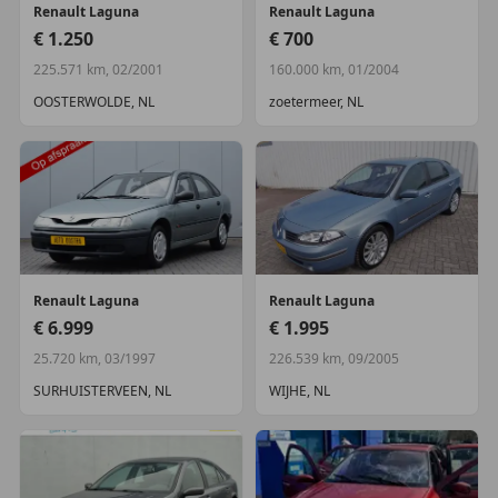
Renault
Laguna
Renault
Laguna
€ 1.250
€ 700
225.571 km, 02/2001
160.000 km, 01/2004
OOSTERWOLDE, NL
zoetermeer, NL
Renault
Laguna
Renault
Laguna
€ 6.999
€ 1.995
25.720 km, 03/1997
226.539 km, 09/2005
SURHUISTERVEEN, NL
WIJHE, NL