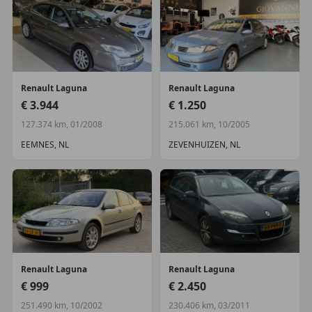
Renault
Laguna
Renault
Laguna
€ 3.944
€ 1.250
127.374 km, 01/2008
215.061 km, 10/2005
EEMNES, NL
ZEVENHUIZEN, NL
Renault
Laguna
Renault
Laguna
€ 999
€ 2.450
251.490 km, 10/2002
230.406 km, 03/2011