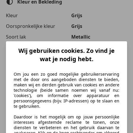
Armsteun
Kleur en Bekleding
Automatische klimaatregeling
Cruise control
Kleur
Grijs
Elektrische ramen
Oorspronkelijke kleur
Grijs
Lederen bekleding
Soort lak
Metallic
Entertainment en Media
Materiaal
Leder
Wij gebruiken cookies. Zo vind je
Boordcomputer
CD
wat je nodig hebt.
Beschrijving
Veiligheid en beveiliging
Om jou een zo goed mogelijke gebruikerservaring
ABS
Meer informatie
met de door ons aangeboden diensten te bieden,
maken wij en derden gebruik van cookies en andere
Airbag bestuurder
Show Akties kortingen of extra Inruil !! Internetprijs 3
technologie (beide samen noemen wij vanaf nu:
Centrale vergrendeling
mnd basisgarantie APK (De Meeneemprijs) !! Let op In
'cookies'), om informatie over apparatuur en
Mistlampen
showroom staan alle 120 auto's geprijsd met 12 mnd
persoonsgegevens (bijv. IP-adressen) op te slaan en
te gebruiken.
Startonderbreker
garantie rijklaar en nieuwe APK , Aan u de keuze,
Stuurbekrachtiging
Vraag naar de voorwaarden Maar tussen
Daardoor is het mogelijk om op jouw persoonlijke
meeneemprijs en showroomprijs is Veel mogelijk.
interesses afgestemde reclame te tonen, onze
Extra
diensten te verbeteren en het gebruik daarvan te
Alles met Nationale Auto Pas NAP - Geld lenen Leasen
analyseren. Klik op de knop rechtsonder om akkoord