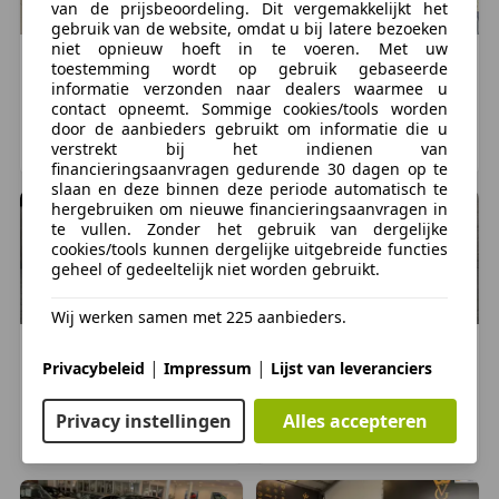
van de prijsbeoordeling. Dit vergemakkelijkt het
gebruik van de website, omdat u bij latere bezoeken
niet opnieuw hoeft in te voeren. Met uw
Renault
Laguna
Renault
Laguna
toestemming wordt op gebruik gebaseerde
€ 944
€ 1.850
informatie verzonden naar dealers waarmee u
contact opneemt. Sommige cookies/tools worden
179.440 km, 01/2004
179.205 km, 06/2005
door de aanbieders gebruikt om informatie die u
verstrekt bij het indienen van
EEMNES, NL
HEEMSKERK, NL
financieringsaanvragen gedurende 30 dagen op te
slaan en deze binnen deze periode automatisch te
hergebruiken om nieuwe financieringsaanvragen in
te vullen. Zonder het gebruik van dergelijke
cookies/tools kunnen dergelijke uitgebreide functies
geheel of gedeeltelijk niet worden gebruikt.
Wij werken samen met 225 aanbieders.
Renault
Laguna
Renault
Laguna
|
|
Privacybeleid
Impressum
Lijst van leveranciers
€ 2.999
€ 2.495
241.910 km, 10/2010
246.809 km, 09/2010
Privacy instellingen
Alles accepteren
MADE, NL
MADE, NL