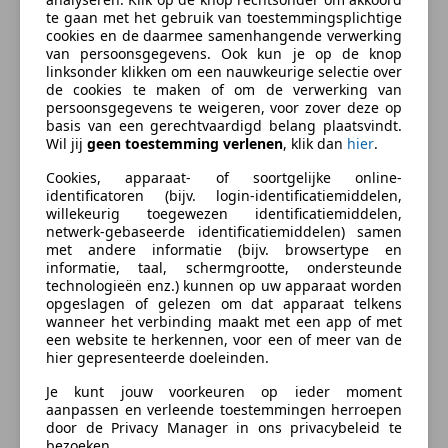
Lichtmetalen velgen
Huurkoop Koop op afbetaling Doe een vrijblijvende
te gaan met het gebruik van toestemmingsplichtige
aanvraag via onze website of App
cookies en de daarmee samenhangende verwerking
van persoonsgegevens. Ook kun je op de knop
Garantie:
ander
meer
linksonder klikken om een nauwkeurige selectie over
de cookies te maken of om de verwerking van
Opties en accessoires
persoonsgegevens te weigeren, voor zover deze op
basis van een gerechtvaardigd belang plaatsvindt.
Verzekering
- Airbag Bestuurder
Wil jij
geen toestemming verlenen
, klik dan
hier
.
- Airconditioning
Cookies, apparaat- of soortgelijke online-
- Airconditioning, automatisch
Autoverzekering van de
identificatoren (bijv. login-identificatiemiddelen,
- Radio/CD
INDEPENDER
willekeurig toegewezen identificatiemiddelen,
- Lederen bekleding
netwerk-gebaseerde identificatiemiddelen) samen
Bereken je premie
met andere informatie (bijv. browsertype en
- Elektrische ramen voor
informatie, taal, schermgrootte, ondersteunde
- Elektrische ramen achter
Kenteken
technologieën enz.) kunnen op uw apparaat worden
- Cruise control
opgeslagen of gelezen om dat apparaat telkens
wanneer het verbinding maakt met een app of met
- Boordcomputer
een website te herkennen, voor een of meer van de
- ABS
hier gepresenteerde doeleinden.
- Startonderbreking
Bereken nu
Je kunt jouw voorkeuren op ieder moment
- Bumpers in kleur van de carrosserie
aanpassen en verleende toestemmingen herroepen
- 100% Dealeronderhouden
door de Privacy Manager in ons privacybeleid te
- Onderhoudsboekje aanwezig
bezoeken.