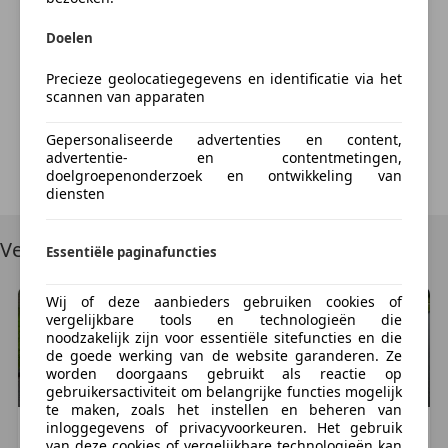
- Hoofdsteunen achter
Doelen
- Deelbare achterbank
Something went wrong
- Rokersvrije auto
Precieze geolocatiegegevens en identificatie via het
- Mistlampen
We're sorry, but something unexpected happened.
scannen van apparaten
- Middenarmsteun voor
Please try again or refresh the page.
- Stuurbekrachtiging
Gepersonaliseerde advertenties en content,
advertentie- en contentmetingen,
- Warmtewerend getint glas
Try Again
doelgroepenonderzoek en ontwikkeling van
- El. verstelbare spiegels
diensten
- Verstelbaar stuur
- Buitentemperatuurmeter
Vergelijkbare voertuigen
Essentiële paginafuncties
- Centrale deurvergrendeling, handbediend
- Lichtmetalen velgen
Wij of deze aanbieders gebruiken cookies of
- Bestuurdersstoel hoogte verstelbaar
vergelijkbare tools en technologieën die
noodzakelijk zijn voor essentiële sitefuncties en die
de goede werking van de website garanderen. Ze
worden doorgaans gebruikt als reactie op
gebruikersactiviteit om belangrijke functies mogelijk
te maken, zoals het instellen en beheren van
inloggegevens of privacyvoorkeuren. Het gebruik
Renault
Laguna
Renault
Laguna
van deze cookies of vergelijkbare technologieën kan