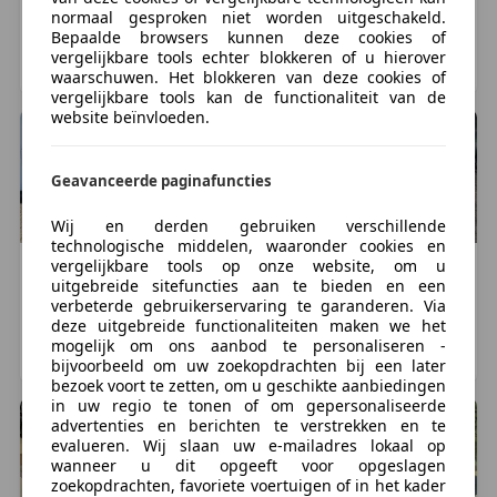
€ 1.895
€ 995
normaal gesproken niet worden uitgeschakeld.
Bepaalde browsers kunnen deze cookies of
118.782 km, 09/2003
196.643 km, 06/2003
vergelijkbare tools echter blokkeren of u hierover
OSS, NL
OSS, NL
waarschuwen. Het blokkeren van deze cookies of
vergelijkbare tools kan de functionaliteit van de
website beïnvloeden.
Geavanceerde paginafuncties
Wij en derden gebruiken verschillende
technologische middelen, waaronder cookies en
vergelijkbare tools op onze website, om u
Renault
Laguna
Renault
Laguna
uitgebreide sitefuncties aan te bieden en een
€ 695
€ 2.650
verbeterde gebruikerservaring te garanderen. Via
deze uitgebreide functionaliteiten maken we het
196.214 km, 07/2005
157.857 km, 05/2006
mogelijk om ons aanbod te personaliseren -
ASPEREN, NL
HARDERWIJK, NL
bijvoorbeeld om uw zoekopdrachten bij een later
bezoek voort te zetten, om u geschikte aanbiedingen
in uw regio te tonen of om gepersonaliseerde
advertenties en berichten te verstrekken en te
evalueren. Wij slaan uw e-mailadres lokaal op
wanneer u dit opgeeft voor opgeslagen
zoekopdrachten, favoriete voertuigen of in het kader