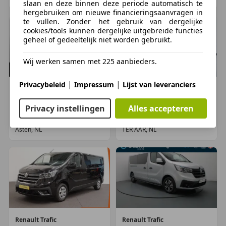
slaan en deze binnen deze periode automatisch te
Autotelefoonvoorbereiding met bluetooth
hergebruiken om nieuwe financieringsaanvragen in
Multimedia-voorbereiding
te vullen. Zonder het gebruik van dergelijke
cookies/tools kunnen dergelijke uitgebreide functies
geheel of gedeeltelijk niet worden gebruikt.
Interieur
Armsteun voor
Wij werken samen met 225 aanbieders.
Bestuurdersstoel in hoogte verstelbaar
Grijs kenteken
|
|
Privacybeleid
Impressum
Lijst van leveranciers
Lendesteunen (verstelbaar)
Renault
Trafic
Renault
Trafic
1
1
€ 36.893
Stuur verstelbaar
€ 47.130
Privacy instellingen
Alles accepteren
Tussenschot volledig
17.937 km, 12/2024
50 km, 12/2024
Voorstoelen verwarmd
Asten, NL
TER AAR, NL
Veiligheid
Achteruitrijcamera
Airbag(s) hoofd voor
Alarm klasse 1(startblokkering)
Autonomous Emergency Braking
Roll Stability Control
Renault
Trafic
Renault
Trafic