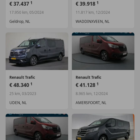
1
1
€ 37.437
€ 39.918
Overige
Achteruitrijcamera
17.950 km, 05/2024
11.817 km, 12/2024
chroom delen interieur
Geldrop, NL
WADDINXVEEN, NL
Complete laadruimte betimmering
Dab
kunstlederen stuurwiel
Laadruimte betimmering
multimedia scherm standaard
Wandbetimmering
Renault
Trafic
Renault
Trafic
1
1
€ 48.340
€ 41.128
25 km, 03/2023
8.965 km, 12/2024
UDEN, NL
AMERSFOORT, NL