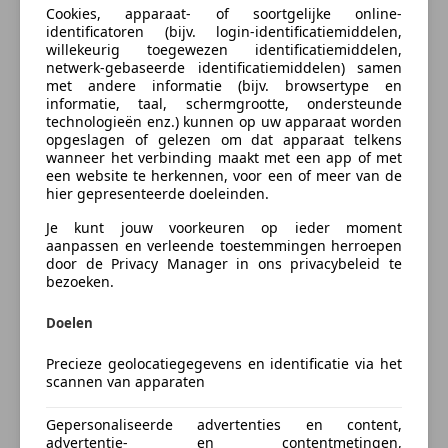
Bluetooth
aanpassen, in- en ombouwen van bedrijfswagens.
Cookies, apparaat- of soortgelijke online-
Zakelijk leasen
Digitale radio-ontvangst
identificatoren (bijv. login-identificatiemiddelen,
willekeurig toegewezen identificatiemiddelen,
Geheel digitaal combi-instrument
Door vijf eenvoudige stappen helpt Derks
netwerk-gebaseerde identificatiemiddelen) samen
Inductieladen voor smartphones
Bedrijfswagens u bij het verwerven van de ideale
met andere informatie (bijv. browsertype en
Bereken uw zakelijke lease!
Radio
bedrijfswagen voor uw onderneming:
informatie, taal, schermgrootte, ondersteunde
Nu zakelijk leasen vanaf
€ 679,- p/m
technologieën enz.) kunnen op uw apparaat worden
Veiligheid en beveiliging
opgeslagen of gelezen om dat apparaat telkens
Stap 1. Selecteer de bedrijfswagen die past bij de
wanneer het verbinding maakt met een app of met
Vraag offerte aan
ABS
onderneming;
een website te herkennen, voor een of meer van de
hier gepresenteerde doeleinden.
Airbag bestuurder
Stap 2. Maak de bedrijfswagen compleet met opties
Airbag passagier
en accessoires die wij ook kunnen monteren;
Je kunt jouw voorkeuren op ieder moment
Alarm
aanpassen en verleende toestemmingen herroepen
Stap 3. Kies de gewenste aanschafvorm: Kopen,
door de Privacy Manager in ons privacybeleid te
Bedrijfswagenverzekering
Bandenspanningscontrole
Financial Lease, Operarional Lease, Shortleasen en
bezoeken.
Dagrijverlichting
Huren;
Dodehoekdetectie
Stap 4. Sluit indien gewenst een
Doelen
Electronic Stability Program
bedrijfswagenverzekering bij ons af;
Bereken je premie
Grootlichtassistent
Precieze geolocatiegegevens en identificatie via het
Stap 5. Laat het onderhoud over aan onze
scannen van apparaten
Hoofd airbag
gecertificeerde werkplaatsmedewerkers.
Kenteken
Lane Departure Warning Systeem
Gepersonaliseerde advertenties en content,
LED dagrijverlichting
Meer informatie
advertentie- en contentmetingen,