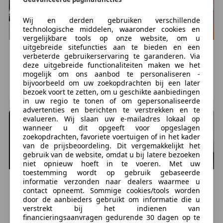
Fabrikant: Derks Bedrijfswagens B.V. Belgenlaan 7
5406XN UDEN, NL 0413241040
Wij en derden gebruiken verschillende
http://www.derksbedrijfswagens.nl
technologische middelen, waaronder cookies en
verkoop@derksbedrijfswagens.nl
vergelijkbare tools op onze website, om u
uitgebreide sitefuncties aan te bieden en een
Renault
Trafic
Renault
Trafic
verbeterde gebruikerservaring te garanderen. Via
Aanvullende opties en accessoires
1
1
€ 42.344
€ 45.720
deze uitgebreide functionaliteiten maken we het
mogelijk om ons aanbod te personaliseren -
12.125 km, 12/2024
4.857 km, 12/2024
bijvoorbeeld om uw zoekopdrachten bij een later
Exterieur
bezoek voort te zetten, om u geschikte aanbiedingen
LUNTEREN, NL
Asten, NL
Achterdeuren met ruiten
in uw regio te tonen of om gepersonaliseerde
Automatische snelheids begrenzing
advertenties en berichten te verstrekken en te
evalueren. Wij slaan uw e-mailadres lokaal op
Buitenspiegels elektrisch inklapbaar
wanneer u dit opgeeft voor opgeslagen
Buitenspiegels in carrosseriekleur
zoekopdrachten, favoriete voertuigen of in het kader
Buitenspiegels verwarmbaar
van de prijsbeoordeling. Dit vergemakkelijkt het
gebruik van de website, omdat u bij latere bezoeken
Bumpers in carrosseriekleur
niet opnieuw hoeft in te voeren. Met uw
LED koplampen
toestemming wordt op gebruik gebaseerde
Ruiten rondom
informatie verzonden naar dealers waarmee u
Renault
Trafic
Renault
Trafic
contact opneemt. Sommige cookies/tools worden
1
1
€ 45.859
€ 42.290
door de aanbieders gebruikt om informatie die u
Infotainment
10.254 km, 12/2024
55.496 km, 04/2024
verstrekt bij het indienen van
Achteruitrijcamera
financieringsaanvragen gedurende 30 dagen op te
Asten, NL
UDEN, NL