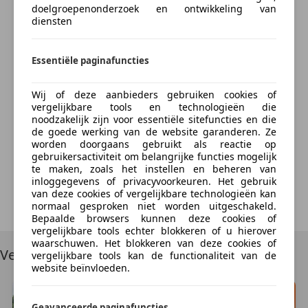
LED verlichting
doelgroepenonderzoek en ontwikkeling van
diensten
Mistlampen
Algemene informatie
Bereken nu
Snelheidsbeperkingsinstallatie
Carrosserievorm:
Bestelbus dubbele cabine
Startonderbreker
Modelreeks:
dec. 2023 - 2026
Essentiële paginafuncties
Stuurbekrachtiging
Cabine:
dubbel
Traction control
Wij of deze aanbieders gebruiken cookies of
Verblindingsvrij grootlicht
vergelijkbare tools en technologieën die
Technische informatie
Something went wrong
noodzakelijk zijn voor essentiële sitefuncties en die
Verkeersbordherkenning
Koppel:
380 Nm
de goede werking van de website garanderen. Ze
Vermoeidheidsdetectie
Lengte/hoogte:
L2H1
worden doorgaans gebruikt als reactie op
We're sorry, but something unexpected happened.
Zij-airbags
gebruikersactiviteit om belangrijke functies mogelijk
Wielbasis:
350 cm
Please try again or refresh the page.
te maken, zoals het instellen en beheren van
Tankinhoud:
80 liter
Extra
inloggegevens of privacyvoorkeuren. Het gebruik
Acceleratie (0-100):
10,0 s
van deze cookies of vergelijkbare technologieën kan
Try Again
Lichtmetalen velgen (17")
normaal gesproken niet worden uitgeschakeld.
Topsnelheid:
174 km/u
Bepaalde browsers kunnen deze cookies of
Trekhaak
vergelijkbare tools echter blokkeren of u hierover
Financiële informatie
waarschuwen. Het blokkeren van deze cookies of
Vergelijkbare voertuigen
vergelijkbare tools kan de functionaliteit van de
Motorrijtuigenbelasting:
geen
website beïnvloeden.
Productveiligheid
Geavanceerde paginafuncties