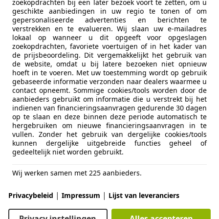
zoekopdrachten bij een later bezoek voort te zetten, om u
geschikte aanbiedingen in uw regio te tonen of om
gepersonaliseerde advertenties en berichten te
verstrekken en te evalueren. Wij slaan uw e-mailadres
lokaal op wanneer u dit opgeeft voor opgeslagen
Emissieklasse
Euro 4
zoekopdrachten, favoriete voertuigen of in het kader van
de prijsbeoordeling. Dit vergemakkelijkt het gebruik van
Brandstof
Benzine
de website, omdat u bij latere bezoeken niet opnieuw
hoeft in te voeren. Met uw toestemming wordt op gebruik
CO2-emissie
279 g/km 
gebaseerde informatie verzonden naar dealers waarmee u
contact opneemt. Sommige cookies/tools worden door de
aanbieders gebruikt om informatie die u verstrekt bij het
indienen van financieringsaanvragen gedurende 30 dagen
Comfort en gemak
Airconditi
meer
op te slaan en deze binnen deze periode automatisch te
Armsteun
hergebruiken om nieuwe financieringsaanvragen in te
vullen. Zonder het gebruik van dergelijke cookies/tools
Automatisc
kunnen dergelijke uitgebreide functies geheel of
Kleur
Zwart
Cruise con
gedeeltelijk niet worden gebruikt.
Elektrisch 
Oorspronkelijke kleur
Zwart meta
Elektrisch
Wij werken samen met 225 aanbieders.
Soort lak
Metallic
Elektrische
Getinte r
|
|
Privacybeleid
Impressum
Lijst van leveranciers
Materiaal
Leder
Lederen be
Lederen st
Privacy instellingen
Alles accepteren