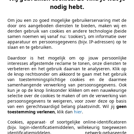
nodig hebt.
Deze auto heeft alle belangrijke onderhoudsbeur
volgens het voorschrift van de fabrikant en de n
Om jou een zo goed mogelijke gebruikerservaring met de
onderhouden
.
door ons aangeboden diensten te bieden, maken wij en
derden gebruik van cookies en andere technologie (beide
Meer informatie
samen noemen wij vanaf nu: 'cookies'), om informatie over
apparatuur en persoonsgegevens (bijv. IP-adressen) op te
slaan en te gebruiken.
Daardoor is het mogelijk om op jouw persoonlijke
interesses afgestemde reclame te tonen, onze diensten te
Bereken je autolening
verbeteren en het gebruik daarvan te analyseren. Klik op
de knop rechtsonder om akkoord te gaan met het gebruik
Hoeveel wil je lenen?
van toestemmingsplichtige cookies en de daarmee
Berek
samenhangende verwerking van persoonsgegevens. Ook
autol
kun je op de knop linksonder klikken om een nauwkeurige
selectie over de cookies te maken of om de verwerking van
persoonsgegevens te weigeren, voor zover deze op basis
van een gerechtvaardigd belang plaatsvindt. Wil jij
geen
toestemming verlenen
, klik dan
hier
.
Carrosserietype
Stationw
Cookies, apparaat- of soortgelijke online-identificatoren
(bijv. login-identificatiemiddelen, willekeurig toegewezen
Voertuigtype
Gebruikt
identificatiemiddelen, netwerk-gebaseerde