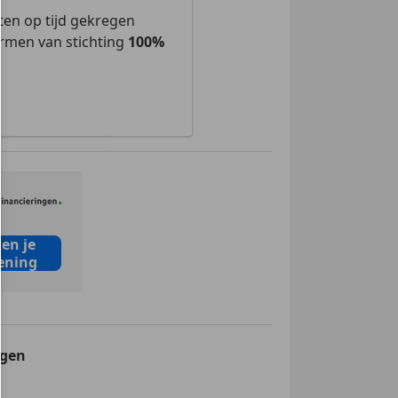
ten op tijd gekregen
ormen van stichting
100%
en je
ening
agen