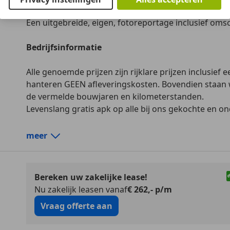
Deze auto is zojuist door ons ingeruild.
Lichtsenso
Een uitgebreide, eigen, fotoreportage inclusief omsc
Multifunct
Navigaties
Bedrijfsinformatie
Parkeerhu
Parkeerhul
Alle genoemde prijzen zijn rijklare prijzen inclusief
Regensens
hanteren GEEN afleveringskosten. Bovendien staan wi
Stoelverw
de vermelde bouwjaren en kilometerstanden.
Entertainment en Media
Boordcom
Levenslang gratis apk op alle bij ons gekochte en o
CD
Radio
Hoewel alle gegevens met de grootst mogelijke zorg
meer
samengesteld is Theo Klaassen BV niet aansprakelijk
Veiligheid en beveiliging
ABS
indirecte schade die zou kunnen ontstaan door het 
Achter air
aangeboden informatie. Aan de in dit document ver
Airbag bes
Bereken uw zakelijke lease!
op geen enkele wijze rechten worden ontleend of
Airbag pas
Nu zakelijk leasen vanaf
€ 262,- p/m
wanneer deze niet door een tekeningsbevoegde is o
Alarm
Vraag offerte aan
is onder voorbehoud van druk-, zet-, prijs-, en pro
Bi-Xenon 
afbeeldingen zoals deze getoond worden zijn auteu
Centrale d