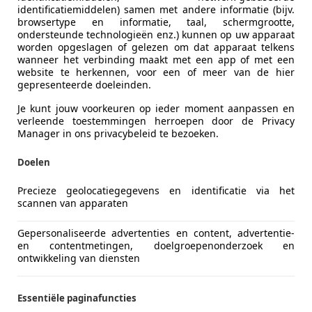
identificatiemiddelen) samen met andere informatie (bijv.
Aandrijving
4x4
browsertype en informatie, taal, schermgrootte,
ondersteunde technologieën enz.) kunnen op uw apparaat
Stoelen
5
worden opgeslagen of gelezen om dat apparaat telkens
wanneer het verbinding maakt met een app of met een
Deuren
5
website te herkennen, voor een of meer van de hier
gepresenteerde doeleinden.
Advertentienr.
SX-078-T
Je kunt jouw voorkeuren op ieder moment aanpassen en
verleende toestemmingen herroepen door de Privacy
Manager in ons privacybeleid te bezoeken.
Kilometerstand
221.344 k
Bouwjaar
07/2008
Doelen
APK
Nieuw
Precieze geolocatiegegevens en identificatie via het
scannen van apparaten
Vorige eigenaren
4
Gepersonaliseerde advertenties en content, advertentie-
Volledige onderhoudshistorie
Ja
en contentmetingen, doelgroepenonderzoek en
ontwikkeling van diensten
Vermogen kW (PK)
207 kW (28
Essentiële paginafuncties
Transmissie
Automati