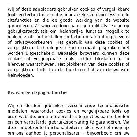
Cilinderinhoud
2.792 cm³
Wij of deze aanbieders gebruiken cookies of vergelijkbare
tools en technologieën die noodzakelijk zijn voor essentiële
Versnellingen
6
sitefuncties en die de goede werking van de website
garanderen. Ze worden doorgaans gebruikt als reactie op
Cilinders
6
gebruikersactiviteit om belangrijke functies mogelijk te
maken, zoals het instellen en beheren van inloggegevens
Leeggewicht
1.675 kg
of privacyvoorkeuren. Het gebruik van deze cookies of
vergelijkbare technologieën kan normaal gesproken niet
worden uitgeschakeld. Bepaalde browsers kunnen deze
cookies of vergelijkbare tools echter blokkeren of u
hierover waarschuwen. Het blokkeren van deze cookies of
vergelijkbare tools kan de functionaliteit van de website
beïnvloeden.
Geavanceerde paginafuncties
Wij en derden gebruiken verschillende technologische
middelen, waaronder cookies en vergelijkbare tools op
onze website, om u uitgebreide sitefuncties aan te bieden
en een verbeterde gebruikerservaring te garanderen. Via
deze uitgebreide functionaliteiten maken we het mogelijk
om ons aanbod te personaliseren - bijvoorbeeld om uw