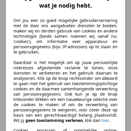
Materiaal
Stof
wat je nodig hebt.
Lederen stuurwiel
Lichtsensor
Multifunctioneel stuurwiel
Beschrijving
Om jou een zo goed mogelijke gebruikerservaring
Parkeerhulp
met de door ons aangeboden diensten te bieden,
maken wij en derden gebruik van cookies en andere
Parkeerhulp achter
Combineer de functionaliteit van een gezinsauto met
technologie (beide samen noemen wij vanaf nu:
Parkeerhulp met camera
de prestaties van een sportwagen, en je krijgt deze
'cookies'), om informatie over apparatuur en
Regensensor
persoonsgegevens (bijv. IP-adressen) op te slaan en
sportieve SEAT Ibiza. De auto heeft een opmerkelijk
te gebruiken.
Stoelverwarming
lage kilometerstand van slechts 23816 In deze auto
Stuurwielverwarming
vindt u een benzinemotor en een automatische
Daardoor is het mogelijk om op jouw persoonlijke
interesses afgestemde reclame te tonen, onze
transmissie. Stoelverwarming hoort ook bij de
Entertainment en Media
diensten te verbeteren en het gebruik daarvan te
uitrusting van deze auto. Fijn plusje, zeker in de kille
analyseren. Klik op de knop rechtsonder om akkoord
Android Auto
dagen, is het verwarmd stuurwiel. Natuurlijk behoren
te gaan met het gebruik van toestemmingsplichtige
Apple CarPlay
cookies en de daarmee samenhangende verwerking
17 inch lichtmetalen velgen, sportonderstel, LED-
van persoonsgegevens. Ook kun je op de knop
Bluetooth
dagrijverlichting, elektrisch inklapbare
linksonder klikken om een nauwkeurige selectie over
Boordcomputer
buitenspiegels, donker getint glas achter en in delen
de cookies te maken of om de verwerking van
meer
CD
persoonsgegevens te weigeren, voor zover deze op
neerklapbare achterbank ook tot de uitrusting van
basis van een gerechtvaardigd belang plaatsvindt.
Radio
deze complete auto.
Wil jij
geen toestemming verlenen
, klik dan
hier
.
Zakelijk leasen
Veiligheid en beveiliging
Cookies, apparaat- of soortgelijke online-