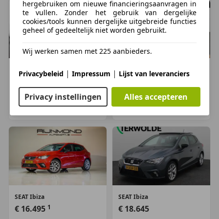
hergebruiken om nieuwe financieringsaanvragen in
te vullen. Zonder het gebruik van dergelijke
Milieu
cookies/tools kunnen dergelijke uitgebreide functies
Energielabel:
C
geheel of gedeeltelijk niet worden gebruikt.
Staat
Wij werken samen met 225 aanbieders.
Aantal sleutels:
2 (2 handzenders)
SEAT
Ibiza
SEAT
Ibiza
|
|
Privacybeleid
Impressum
Lijst van leveranciers
1
1
€ 18.490
€ 19.400
Financiële informatie
Motorrijtuigenbelasting:
geen
93.701 km, 01/2023
64.508 km, 06/2022
Privacy instellingen
Alles accepteren
Oss, NL
TILBURG, NL
Productveiligheid
Fabrikant: Autobedrijf Janssen Klaphekweg 18B
6713HN EDE GLD, NL 0318640513
http://www.autobedrijfjanssenbv.nl
info@autobedrijfjanssenbv.nl
Aanvullende opties en accessoires
SEAT
Ibiza
SEAT
Ibiza
1
€ 16.495
€ 18.645
Exterieur