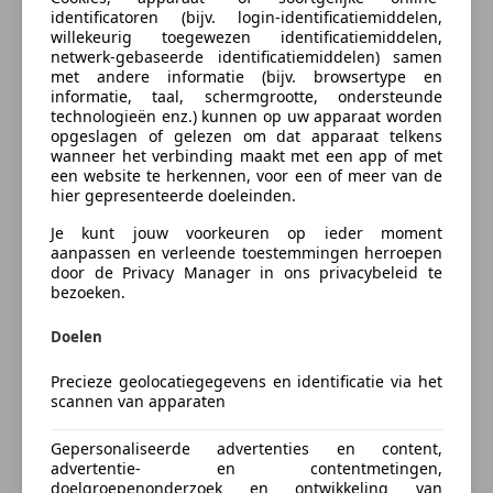
Bij het inparkeren hoeft u het laatste stukje niet te
identificatoren (bijv. login-identificatiemiddelen,
ABS
gokken: de achteruitrijcamera kijkt voor u uit. Als u
willekeurig toegewezen identificatiemiddelen,
Bereken uw zakelijke lease!
Achter airbag
de adaptive cruise control inschakelt, regelt de auto
netwerk-gebaseerde identificatiemiddelen) samen
Nu zakelijk leasen vanaf
€ 248,- p/m
met andere informatie (bijv. browsertype en
Adaptieve Cruise Control
zelf de snelheid en de afstand tot de auto voor u.
informatie, taal, schermgrootte, ondersteunde
Airbag bestuurder
Slimme spraakbesturing herkent gesproken
technologieën enz.) kunnen op uw apparaat worden
Vraag offerte aan
Airbag passagier
opdrachten en voert ze uit. De auto is ook uitgevoerd
opgeslagen of gelezen om dat apparaat telkens
wanneer het verbinding maakt met een app of met
Alarm
met automatische airconditioning. De auto neemt u
een website te herkennen, voor een of meer van de
Bandenspanningscontrole
werk uit handen doordat hij zelf veel in de gaten
hier gepresenteerde doeleinden.
Bochtverlichting
houdt. Een regensensor en een automatisch
Je kunt jouw voorkeuren op ieder moment
Verzekering
Botswaarschuwing
inschakelbare verlichting nemen waar wanneer de
aanpassen en verleende toestemmingen herroepen
Centrale deurvergrendeling met afstandsbediening
ruitenwissers en het licht aan moeten. Met
door de Privacy Manager in ons privacybeleid te
Centrale vergrendeling
bezoeken.
automatisch dimmende binnenspiegel, centrale
Autoverzekering van de
Electronic Stability Program
deurvergrendeling met afstandsbediening,
INDEPENDER
Doelen
Hoofd airbag
boordcomputer en lederen versnellingspook is deze
Bereken je premie
Mistlampen
auto helemaal compleet.
Precieze geolocatiegegevens en identificatie via het
Startonderbreker
scannen van apparaten
Kenteken
Stuurbekrachtiging
Met de nieuwste technologieën aan boord is deze
Vermoeidheidsdetectie
Gepersonaliseerde advertenties en content,
SEAT in staat om zelf te reageren op potentieel
advertentie- en contentmetingen,
Zij-airbags
gevaarlijke situaties op de weg. Het forward collision
doelgroepenonderzoek en ontwikkeling van