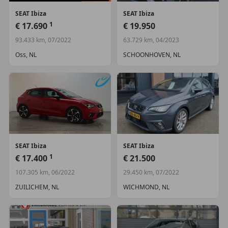
Achteruitrijcamera
SEAT
Ibiza
SEAT
Ibiza
Airbag(s) hoofd achter
1
€ 17.690
€ 19.950
Airbag(s) hoofd voor
93.433 km, 07/2022
63.729 km, 04/2023
Alarm klasse 1(startblokkering)
Oss, NL
SCHOONHOVEN, NL
Autonomous Emergency Braking
Overige
Extra getint glas achter
Vervolgbotsing preventie
SEAT
Ibiza
SEAT
Ibiza
1
€ 17.400
€ 21.500
107.305 km, 06/2022
29.450 km, 07/2022
ZUILICHEM, NL
WICHMOND, NL