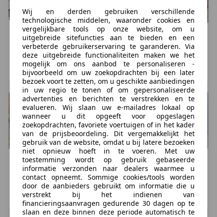
en/of garantie is in overleg tegen meerprijs mogelijk.
Wij en derden gebruiken verschillende
technologische middelen, waaronder cookies en
Financiering en/of inruil mogelijk. Onze advertenties
vergelijkbare tools op onze website, om u
zijn met de grootst mogelijke zorg samengesteld,
SEAT
Ibiza
SEAT
Ibiza
uitgebreide sitefuncties aan te bieden en een
helaas kunnen er geen rechten worden ontleend aan
1
1
€ 18.945
€ 18.250
verbeterde gebruikerservaring te garanderen. Via
deze uitgebreide functionaliteiten maken we het
foutieve invoer van accessoires, opties, druk- en
63.391 km, 04/2024
64.310 km, 03/2023
mogelijk om ons aanbod te personaliseren -
zetfouten.
bijvoorbeeld om uw zoekopdrachten bij een later
ANDELST, NL
BARNEVELD, NL
bezoek voort te zetten, om u geschikte aanbiedingen
in uw regio te tonen of om gepersonaliseerde
Meer informatie
advertenties en berichten te verstrekken en te
evalueren. Wij slaan uw e-mailadres lokaal op
Algemene informatie
wanneer u dit opgeeft voor opgeslagen
zoekopdrachten, favoriete voertuigen of in het kader
Modelreeks:
okt. 2020 - jul. 2021
van de prijsbeoordeling. Dit vergemakkelijkt het
gebruik van de website, omdat u bij latere bezoeken
Technische informatie
niet opnieuw hoeft in te voeren. Met uw
toestemming wordt op gebruik gebaseerde
Koppel:
200 Nm
SEAT
Ibiza
SEAT
Ibiza
informatie verzonden naar dealers waarmee u
1
€ 17.450
€ 18.900
Wielbasis:
256 cm
contact opneemt. Sommige cookies/tools worden
Tankinhoud:
40 liter
79.009 km, 05/2021
57.456 km, 01/2021
door de aanbieders gebruikt om informatie die u
verstrekt bij het indienen van
Acceleratie (0-100):
10,0 s
BRUMMEN, NL
TWELLO, NL
financieringsaanvragen gedurende 30 dagen op te
Topsnelheid:
195 km/u
slaan en deze binnen deze periode automatisch te