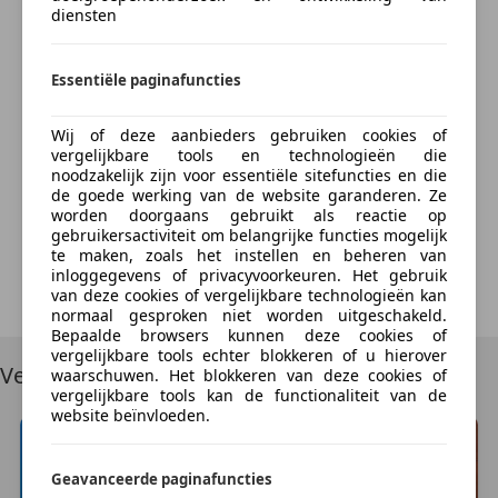
warning-systeem waarschuwt indien een botsing
Bereken nu
diensten
Extra
dreigt met een voorliggend of tegemoetkomend
Binnenspiegel automatisch dimmend
voertuig. Bij concentratieverlies van de bestuurder
Essentiële paginafuncties
Sportonderstel
geeft vermoeidheidsherkenning automatisch een
Sportstoelen
waarschuwingssignaal. In deze SEAT vinden we
Wij of deze aanbieders gebruiken cookies of
Spraakbediening
verder een hill hold functie, autonoom remsysteem
Something went wrong
vergelijkbare tools en technologieën die
en bandenspanningcontrolesysteem.
noodzakelijk zijn voor essentiële sitefuncties en die
de goede werking van de website garanderen. Ze
We're sorry, but something unexpected happened.
worden doorgaans gebruikt als reactie op
Meer weten over deze auto? U bent van harte
Please try again or refresh the page.
gebruikersactiviteit om belangrijke functies mogelijk
welkom om hem te komen bekijken.
te maken, zoals het instellen en beheren van
inloggegevens of privacyvoorkeuren. Het gebruik
Try Again
van deze cookies of vergelijkbare technologieën kan
Bedrijfsinformatie
normaal gesproken niet worden uitgeschakeld.
Bepaalde browsers kunnen deze cookies of
vergelijkbare tools echter blokkeren of u hierover
Wij rekenen € 280,00 rijklaar maak kosten. De auto
Vergelijkbare voertuigen
waarschuwen. Het blokkeren van deze cookies of
wordt hiervoor professioneel gereinigd aan u
vergelijkbare tools kan de functionaliteit van de
afgeleverd, voorzien van een nieuwe APK keuring,
website beïnvloeden.
milieu 4-gas of roetmeting, afleverings check up
motorruimte, en NAP certificaat. Daarnaast zetten wij
Geavanceerde paginafuncties
de auto voor u op naam. Een grote onderhoudsbeurt