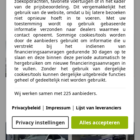
zoekopdrachten, favoriete voertuigen of in het kader
Bedrijfsinformatie
Volkswagen
Passat
Volkswagen
Passat
van de prijsbeoordeling. Dit vergemakkelijkt het
€ 16.950
€ 13.750
gebruik van de website, omdat u bij latere bezoeken
AANSTAANDE ZONDAG KOOPZONDAG VAN 12:00
niet opnieuw hoeft in te voeren. Met uw
46.732 km, 03/2016
119.866 km, 02/2015
toestemming wordt op gebruik gebaseerde
UUR TOT 16:00 UUR!!
WIJCHEN, NL
DRONTEN, NL
informatie verzonden naar dealers waarmee u
contact opneemt. Sommige cookies/tools worden
Keuze uit een van de volgende afleverpakketten:
door de aanbieders gebruikt om informatie die u
verstrekt bij het indienen van
financieringsaanvragen gedurende 30 dagen op te
Go! (GEEN GARANTIE!) €30,00
slaan en deze binnen deze periode automatisch te
• De auto is schoon bij aflevering (eventueel gepoetst
hergebruiken om nieuwe financieringsaanvragen in
te vullen. Zonder het gebruik van dergelijke
tegen meerprijs)
cookies/tools kunnen dergelijke uitgebreide functies
• De eventueel ingeruilde auto wordt RDW
geheel of gedeeltelijk niet worden gebruikt.
gevrijwaard en de nieuwe occasion wordt
Volkswagen
Passat
Volkswagen
Passat
€ 16.000
€ 14.750
tenaamgesteld.
Wij werken samen met 225 aanbieders.
• Vloeistoffen en bandenspanning zijn op peil.
113.257 km, 03/2018
101.536 km, 02/2015
|
|
Privacybeleid
Impressum
Lijst van leveranciers
NIJVERDAL, NL
America, NL
Basis 12 maanden garantie €595,-
• Idem als het Go! pakket.
Privacy instellingen
Alles accepteren
• De auto mag maximaal 14 jaar oud zijn en maximaal
200.000 km op de teller hebben.