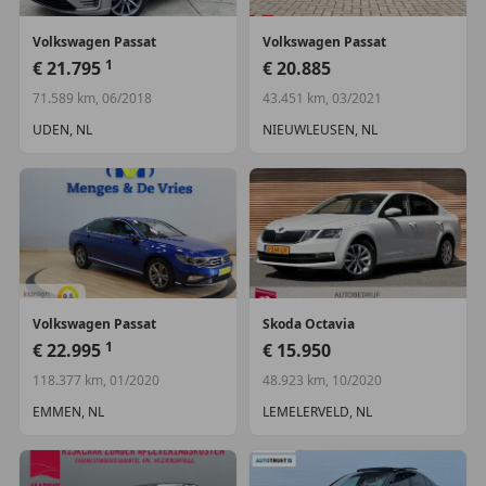
Algemene informatie
Modelreeks:
sep. 2014 - dec. 2017
Volkswagen
Passat
Volkswagen
Passat
1
€ 21.795
€ 20.885
Modelcode:
B8
71.589 km, 06/2018
43.451 km, 03/2021
Technische informatie
UDEN, NL
NIEUWLEUSEN, NL
Koppel:
200 Nm
Tankinhoud:
59 liter
Acceleratie (0-100):
9,7 s
Topsnelheid:
208 km/u
Maten
Afmetingen (LxBxH):
487 x 183 x 145 cm
Volkswagen
Passat
Skoda
Octavia
Wielbasis:
279 cm
1
€ 22.995
€ 15.950
Gewichten
118.377 km, 01/2020
48.923 km, 10/2020
Laadvermogen:
643 kg
EMMEN, NL
LEMELERVELD, NL
GVW:
1.910 kg
Max. trekgewicht:
1.500 kg
(ongeremd 680 kg)