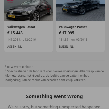
Interieur
Interieurkleur:
Donker grijs
Milieu
Volkswagen
Passat
Volkswagen
Passat
Energielabel:
B
€ 15.443
€ 17.995
141.208 km, 12/2016
131.851 km, 09/2018
Historie
Onderhoudsboekjes:
Aanwezig (dealer
ASSEN, NL
BUDEL, NL
onderhouden)
Financiële informatie
BTW verrekenbaar
BTW/marge:
BTW niet verrekenbaar voor
Specificatie van de fabrikant voor nieuwe voertuigen. Afhankelijk van de
ondernemers (margeregeling)
kilometerstand, het rijgedrag, de leeftijd van de batterij en het
laadgedrag, kan de radius van occasies aanzienlijk variëren.
Motorrijtuigenbelasting:
€ 192 - € 211
per kwartaal
Leaseprijs:
€ 222 p/m
(private lease); informeer naar
de mogelijkheden en voorwaarden
Something went wrong
Garantie
We're sorry, but something unexpected happened.