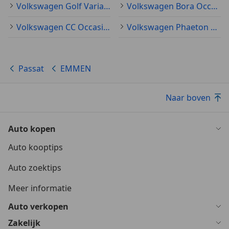
Volkswagen Golf Variant Occasion
Volkswagen Bora Occasion
Infotainment
Volkswagen CC Occasion
Volkswagen Phaeton Occasion
Audio-installatie
Multimedia-voorbereiding
Passat
EMMEN
Interieur
Achterbank in delen neerklapbaar
Armsteun voor
Naar boven
Elektrische ramen achter
Hoofdsteunen achter
Auto kopen
Lederen stuurwiel en versnellingspook
Stuurbekrachtiging snelheidsafhankelijk
Auto kooptips
Stuur verstelbaar
Auto zoektips
Voorstoelen in hoogte verstelbaar
Meer informatie
Veiligheid
Airbag(s) hoofd achter
Auto verkopen
Airbag(s) hoofd voor
Zakelijk