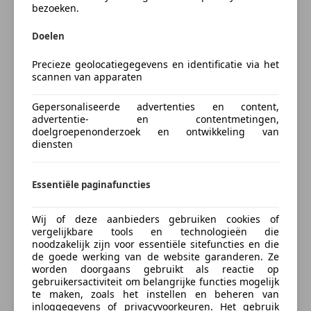
LED verlichting
Nu zakelijk leasen vanaf
€ 262,- p/m
bezoeken.
de afstand tot achterliggers en geeft een signaal als
Mistlampen
er te weinig ruimte is. Voor de audiobediening hoeft
Startonderbreker
Vraag offerte aan
Doelen
u uw ogen geen seconde van de weg te houden. Alle
Stuurbekrachtiging
functies bevinden zich op het stuur, onder uw
Precieze geolocatiegegevens en identificatie via het
Traction control
vingertoppen. Ervaar het comfort van inparkeren met
scannen van apparaten
Vermoeidheidsdetectie
parkeersensoren. Deze auto laat zich moeiteloos in
Zij-airbags
Gepersonaliseerde advertenties en content,
Verzekering
elk parkeervak manoeuvreren. Maximumsnelheid?
advertentie- en contentmetingen,
Extra
Even de cruise control instellen en u blijft perfect
doelgroepenonderzoek en ontwikkeling van
binnen de marges. U vindt in deze auto ook
diensten
Lichtmetalen velgen
Autoverzekering van de
airconditioning. En dan is deze auto ook nog eens
INDEPENDER
voorzien van lederen stuur en versnellingspook,
Bereken je premie
Essentiële paginafuncties
centrale deurvergrendeling met afstandsbediening
en boordcomputer.
Kenteken
Wij of deze aanbieders gebruiken cookies of
vergelijkbare tools en technologieën die
Zoals u mag verwachten van deze Volkswagen Passat
noodzakelijk zijn voor essentiële sitefuncties en die
de goede werking van de website garanderen. Ze
is hij uitgerust met een reeks aan actieve
worden doorgaans gebruikt als reactie op
veiligheidssystemen. Met de vermoeidheidsassistent
Bereken nu
gebruikersactiviteit om belangrijke functies mogelijk
bent u ook op lange ritten veilig op pad. Het systeem
te maken, zoals het instellen en beheren van
inloggegevens of privacyvoorkeuren. Het gebruik