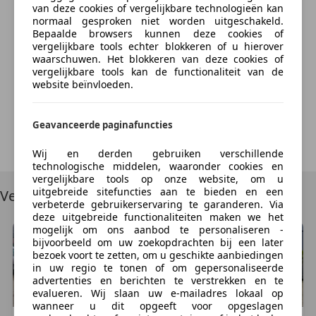
geeft een waarschuwing zodra het tijd is voor een
van deze cookies of vergelijkbare technologieën kan
pauze. In een noodsituatie telt elke meter. Het brake
normaal gesproken niet worden uitgeschakeld.
assist systeem van deze auto zorgt ervoor dat uw
Bepaalde browsers kunnen deze cookies of
vergelijkbare tools echter blokkeren of u hierover
remweg korter wordt. U bent mede dankzij hill hold
Something went wrong
waarschuwen. Het blokkeren van deze cookies of
functie en bandenspanningcontrolesysteem steeds
vergelijkbare tools kan de functionaliteit van de
veilig onderweg.
website beïnvloeden.
We're sorry, but something unexpected happened.
Please try again or refresh the page.
De auto is dealer onderhouden en wordt geleverd
Geavanceerde paginafuncties
met een nieuwe APK. Dit is een RIJKLARE
Try Again
MEENEEMPRIJS, de fullserviceprijs inclusief 12
Wij en derden gebruiken verschillende
technologische middelen, waaronder cookies en
maanden BOVAG garantie is 16250 euro. Financieren
vergelijkbare tools op onze website, om u
is mogelijk, vraag ons naar de mogelijkheden.
uitgebreide sitefuncties aan te bieden en een
Vergelijkbare voertuigen
verbeterde gebruikerservaring te garanderen. Via
deze uitgebreide functionaliteiten maken we het
Als u al weet dat dit de auto is die u wilt hebben, dan
mogelijk om ons aanbod te personaliseren -
hoeft u niet langer te wachten. U kunt nu al besluiten
bijvoorbeeld om uw zoekopdrachten bij een later
om deze Volkswagen te kopen. Wij reserveren de
bezoek voort te zetten, om u geschikte aanbiedingen
in uw regio te tonen of om gepersonaliseerde
auto dan voor u en nemen zo snel mogelijk contact
advertenties en berichten te verstrekken en te
met u op.
evalueren. Wij slaan uw e-mailadres lokaal op
wanneer u dit opgeeft voor opgeslagen