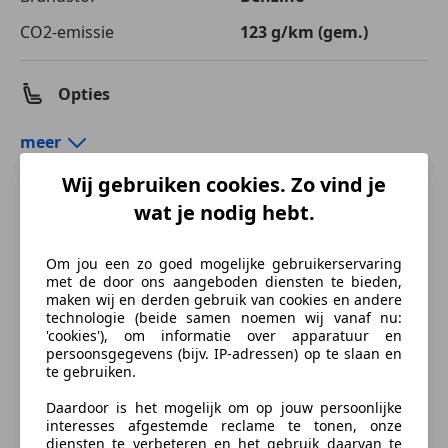
CO2-emissie
123 g/km (gem.)
Opties
Comfort en gemak
meer
Airconditioning
Wij gebruiken cookies. Zo vind je
Armsteun
Kleur en Bekleding
wat je nodig hebt.
Cruise control
Elektrisch verstelbare buitenspiegels
Kleur
Bruin
Om jou een zo goed mogelijke gebruikerservaring
Elektrische ramen
met de door ons aangeboden diensten te bieden,
Oorspronkelijke kleur
Bruin metallic
Getinte ramen
maken wij en derden gebruik van cookies en andere
technologie (beide samen noemen wij vanaf nu:
Hill-Hold Control
Soort lak
Metallic
'cookies'), om informatie over apparatuur en
Lederen stuurwiel
persoonsgegevens (bijv. IP-adressen) op te slaan en
Kleur interieur
Grijs
Multifunctioneel stuurwiel
te gebruiken.
Parkeerhulp
Materiaal
Stof
Daardoor is het mogelijk om op jouw persoonlijke
Parkeerhulp achter
interesses afgestemde reclame te tonen, onze
Parkeerhulp voor
diensten te verbeteren en het gebruik daarvan te