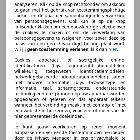
Beschrijving
analyseren. Klik op de knop rechtsonder om akkoord
Start/Stop-systeem
te gaan met het gebruik van toestemmingsplichtige
cookies en de daarmee samenhangende verwerking
Entertainment en Media
Volkswagen is groot geworden door op details te
van persoonsgegevens. Ook kun je op de knop
letten. In alle modellen treft u slimme en handige
linksonder klikken om een nauwkeurige selectie over
Boordcomputer
oplossingen aan. Deze Passat heeft techniek aan aan
de cookies te maken of om de verwerking van
Radio
persoonsgegevens te weigeren, voor zover deze op
boord die elke rit plezieriger maakt. Het zijn de
basis van een gerechtvaardigd belang plaatsvindt.
Veiligheid en beveiliging
degelijkheid van de constructie en de doordachtheid
Wil jij
geen toestemming verlenen
, klik dan
hier
.
van het ontwerp die ervoor zorgen dat een
ABS
Cookies, apparaat- of soortgelijke online-
Volkswagen jarenlang begeerlijk blijft. Dat is duidelijk
Achter airbag
identificatoren (bijv. login-identificatiemiddelen,
te zien aan deze Passat, waarvan de
willekeurig toegewezen identificatiemiddelen,
Airbag bestuurder
netwerk-gebaseerde identificatiemiddelen) samen
onderhoudshistorie bekend is. Hij heeft een
Airbag passagier
met andere informatie (bijv. browsertype en
benzinemotor en een handgeschakelde
Alarm
informatie, taal, schermgrootte, ondersteunde
zesversnellingsbak. Verder is de Volkswagen
meer
technologieën enz.) kunnen op uw apparaat worden
Bandenspanningscontrole
opgeslagen of gelezen om dat apparaat telkens
uitgerust met: adaptieve mistlampen, in hoogte
Centrale deurvergrendeling met afstandsbediening
wanneer het verbinding maakt met een app of met
verstelbare voorstoelen, in delen neerklapbare
Centrale vergrendeling
een website te herkennen, voor een of meer van de
Zakelijk leasen
achterbank, LED-achterlichten en
hier gepresenteerde doeleinden.
Electronic Stability Program
snelheidsafhankelijke stuurbekrachtiging.
Emergency Brake Assist
Je kunt jouw voorkeuren op ieder moment
Hoofd airbag
aanpassen en verleende toestemmingen herroepen
Bereken uw zakelijke lease!
De achteropkomend verkeer waarschuwing bewaakt
door de Privacy Manager in ons privacybeleid te