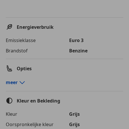
Energieverbruik
Emissieklasse
Euro 3
Brandstof
Benzine
Opties
Comfort en gemak
meer
Airconditioning
Cruise control
Kleur en Bekleding
Elektrisch verstelbare buitenspiegels
Elektrische ramen
Kleur
Grijs
Getinte ramen
Oorspronkelijke kleur
Grijs
Lederen stuurwiel