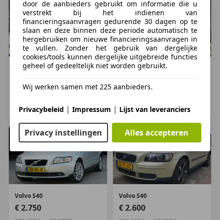
door de aanbieders gebruikt om informatie die u
verstrekt bij het indienen van
financieringsaanvragen gedurende 30 dagen op te
slaan en deze binnen deze periode automatisch te
hergebruiken om nieuwe financieringsaanvragen in
te vullen. Zonder het gebruik van dergelijke
cookies/tools kunnen dergelijke uitgebreide functies
geheel of gedeeltelijk niet worden gebruikt.
Volvo
S40
Volvo
S40
€ 1.899
€ 2.250
Wij werken samen met 225 aanbieders.
278.968 km, 01/2005
258.000 km, 07/2000
|
|
ROTTERDAM, NL
amersfoort, NL
Privacybeleid
Impressum
Lijst van leveranciers
Privacy instellingen
Alles accepteren
Volvo
S40
Volvo
S40
€ 2.750
€ 2.600