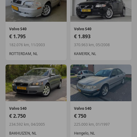
Volvo
S40
Volvo
S40
€ 1.795
€ 1.893
182.076 km, 11/2003
370.963 km, 05/2008
ROTTERDAM, NL
KAMERIK, NL
Volvo
S40
Volvo
S40
€ 2.750
€ 750
234.592 km, 04/2005
225.000 km, 01/1997
BAKHUIZEN, NL
Hengelo, NL