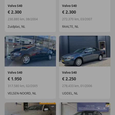
Volvo
S40
Volvo
S40
€ 2.300
€ 2.300
230.880 km, 08/2004
272.370 km, 03/2007
Zuidplas, NL
RAALTE, NL
Volvo
S40
Volvo
S40
€ 1.950
€ 2.250
317.580 km, 02/2005
278.433 km, 01/2006
VELSEN-NOORD, NL
UDDEL, NL