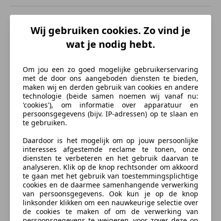
Lendensteun
Beschrijving
Entertainment en Media
Wij gebruiken cookies. Zo vind je
wat je nodig hebt.
Boordcomputer
Vanwege ons snel wisselende voorraad adviseren wij
u om vooraf telefonisch contact met ons op te nemen
Veiligheid en beveiliging
of het betreffende auto op voorraad is..aub.
Om jou een zo goed mogelijke gebruikerservaring
ABS
met de door ons aangeboden diensten te bieden,
maken wij en derden gebruik van cookies en andere
Airbag bestuurder
Meer informatie
technologie (beide samen noemen wij vanaf nu:
Airbag passagier
'cookies'), om informatie over apparatuur en
Centrale deurvergrendeling met afstandsbediening
persoonsgegevens (bijv. IP-adressen) op te slaan en
Gemiddeld brandstofverbruik:
6,9 l/100km
(1 op
te gebruiken.
Centrale vergrendeling
14,5)
Startonderbreker
Brandstofverbruik in de stad:
9,1 l/100km
(1 op 11,0)
Daardoor is het mogelijk om op jouw persoonlijke
Stuurbekrachtiging
interesses afgestemde reclame te tonen, onze
Brandstofverbruik op de snelweg:
5,7 l/100km
(1 op
diensten te verbeteren en het gebruik daarvan te
Zij-airbags
17,5)
meer
analyseren. Klik op de knop rechtsonder om akkoord
Energielabel:
B
te gaan met het gebruik van toestemmingsplichtige
Extra
cookies en de daarmee samenhangende verwerking
BTW/marge:
BTW niet verrekenbaar voor
van persoonsgegevens. Ook kun je op de knop
Verzekering
Lichtmetalen velgen (15")
ondernemers (margeregeling)
linksonder klikken om een nauwkeurige selectie over
Trekhaak
de cookies te maken of om de verwerking van
persoonsgegevens te weigeren, voor zover deze op