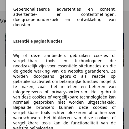
APK
Gepersonaliseerde advertenties en content,
Elektrische ramen achter
advertentie- en contentmetingen,
nationale autopas
doelgroepenonderzoek en ontwikkeling van
Vergelijkbare voertuigen
toerenteller
diensten
Essentiële paginafuncties
Wij of deze aanbieders gebruiken cookies of
vergelijkbare tools en technologieën die
noodzakelijk zijn voor essentiële sitefuncties en die
de goede werking van de website garanderen. Ze
Volvo
S40
Volvo
S40
worden doorgaans gebruikt als reactie op
€ 1.440
€ 1.650
gebruikersactiviteit om belangrijke functies mogelijk
te maken, zoals het instellen en beheren van
196.613 km, 06/2002
227.000 km, 02/2004
inloggegevens of privacyvoorkeuren. Het gebruik
ROTTERDAM, NL
VALKENSWAARD, NL
van deze cookies of vergelijkbare technologieën kan
normaal gesproken niet worden uitgeschakeld.
Bepaalde browsers kunnen deze cookies of
vergelijkbare tools echter blokkeren of u hierover
waarschuwen. Het blokkeren van deze cookies of
vergelijkbare tools kan de functionaliteit van de
website beïnvloeden.