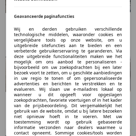
Geavanceerde paginafuncties
Volvo
S40
Volvo
S40
€ 2.650
€ 1.799
Wij en derden gebruiken verschillende
technologische middelen, waaronder cookies en
175.149 km, 08/2001
205.576 km, 05/2005
vergelijkbare tools op onze website, om u
CULEMBORG, NL
DEN BOSCH, NL
uitgebreide sitefuncties aan te bieden en een
verbeterde gebruikerservaring te garanderen. Via
deze uitgebreide functionaliteiten maken we het
mogelijk om ons aanbod te personaliseren -
bijvoorbeeld om uw zoekopdrachten bij een later
bezoek voort te zetten, om u geschikte aanbiedingen
in uw regio te tonen of om gepersonaliseerde
advertenties en berichten te verstrekken en te
evalueren. Wij slaan uw e-mailadres lokaal op
wanneer u dit opgeeft voor opgeslagen
Volvo
S40
Volvo
S40
zoekopdrachten, favoriete voertuigen of in het kader
van de prijsbeoordeling. Dit vergemakkelijkt het
€ 1.950
€ 2.450
gebruik van de website, omdat u bij latere bezoeken
254.339 km, 01/2005
256.415 km, 04/2005
niet opnieuw hoeft in te voeren. Met uw
toestemming wordt op gebruik gebaseerde
OUD BEIJERLAND, NL
VLAARDINGEN, NL
informatie verzonden naar dealers waarmee u
contact opneemt. Sommige cookies/tools worden