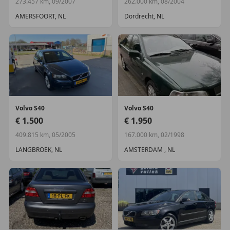
273.457 km, 09/2007
262.000 km, 08/2004
AMERSFOORT, NL
Dordrecht, NL
Volvo
S40
Volvo
S40
€ 1.500
€ 1.950
409.815 km, 05/2005
167.000 km, 02/1998
LANGBROEK, NL
AMSTERDAM , NL