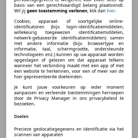
Aanvullende opties en accessoires
Autoverzekering van de
basis van een gerechtvaardigd belang plaatsvindt.
Wil jij
geen toestemming verlenen
, klik dan
hier
.
INDEPENDER
Comfort & Interieur
Bereken je premie
Cookies, apparaat- of soortgelijke online-
Achterbank in delen neerklapbaar
identificatoren (bijv. login-identificatiemiddelen,
Bestuurdersstoel in hoogte verstelbaar
willekeurig toegewezen identificatiemiddelen,
Kenteken
Hoofdsteunen voor
netwerk-gebaseerde identificatiemiddelen) samen
met andere informatie (bijv. browsertype en
Lendesteunen (verstelbaar)
informatie, taal, schermgrootte, ondersteunde
Passagiersstoel in hoogte verstelbaar
technologieën enz.) kunnen op uw apparaat worden
Verstelbare stuurkolom
opgeslagen of gelezen om dat apparaat telkens
Bereken nu
wanneer het verbinding maakt met een app of met
een website te herkennen, voor een of meer van de
Exterieur
hier gepresenteerde doeleinden.
Buitenspiegels in carrosseriekleur
Je kunt jouw voorkeuren op ieder moment
Buitenspiegels verwarmbaar
aanpassen en verleende toestemmingen herroepen
Bumpers in carrosseriekleur
door de Privacy Manager in ons privacybeleid te
Something went wrong
bezoeken.
Veiligheid
We're sorry, but something unexpected happened.
Doelen
Side Impact Protection System
Please try again or refresh the page.
Precieze geolocatiegegevens en identificatie via het
Overig
scannen van apparaten
Try Again