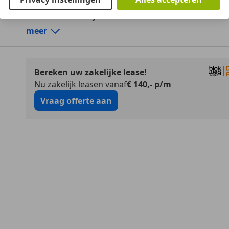
Motorrijtuigenbelasting:
€ 501 - € 531
per kwartaal
Mistlampe
Kenteken:
15-RH-JN
Traction co
Zij-airbags
meer
Aanvullende opties en accessoires
Extra
Binnenspi
Entertainment & Media
Bereken uw zakelijke lease!
CD-Wisselaar
Nu zakelijk leasen vanaf
€ 140,- p/m
Vraag offerte aan
Extra
Airbag hoofd achter
Airbag hoofd voor
Airbag opzij achter
Koplampen sproeier
Interieur & Comfort
Hoofdsteunen achter