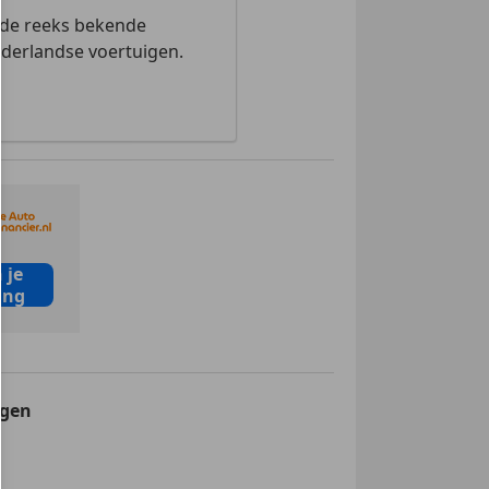
 de reeks bekende
ederlandse voertuigen.
 je
ing
agen