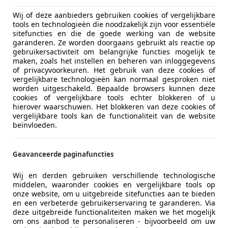
Wij of deze aanbieders gebruiken cookies of vergelijkbare
tools en technologieën die noodzakelijk zijn voor essentiële
sitefuncties en die de goede werking van de website
garanderen. Ze worden doorgaans gebruikt als reactie op
gebruikersactiviteit om belangrijke functies mogelijk te
maken, zoals het instellen en beheren van inloggegevens
of privacyvoorkeuren. Het gebruik van deze cookies of
vergelijkbare technologieën kan normaal gesproken niet
worden uitgeschakeld. Bepaalde browsers kunnen deze
cookies of vergelijkbare tools echter blokkeren of u
hierover waarschuwen. Het blokkeren van deze cookies of
vergelijkbare tools kan de functionaliteit van de website
beïnvloeden.
Geavanceerde paginafuncties
Emissieklasse
Euro 4
Wij en derden gebruiken verschillende technologische
middelen, waaronder cookies en vergelijkbare tools op
Brandstof
LPG
onze website, om u uitgebreide sitefuncties aan te bieden
en een verbeterde gebruikerservaring te garanderen. Via
CO2-emissie
266 g/km 
deze uitgebreide functionaliteiten maken we het mogelijk
om ons aanbod te personaliseren - bijvoorbeeld om uw