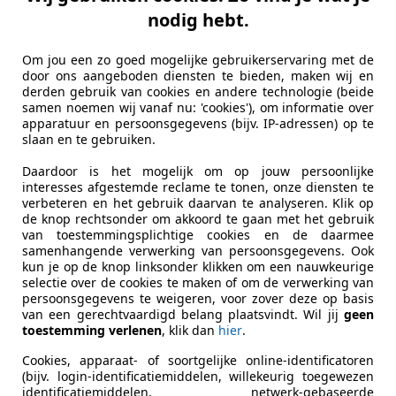
nodig hebt.
Het NAP-logo staat voor een logisch opbouw van
kilometerstanden. De RDW checkt dit voor alle N
Om jou een zo goed mogelijke gebruikerservaring met de
door ons aangeboden diensten te bieden, maken wij en
Meer informatie
derden gebruik van cookies en andere technologie (beide
samen noemen wij vanaf nu: 'cookies'), om informatie over
apparatuur en persoonsgegevens (bijv. IP-adressen) op te
slaan en te gebruiken.
Daardoor is het mogelijk om op jouw persoonlijke
Bereken je autolening
interesses afgestemde reclame te tonen, onze diensten te
Hoeveel wil je lenen?
verbeteren en het gebruik daarvan te analyseren. Klik op
de knop rechtsonder om akkoord te gaan met het gebruik
Bereken
van toestemmingsplichtige cookies en de daarmee
autolen
samenhangende verwerking van persoonsgegevens. Ook
kun je op de knop linksonder klikken om een nauwkeurige
selectie over de cookies te maken of om de verwerking van
persoonsgegevens te weigeren, voor zover deze op basis
van een gerechtvaardigd belang plaatsvindt. Wil jij
geen
toestemming verlenen
, klik dan
hier
.
Carrosserietype
Stationw
Cookies, apparaat- of soortgelijke online-identificatoren
Voertuigtype
Gebruikt
(bijv. login-identificatiemiddelen, willekeurig toegewezen
identificatiemiddelen, netwerk-gebaseerde
Stoelen
5