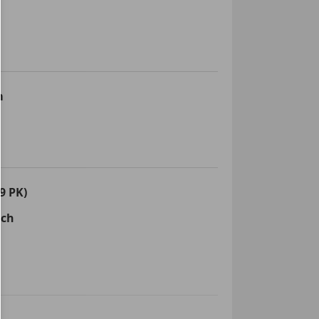
m
9 PK)
sch