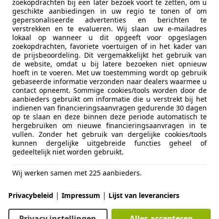
zoekopdrachten bij een later bezoek voort te zetten, om u
geschikte aanbiedingen in uw regio te tonen of om
Comfort en gemak
Achterbank
meer
gepersonaliseerde advertenties en berichten te
Airconditi
verstrekken en te evalueren. Wij slaan uw e-mailadres
Automatisc
lokaal op wanneer u dit opgeeft voor opgeslagen
Kleur
Zwart
zoekopdrachten, favoriete voertuigen of in het kader van
Cruise con
de prijsbeoordeling. Dit vergemakkelijkt het gebruik van
Lederen be
Oorspronkelijke kleur
Zwart meta
de website, omdat u bij latere bezoeken niet opnieuw
Lendenste
hoeft in te voeren. Met uw toestemming wordt op gebruik
Soort lak
Metallic
gebaseerde informatie verzonden naar dealers waarmee u
Lichtsenso
contact opneemt. Sommige cookies/tools worden door de
Regensens
Materiaal
Leder
aanbieders gebruikt om informatie die u verstrekt bij het
Stoelverw
indienen van financieringsaanvragen gedurende 30 dagen
op te slaan en deze binnen deze periode automatisch te
Entertainment en Media
Boordcom
hergebruiken om nieuwe financieringsaanvragen in te
Let op motor probleem ! Bouwt druk op in koelsyst
vullen. Zonder het gebruik van dergelijke cookies/tools
Veiligheid en beveiliging
ABS
kunnen dergelijke uitgebreide functies geheel of
gedeeltelijk niet worden gebruikt.
Meer informatie
Achter air
Adaptieve 
Wij werken samen met 225 aanbieders.
Brandstofsoort:
LPG G3
Airbag bes
Max. trekgewicht:
1.800 kg
(ongeremd 750 kg)
Airbag pas
|
|
Privacybeleid
Impressum
Lijst van leveranciers
Topsnelheid:
250 km/u
Electronic 
BTW/marge:
BTW niet verrekenbaar voor onderne
Hoofd air
Privacy instellingen
Alles accepteren