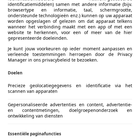
identificatiemiddelen) samen met andere informatie (bijv.
browsertype en informatie, taal, schermgrootte,
Deuren
4
ondersteunde technologieën enz.) kunnen op uw apparaat
worden opgeslagen of gelezen om dat apparaat telkens
Advertentienr.
1
wanneer het verbinding maakt met een app of met een
website te herkennen, voor een of meer van de hier
gepresenteerde doeleinden.
Kilometerstand
216.471 k
Je kunt jouw voorkeuren op ieder moment aanpassen en
Bouwjaar
03/2005
verleende toestemmingen herroepen door de Privacy
Manager in ons privacybeleid te bezoeken.
Volledige onderhoudshistorie
Ja
Doelen
Vermogen kW (PK)
220 kW (29
Precieze geolocatiegegevens en identificatie via het
scannen van apparaten
Transmissie
Automati
Gepersonaliseerde advertenties en content, advertentie-
Cilinderinhoud
2.521 cm³
en contentmetingen, doelgroepenonderzoek en
ontwikkeling van diensten
Cilinders
5
Essentiële paginafuncties