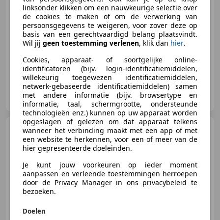
€ 1.995
linksonder klikken om een nauwkeurige selectie over
de cookies te maken of om de verwerking van
persoonsgegevens te weigeren, voor zover deze op
basis van een gerechtvaardigd belang plaatsvindt.
Wil jij
geen toestemming verlenen
, klik dan
hier
.
06/2008
195.244 km
Benzine
77 kW (105 PK)
Cookies, apparaat- of soortgelijke online-
identificatoren (bijv. login-identificatiemiddelen,
willekeurig toegewezen identificatiemiddelen,
netwerk-gebaseerde identificatiemiddelen) samen
Ed-Kar Import en Export
met andere informatie (bijv. browsertype en
NL-3076 JA ROTTERDAM
informatie, taal, schermgrootte, ondersteunde
technologieën enz.) kunnen op uw apparaat worden
opgeslagen of gelezen om dat apparaat telkens
Ford Fiesta
1.25
wanneer het verbinding maakt met een app of met
een website te herkennen, voor een of meer van de
hier gepresenteerde doeleinden.
Je kunt jouw voorkeuren op ieder moment
aanpassen en verleende toestemmingen herroepen
door de Privacy Manager in ons privacybeleid te
€ 5.500
bezoeken.
Doelen