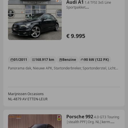
Audi A1
1.4 TFSI 3xS Line
Sportpakket
|Pano|Navi|PDC|Stoel
€ 9.995
01/2011
168.917 km
Benzine
90 kW (122 PK)
Panorama dak, Nieuwe APK, Startonderbreker, Sportonderstel, Lichtmetalen velgen, Parkeerhulp achter, Stoelverwarming, Xenon verlichting
Marijnissen Occasions
NL-4879 AV ETTEN-LEUR
Porsche 992
4.0 GT3 Touring
|stealth PPF|Org. NL|kerm.
coating