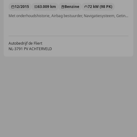
12/2015
63.009 km
Benzine
72 kW (98 PK)
Met onderhoudshistorie, Airbag bestuurder, Navigatiesysteem, Getinte ramen, Parkeerhulp met camera, Regensensor, Cruise control, Radio
Autobedrijf de Fliert
NL-3791 PV ACHTERVELD