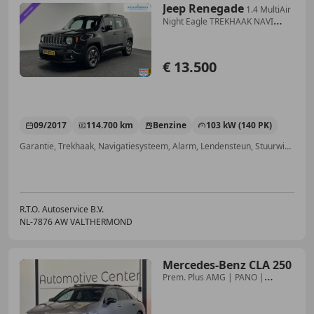
Jeep Renegade
1.4 MultiAir
Night Eagle TREKHAAK NAVI
CRIOSE LM.
€ 13.500
09/2017
114.700 km
Benzine
103 kW (140 PK)
Garantie, Trekhaak, Navigatiesysteem, Alarm, Lendensteun, Stuurwielverwarming, Dakrails, Parkeerhulp achter
R.T.O. Autoservice B.V.
NL-7876 AW VALTHERMOND
Mercedes-Benz CLA 250
Prem. Plus AMG | PANO |
MEMORY | 19 INCH | ADAPTIV