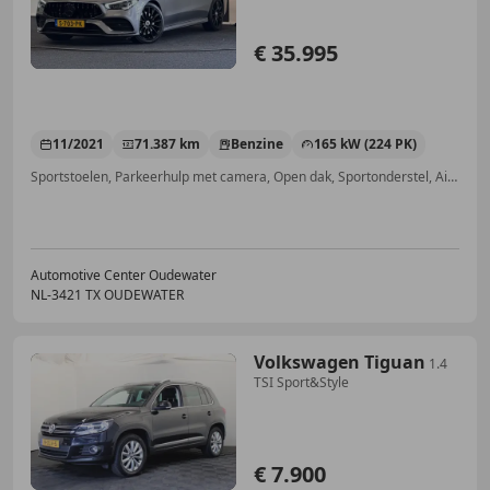
€ 35.995
11/2021
71.387 km
Benzine
165 kW (224 PK)
Sportstoelen, Parkeerhulp met camera, Open dak, Sportonderstel, Airbag bestuurder, Getinte ramen, Panorama dak, Elektrische stoelverstelling
Automotive Center Oudewater
NL-3421 TX OUDEWATER
Volkswagen Tiguan
1.4
TSI Sport&Style
€ 7.900