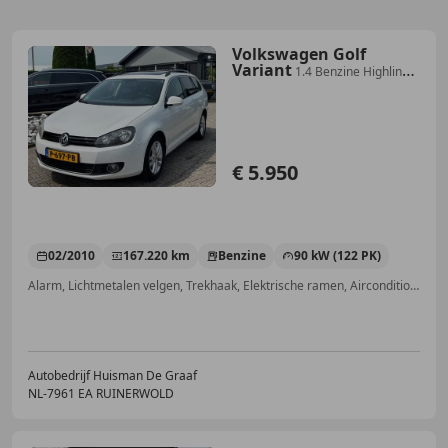
Volkswagen Golf
Variant
1.4 Benzine Highline
Automaat Trekhaak 2010 Wit
€ 5.950
02/2010
167.220 km
Benzine
90 kW (122 PK)
Alarm, Lichtmetalen velgen, Trekhaak, Elektrische ramen, Airconditioning, Airbag bestuurder, Sportstoelen, Schakelflippers
Autobedrijf Huisman De Graaf
NL-7961 EA RUINERWOLD