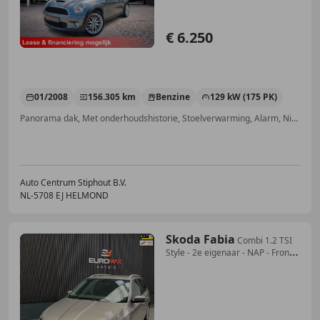
€ 6.250
01/2008
156.305 km
Benzine
129 kW (175 PK)
Panorama dak, Met onderhoudshistorie, Stoelverwarming, Alarm, Nieuwe APK, Sportstoelen, Bi-Xenon koplampen, Traction control
Auto Centrum Stiphout B.V.
NL-5708 EJ HELMOND
Skoda Fabia
Combi 1.2 TSI
Style - 2e eigenaar - NAP - Front
as