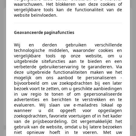
waarschuwen. Het blokkeren van deze cookies of
vergelijkbare tools kan de functionaliteit van de
Audi A1
website beïnvloeden.
Sportback 1.0 TFSI
Sport Pro Line S | S-Line | Sto
Geavanceerde paginafuncties
Wij en derden gebruiken verschillende
€ 11.945
technologische middelen, waaronder cookies en
vergelijkbare tools op onze website, om u
uitgebreide sitefuncties aan te bieden en een
verbeterde gebruikerservaring te garanderen. Via
deze uitgebreide functionaliteiten maken we het
09/2017
114.153 km
Benzine
70 kW (95 PK)
mogelijk om ons aanbod te personaliseren -
bijvoorbeeld om uw zoekopdrachten bij een later
Sportonderstel, Sportstoelen, Stoelverwarming, Parkeerhulp achter, Lichtmetalen velgen, LED verlichting, Regensensor, Lendensteun
bezoek voort te zetten, om u geschikte aanbiedingen
in uw regio te tonen of om gepersonaliseerde
advertenties en berichten te verstrekken en te
evalueren. Wij slaan uw e-mailadres lokaal op
wanneer u dit opgeeft voor opgeslagen
Autobedrijf van Herick B.V.
zoekopdrachten, favoriete voertuigen of in het kader
NL-3771 MT BARNEVELD
van de prijsbeoordeling. Dit vergemakkelijkt het
gebruik van de website, omdat u bij latere bezoeken
niet opnieuw hoeft in te voeren. Met uw