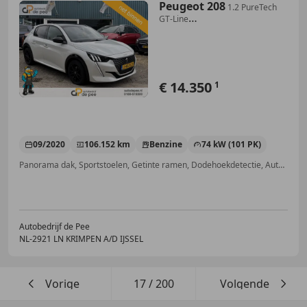
Peugeot 208
1.2 PureTech
GT-Line
GARANTIE/AUTOMAAT/NW.DISTRI/C
€ 14.350
1
09/2020
106.152 km
Benzine
74 kW (101 PK)
Panorama dak, Sportstoelen, Getinte ramen, Dodehoekdetectie, Automatische klimaatregeling, Grootlichtassistent, Lane Departure Warning Systeem, Parkeerhulp met camera
Autobedrijf de Pee
NL-2921 LN KRIMPEN A/D IJSSEL
Vorige
17
/
200
Volgende