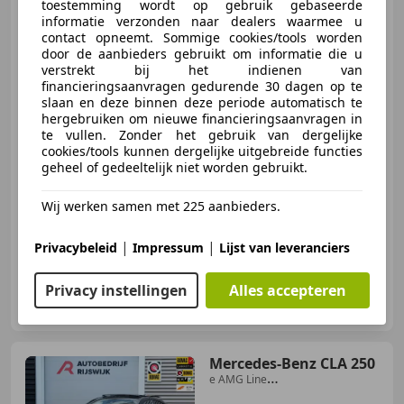
Peugeot 308
SW 1.2
toestemming wordt op gebruik gebaseerde
PureTech GT panoramadak |
informatie verzonden naar dealers waarmee u
19400 km |
contact opneemt. Sommige cookies/tools worden
door de aanbieders gebruikt om informatie die u
verstrekt bij het indienen van
financieringsaanvragen gedurende 30 dagen op te
slaan en deze binnen deze periode automatisch te
€ 22.950
hergebruiken om nieuwe financieringsaanvragen in
te vullen. Zonder het gebruik van dergelijke
cookies/tools kunnen dergelijke uitgebreide functies
geheel of gedeeltelijk niet worden gebruikt.
07/2023
19.400 km
Benzine
96 kW (131 PK)
Wij werken samen met 225 aanbieders.
Open dak, Elektrische achterklep, Parkeerhulp voor, Dodehoekdetectie, Hoofd airbag, Elektrische stoelverstelling, Adaptieve Cruise Control, Massagestoelen
|
|
Privacybeleid
Impressum
Lijst van leveranciers
Privacy instellingen
Alles accepteren
Tooniek Automotive
NL-3632 AM LOENEN AAN DE VECHT
Mercedes-Benz CLA 250
e AMG Line
Pano/Burmester/Camera