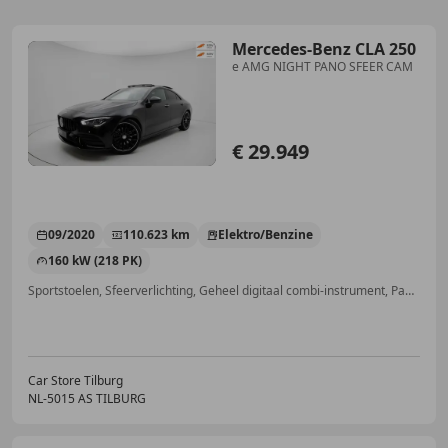
Mercedes-Benz CLA 250
e AMG NIGHT PANO SFEER CAM
€ 29.949
09/2020
110.623 km
Elektro/Benzine
160 kW (218 PK)
Sportstoelen, Sfeerverlichting, Geheel digitaal combi-instrument, Panorama dak, Getinte ramen, Open dak, Parkeerhulp met camera, Airbag bestuurder
Car Store Tilburg
NL-5015 AS TILBURG