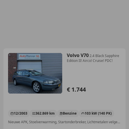
Volvo V70
2.4 Black Sapphire
Edition II! Airco! Cruise! PDC!
€ 1.744
12/2003
362.869 km
Benzine
103 kW (140 PK)
Nieuwe APK, Stoelverwarming, Startonderbreker, Lichtmetalen velgen, Met onderhoudshistorie, Bi-Xenon koplampen, Getinte ramen, Elektrische ramen