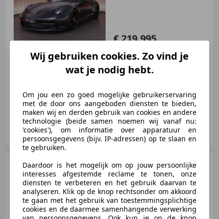
€ 219.995
Wij gebruiken cookies. Zo vind je
wat je nodig hebt.
03/2022
26.401 km
Benzine
375 kW (510 PK)
Om jou een zo goed mogelijke gebruikerservaring
met de door ons aangeboden diensten te bieden,
maken wij en derden gebruik van cookies en andere
technologie (beide samen noemen wij vanaf nu:
House of Cars
'cookies'), om informatie over apparatuur en
NL-5626 DK EINDHOVEN
persoonsgegevens (bijv. IP-adressen) op te slaan en
te gebruiken.
Opel Meriva
Daardoor is het mogelijk om op jouw persoonlijke
1.6-16V
Temptation HOOGINSTAP AIRCO
interesses afgestemde reclame te tonen, onze
NAP
diensten te verbeteren en het gebruik daarvan te
analyseren. Klik op de knop rechtsonder om akkoord
te gaan met het gebruik van toestemmingsplichtige
cookies en de daarmee samenhangende verwerking
van persoonsgegevens. Ook kun je op de knop