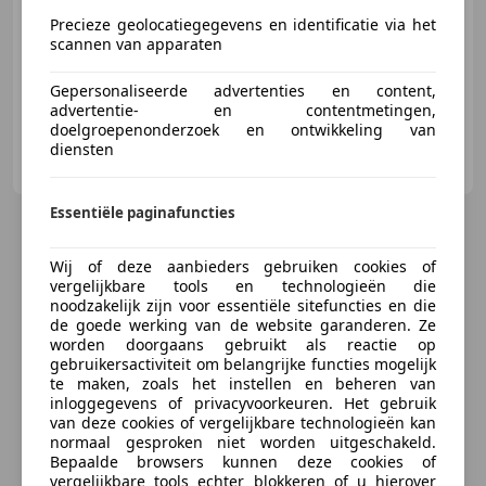
12/2014
128.846 km
Benzine
44 kW (60 PK)
Precieze geolocatiegegevens en identificatie via het
scannen van apparaten
Alarm, Airbag bestuurder, Elektrisch verstelbare buitenspiegels, Elektrische ramen, Hill-Hold Control, Zij-airbags, Startonderbreker, Centrale vergrendeling
Gepersonaliseerde advertenties en content,
advertentie- en contentmetingen,
doelgroepenonderzoek en ontwikkeling van
Vos Autotrading
diensten
NL-7471 GG GOOR
Essentiële paginafuncties
Wij of deze aanbieders gebruiken cookies of
vergelijkbare tools en technologieën die
noodzakelijk zijn voor essentiële sitefuncties en die
de goede werking van de website garanderen. Ze
worden doorgaans gebruikt als reactie op
gebruikersactiviteit om belangrijke functies mogelijk
te maken, zoals het instellen en beheren van
inloggegevens of privacyvoorkeuren. Het gebruik
van deze cookies of vergelijkbare technologieën kan
normaal gesproken niet worden uitgeschakeld.
Bepaalde browsers kunnen deze cookies of
vergelijkbare tools echter blokkeren of u hierover