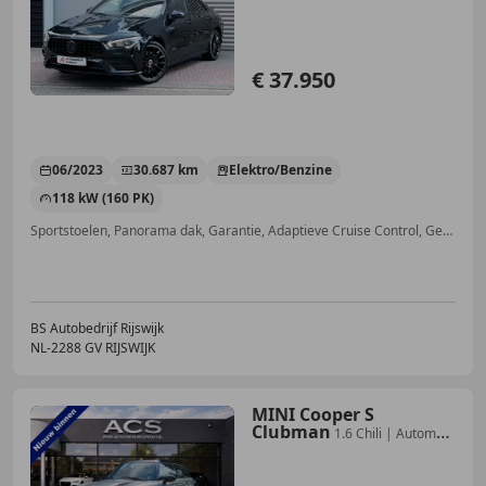
€ 37.950
06/2023
30.687 km
Elektro/Benzine
118 kW (160 PK)
Sportstoelen, Panorama dak, Garantie, Adaptieve Cruise Control, Getinte ramen, Airbag bestuurder, Elektrische achterklep, Inductieladen voor smartphones
BS Autobedrijf Rijswijk
NL-2288 GV RIJSWIJK
MINI Cooper S
Clubman
1.6 Chili | Automaat
| Top onderhouden | Zeer nett