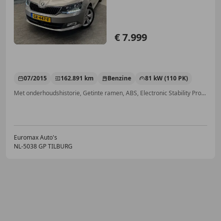
€ 7.999
07/2015
162.891 km
Benzine
81 kW (110 PK)
Met onderhoudshistorie, Getinte ramen, ABS, Electronic Stability Program, Cruise control, LED dagrijverlichting, LED verlichting, Lederen stuurwiel
Euromax Auto's
NL-5038 GP TILBURG