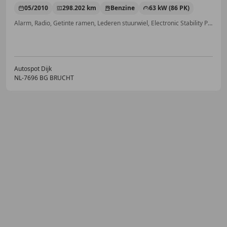
05/2010
298.202 km
Benzine
63 kW (86 PK)
Alarm, Radio, Getinte ramen, Lederen stuurwiel, Electronic Stability Program, Automatische klimaatregeling, Bluetooth, Navigatiesysteem
Autospot Dijk
NL-7696 BG BRUCHT