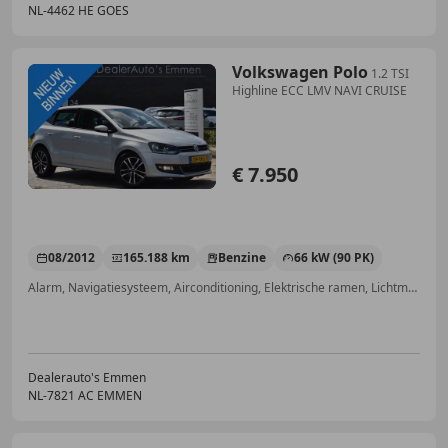
NL-4462 HE GOES
Volkswagen Polo
1.2 TSI
Highline ECC LMV NAVI CRUISE
€ 7.950
08/2012
165.188 km
Benzine
66 kW (90 PK)
Alarm, Navigatiesysteem, Airconditioning, Elektrische ramen, Lichtmetalen velgen, Getinte ramen, Automatische klimaatregeling, Sportstoelen
Dealerauto's Emmen
NL-7821 AC EMMEN