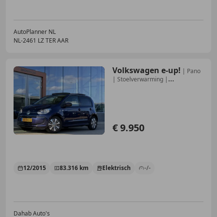
AutoPlanner NL
NL-2461 LZ TER AAR
Volkswagen e-up!
| Pano
| Stoelverwarming |
Voorruitverwarming | Cr
€ 9.950
12/2015
83.316 km
Elektrisch
-/-
Dahab Auto's