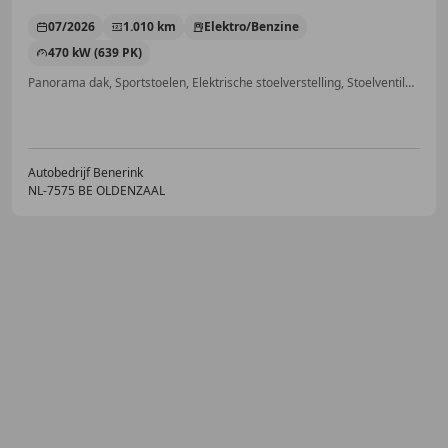
07/2026
1.010 km
Elektro/Benzine
470 kW (639 PK)
Panorama dak, Sportstoelen, Elektrische stoelverstelling, Stoelventilatie, Sound system, Keyless Entry, Head-up display, Verwarming zetels achter
Autobedrijf Benerink
NL-7575 BE OLDENZAAL