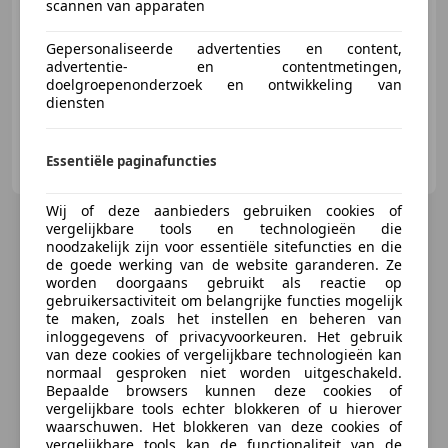
scannen van apparaten
10/2013
144.727 km
Benzine
66 kW (90 PK)
Gepersonaliseerde advertenties en content,
Alarm, Traction control, Lichtmetalen velgen, Startonderbreker, Trekhaak, Automatische klimaatregeling, Navigatiesysteem, LED dagrijverlichting
advertentie- en contentmetingen,
doelgroepenonderzoek en ontwikkeling van
diensten
Garage Fredriks
Essentiële paginafuncties
NL-7007 CD DOETINCHEM
Wij of deze aanbieders gebruiken cookies of
vergelijkbare tools en technologieën die
noodzakelijk zijn voor essentiële sitefuncties en die
de goede werking van de website garanderen. Ze
worden doorgaans gebruikt als reactie op
gebruikersactiviteit om belangrijke functies mogelijk
te maken, zoals het instellen en beheren van
inloggegevens of privacyvoorkeuren. Het gebruik
van deze cookies of vergelijkbare technologieën kan
normaal gesproken niet worden uitgeschakeld.
Bepaalde browsers kunnen deze cookies of
vergelijkbare tools echter blokkeren of u hierover
waarschuwen. Het blokkeren van deze cookies of
vergelijkbare tools kan de functionaliteit van de