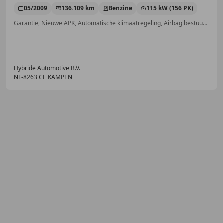
05/2009
136.109 km
Benzine
115 kW (156 PK)
Garantie, Nieuwe APK, Automatische klimaatregeling, Airbag bestuurder, Alarm, Elektrische stoelverstelling, Parkeerhulp voor, Lichtmetalen velgen
Hybride Automotive B.V.
NL-8263 CE KAMPEN