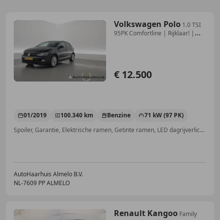
Volkswagen Polo
1.0 TSI
95PK Comfortline | Rijklaar! |
Orig. NL |
€ 12.500
01/2019
100.340 km
Benzine
71 kW (97 PK)
Spoiler, Garantie, Elektrische ramen, Getinte ramen, LED dagrijverlichting, Alarm, LED verlichting, Apple CarPlay
AutoHaarhuis Almelo B.V.
NL-7609 PP ALMELO
Renault Kangoo
Family