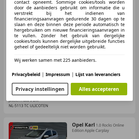
Mitsubishi Space Star
contact opneemt. Sommige cookies/tools worden
1.0 INTENSE
door de aanbieders gebruikt om informatie die u
verstrekt bij het indienen van
financieringsaanvragen gedurende 30 dagen op te
slaan en deze binnen deze periode automatisch te
hergebruiken om nieuwe financieringsaanvragen in
te vullen. Zonder het gebruik van dergelijke
€ 5.950
cookies/tools kunnen dergelijke uitgebreide functies
geheel of gedeeltelijk niet worden gebruikt.
Wij werken samen met 225 aanbieders.
10/2017
129.630 km
Benzine
52 kW (71 PK)
Garantie, Airconditioning, Nieuwe APK, Isofix, Android Auto, Startonderbreker, Niet-rokers auto, Apple CarPlay
|
|
Privacybeleid
Impressum
Lijst van leveranciers
Privacy instellingen
Alles accepteren
Joosen Auto's B.V.
NL-5113 TC ULICOTEN
Opel Karl
1.0 Rocks Online
Edition Apple Carplay