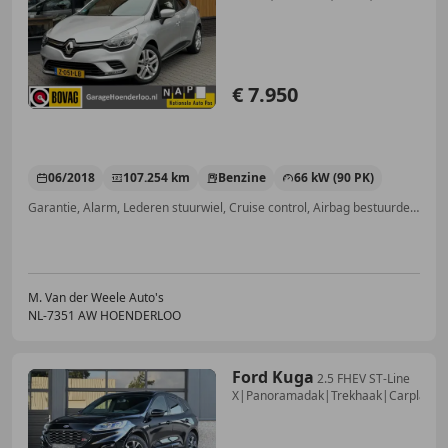
€ 7.950
06/2018
107.254 km
Benzine
66 kW (90 PK)
Garantie, Alarm, Lederen stuurwiel, Cruise control, Airbag bestuurder, Elektrische ramen, Spoiler, Getinte ramen
M. Van der Weele Auto's
NL-7351 AW HOENDERLOO
Ford Kuga
2.5 FHEV ST-Line
X|Panoramadak|Trekhaak|Carplay