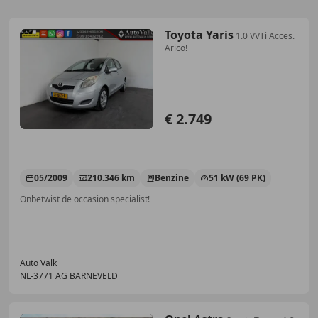
Toyota Yaris
1.0 VVTi Acces.
Arico!
€ 2.749
05/2009
210.346 km
Benzine
51 kW (69 PK)
Onbetwist de occasion specialist!
Auto Valk
NL-3771 AG BARNEVELD