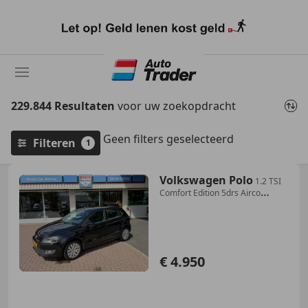
Ga
naar
hoofdinhoud
229.844 Resultaten
voor uw zoekopdracht
Geen filters geselecteerd
Filteren
1
Volkswagen Polo
1.2 TSI
Comfort Edition 5drs Airco
#RIJKLAAR
€ 4.950