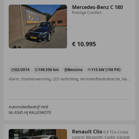
Mercedes-Benz C 180
Prestige Comfort
€ 10.995
02/2014
198.556 km
Benzine
115 kW (156 PK)
Alarm, Stoelverwarming, LED verlichting, Vermoeidheidsdetectie, Navigatiesysteem, Airbag bestuurder, Grootlichtassistent, Parkeerhulp automatisch
Automobielbedrijf Veld
NL-8345 HJ KALLENKOTE
Renault Clio
0.9 TCe Cruise
control, Bleutooth, Carkit, Garanti