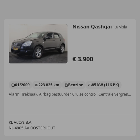
Nissan Qashqai
1.6 Visia
€ 3.900
01/2009
223.825 km
Benzine
85 kW (116 PK)
Alarm, Trekhaak, Airbag bestuurder, Cruise control, Centrale vergrendeling, Startonderbreker
KL Auto's B.V.
NL-4905 AA OOSTERHOUT