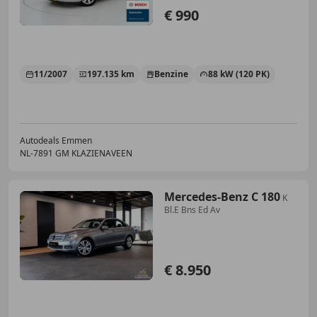
€ 990
11/2007
197.135 km
Benzine
88 kW (120 PK)
Autodeals Emmen
NL-7891 GM KLAZIENAVEEN
Mercedes-Benz C 180
K
Bl.E Bns Ed Av
€ 8.950