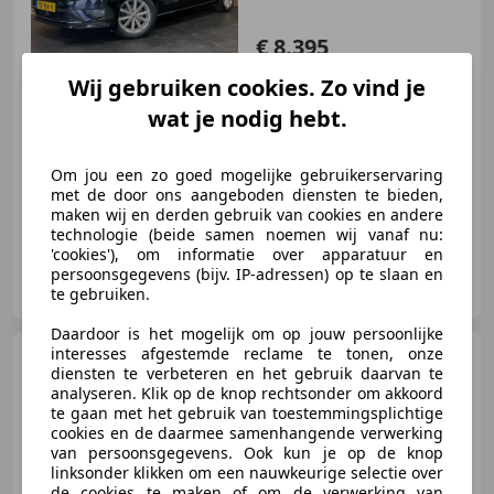
€ 8.395
Wij gebruiken cookies. Zo vind je
wat je nodig hebt.
12/2015
139.998 km
Benzine
92 kW (125 PK)
Stoelverwarming, Getinte ramen, Parkeerhulp achter, Lane Departure Warning Systeem, Navigatiesysteem, Nieuwe APK, Alarm, Parkeerhulp voor
Om jou een zo goed mogelijke gebruikerservaring
met de door ons aangeboden diensten te bieden,
maken wij en derden gebruik van cookies en andere
technologie (beide samen noemen wij vanaf nu:
'cookies'), om informatie over apparatuur en
DK Garagebedrijf
persoonsgegevens (bijv. IP-adressen) op te slaan en
NL-5741 TV BEEK EN DONK
te gebruiken.
Daardoor is het mogelijk om op jouw persoonlijke
interesses afgestemde reclame te tonen, onze
Hyundai i20
1.4i Automaat,
diensten te verbeteren en het gebruik daarvan te
Carkit, Cruise control. Garantie
analyseren. Klik op de knop rechtsonder om akkoord
te gaan met het gebruik van toestemmingsplichtige
cookies en de daarmee samenhangende verwerking
van persoonsgegevens. Ook kun je op de knop
linksonder klikken om een nauwkeurige selectie over
€ 9.450
de cookies te maken of om de verwerking van