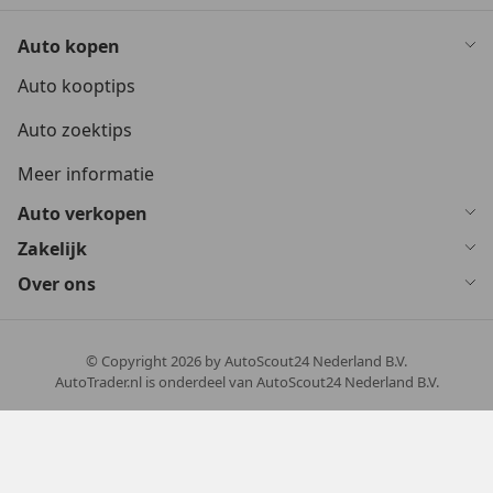
Auto kopen
Auto kooptips
Auto zoektips
Meer informatie
Auto verkopen
Zakelijk
Over ons
© Copyright
2026
by AutoScout24 Nederland B.V.
AutoTrader.nl is onderdeel van AutoScout24 Nederland B.V.