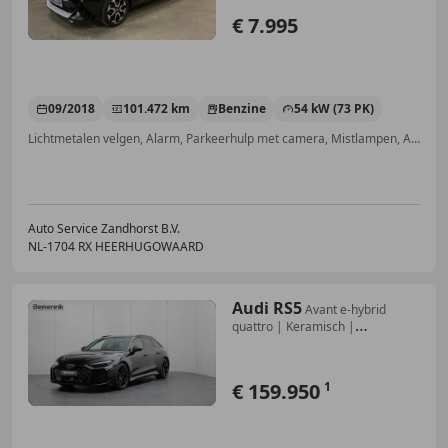
€ 7.995
09/2018
101.472 km
Benzine
54 kW (73 PK)
Lichtmetalen velgen, Alarm, Parkeerhulp met camera, Mistlampen, Apple CarPlay, Android Auto, Elektrisch verstelbare buitenspiegels, Elektrische ramen
Auto Service Zandhorst B.V.
NL-1704 RX HEERHUGOWAARD
Audi RS5
Avant e-hybrid
quattro | Keramisch |
Sportpakket |
€ 159.950
1