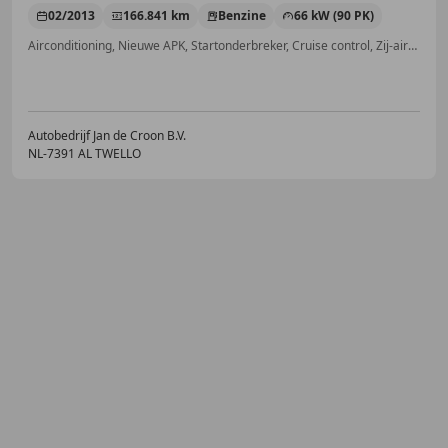
02/2013
166.841 km
Benzine
66 kW (90 PK)
Airconditioning, Nieuwe APK, Startonderbreker, Cruise control, Zij-airbags, Armsteun, Mistlampen, Isofix
Autobedrijf Jan de Croon B.V.
NL-7391 AL TWELLO