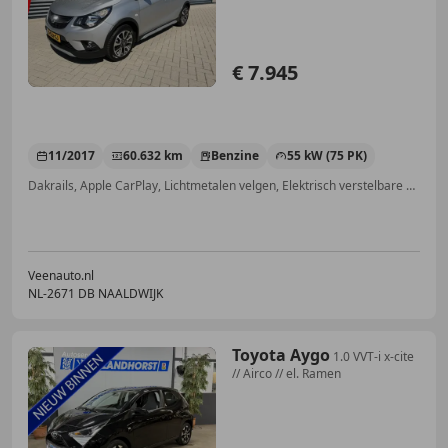
€ 7.945
11/2017
60.632 km
Benzine
55 kW (75 PK)
Dakrails, Apple CarPlay, Lichtmetalen velgen, Elektrisch verstelbare buitenspiegels, Mistlampen, Getinte ramen, Android Auto, Airconditioning
Veenauto.nl
NL-2671 DB NAALDWIJK
Toyota Aygo
1.0 VVT-i x-cite
// Airco // el. Ramen