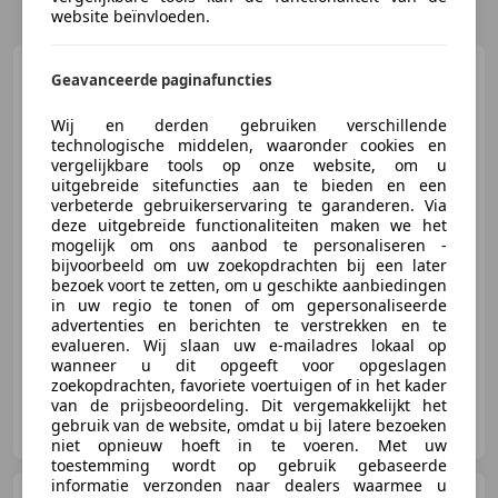
website beïnvloeden.
Citroen C3
1.2 PureTech You,
Geavanceerde paginafuncties
NL, stoelverw. PDC, LED, bluetoo
Wij en derden gebruiken verschillende
technologische middelen, waaronder cookies en
vergelijkbare tools op onze website, om u
€ 11.950
uitgebreide sitefuncties aan te bieden en een
verbeterde gebruikerservaring te garanderen. Via
deze uitgebreide functionaliteiten maken we het
mogelijk om ons aanbod te personaliseren -
bijvoorbeeld om uw zoekopdrachten bij een later
01/2022
15.303 km
Benzine
61 kW (83 PK)
bezoek voort te zetten, om u geschikte aanbiedingen
in uw regio te tonen of om gepersonaliseerde
Garantie, Alarm, Stoelverwarming, Dagrijverlichting, Parkeerhulp achter, Elektrisch verstelbare buitenspiegels, Lane Departure Warning Systeem, Digitale radio-ontvangst
advertenties en berichten te verstrekken en te
evalueren. Wij slaan uw e-mailadres lokaal op
wanneer u dit opgeeft voor opgeslagen
zoekopdrachten, favoriete voertuigen of in het kader
van de prijsbeoordeling. Dit vergemakkelijkt het
Van Heijningen Auto's B.V.
gebruik van de website, omdat u bij latere bezoeken
NL-5301 LW ZALTBOMMEL
niet opnieuw hoeft in te voeren. Met uw
toestemming wordt op gebruik gebaseerde
informatie verzonden naar dealers waarmee u