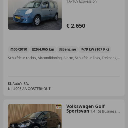
1.6-16V Expression
€ 2.650
05/2010
264.065 km
Benzine
79 kW (107 PK)
Schuifdeur rechts, Airconditioning, Alarm, Schuifdeur links, Trekhaak, Cruise control, Startonderbreker, Mistlampen
KL Auto's B.V.
NL-4905 AA OOSTERHOUT
Volkswagen Golf
Sportsvan
1.4 TSI Business
Edition
Connected|NAVI|BLUETOOTH+