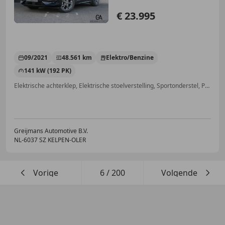
€ 23.995
09/2021
48.561 km
Elektro/Benzine
141 kW (192 PK)
Elektrische achterklep, Elektrische stoelverstelling, Sportonderstel, Panorama dak, Head-up display, Trekhaak, Alarm, 360° camera
Greijmans Automotive B.V.
NL-6037 SZ KELPEN-OLER
Vorige
6
/
200
Volgende