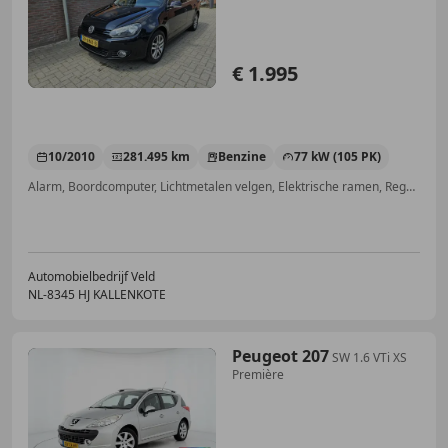
€ 1.995
10/2010
281.495 km
Benzine
77 kW (105 PK)
Alarm, Boordcomputer, Lichtmetalen velgen, Elektrische ramen, Regensensor, Traction control, Radio, Airbag passagier
Automobielbedrijf Veld
NL-8345 HJ KALLENKOTE
Peugeot 207
SW 1.6 VTi XS
Première