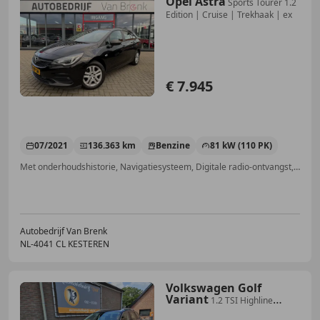
Opel Astra
Sports Tourer 1.2
Edition | Cruise | Trekhaak | ex
€ 7.945
07/2021
136.363 km
Benzine
81 kW (110 PK)
Met onderhoudshistorie, Navigatiesysteem, Digitale radio-ontvangst, Regensensor, Parkeerhulp achter, Bandenspanningscontrole, Airbag bestuurder, Multifunctioneel stuurwiel
Autobedrijf Van Brenk
NL-4041 CL KESTEREN
Volkswagen Golf
Variant
1.2 TSI Highline
BlueMotion