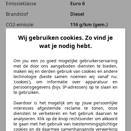
Emissieklasse
Euro 6
Brandstof
Diesel
CO2-emissie
116 g/km (gem.)
Wij gebruiken cookies. Zo vind je
Opties
wat je nodig hebt.
Comfort en gemak
meer
Om jou een zo goed mogelijke gebruikerservaring
met de door ons aangeboden diensten te bieden,
Airconditioning
maken wij en derden gebruik van cookies en andere
Armsteun
Kleur en Bekleding
technologie (beide samen noemen wij vanaf nu:
Automatische klimaatregeling
'cookies'), om informatie over apparatuur en
persoonsgegevens (bijv. IP-adressen) op te slaan en
Cruise control
Materiaal
Stof
te gebruiken.
Elektrisch verstelbare buitenspiegels
Elektrische ramen
Daardoor is het mogelijk om op jouw persoonlijke
Beschrijving
interesses afgestemde reclame te tonen, onze
Hill-Hold Control
diensten te verbeteren en het gebruik daarvan te
Navigatiesysteem
analyseren. Klik op de knop rechtsonder om akkoord
Voor een afspraak of informatie kunt u contact op
Schuifdeur rechts
te gaan met het gebruik van toestemmingsplichtige
met ons opnemen. 010-451 69 27
cookies en de daarmee samenhangende verwerking
Start/Stop-systeem