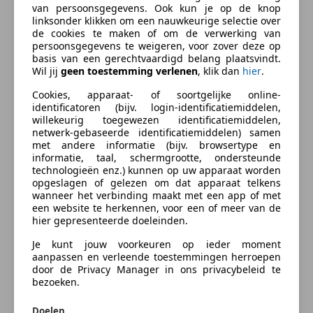
van persoonsgegevens. Ook kun je op de knop
linksonder klikken om een nauwkeurige selectie over
Entertainment en Media
Neem graag contact op voor deze mogelijkheid. 010
de cookies te maken of om de verwerking van
451 69 27
persoonsgegevens te weigeren, voor zover deze op
Boordcomputer
basis van een gerechtvaardigd belang plaatsvindt.
Wil jij
geen toestemming verlenen
, klik dan
hier
.
Veiligheid en beveiliging
VOOR EXTRA INFO BUITEN ONZE OPENINGSTIJDEN,
BEL TOT 21.00 UUR NAAR ONZE OCCASIONLIJN: 06-
Cookies, apparaat- of soortgelijke online-
ABS
identificatoren (bijv. login-identificatiemiddelen,
53143010.
Airbag bestuurder
willekeurig toegewezen identificatiemiddelen,
Centrale deurvergrendeling met afstandsbediening
netwerk-gebaseerde identificatiemiddelen) samen
meer
met andere informatie (bijv. browsertype en
Centrale vergrendeling
informatie, taal, schermgrootte, ondersteunde
overdag: 010-4516927
Electronic Stability Program
technologieën enz.) kunnen op uw apparaat worden
s'avonds: 06-53143010
Startonderbreker
opgeslagen of gelezen om dat apparaat telkens
Zakelijk leasen
wanneer het verbinding maakt met een app of met
Stuurbekrachtiging
een website te herkennen, voor een of meer van de
SPECTACULAIRE OCCASIONSHOW
hier gepresenteerde doeleinden.
MET SUPERSCHERPE PRIJZEN.
Bereken uw zakelijke lease!
Je kunt jouw voorkeuren op ieder moment
Nu zakelijk leasen vanaf
€ 156,- p/m
aanpassen en verleende toestemmingen herroepen
door de Privacy Manager in ons privacybeleid te
BETAAL DE HELFT NU, EN DE TWEEDE HELFT IN EEN
bezoeken.
Vraag offerte aan
JAAR !!!
Doelen