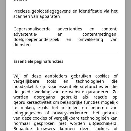
Vraag naar de voorwaarden .
Precieze geolocatiegegevens en identificatie via het
scannen van apparaten
Bedrijfswagenverzekering
Gepersonaliseerde advertenties en content,
Select Autocentrum bv is een Bovagbedrijf
advertentie- en contentmetingen,
doelgroepenonderzoek en ontwikkeling van
gespecialiseerd in jonge Dealeroccasions.
diensten
Bereken je premie
Al onze autos worden geleverd met een NATIONALE
AUTOPAS, afleveringsbeurt,garantie en een nieuwe
Kenteken
APK,
Essentiële paginafuncties
exclusief afleveringskosten. Tenzij anders
omschreven.
Wij of deze aanbieders gebruiken cookies of
vergelijkbare tools en technologieën die
Tevens bestaat de mogelijkheid de auto tegen een
Bereken nu
noodzakelijk zijn voor essentiële sitefuncties en die
zeer scherp maandtarief gespreid te betalen.
de goede werking van de website garanderen. Ze
Vraag ons gerust naar de voorwaarden en
worden doorgaans gebruikt als reactie op
gebruikersactiviteit om belangrijke functies mogelijk
mogelijkheden. Kom vrijblijvend kijken bij Select
te maken, zoals het instellen en beheren van
Autocentrum bv .
inloggegevens of privacyvoorkeuren. Het gebruik
De koffie staat klaar.
van deze cookies of vergelijkbare technologieën kan
Something went wrong
normaal gesproken niet worden uitgeschakeld.
Bepaalde browsers kunnen deze cookies of