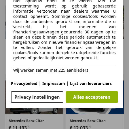
niet opnieuw hoeft in te voeren. Met uw
Algemene informatie
toestemming wordt op gebruik gebaseerde
Carrosserievorm:
Bestelauto
informatie verzonden naar dealers waarmee u
contact opneemt. Sommige cookies/tools worden
door de aanbieders gebruikt om informatie die u
Prestaties
verstrekt bij het indienen van
Acceleratie (0-100):
16,3 s
financieringsaanvragen gedurende 30 dagen op te
slaan en deze binnen deze periode automatisch te
Topsnelheid:
150 km/u
hergebruiken om nieuwe financieringsaanvragen in
Mercedes-Benz
Citan
Mercedes-Benz
Citan
te vullen. Zonder het gebruik van dergelijke
Maten en gewichten
1
1
cookies/tools kunnen dergelijke uitgebreide functies
€ 10.285
€ 9.500
geheel of gedeeltelijk niet worden gebruikt.
Laadvermogen:
635 kg
72.500 km, 04/2018
69.274 km, 06/2020
GVW:
1.950 kg
ZEEWOLDE, NL
UITHOORN, NL
Wij werken samen met 225 aanbieders.
Wielbasis:
270 cm
|
|
Privacybeleid
Impressum
Lijst van leveranciers
Onderhoud, historie en staat
Onderhoudsboekjes:
Aanwezig (dealer
Privacy instellingen
Alles accepteren
onderhouden)
Aantal sleutels:
2 (2 handzenders)
Financiële informatie
Mercedes-Benz
Citan
Mercedes-Benz
Citan
1
1
Motorrijtuigenbelasting:
€ 11.193
€ 121
€ 12.033
per kwartaal