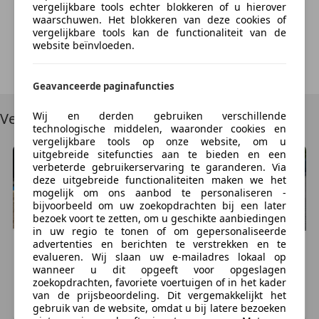
vergelijkbare tools echter blokkeren of u hierover
We're sorry, but something unexpected happened.
INRUIL / INKOOP
waarschuwen. Het blokkeren van deze cookies of
Please try again or refresh the page.
vergelijkbare tools kan de functionaliteit van de
Graag ruilen wij uw auto in.
website beïnvloeden.
Kom even bij ons langs om de mogelijkheden
Try Again
te bespreken.
Geavanceerde paginafuncties
Wij en derden gebruiken verschillende
Vergelijkbare voertuigen
LET OP SPECTACULAIRE AKTIE !!!
technologische middelen, waaronder cookies en
vergelijkbare tools op onze website, om u
uitgebreide sitefuncties aan te bieden en een
KOOP NU EEN AUTO EN BETAAL DE HELFT,
verbeterde gebruikerservaring te garanderen. Via
EN DE ANDERE HELFT IN EEN JAAR.
deze uitgebreide functionaliteiten maken we het
mogelijk om ons aanbod te personaliseren -
bijvoorbeeld om uw zoekopdrachten bij een later
Vraag naar de voorwaarden en mogelijkheden.
bezoek voort te zetten, om u geschikte aanbiedingen
in uw regio te tonen of om gepersonaliseerde
DIT WORDT U MOGELIJK GEMAAKT VIA AVERUS
advertenties en berichten te verstrekken en te
Mercedes-Benz
Citan
Mercedes-Benz
Citan
evalueren. Wij slaan uw e-mailadres lokaal op
FINANCE.
1
1
€ 10.285
€ 8.773
wanneer u dit opgeeft voor opgeslagen
zoekopdrachten, favoriete voertuigen of in het kader
54.208 km, 01/2017
95.340 km, 04/2017
Meer informatie
van de prijsbeoordeling. Dit vergemakkelijkt het
VLIJMEN, NL
HEIJNINGEN, NL
gebruik van de website, omdat u bij latere bezoeken