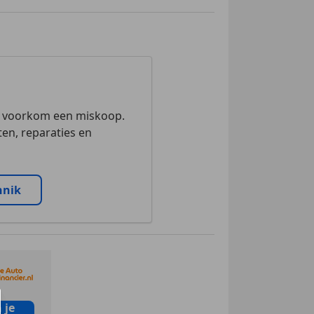
n voorkom een miskoop.
en, reparaties en
nnik
 je