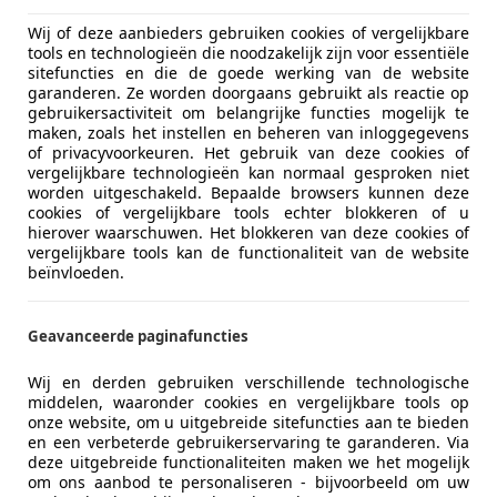
Wij of deze aanbieders gebruiken cookies of vergelijkbare
tools en technologieën die noodzakelijk zijn voor essentiële
sitefuncties en die de goede werking van de website
garanderen. Ze worden doorgaans gebruikt als reactie op
gebruikersactiviteit om belangrijke functies mogelijk te
maken, zoals het instellen en beheren van inloggegevens
of privacyvoorkeuren. Het gebruik van deze cookies of
vergelijkbare technologieën kan normaal gesproken niet
worden uitgeschakeld. Bepaalde browsers kunnen deze
Emissieklasse
Euro 4
cookies of vergelijkbare tools echter blokkeren of u
hierover waarschuwen. Het blokkeren van deze cookies of
Brandstof
Benzine
vergelijkbare tools kan de functionaliteit van de website
beïnvloeden.
Comfort en gemak
Airconditi
meer
Geavanceerde paginafuncties
Armsteun
Automatisc
Wij en derden gebruiken verschillende technologische
Kleur
Zwart
Cruise con
middelen, waaronder cookies en vergelijkbare tools op
onze website, om u uitgebreide sitefuncties aan te bieden
Elektrisch 
Oorspronkelijke kleur
Czarny
en een verbeterde gebruikerservaring te garanderen. Via
Elektrisch
deze uitgebreide functionaliteiten maken we het mogelijk
Soort lak
Metallic
Elektrische
om ons aanbod te personaliseren - bijvoorbeeld om uw