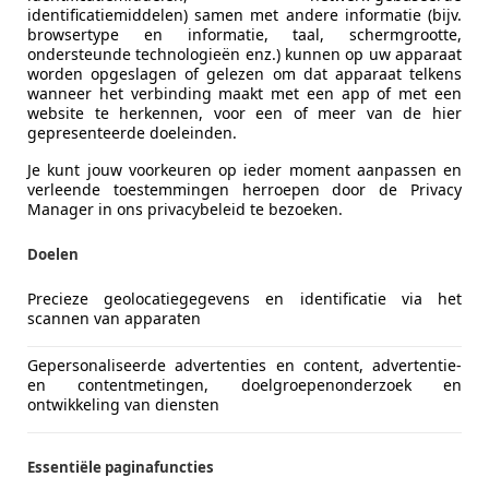
identificatiemiddelen) samen met andere informatie (bijv.
Volledige onderhoudshistorie
Ja
browsertype en informatie, taal, schermgrootte,
ondersteunde technologieën enz.) kunnen op uw apparaat
worden opgeslagen of gelezen om dat apparaat telkens
Vermogen kW (PK)
245 kW (33
wanneer het verbinding maakt met een app of met een
website te herkennen, voor een of meer van de hier
Transmissie
Automati
gepresenteerde doeleinden.
Cilinderinhoud
4.398 cm³
Je kunt jouw voorkeuren op ieder moment aanpassen en
verleende toestemmingen herroepen door de Privacy
Cilinders
8
Manager in ons privacybeleid te bezoeken.
Leeggewicht
1.800 kg
Doelen
Precieze geolocatiegegevens en identificatie via het
scannen van apparaten
Gepersonaliseerde advertenties en content, advertentie-
en contentmetingen, doelgroepenonderzoek en
ontwikkeling van diensten
Essentiële paginafuncties