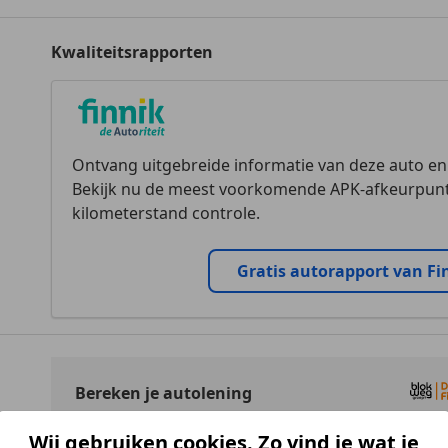
Kwaliteitsrapporten
Ontvang uitgebreide informatie van deze auto e
Bekijk nu de meest voorkomende APK-afkeurpunt
kilometerstand controle.
Gratis autorapport van Fi
Bereken je autolening
Hoeveel wil je lenen?
Bereken
Wij gebruiken cookies. Zo vind je wat je