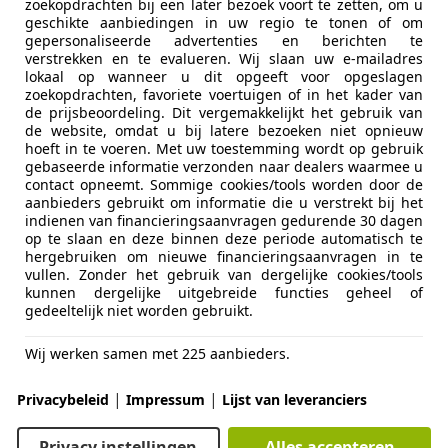
zoekopdrachten bij een later bezoek voort te zetten, om u
Getinte r
Kleur interieur
Zwart
geschikte aanbiedingen in uw regio te tonen of om
Lederen be
gepersonaliseerde advertenties en berichten te
Materiaal
Leder
Lederen st
verstrekken en te evalueren. Wij slaan uw e-mailadres
lokaal op wanneer u dit opgeeft voor opgeslagen
Lendenste
zoekopdrachten, favoriete voertuigen of in het kader van
Lichtsenso
Altijd meerdere Youngtimers op voorraad. Kijk da
de prijsbeoordeling. Dit vergemakkelijkt het gebruik van
Luchtverin
de website, omdat u bij latere bezoeken niet opnieuw
advertenties! Youngtimer taxatie + financiering m
hoeft in te voeren. Met uw toestemming wordt op gebruik
Multifunct
gebaseerde informatie verzonden naar dealers waarmee u
Navigaties
Nette
BMW 545i Touring M-Sport E61 automaat uit
contact opneemt. Sommige cookies/tools worden door de
Open dak
aanbieders gebruikt om informatie die u verstrekt bij het
120.000km
. Voorzien van de volledige onderhoudsh
indienen van financieringsaanvragen gedurende 30 dagen
Panorama 
tweede eigenaar.
op te slaan en deze binnen deze periode automatisch te
Parkeerhu
hergebruiken om nieuwe financieringsaanvragen in te
Parkeerhul
vullen. Zonder het gebruik van dergelijke cookies/tools
Frisse auto met de volledige historie afkomstig uit 
kunnen dergelijke uitgebreide functies geheel of
Parkeerhul
zeer soepel en is voorzien van de fijne 8 cilinder 
gedeeltelijk niet worden gebruikt.
Regensens
een automatische 6 bak. Een auto die zeer geschikt i
Stoelverw
Comfortabele zetels en voorzien van zo’n beetje all
Wij werken samen met 225 aanbieders.
meer
maken. Uitgevoerd in donker blauw metallic met zwa
Entertainment en Media
Boordcom
|
|
Privacybeleid
Impressum
Lijst van leveranciers
CD
Voorzien van het gewilde
M-Sportpakket
. Sport ond
Radio
Bereken uw zakelijke lease!
Privacy instellingen
Alles accepteren