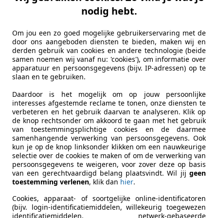
autolen
nodig hebt.
Om jou een zo goed mogelijke gebruikerservaring met de
door ons aangeboden diensten te bieden, maken wij en
derden gebruik van cookies en andere technologie (beide
Carrosserietype
Stationw
samen noemen wij vanaf nu: 'cookies'), om informatie over
apparatuur en persoonsgegevens (bijv. IP-adressen) op te
Voertuigtype
Gebruikt
slaan en te gebruiken.
Aandrijving
Achter
Daardoor is het mogelijk om op jouw persoonlijke
interesses afgestemde reclame te tonen, onze diensten te
Stoelen
5
verbeteren en het gebruik daarvan te analyseren. Klik op
de knop rechtsonder om akkoord te gaan met het gebruik
Deuren
5
van toestemmingsplichtige cookies en de daarmee
samenhangende verwerking van persoonsgegevens. Ook
Advertentienr.
GLN-07-K
kun je op de knop linksonder klikken om een nauwkeurige
selectie over de cookies te maken of om de verwerking van
persoonsgegevens te weigeren, voor zover deze op basis
van een gerechtvaardigd belang plaatsvindt. Wil jij
geen
Kilometerstand
120.557 k
toestemming verlenen
, klik dan
hier
.
Bouwjaar
06/2005
Cookies, apparaat- of soortgelijke online-identificatoren
(bijv. login-identificatiemiddelen, willekeurig toegewezen
Vorige eigenaren
2
identificatiemiddelen, netwerk-gebaseerde