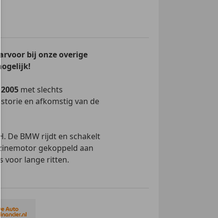
amen
kleding
uurwiel
un
r
arvoor bij onze overige
g
ogelijk!
ioneel stuurwiel
ysteem
 2005
met slechts
istorie en afkomstig van de
dak
lp
p achter
CH. De BMW rijdt en schakelt
p voor
benzinemotor gekoppeld aan
or
s voor lange ritten.
arming
es om de rit aangenaam te
rt leder.
puter
erstel, stoelen, interieur