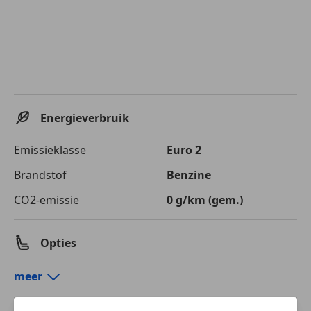
Energieverbruik
Emissieklasse
Euro 2
Brandstof
Benzine
CO2-emissie
0 g/km (gem.)
Opties
Comfort en gemak
meer
Airconditioning