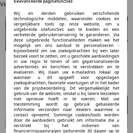
Brandstofverbruik op de snelweg (NEDC):
10 l/100km
Geavanceerde paginafuncties
Vergelijkbare voertuigen
(1 op 10,0)
Wij en derden gebruiken verschillende
technologische middelen, waaronder cookies en
Financiële informatie
vergelijkbare tools op onze website, om u
BTW/marge:
BTW niet verrekenbaar voor
uitgebreide sitefuncties aan te bieden en een
verbeterde gebruikerservaring te garanderen. Via
ondernemers (margeregeling)
deze uitgebreide functionaliteiten maken we het
Motorrijtuigenbelasting:
€ 333 - € 365
per kwartaal
mogelijk om ons aanbod te personaliseren -
bijvoorbeeld om uw zoekopdrachten bij een later
bezoek voort te zetten, om u geschikte aanbiedingen
Afleverpakketten
Daimler
Super V8
Daimler
Overig
in uw regio te tonen of om gepersonaliseerde
Inbegrepen afleverpakket:
Basispakket:
€ 7.999
€ 7.450
advertenties en berichten te verstrekken en te
Vloeistofcheck
evalueren. Wij slaan uw e-mailadres lokaal op
198.128 km, 04/2001
203.500 km, 11/1999
wanneer u dit opgeeft voor opgeslagen
Kenteken tenaamstelling
Delfgauw, NL
MALDEN, NL
zoekopdrachten, favoriete voertuigen of in het kader
Schoonmaken
van de prijsbeoordeling. Dit vergemakkelijkt het
gebruik van de website, omdat u bij latere bezoeken
niet opnieuw hoeft in te voeren. Met uw
Aanvullende opties en accessoires
toestemming wordt op gebruik gebaseerde
informatie verzonden naar dealers waarmee u
Exterieur
contact opneemt. Sommige cookies/tools worden
door de aanbieders gebruikt om informatie die u
elektrisch schuif-/kanteldak
verstrekt bij het indienen van
lichtmetalen velgen en brede banden
financieringsaanvragen gedurende 30 dagen op te