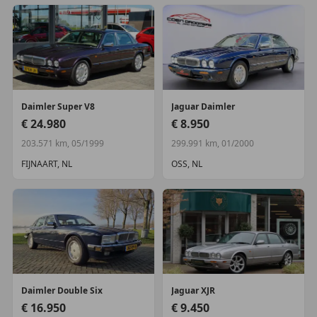
Daimler
Super V8
Jaguar
Daimler
€ 24.980
€ 8.950
203.571 km, 05/1999
299.991 km, 01/2000
FIJNAART, NL
OSS, NL
Daimler
Double Six
Jaguar
XJR
€ 16.950
€ 9.450