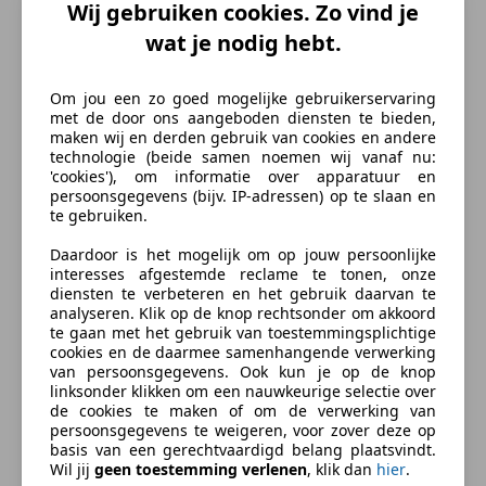
Cruise control
Wij gebruiken cookies. Zo vind je
Kleur en Bekleding
Elektrisch verstelbare buitenspiegels
wat je nodig hebt.
Elektrische ramen
Kleur
Groen
Elektrische stoelverstelling
Om jou een zo goed mogelijke gebruikerservaring
Oorspronkelijke kleur
Groen
Lederen bekleding
met de door ons aangeboden diensten te bieden,
maken wij en derden gebruik van cookies en andere
Lendensteun
Materiaal
Leder
technologie (beide samen noemen wij vanaf nu:
Open dak
'cookies'), om informatie over apparatuur en
Stoelverwarming
persoonsgegevens (bijv. IP-adressen) op te slaan en
Beschrijving
te gebruiken.
Voorruitverwarming
Daardoor is het mogelijk om op jouw persoonlijke
Entertainment en Media
4.0 V8 Super 364 PK Automaat, Origineel Nederlandse
interesses afgestemde reclame te tonen, onze
auto, Youngtimer met dagwaarde bijtelling bij
diensten te verbeteren en het gebruik daarvan te
Boordcomputer
zakelijke aanschaf, Elektrisch schuif/kanteldak,
analyseren. Klik op de knop rechtsonder om akkoord
Radio
te gaan met het gebruik van toestemmingsplichtige
Volledig leder interieur met stoelverwarming voor +
cookies en de daarmee samenhangende verwerking
Veiligheid en beveiliging
achterin, Elektrisch verstelbare stoelen met 3
van persoonsgegevens. Ook kun je op de knop
geheugenstanden + elektrisch verstelbaar stuurwiel,
linksonder klikken om een nauwkeurige selectie over
ABS
de cookies te maken of om de verwerking van
Cruise control, Climate control, Lichtmetalen velgen,
Airbag bestuurder
persoonsgegevens te weigeren, voor zover deze op
Houten dashboardinleg.
basis van een gerechtvaardigd belang plaatsvindt.
Airbag passagier
Wil jij
geen toestemming verlenen
, klik dan
hier
.
Alarm