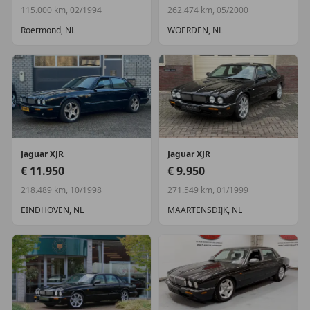
115.000 km, 02/1994
262.474 km, 05/2000
Roermond, NL
WOERDEN, NL
Jaguar
XJR
Jaguar
XJR
€ 11.950
€ 9.950
218.489 km, 10/1998
271.549 km, 01/1999
EINDHOVEN, NL
MAARTENSDIJK, NL