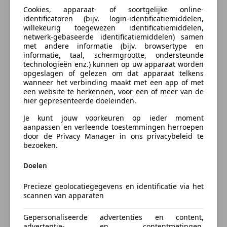
Iedere werkdag geopend van 8.30 tot 20.00 uur,
Centrale deurvergrendeling met afstandsbediening
Cookies, apparaat- of soortgelijke online-
zaterdag van 9.00 tot 17.00 uur. De door ons
meer
identificatoren (bijv. login-identificatiemiddelen,
Centrale vergrendeling
willekeurig toegewezen identificatiemiddelen,
genoemde communicatieadviesprijzen zijn inclusief
Mistlampen
netwerk-gebaseerde identificatiemiddelen) samen
onvermijdbare kosten benodigd voor levering van de
Startonderbreker
met andere informatie (bijv. browsertype en
Zakelijk leasen
auto. Optionele pakketten en-/of uitrusting zijn altijd
informatie, taal, schermgrootte, ondersteunde
Stuurbekrachtiging
technologieën enz.) kunnen op uw apparaat worden
een keuze van de consument en worden tegen
Traction control
opgeslagen of gelezen om dat apparaat telkens
meerprijs geleverd. Voor meer foto's van dit voertuig
Zij-airbags
Bereken uw zakelijke lease!
wanneer het verbinding maakt met een app of met
bezoekt u onze website www.hazet.nl. Inruil- en
een website te herkennen, voor een of meer van de
Nu zakelijk leasen vanaf
€ 134,- p/m
hier gepresenteerde doeleinden.
financiering van uw auto is mogelijk. Tevens financial
lease beschikbaar met zeer gunstige tarieven en
Je kunt jouw voorkeuren op ieder moment
Vraag offerte aan
acceptatievoorwaarden, ook voor ZZP’ers. Ons adres:
aanpassen en verleende toestemmingen herroepen
door de Privacy Manager in ons privacybeleid te
Transitoweg 2, 4051 CA, Ochten. Bellen of Whatsapp:
bezoeken.
+31344242010.
Doelen
Verzekering
Meer informatie
Precieze geolocatiegegevens en identificatie via het
scannen van apparaten
Algemene informatie
Autoverzekering van de
Modelreeks:
1997 - 2003
INDEPENDER
Gepersonaliseerde advertenties en content,
advertentie- en contentmetingen,