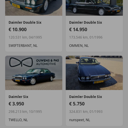
Veiligheid
alarm klasse 1(startblokkering)
Daimler
Double Six
Daimler
Double Six
€ 10.900
€ 14.950
Overig
120.531 km, 04/1995
173.546 km, 01/1996
veersysteem actief
SWIFTERBANT, NL
OMMEN, NL
Daimler
Six
Daimler
Double Six
€ 3.950
€ 5.750
298.213 km, 10/1995
324.831 km, 01/1993
TWELLO, NL
nunspeet, NL