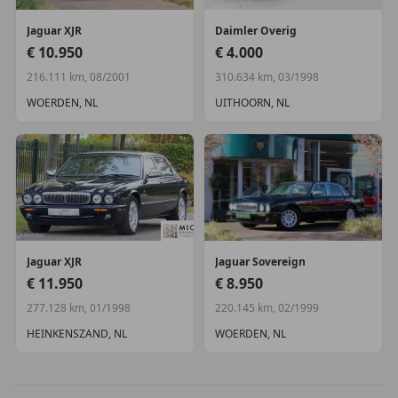
Jaguar
XJR
Daimler
Overig
€ 10.950
€ 4.000
216.111 km, 08/2001
310.634 km, 03/1998
WOERDEN, NL
UITHOORN, NL
Jaguar
XJR
Jaguar
Sovereign
€ 11.950
€ 8.950
277.128 km, 01/1998
220.145 km, 02/1999
HEINKENSZAND, NL
WOERDEN, NL