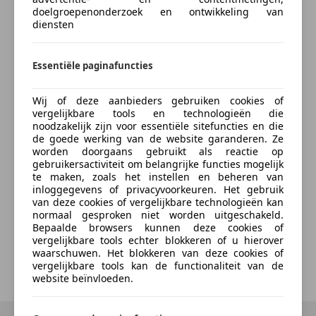
Bereken je premie
Prestaties
doelgroepenonderzoek en ontwikkeling van
diensten
Acceleratie (0-100):
5,7 s
Kenteken
Topsnelheid:
250 km/u
Essentiële paginafuncties
Maten
Afmetingen (LxBxH):
515 x 180 x 138 cm
Bereken nu
Wij of deze aanbieders gebruiken cookies of
Wielbasis:
299 cm
vergelijkbare tools en technologieën die
noodzakelijk zijn voor essentiële sitefuncties en die
de goede werking van de website garanderen. Ze
Gewichten
worden doorgaans gebruikt als reactie op
Laadvermogen:
495 kg
gebruikersactiviteit om belangrijke functies mogelijk
te maken, zoals het instellen en beheren van
GVW:
2.265 kg
Something went wrong
inloggegevens of privacyvoorkeuren. Het gebruik
Max. trekgewicht:
1.900 kg
(ongeremd 750 kg)
van deze cookies of vergelijkbare technologieën kan
normaal gesproken niet worden uitgeschakeld.
We're sorry, but something unexpected happened.
Bepaalde browsers kunnen deze cookies of
Verbruik
Please try again or refresh the page.
vergelijkbare tools echter blokkeren of u hierover
Gemiddeld brandstofverbruik (NEDC):
13,1 l/100km
waarschuwen. Het blokkeren van deze cookies of
(1 op 7,6)
vergelijkbare tools kan de functionaliteit van de
Try Again
website beïnvloeden.
Brandstofverbruik in de stad (NEDC):
18,5 l/100km
(1
op 5,4)