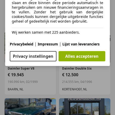
buitenspiegels elektrisch verstel- en verwarmbaar
Daimler
Overig
Daimler
Overig
slaan en deze binnen deze periode automatisch te
hergebruiken om nieuwe financieringsaanvragen in
€ 8.950
€ 14.950
derde remlicht
te vullen. Zonder het gebruik van dergelijke
gelaagde voorruit en getint glas rondom
299.991 km, 01/2000
181.791 km, 04/1999
cookies/tools kunnen dergelijke uitgebreide functies
halogeen koplampen
geheel of gedeeltelijk niet worden gebruikt.
OSS, NL
HEESCH, NL
koplampen in hoogte verstelbaar
Wij werken samen met 225 aanbieders.
Infotainment
|
|
Privacybeleid
Impressum
Lijst van leveranciers
Audio-installatie
buitentemperatuurmeter
Privacy instellingen
Alles accepteren
CD-wisselaar
Daimler
Super V8
Daimler
Double Six
Interieur & Comfort
€ 19.945
€ 12.500
voorstoelen verwarmd en elektrische
lendesteunen
190.990 km, 02/1999
214.555 km, 04/1996
elektrische ramen voor en achter
BAARN, NL
KORTENHOEF, NL
elektrisch verstelbare stoel(en) met geheugen
rolgordijn voor achterruit
stuurbekrachtiging snelheidsafhankelijk
verstelbare stuurkolom