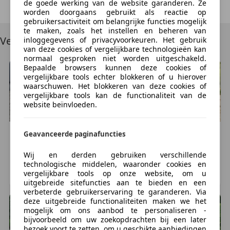
Try Again
de goede werking van de website garanderen. Ze
zorgeloos de showroom uit kunt rijden. Wij kopen
worden doorgaans gebruikt als reactie op
onze autos bij officiele merkdealers en deze worden
gebruikersactiviteit om belangrijke functies mogelijk
te maken, zoals het instellen en beheren van
voor aankoop gecheckt op een correcte km stand.
Vergelijkbare voertuigen
inloggegevens of privacyvoorkeuren. Het gebruik
van deze cookies of vergelijkbare technologieën kan
Uw huidige auto inruilen? Geen enkel probleem, wij
normaal gesproken niet worden uitgeschakeld.
Bepaalde browsers kunnen deze cookies of
voorzien u van een compleet inruilvoorstel, om dat
vergelijkbare tools echter blokkeren of u hierover
correct te doen vragen wij het volgende van u:
waarschuwen. Het blokkeren van deze cookies of
vergelijkbare tools kan de functionaliteit van de
website beïnvloeden.
- Kenteken
- kilometerstand
- staat van het voertuig
Geavanceerde paginafuncties
Maserati
GranSport
Maserati
GranSport
- foto's
1
€ 39.950
€ 36.450
Wij en derden gebruiken verschillende
- uw richtprijs
29.531 km, 01/2005
42.000 km, 02/2006
technologische middelen, waaronder cookies en
vergelijkbare tools op onze website, om u
NIEUWKUIJK, NL
DEN DOLDER, NL
Wanneer u besluit tot aankoop over te gaan raden wij
uitgebreide sitefuncties aan te bieden en een
verbeterde gebruikerservaring te garanderen. Via
u aan om alvorens uw dag limiet op te hogen (dit kan
deze uitgebreide functionaliteiten maken we het
tot 4 uur duren) Houdt u er ook rekening mee dat de
mogelijk om ons aanbod te personaliseren -
meeste banken overschrijvingen vanaf uw
bijvoorbeeld om uw zoekopdrachten bij een later
bezoek voort te zetten, om u geschikte aanbiedingen