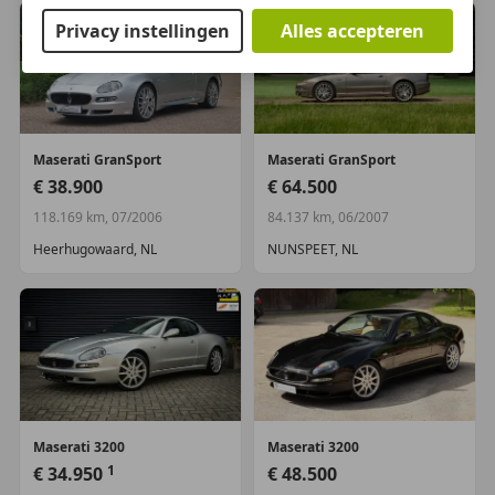
ondernemers (margeregeling)
Privacy instellingen
Alles accepteren
Motorrijtuigenbelasting:
€ 280 - € 306
per kwartaal
Inbegrepen afleverpakket:
aflever pakket A:
-
6maanden garantie Premium - Minimaal 10 maanden
APK - De auto krijgt een 101 punten check - Het
kenteken tenaamgesteld - Een eventuele inruilauto
Maserati
GranSport
Maserati
GranSport
overgeschreven met een origineel RDW
€ 38.900
€ 64.500
vrijwaringsbewijs - De aanmelding bij Centraal
118.169 km, 07/2006
84.137 km, 06/2007
Bureau Motorrijtuigenbelasting verzorgd - Met
tenminste 20 liter brandstof - Wassen + interieur
Heerhugowaard, NL
NUNSPEET, NL
reinigen
Dit afleverpakket bevat: BOVAG garantie (12
maanden)
Aanvullende opties en accessoires
airbag(s) gordijn
Maserati
3200
Maserati
3200
airbag(s) hoofd voor
1
€ 34.950
€ 48.500
airbag(s) knie