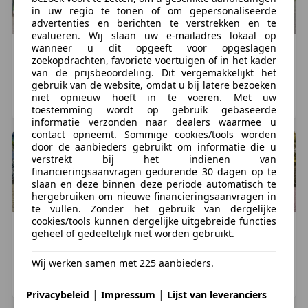
spaarrekening naar de betaal rekening ook zien als
in uw regio te tonen of om gepersonaliseerde
een betaling, en ook mee wordt genomen binnen uw
advertenties en berichten te verstrekken en te
dag limiet. Zonder dat het geld zichtbaar is op onze
evalueren. Wij slaan uw e-mailadres lokaal op
wanneer u dit opgeeft voor opgeslagen
rekening kunnen wij de auto niet meegeven.
Maserati
GranSport
Maserati
GranSport
zoekopdrachten, favoriete voertuigen of in het kader
€ 42.500
€ 33.500
van de prijsbeoordeling. Dit vergemakkelijkt het
gebruik van de website, omdat u bij latere bezoeken
65.197 km, 10/2005
104.678 km, 06/2006
niet opnieuw hoeft in te voeren. Met uw
Heerhugowaard, NL
Heerhugowaard, NL
toestemming wordt op gebruik gebaseerde
Deze advertentie is met de grootst mogelijke
informatie verzonden naar dealers waarmee u
zorgvuldigheid samengesteld. Desondanks is het
contact opneemt. Sommige cookies/tools worden
door de aanbieders gebruikt om informatie die u
mogelijk dat de geadverteerde opties / accessoires
verstrekt bij het indienen van
afwijken van de werkelijke opties / accessoires. Aan
financieringsaanvragen gedurende 30 dagen op te
de advertentie kunnen geen rechten worden
slaan en deze binnen deze periode automatisch te
hergebruiken om nieuwe financieringsaanvragen in
ontleend.
te vullen. Zonder het gebruik van dergelijke
cookies/tools kunnen dergelijke uitgebreide functies
Maserati
GranSport
Maserati
GranSport
Meer informatie
geheel of gedeeltelijk niet worden gebruikt.
€ 39.950
€ 58.950
Wij werken samen met 225 aanbieders.
GVW:
1.580 kg
51.587 km, 08/2006
55.300 km, 03/2006
Aantal sleutels:
2 (2 handzenders)
RUINERWOLD, NL
SCHERPENZEEL, NL
|
|
Privacybeleid
Impressum
Lijst van leveranciers
BTW/marge:
BTW niet verrekenbaar voor