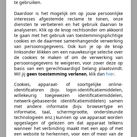
te gebruiken.
Bi-Xenon koplampen
CODE:
Daardoor is het mogelijk om op jouw persoonlijke
Bochtverlichting
HTME: Heat + Memory Driver Seats GSport
interesses afgestemde reclame te tonen, onze
Botswaarschuwing
INT2: Technical Cloth
diensten te verbeteren en het gebruik daarvan te
Centrale vergrendeling
PIP4: Gran Sport Piping
analyseren. Klik op de knop rechtsonder om akkoord
meer
te gaan met het gebruik van toestemmingsplichtige
Emergency Brake Assist
PNT2: Bianco Fuji Paint Colour
cookies en de daarmee samenhangende verwerking
Hoofd airbag
SUSP: Skyhook Suspension
van persoonsgegevens. Ook kun je op de knop
Zakelijk leasen
Startonderbreker
XENO: Xenon Front Lights
linksonder klikken om een nauwkeurige selectie over
de cookies te maken of om de verwerking van
Traction control
persoonsgegevens te weigeren, voor zover deze op
Xenon verlichting
TUV gekeurd t/, 20-01-2027: Ohne Festgestellte
basis van een gerechtvaardigd belang plaatsvindt.
Bereken uw zakelijke lease!
Zij-airbags
Mangel. Rapport ter inzage.
Wil jij
geen toestemming verlenen
, klik dan
hier
.
Nu zakelijk leasen vanaf
€ 657,- p/m
Prijs EXCL BPM
Extra
Cookies, apparaat- of soortgelijke online-
identificatoren (bijv. login-identificatiemiddelen,
Vraag offerte aan
Binnenspiegel automatisch dimmend
willekeurig toegewezen identificatiemiddelen,
Bedrijfsinformatie
netwerk-gebaseerde identificatiemiddelen) samen
Lichtmetalen velgen (19")
met andere informatie (bijv. browsertype en
Welkom bij STREETCARS B.V. ruim 15 jaar lang uw
informatie, taal, schermgrootte, ondersteunde
technologieën enz.) kunnen op uw apparaat worden
trouwe BOVAG gecertificeerde partner op het gebied
opgeslagen of gelezen om dat apparaat telkens
Verzekering
van in- verkoop van premium occasions.
wanneer het verbinding maakt met een app of met
een website te herkennen, voor een of meer van de