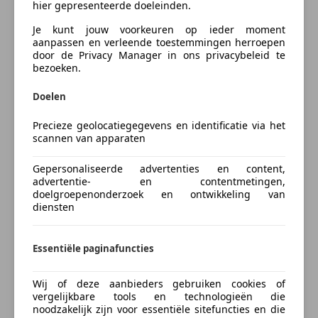
hier gepresenteerde doeleinden.
Wilt u meer informatie neemt u dan vrijblijvend
Autoverzekering van de
contact op met ons verkoopteam dit kan op: 073 690
Je kunt jouw voorkeuren op ieder moment
INDEPENDER
76 94 of 06 14 33 55 50 ( WhatsApp )
aanpassen en verleende toestemmingen herroepen
Bereken je premie
door de Privacy Manager in ons privacybeleid te
info@streetcarsbv.nl
bezoeken.
- De beller is sneller.
Kenteken
- Laagste prijs / laatste prijs / uiterste prijs
Doelen
mails/berichten worden permanent verwijderd. Om
de hele eenvoudige reden: Onze dealeroccasions
Precieze geolocatiegegevens en identificatie via het
scannen van apparaten
worden op een zorgvuldige manier geselecteerd en
Bereken nu
aangeboden tegen scherpe marktconforme prijzen.
Gepersonaliseerde advertenties en content,
advertentie- en contentmetingen,
Wij nemen graag alle tijd voor u als klant en werken
doelgroepenonderzoek en ontwikkeling van
diensten
daarom uitsluitend op afspraak. Onze autos worden
geserviced en gecleand afgeleverd in de prijs.
Something went wrong
Essentiële paginafuncties
U kunt bij ons terecht voor het
We're sorry, but something unexpected happened.
leasen/financieren/operational lease van een
Please try again or refresh the page.
Wij of deze aanbieders gebruiken cookies of
premium occasion, of u nu een zakelijke of een privé
vergelijkbare tools en technologieën die
noodzakelijk zijn voor essentiële sitefuncties en die
financiering aanvraagt wij bemiddelen voor u zodat u