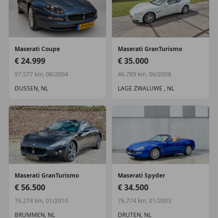
Maserati
Coupe
Maserati
GranTurismo
€ 24.999
€ 35.000
97.577 km, 08/2004
46.789 km, 06/2008
DUSSEN, NL
LAGE ZWALUWE , NL
Maserati
GranTurismo
Maserati
Spyder
€ 56.500
€ 34.500
76.274 km, 01/2010
76.774 km, 01/2003
BRUMMEN, NL
DRUTEN, NL