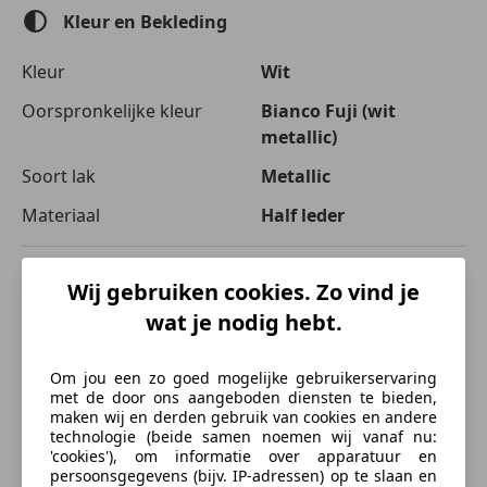
Automatische klimaatregeling
Kleur en Bekleding
Elektrisch verstelbare buitenspiegels
Elektrische ramen
Kleur
Wit
Elektrische stoelverstelling
Oorspronkelijke kleur
Bianco Fuji (wit
Lederen stuurwiel
metallic)
Stoelverwarming
Soort lak
Metallic
Entertainment en Media
Materiaal
Half leder
Bluetooth
Boordcomputer
CD
Beschrijving
Wij gebruiken cookies. Zo vind je
Radio
wat je nodig hebt.
chassisnummer: Zamec38j000017146
Veiligheid en beveiliging
Om jou een zo goed mogelijke gebruikerservaring
ABS
Optielijst:
met de door ons aangeboden diensten te bieden,
Achter airbag
maken wij en derden gebruik van cookies en andere
Airbag bestuurder
Ext: Biano Fuji
technologie (beide samen noemen wij vanaf nu:
'cookies'), om informatie over apparatuur en
Airbag passagier
Int: Blu Medio
persoonsgegevens (bijv. IP-adressen) op te slaan en
Bandenspanningscontrole