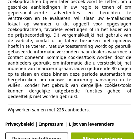
zoekopdrachten bij een later bezoek voort te zetten, om u
geschikte aanbiedingen in uw regio te tonen of om
Oorspronkelijke kleur
Blauw
gepersonaliseerde advertenties en berichten te
verstrekken en te evalueren. Wij slaan uw e-mailadres
Materiaal
Stof
lokaal op wanneer u dit opgeeft voor opgeslagen
zoekopdrachten, favoriete voertuigen of in het kader van
de prijsbeoordeling. Dit vergemakkelijkt het gebruik van
Unieke, origineel Nederlands geleverde, in uitmunt
de website, omdat u bij latere bezoeken niet opnieuw
Mercedes 170 S-V.
hoeft in te voeren. Met uw toestemming wordt op gebruik
gebaseerde informatie verzonden naar dealers waarmee u
Auto is altijd binnen 1 familie in bezit geweest van 
contact opneemt. Sommige cookies/tools worden door de
kleinzoon!
aanbieders gebruikt om informatie die u verstrekt bij het
Oorspronkelijke linnen kentekenbewijs aanwezig, incl
indienen van financieringsaanvragen gedurende 30 dagen
op te slaan en deze binnen deze periode automatisch te
De uitgebreide fotoreportage spreekt voor de auto.
hergebruiken om nieuwe financieringsaanvragen in te
Taxatierapport van € 29.500,00 bij de auto aanwezig.
vullen. Zonder het gebruik van dergelijke cookies/tools
kunnen dergelijke uitgebreide functies geheel of
gedeeltelijk niet worden gebruikt.
Bedrijfsinformatie
Wij werken samen met 225 aanbieders.
Alle genoemde prijzen zijn rijklare prijzen inclusief
meer
hanteren GEEN afleveringskosten. Bovendien staan wi
|
|
Privacybeleid
Impressum
Lijst van leveranciers
de vermelde bouwjaren en kilometerstanden.
Levenslang gratis apk op alle bij ons gekochte en o
Privacy instellingen
Alles accepteren