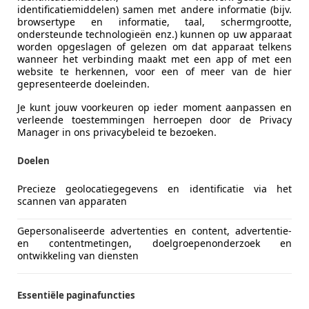
identificatiemiddelen) samen met andere informatie (bijv.
browsertype en informatie, taal, schermgrootte,
Advertentienr.
PP-07-49
ondersteunde technologieën enz.) kunnen op uw apparaat
worden opgeslagen of gelezen om dat apparaat telkens
wanneer het verbinding maakt met een app of met een
Kilometerstand
56.508 km
website te herkennen, voor een of meer van de hier
gepresenteerde doeleinden.
Bouwjaar
01/1954
Je kunt jouw voorkeuren op ieder moment aanpassen en
APK
Nieuw
verleende toestemmingen herroepen door de Privacy
Manager in ons privacybeleid te bezoeken.
Vorige eigenaren
3
Doelen
Transmissie
Handgesc
Precieze geolocatiegegevens en identificatie via het
scannen van apparaten
Versnellingen
4
Gepersonaliseerde advertenties en content, advertentie-
Cilinders
4
en contentmetingen, doelgroepenonderzoek en
ontwikkeling van diensten
Leeggewicht
1.230 kg
Essentiële paginafuncties