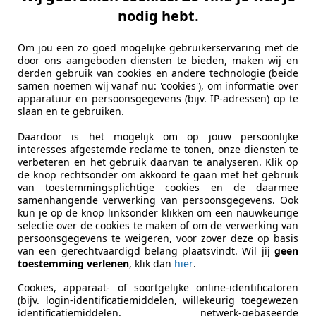
nodig hebt.
Het NAP-logo staat voor een logisch opbouw van
kilometerstanden. De RDW checkt dit voor alle N
Om jou een zo goed mogelijke gebruikerservaring met de
door ons aangeboden diensten te bieden, maken wij en
Meer informatie
derden gebruik van cookies en andere technologie (beide
samen noemen wij vanaf nu: 'cookies'), om informatie over
apparatuur en persoonsgegevens (bijv. IP-adressen) op te
slaan en te gebruiken.
Daardoor is het mogelijk om op jouw persoonlijke
Bereken je autolening
interesses afgestemde reclame te tonen, onze diensten te
Hoeveel wil je lenen?
verbeteren en het gebruik daarvan te analyseren. Klik op
de knop rechtsonder om akkoord te gaan met het gebruik
Bereken
van toestemmingsplichtige cookies en de daarmee
autolen
samenhangende verwerking van persoonsgegevens. Ook
kun je op de knop linksonder klikken om een nauwkeurige
selectie over de cookies te maken of om de verwerking van
persoonsgegevens te weigeren, voor zover deze op basis
van een gerechtvaardigd belang plaatsvindt. Wil jij
geen
toestemming verlenen
, klik dan
hier
.
Carrosserietype
Sedan
Cookies, apparaat- of soortgelijke online-identificatoren
Voertuigtype
Oldtimer
(bijv. login-identificatiemiddelen, willekeurig toegewezen
identificatiemiddelen, netwerk-gebaseerde
Deuren
4