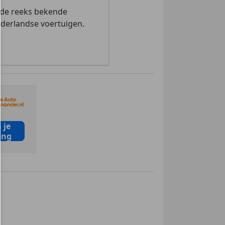
 de reeks bekende
ederlandse voertuigen.
 je
ing