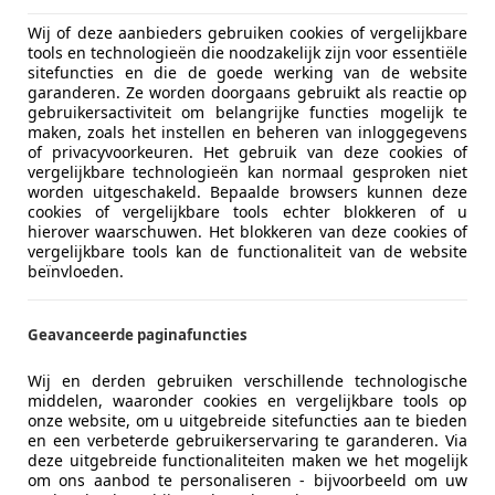
Wij of deze aanbieders gebruiken cookies of vergelijkbare
tools en technologieën die noodzakelijk zijn voor essentiële
sitefuncties en die de goede werking van de website
garanderen. Ze worden doorgaans gebruikt als reactie op
gebruikersactiviteit om belangrijke functies mogelijk te
maken, zoals het instellen en beheren van inloggegevens
of privacyvoorkeuren. Het gebruik van deze cookies of
vergelijkbare technologieën kan normaal gesproken niet
worden uitgeschakeld. Bepaalde browsers kunnen deze
cookies of vergelijkbare tools echter blokkeren of u
hierover waarschuwen. Het blokkeren van deze cookies of
vergelijkbare tools kan de functionaliteit van de website
beïnvloeden.
Geavanceerde paginafuncties
Brandstof
Benzine
Wij en derden gebruiken verschillende technologische
middelen, waaronder cookies en vergelijkbare tools op
CO2-emissie
0 g/km (g
onze website, om u uitgebreide sitefuncties aan te bieden
en een verbeterde gebruikerservaring te garanderen. Via
deze uitgebreide functionaliteiten maken we het mogelijk
om ons aanbod te personaliseren - bijvoorbeeld om uw
Kleur
Blauw