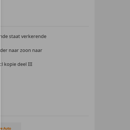
ende staat verkerende
vader naar zoon naar
 kopie deel III
 een nieuwe APK keuring. Wij
j in voor de juistheid van
nderhouden auto's!