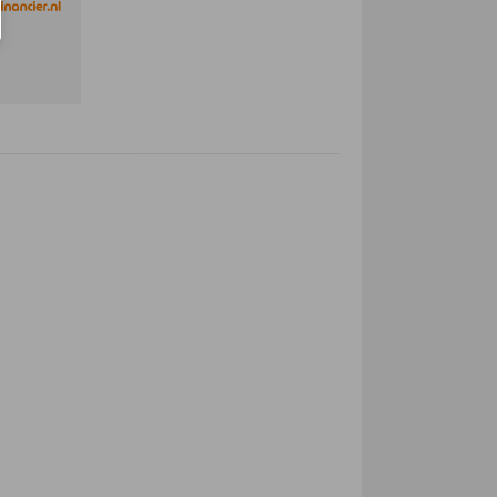
vuldigheid zijn
 voor enige directe of
gebruik van deze
strekte informatie kunnen
 aanspraken worden gemaakt
ndertekend. Alle informatie
grammeerfouten. Alle
rsrechtelijk beschermd en
mers (margeregeling)
581EK MALDEN, NL 0243580523