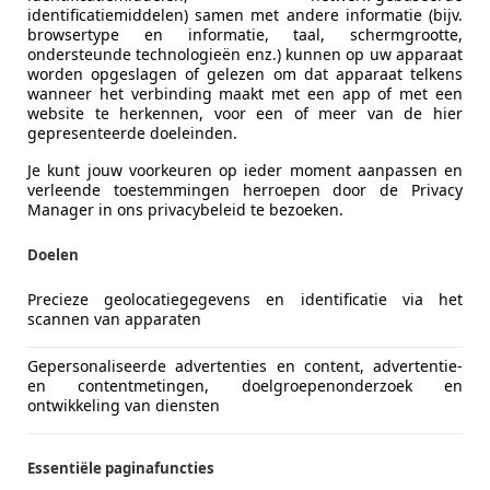
identificatiemiddelen) samen met andere informatie (bijv.
Volledige onderhoudshistorie
Ja
browsertype en informatie, taal, schermgrootte,
ondersteunde technologieën enz.) kunnen op uw apparaat
worden opgeslagen of gelezen om dat apparaat telkens
Vermogen kW (PK)
179 kW (24
wanneer het verbinding maakt met een app of met een
website te herkennen, voor een of meer van de hier
Transmissie
Automati
gepresenteerde doeleinden.
Cilinderinhoud
6.750 cm³
Je kunt jouw voorkeuren op ieder moment aanpassen en
verleende toestemmingen herroepen door de Privacy
Cilinders
8
Manager in ons privacybeleid te bezoeken.
Leeggewicht
2,215 kg
Doelen
Precieze geolocatiegegevens en identificatie via het
scannen van apparaten
Gepersonaliseerde advertenties en content, advertentie-
en contentmetingen, doelgroepenonderzoek en
ontwikkeling van diensten
Essentiële paginafuncties