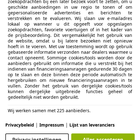
zoekopdrachten bij een later bezoek voort te zetten, om u
Lederen be
Kleur interieur
Beige
geschikte aanbiedingen in uw regio te tonen of om
gepersonaliseerde advertenties en berichten te
Entertainment en Media
CD
Materiaal
Leder
verstrekken en te evalueren. Wij slaan uw e-mailadres
Radio
lokaal op wanneer u dit opgeeft voor opgeslagen
zoekopdrachten, favoriete voertuigen of in het kader van
Veiligheid en beveiliging
Centrale v
NETTE EN GOED ONDERHOUDEN ROLLS ROYCE MET M
de prijsbeoordeling. Dit vergemakkelijkt het gebruik van
Stuurbekra
de website, omdat u bij latere bezoeken niet opnieuw
ZEER APARTE EN SJIEKE KLEUR CHAMPAGNE/GOUD. 
hoeft in te voeren. Met uw toestemming wordt op gebruik
ONDERHOUDEN EN DE COMPLETE ONDERHOUDSHISTO
Extra
Lichtmetal
gebaseerde informatie verzonden naar dealers waarmee u
DEZE AUTO IS EEN TAXATIERAPPORT AANWEZIG MET
contact opneemt. Sommige cookies/tools worden door de
aanbieders gebruikt om informatie die u verstrekt bij het
22500 EURO. AUTO IS EVENTUEEL DOOR ONS TE LE
indienen van financieringsaanvragen gedurende 30 dagen
INSTALLATIE TEGEN EEN MEERPRIJS VAN 1000 EURO, 
op te slaan en deze binnen deze periode automatisch te
DAN 1 JAAR GARANTIE.
hergebruiken om nieuwe financieringsaanvragen in te
vullen. Zonder het gebruik van dergelijke cookies/tools
kunnen dergelijke uitgebreide functies geheel of
Bedrijfsinformatie
gedeeltelijk niet worden gebruikt.
AL ONZE OCCASIONS ZIJN VOORZIEN VAN EEN GEL
Wij werken samen met 225 aanbieders.
meer
VOORZIEN VAN NIEUWE APK. AFLEVERKOSTEN MET N
|
|
AFVULLEN VAN VLOEISTOFFEN OP PEIL, CONTROLE
Privacybeleid
Impressum
Lijst van leveranciers
OPGELEVERD EN VRIJWAREN INRUILAUTO ZIJN VOOR 
Bereken uw zakelijke lease!
Privacy instellingen
Alles accepteren