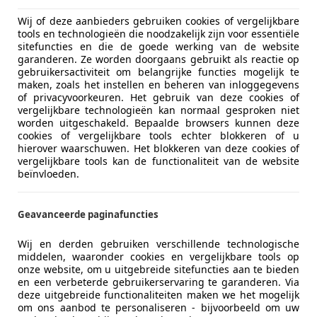
Wij of deze aanbieders gebruiken cookies of vergelijkbare
tools en technologieën die noodzakelijk zijn voor essentiële
sitefuncties en die de goede werking van de website
garanderen. Ze worden doorgaans gebruikt als reactie op
gebruikersactiviteit om belangrijke functies mogelijk te
maken, zoals het instellen en beheren van inloggegevens
of privacyvoorkeuren. Het gebruik van deze cookies of
vergelijkbare technologieën kan normaal gesproken niet
worden uitgeschakeld. Bepaalde browsers kunnen deze
Brandstof
Benzine
cookies of vergelijkbare tools echter blokkeren of u
hierover waarschuwen. Het blokkeren van deze cookies of
CO2-emissie
0 g/km (g
vergelijkbare tools kan de functionaliteit van de website
beïnvloeden.
Comfort en gemak
Airconditi
meer
Geavanceerde paginafuncties
Armsteun
Cruise con
Wij en derden gebruiken verschillende technologische
Kleur
Goud
Elektrisch 
middelen, waaronder cookies en vergelijkbare tools op
onze website, om u uitgebreide sitefuncties aan te bieden
Elektrisch
Oorspronkelijke kleur
Goud meta
en een verbeterde gebruikerservaring te garanderen. Via
Elektrische
deze uitgebreide functionaliteiten maken we het mogelijk
Soort lak
Metallic
Getinte r
om ons aanbod te personaliseren - bijvoorbeeld om uw