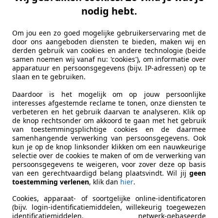
autol
nodig hebt.
Om jou een zo goed mogelijke gebruikerservaring met de
door ons aangeboden diensten te bieden, maken wij en
derden gebruik van cookies en andere technologie (beide
Carrosserietype
Sedan
samen noemen wij vanaf nu: 'cookies'), om informatie over
apparatuur en persoonsgegevens (bijv. IP-adressen) op te
Voertuigtype
Oldtimer
slaan en te gebruiken.
Aandrijving
Achter
Daardoor is het mogelijk om op jouw persoonlijke
interesses afgestemde reclame te tonen, onze diensten te
Stoelen
5
verbeteren en het gebruik daarvan te analyseren. Klik op
de knop rechtsonder om akkoord te gaan met het gebruik
Deuren
4
van toestemmingsplichtige cookies en de daarmee
samenhangende verwerking van persoonsgegevens. Ook
Advertentienr.
55-RSN-7
kun je op de knop linksonder klikken om een nauwkeurige
selectie over de cookies te maken of om de verwerking van
persoonsgegevens te weigeren, voor zover deze op basis
van een gerechtvaardigd belang plaatsvindt. Wil jij
geen
Kilometerstand
131.966 k
toestemming verlenen
, klik dan
hier
.
Bouwjaar
06/1985
Cookies, apparaat- of soortgelijke online-identificatoren
(bijv. login-identificatiemiddelen, willekeurig toegewezen
APK
Nieuw
identificatiemiddelen, netwerk-gebaseerde