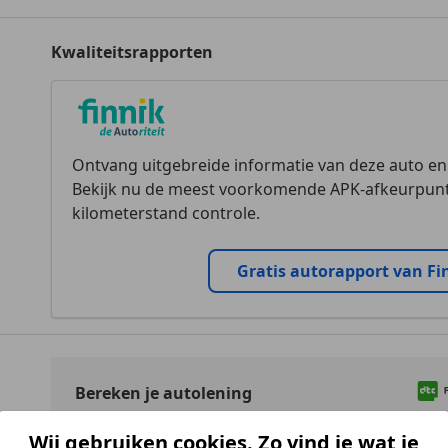
Kwaliteitsrapporten
Ontvang uitgebreide informatie van deze auto e
Bekijk nu de meest voorkomende APK-afkeurpunt
kilometerstand controle.
Gratis autorapport van Fi
Bereken je autolening
Hoeveel wil je lenen?
Berek
Wij gebruiken cookies. Zo vind je wat je