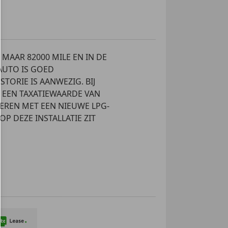
kleding
ergrendeling
AAR 82000 MILE EN IN DE
chtiging
AUTO IS GOED
RIE IS AANWEZIG. BIJ
en velgen
 EEN TAXATIEWAARDE VAN
VEREN MET EEN NIEUWE LPG-
OP DEZE INSTALLATIE ZIT
DIGE APK OF WORDEN
IEUWE APK, INSPECTIE EN
 VAN ACCU, SCHOON
BENZINE-AUTO € 125,- EN