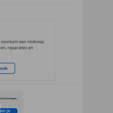
n voorkom een miskoop.
en, reparaties en
nnik
en je