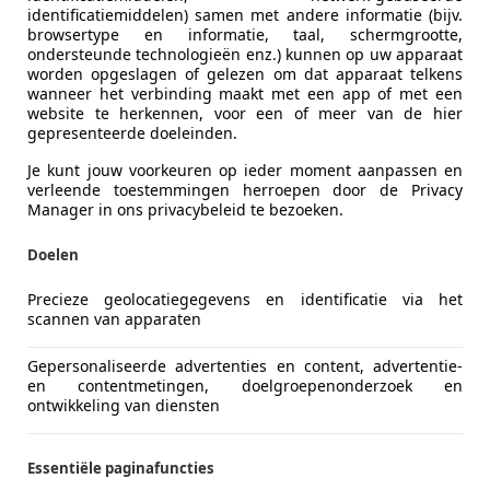
Bouwjaar
05/2001
identificatiemiddelen) samen met andere informatie (bijv.
browsertype en informatie, taal, schermgrootte,
APK
04/2027
ondersteunde technologieën enz.) kunnen op uw apparaat
worden opgeslagen of gelezen om dat apparaat telkens
wanneer het verbinding maakt met een app of met een
website te herkennen, voor een of meer van de hier
Vermogen kW (PK)
75 kW (102
gepresenteerde doeleinden.
Transmissie
Handgesc
Je kunt jouw voorkeuren op ieder moment aanpassen en
verleende toestemmingen herroepen door de Privacy
Cilinderinhoud
1.595 cm³
Manager in ons privacybeleid te bezoeken.
Versnellingen
5
Doelen
Cilinders
4
Precieze geolocatiegegevens en identificatie via het
Leeggewicht
1.178 kg
scannen van apparaten
Gepersonaliseerde advertenties en content, advertentie-
en contentmetingen, doelgroepenonderzoek en
ontwikkeling van diensten
Essentiële paginafuncties