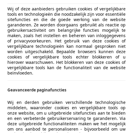
Wij of deze aanbieders gebruiken cookies of vergelijkbare
tools en technologieën die noodzakelijk zijn voor essentiële
sitefuncties en die de goede werking van de website
garanderen. Ze worden doorgaans gebruikt als reactie op
gebruikersactiviteit om belangrijke functies mogelijk te
maken, zoals het instellen en beheren van inloggegevens
of privacyvoorkeuren. Het gebruik van deze cookies of
vergelijkbare technologieën kan normaal gesproken niet
worden uitgeschakeld. Bepaalde browsers kunnen deze
cookies of vergelijkbare tools echter blokkeren of u
hierover waarschuwen. Het blokkeren van deze cookies of
vergelijkbare tools kan de functionaliteit van de website
beïnvloeden.
Emissieklasse
Euro 4
Brandstof
Benzine
Geavanceerde paginafuncties
CO2-emissie
185 g/km 
Wij en derden gebruiken verschillende technologische
middelen, waaronder cookies en vergelijkbare tools op
onze website, om u uitgebreide sitefuncties aan te bieden
Comfort en gemak
Airconditi
meer
en een verbeterde gebruikerservaring te garanderen. Via
Armsteun
deze uitgebreide functionaliteiten maken we het mogelijk
Cruise con
om ons aanbod te personaliseren - bijvoorbeeld om uw