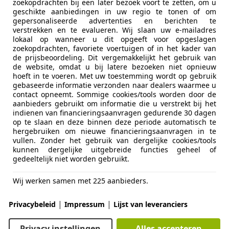
zoekopdrachten bij een later bezoek voort te zetten, om u
Kleur
Zwart
Elektrisch 
geschikte aanbiedingen in uw regio te tonen of om
Elektrisch
gepersonaliseerde advertenties en berichten te
Oorspronkelijke kleur
Zwart meta
Getinte r
verstrekken en te evalueren. Wij slaan uw e-mailadres
lokaal op wanneer u dit opgeeft voor opgeslagen
Soort lak
Metallic
Lederen st
zoekopdrachten, favoriete voertuigen of in het kader van
Regensens
de prijsbeoordeling. Dit vergemakkelijkt het gebruik van
Kleur interieur
Zwart
de website, omdat u bij latere bezoeken niet opnieuw
Entertainment en Media
Radio
hoeft in te voeren. Met uw toestemming wordt op gebruik
Materiaal
Stof
gebaseerde informatie verzonden naar dealers waarmee u
Veiligheid en beveiliging
ABS
contact opneemt. Sommige cookies/tools worden door de
Airbag bes
aanbieders gebruikt om informatie die u verstrekt bij het
Dit betreft een Motorisch technisch goede auto, rijd
indienen van financieringsaanvragen gedurende 30 dagen
Airbag pas
op te slaan en deze binnen deze periode automatisch te
Centrale d
hergebruiken om nieuwe financieringsaanvragen in te
* Distributtieriem bij 170.000KM vervangen
*
afstandsbe
vullen. Zonder het gebruik van dergelijke cookies/tools
kunnen dergelijke uitgebreide functies geheel of
Centrale v
De remschijven en remblokken zijn in goede staat 
gedeeltelijk niet worden gebruikt.
Electronic 
omkijken naar heeft
Startonder
Wij werken samen met 225 aanbieders.
Stuurbekra
Alle vier de banden zitten op +/- 5MM profieldikte 
Zij-airbags
|
|
Privacybeleid
Impressum
Lijst van leveranciers
15.000KM rijplezier
Extra
Lichtmetale
Privacy instellingen
Alles accepteren