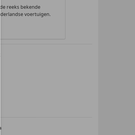
 de reeks bekende
ederlandse voertuigen.
k
m