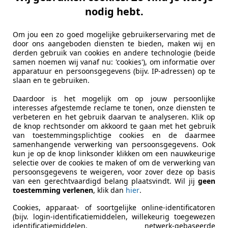
nodig hebt.
Het NAP-logo staat voor een logisch opbouw van
kilometerstanden. De RDW checkt dit voor alle N
Om jou een zo goed mogelijke gebruikerservaring met de
door ons aangeboden diensten te bieden, maken wij en
Meer informatie
derden gebruik van cookies en andere technologie (beide
samen noemen wij vanaf nu: 'cookies'), om informatie over
apparatuur en persoonsgegevens (bijv. IP-adressen) op te
slaan en te gebruiken.
Carrosserietype
Hatchbac
Daardoor is het mogelijk om op jouw persoonlijke
interesses afgestemde reclame te tonen, onze diensten te
Voertuigtype
Gebruikt
verbeteren en het gebruik daarvan te analyseren. Klik op
de knop rechtsonder om akkoord te gaan met het gebruik
Aandrijving
Voor
van toestemmingsplichtige cookies en de daarmee
samenhangende verwerking van persoonsgegevens. Ook
Stoelen
4
kun je op de knop linksonder klikken om een nauwkeurige
selectie over de cookies te maken of om de verwerking van
Deuren
3
persoonsgegevens te weigeren, voor zover deze op basis
van een gerechtvaardigd belang plaatsvindt. Wil jij
geen
Advertentienr.
09-HD-RB
toestemming verlenen
, klik dan
hier
.
Cookies, apparaat- of soortgelijke online-identificatoren
Kilometerstand
204.793 k
(bijv. login-identificatiemiddelen, willekeurig toegewezen
identificatiemiddelen, netwerk-gebaseerde