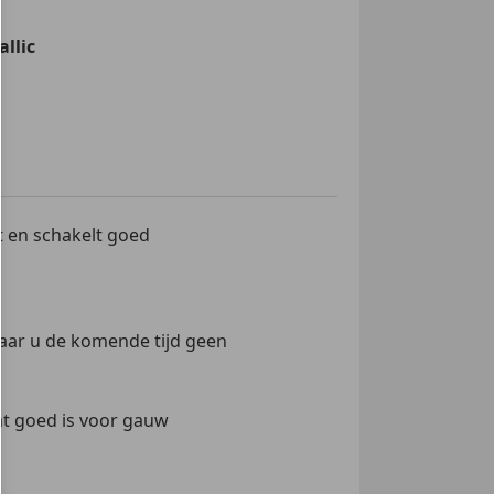
verstelbare buitenspiegels
e ramen
llic
amen
uurwiel
or
tuurder
t en schakelt goed
sagier
eurvergrendeling met
diening
ergrendeling
waar u de komende tijd geen
Stability Program
breker
chtiging
wat goed is voor gauw
n velgen (16")