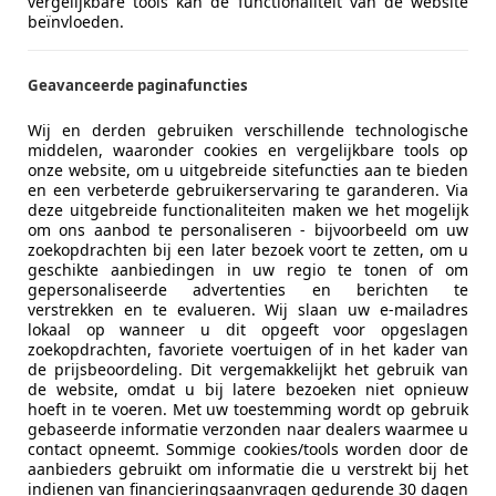
vergelijkbare tools kan de functionaliteit van de website
Nu zakelijk leasen vanaf
€ 410,- p/m
beïnvloeden.
Vraag offerte aan
Meer informatie
Geavanceerde paginafuncties
BTW/marge:
BTW niet verrekenbaar voor onderne
Wij en derden gebruiken verschillende technologische
middelen, waaronder cookies en vergelijkbare tools op
Aanvullende opties en accessoires
onze website, om u uitgebreide sitefuncties aan te bieden
en een verbeterde gebruikerservaring te garanderen. Via
Kofferset
deze uitgebreide functionaliteiten maken we het mogelijk
om ons aanbod te personaliseren - bijvoorbeeld om uw
zoekopdrachten bij een later bezoek voort te zetten, om u
geschikte aanbiedingen in uw regio te tonen of om
gepersonaliseerde advertenties en berichten te
verstrekken en te evalueren. Wij slaan uw e-mailadres
lokaal op wanneer u dit opgeeft voor opgeslagen
zoekopdrachten, favoriete voertuigen of in het kader van
de prijsbeoordeling. Dit vergemakkelijkt het gebruik van
de website, omdat u bij latere bezoeken niet opnieuw
hoeft in te voeren. Met uw toestemming wordt op gebruik
gebaseerde informatie verzonden naar dealers waarmee u
contact opneemt. Sommige cookies/tools worden door de
aanbieders gebruikt om informatie die u verstrekt bij het
indienen van financieringsaanvragen gedurende 30 dagen