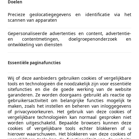
Doelen
Kleur
Wit
Oorspronkelijke kleur
Wit
Precieze geolocatiegegevens en identificatie via het
scannen van apparaten
Gepersonaliseerde advertenties en content, advertentie-
Indian
en contentmetingen, doelgroepenonderzoek en
Type : Chieftain
ontwikkeling van diensten
Bwj : 5-2018
Km stand : 26152 km
Essentiële paginafuncties
Motor : 1811 cc Thunder Stroke
6 versnellingen
Wij of deze aanbieders gebruiken cookies of vergelijkbare
Kleur : Wit
tools en technologieën die noodzakelijk zijn voor essentiële
12 inch Stuur
sitefuncties en die de goede werking van de website
Stage 3 nokkenas set
garanderen. Ze worden doorgaans gebruikt als reactie op
gebruikersactiviteit om belangrijke functies mogelijk te
X+Pipe
maken, zoals het instellen en beheren van inloggegevens
Powervision 3
meer
of privacyvoorkeuren. Het gebruik van deze cookies of
Voodoo luchtfilter
vergelijkbare technologieën kan normaal gesproken niet
worden uitgeschakeld. Bepaalde browsers kunnen deze
prijs : 24950.-
cookies of vergelijkbare tools echter blokkeren of u
incl. servicebeurt
hierover waarschuwen. Het blokkeren van deze cookies of
Bereken uw zakelijke lease!
3 maanden garantie