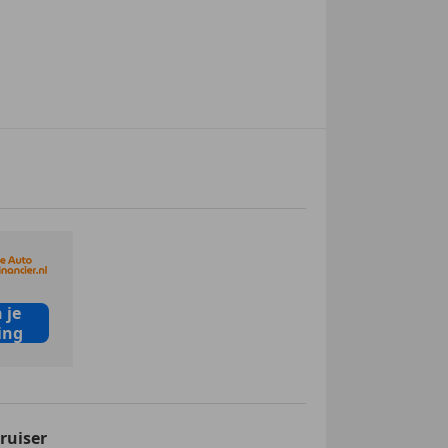
 je
ing
ruiser