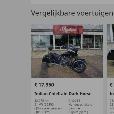
Vergelijkbare voertuigen
€ 17.950
€
Indian
Chieftain
Dark Horse
I
32.275 km
01/2018
28
51 kW (69 PK)
Handgeschakeld
62
- (Vorige eigenaren)
Benzine
- (
- (l/100 km)
0 g/km (gem.)
- (