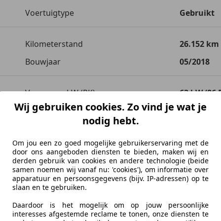
Voertuigtype
Gebruikt
Kilometerstand
26.152 km
Bouwjaar
05/2018
Vermogen kW (PK)
63 kW (86 
Wij gebruiken cookies. Zo vind je wat je
Transmissie
Handgesc
nodig hebt.
Cilinderinhoud
1.811 cm³
Om jou een zo goed mogelijke gebruikerservaring met de
Versnellingen
6
door ons aangeboden diensten te bieden, maken wij en
derden gebruik van cookies en andere technologie (beide
Cilinders
2
samen noemen wij vanaf nu: 'cookies'), om informatie over
apparatuur en persoonsgegevens (bijv. IP-adressen) op te
slaan en te gebruiken.
Daardoor is het mogelijk om op jouw persoonlijke
interesses afgestemde reclame te tonen, onze diensten te