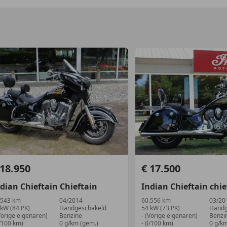
 18.950
€ 17.500
ndian
Chieftain
Chieftain
Indian
Chieftain
chie
.543 km
04/2014
60.556 km
03/20
 kW (84 PK)
Handgeschakeld
54 kW (73 PK)
Handg
Vorige eigenaren)
Benzine
- (Vorige eigenaren)
Benzi
l/100 km)
0 g/km (gem.)
- (l/100 km)
0 g/k