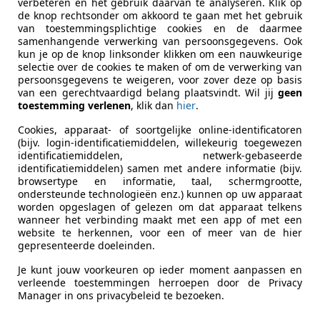
verbeteren en het gebruik daarvan te analyseren. Klik op
de knop rechtsonder om akkoord te gaan met het gebruik
van toestemmingsplichtige cookies en de daarmee
samenhangende verwerking van persoonsgegevens. Ook
kun je op de knop linksonder klikken om een nauwkeurige
selectie over de cookies te maken of om de verwerking van
persoonsgegevens te weigeren, voor zover deze op basis
van een gerechtvaardigd belang plaatsvindt. Wil jij
geen
toestemming verlenen
, klik dan
hier
.
Cookies, apparaat- of soortgelijke online-identificatoren
(bijv. login-identificatiemiddelen, willekeurig toegewezen
identificatiemiddelen, netwerk-gebaseerde
identificatiemiddelen) samen met andere informatie (bijv.
browsertype en informatie, taal, schermgrootte,
ondersteunde technologieën enz.) kunnen op uw apparaat
worden opgeslagen of gelezen om dat apparaat telkens
Brandstof
Benzine
wanneer het verbinding maakt met een app of met een
website te herkennen, voor een of meer van de hier
CO2-emissie
0 g/km (g
gepresenteerde doeleinden.
Je kunt jouw voorkeuren op ieder moment aanpassen en
Comfort en gemak
Cruise con
meer
verleende toestemmingen herroepen door de Privacy
Manager in ons privacybeleid te bezoeken.
Elektrische
Windsche