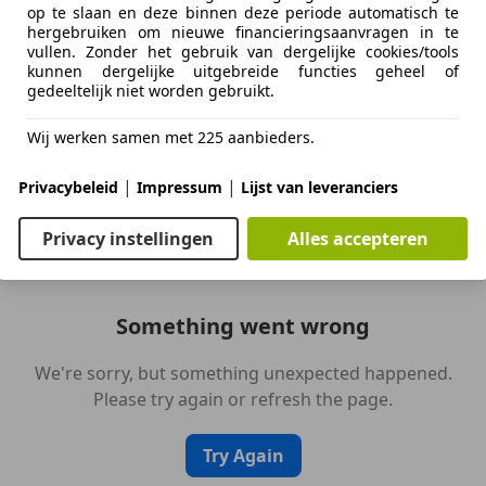
op te slaan en deze binnen deze periode automatisch te
hergebruiken om nieuwe financieringsaanvragen in te
vullen. Zonder het gebruik van dergelijke cookies/tools
Motorverzekering
kunnen dergelijke uitgebreide functies geheel of
gedeeltelijk niet worden gebruikt.
Bereken je premie
Wij werken samen met 225 aanbieders.
Kenteken
Bereken
|
|
Privacybeleid
Impressum
Lijst van leveranciers
nu
Privacy instellingen
Alles accepteren
Something went wrong
We're sorry, but something unexpected happened.
Please try again or refresh the page.
Try Again