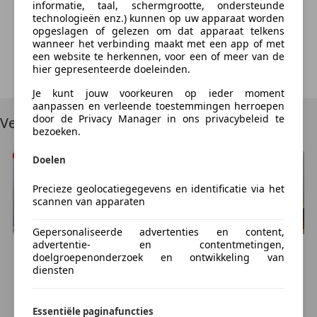
informatie, taal, schermgrootte, ondersteunde
BKR te Tiel).
We're sorry, but something unexpected happened.
technologieën enz.) kunnen op uw apparaat worden
Please try again or refresh the page.
opgeslagen of gelezen om dat apparaat telkens
wanneer het verbinding maakt met een app of met
De geadverteerde prijs is de rijklaar prijs inclusief
een website te herkennen, voor een of meer van de
afleveringskosten en onvermijdbare kosten.
Try Again
hier gepresenteerde doeleinden.
Je kunt jouw voorkeuren op ieder moment
Voordelig en goed verzekeren? kijk op
aanpassen en verleende toestemmingen herroepen
www.motoportleek.nl voor meer informatie over een
door de Privacy Manager in ons privacybeleid te
Vergelijkbare voertuigen
voordelige verzekering voor jouw motor. En klik
bezoeken.
makkelijk je eigen offerte bij elkaar. (ook als je niet je
Doelen
motor bij ons hebt gekocht)
Precieze geolocatiegegevens en identificatie via het
Wat te denken van een kledingshop van meer dan
scannen van apparaten
900 vierkante meter! Een ruime sortering kleding, van
sportief leer tot functionele textielkleding en we
Gepersonaliseerde advertenties en content,
advertentie- en contentmetingen,
hebben altijd meer dan 750 helmen op voorraad.
Peugeot
Metropolis
Peugeot
Metropolis
doelgroepenonderzoek en ontwikkeling van
€ 9.490
€ 6.950
diensten
Verder beschikken we over een zeer goed uitgeruste
7.300 km, 03/2023
11.500 km, 01/2020
werkplaats, inclusief een eigen schadeafdeling. Snel
GOES, NL
HOOGEVEEN, NL
Essentiële paginafuncties