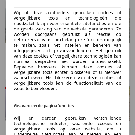
service voor de motorbanden, klaar terwijl je wacht.
Ook voor de verhuur van motoren kun je bij ons
Wij of deze aanbieders gebruiken cookies of
terecht. Kijk voor de voorwaarden op de verhuursite.
vergelijkbare tools en technologieën die
Kom eens langs in onze mooie en zeer complete
noodzakelijk zijn voor essentiële sitefuncties en die
showroom. En .. de koffie staat klaar.
de goede werking van de website garanderen. Ze
worden doorgaans gebruikt als reactie op
gebruikersactiviteit om belangrijke functies mogelijk
Meer informatie
te maken, zoals het instellen en beheren van
inloggegevens of privacyvoorkeuren. Het gebruik
Peugeot
Metropolis
Peugeot
Metropolis
van deze cookies of vergelijkbare technologieën kan
€ 5.745
€ 8.600
Modeljaar:
2026
normaal gesproken niet worden uitgeschakeld.
36.687 km, 03/2017
5.460 km, 03/2023
Bepaalde browsers kunnen deze cookies of
vergelijkbare tools echter blokkeren of u hierover
SLAGHAREN, NL
Rotterdam, NL
waarschuwen. Het blokkeren van deze cookies of
vergelijkbare tools kan de functionaliteit van de
website beïnvloeden.
Geavanceerde paginafuncties
Wij en derden gebruiken verschillende
technologische middelen, waaronder cookies en
Peugeot
Metropolis
Peugeot
Metropolis
vergelijkbare tools op onze website, om u
uitgebreide sitefuncties aan te bieden en een