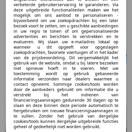
€ 5.790
€ 8.500
verbeterde gebruikerservaring te garanderen. Via
23.000 km, 08/2018
6.888 km, 07/2022
deze uitgebreide functionaliteiten maken we het
mogelijk om ons aanbod te personaliseren -
GOES, NL
Wageningen, NL
bijvoorbeeld om uw zoekopdrachten bij een later
bezoek voort te zetten, om u geschikte aanbiedingen
in uw regio te tonen of om gepersonaliseerde
advertenties en berichten te verstrekken en te
evalueren. Wij slaan uw e-mailadres lokaal op
wanneer u dit opgeeft voor opgeslagen
zoekopdrachten, favoriete voertuigen of in het kader
van de prijsbeoordeling. Dit vergemakkelijkt het
gebruik van de website, omdat u bij latere bezoeken
niet opnieuw hoeft in te voeren. Met uw
Peugeot
Metropolis
Peugeot
Metropolis
toestemming wordt op gebruik gebaseerde
€ 4.945
€ 5.240
informatie verzonden naar dealers waarmee u
contact opneemt. Sommige cookies/tools worden
33.735 km, 06/2017
16.313 km, 06/2015
door de aanbieders gebruikt om informatie die u
TEUGE, NL
AMSTERDAM, NL
verstrekt bij het indienen van
financieringsaanvragen gedurende 30 dagen op te
slaan en deze binnen deze periode automatisch te
hergebruiken om nieuwe financieringsaanvragen in
te vullen. Zonder het gebruik van dergelijke
cookies/tools kunnen dergelijke uitgebreide functies
geheel of gedeeltelijk niet worden gebruikt.