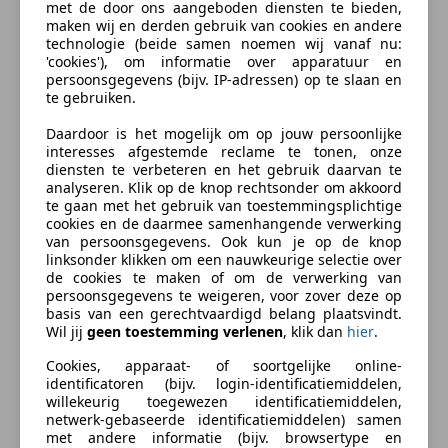
te mogen besturen.
met de door ons aangeboden diensten te bieden,
maken wij en derden gebruik van cookies en andere
technologie (beide samen noemen wij vanaf nu:
Verzekering
De Black Edition-uitvoering van de nieuwe Peugeot
'cookies'), om informatie over apparatuur en
Metropolis is uitgerust met ABS en heeft een
persoonsgegevens (bijv. IP-adressen) op te slaan en
te gebruiken.
gestroomlijnde styling met 13” wielen. Als kers op de
Autoverzekering van de
taart is hij ook veiliger, stabieler en makkelijker te
Daardoor is het mogelijk om op jouw persoonlijke
INDEPENDER
besturen door toepassing van verfijnde
interesses afgestemde reclame te tonen, onze
Bereken je premie
diensten te verbeteren en het gebruik daarvan te
technologieën.
analyseren. Klik op de knop rechtsonder om akkoord
te gaan met het gebruik van toestemmingsplichtige
Kenteken
MotoPort Leek nu al meer dan 35 jaar de grootste,
cookies en de daarmee samenhangende verwerking
van persoonsgegevens. Ook kun je op de knop
mooiste en gezelligste motorzaak van het noorden...
linksonder klikken om een nauwkeurige selectie over
de cookies te maken of om de verwerking van
Officieel dealer van : Aprilia, Kawasaki, Kymco, Moto-
persoonsgegevens te weigeren, voor zover deze op
Bereken nu
basis van een gerechtvaardigd belang plaatsvindt.
Guzzi, Piaggio, Suzuki, Vespa en QJMotors.
Wil jij
geen toestemming verlenen
, klik dan
hier
.
Cookies, apparaat- of soortgelijke online-
Tevens een grote voorraad goed onderhouden
identificatoren (bijv. login-identificatiemiddelen,
Occasions. Bij ons ga je zeker slagen.
willekeurig toegewezen identificatiemiddelen,
netwerk-gebaseerde identificatiemiddelen) samen
Something went wrong
met andere informatie (bijv. browsertype en
Betaling in termijnen mogelijk (toetsing en registratie