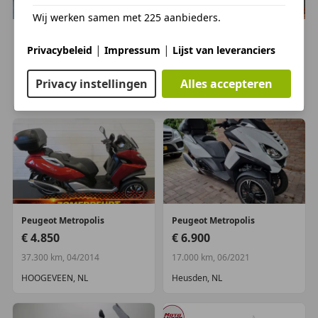
Wij werken samen met 225 aanbieders.
Peugeot
Metropolis
Peugeot
Metropolis
|
|
Privacybeleid
Impressum
Lijst van leveranciers
€ 4.990
€ 5.450
26.669 km, 07/2014
39.900 km, 04/2017
Privacy instellingen
Alles accepteren
AMSTERDAM, NL
HOOGEVEEN, NL
Peugeot
Metropolis
Peugeot
Metropolis
€ 4.850
€ 6.900
37.300 km, 04/2014
17.000 km, 06/2021
HOOGEVEEN, NL
Heusden, NL