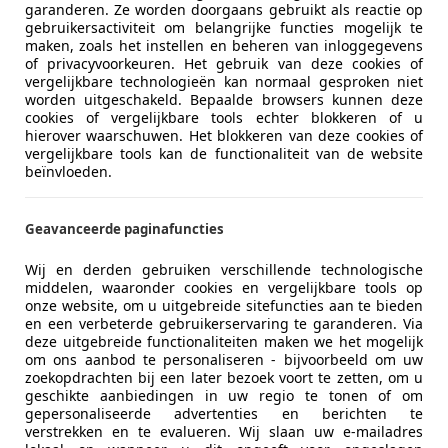
voor directe betaling en vanzelfsprekend ook voor d
garanderen. Ze worden doorgaans gebruikt als reactie op
gebruikersactiviteit om belangrijke functies mogelijk te
kenteken!
maken, zoals het instellen en beheren van inloggegevens
of privacyvoorkeuren. Het gebruik van deze cookies of
Mocht de aanschafprijs of het bij te betalen bedrag 
vergelijkbare technologieën kan normaal gesproken niet
worden uitgeschakeld. Bepaalde browsers kunnen deze
budget? Wij vinden het niet meer dan normaal om h
cookies of vergelijkbare tools echter blokkeren of u
het totaalbedrag of restbedrag in termijnen te betal
hierover waarschuwen. Het blokkeren van deze cookies of
vergelijkbare tools kan de functionaliteit van de website
beïnvloeden.
De beste ervaring krijgt u, zoals u zelf wel zal wete
proefrit. Bel ons vooraf even op en wij zorgen ervoo
gewenst tijdstip, de betreffende motor kunt uitprob
Geavanceerde paginafuncties
Volg ons op Facebook, Instagram en LinkedIn en be
Wij en derden gebruiken verschillende technologische
middelen, waaronder cookies en vergelijkbare tools op
de eerste op de hoogte van onze recentste en belang
onze website, om u uitgebreide sitefuncties aan te bieden
Motorverzekering
onze website is altijd up-to-date met de laatste voo
en een verbeterde gebruikerservaring te garanderen. Via
nieuwsberichten, evenementen en acties: www.joppe
deze uitgebreide functionaliteiten maken we het mogelijk
Bereken je premie
om ons aanbod te personaliseren - bijvoorbeeld om uw
zoekopdrachten bij een later bezoek voort te zetten, om u
Ge&iuml;nteresseerd? Neem contact met ons op of 
Kenteken
geschikte aanbiedingen in uw regio te tonen of om
zodat wij met u contact op kunnen nemen. Wij vertel
gepersonaliseerde advertenties en berichten te
Bereken
verstrekken en te evalueren. Wij slaan uw e-mailadres
nu
over de motorfiets zodat u weet wat u koopt.