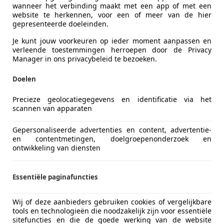
wanneer het verbinding maakt met een app of met een
website te herkennen, voor een of meer van de hier
Oorspronkelijke kleur
GEEL/ZWA
gepresenteerde doeleinden.
Je kunt jouw voorkeuren op ieder moment aanpassen en
"Verkoop van Piaggio 1 Active Electric motor - Slecht
verleende toestemmingen herroepen door de Privacy
Manager in ons privacybeleid te bezoeken.
Op zoek naar een betrouwbare, elektrische metgezel
Doelen
Piaggio 1 Active is de perfecte keuze. Met slechts 55
motor zo goed als nieuw. Geniet van een geruisloze ri
Precieze geolocatiegegevens en identificatie via het
prestaties en het gemak van elektrisch rijden. Mis d
scannen van apparaten
gloednieuwe Piaggio 1 Active te bemachtigen. Nee
Gepersonaliseerde advertenties en content, advertentie-
voor meer informatie!"________________________________
en contentmetingen, doelgroepenonderzoek en
Deze motor wordt u aangeboden door Joppen Moto
ontwikkeling van diensten
Wij zijn al sinds 1978 d&eacute; fullservice motorsp
gebruikte als nieuwe motoren. Mocht u interesse he
meer
Essentiële paginafuncties
motor neem dan eens contact met ons op via 040 206 
merken en type motoren in.
Wij of deze aanbieders gebruiken cookies of vergelijkbare
tools en technologieën die noodzakelijk zijn voor essentiële
Bij zowel inkoop als inruil bieden wij een eerlijke p
sitefuncties en die de goede werking van de website