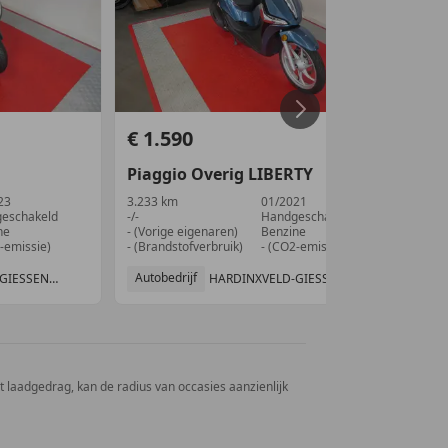
€ 1.590
€ 
Piaggio
Overig
LIBERTY
Pi
23
3.233 km
01/2021
2.3
eschakeld
-/-
Handgeschakeld
1 kW
ne
- (Vorige eigenaren)
Benzine
- (V
-emissie)
- (Brandstofverbruik)
- (CO2-emissie)
- (B
Autobedrijf
Aut
HARDINXVELD-GIESSENDAM, NL
HARDINXVELD-GIESSENDAM, NL
et laadgedrag, kan de radius van occasies aanzienlijk