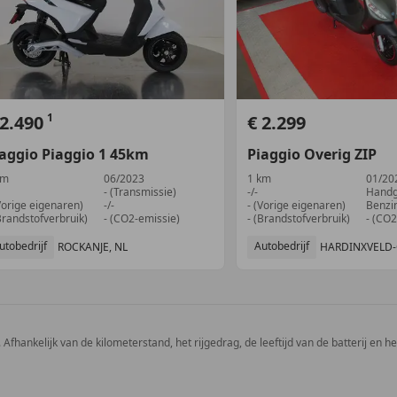
1
 2.490
€ 2.299
iaggio
Piaggio 1
45km
Piaggio
Overig
ZIP
km
06/2023
1 km
01/20
- (Transmissie)
-/-
Handg
Vorige eigenaren)
-/-
- (Vorige eigenaren)
Benzi
Brandstofverbruik)
- (CO2-emissie)
- (Brandstofverbruik)
- (CO2
utobedrijf
Autobedrijf
ROCKANJE, NL
 Afhankelijk van de kilometerstand, het rijgedrag, de leeftijd van de batterij en h