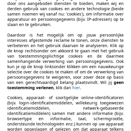
door ons aangeboden diensten te bieden, maken wij en
derden gebruik van cookies en andere technologie (beide
samen noemen wij vanaf nu: 'cookies'), om informatie over
apparatuur en persoonsgegevens (bijv. IP-adressen) op te
slaan en te gebruiken.
Daardoor is het mogelijk om op jouw persoonlijke
interesses afgestemde reclame te tonen, onze diensten te
verbeteren en het gebruik daarvan te analyseren. Klik op
de knop rechtsonder om akkoord te gaan met het gebruik
van toestemmingsplichtige cookies en de daarmee
samenhangende verwerking van persoonsgegevens. Ook
kun je op de knop linksonder klikken om een nauwkeurige
selectie over de cookies te maken of om de verwerking van
persoonsgegevens te weigeren, voor zover deze op basis
van een gerechtvaardigd belang plaatsvindt. Wil jij
geen
toestemming verlenen
, klik dan
hier
.
Cookies, apparaat- of soortgelijke online-identificatoren
(bijv. login-identificatiemiddelen, willekeurig toegewezen
identificatiemiddelen, netwerk-gebaseerde
Brandstof
Benzine
identificatiemiddelen) samen met andere informatie (bijv.
browsertype en informatie, taal, schermgrootte,
ondersteunde technologieën enz.) kunnen op uw apparaat
worden opgeslagen of gelezen om dat apparaat telkens
Kleur
Geel