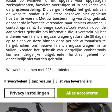
lokaal op wanneer u dit opgeeft voor opgeslagen
zoekopdrachten, favoriete voertuigen of in het kader van
Meer foto&#39;s kunt u vinden op onze website www
de prijsbeoordeling. Dit vergemakkelijkt het gebruik van
de website, omdat u bij latere bezoeken niet opnieuw
informatie omtrent garantie en afleverbeurt en bij
hoeft in te voeren. Met uw toestemming wordt op gebruik
gebaseerde informatie verzonden naar dealers waarmee u
Something went wrong
Joppen Motoren
contact opneemt. Sommige cookies/tools worden door de
aanbieders gebruikt om informatie die u verstrekt bij het
Strijperdijk 3D
indienen van financieringsaanvragen gedurende 30 dagen
We're sorry, but something unexpected happened.
5595XM Leende
op te slaan en deze binnen deze periode automatisch te
Please try again or refresh the page.
T. 0402062033
hergebruiken om nieuwe financieringsaanvragen in te
vullen. Zonder het gebruik van dergelijke cookies/tools
E. info@joppen.nl
kunnen dergelijke uitgebreide functies geheel of
Try Again
&nbsp;
gedeeltelijk niet worden gebruikt.
Meer informatie
Wij werken samen met 225 aanbieders.
|
|
Privacybeleid
Impressum
Lijst van leveranciers
Schade:
schadevrij
Garantielabel:
BOVAG Garantie (12 maanden)
Privacy instellingen
Alles accepteren
Garantie:
Garantie
BTW/marge:
BTW niet verrekenbaar voor onderne
Kenteken:
33-MS-VX