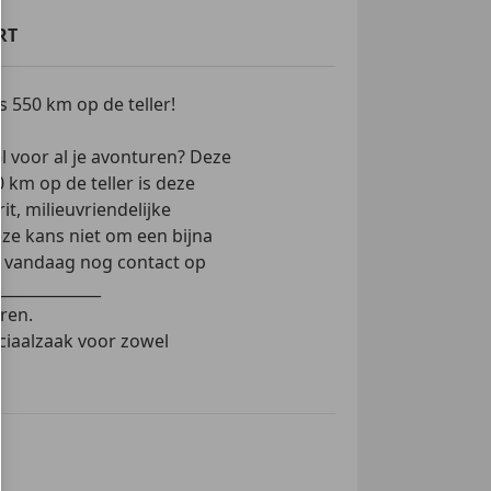
RT
s 550 km op de teller!
 voor al je avonturen? Deze
0 km op de teller is deze
t, milieuvriendelijke
eze kans niet om een bijna
m vandaag nog contact op
_____________
ren.
eciaalzaak voor zowel
bben in het inruilen van uw
2033, wij ruilen alle
rijs voor uw motor en zorgen