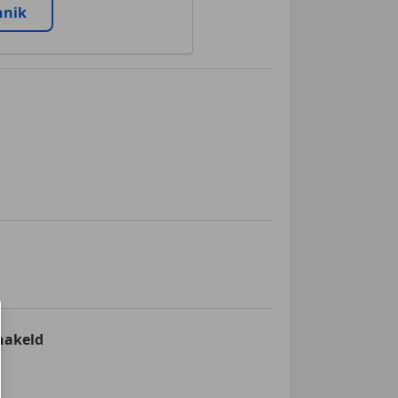
nnik
hakeld