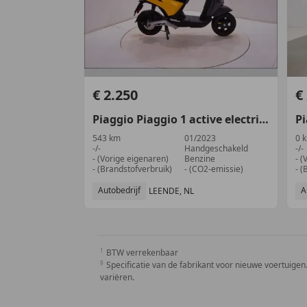
€ 2.250
€
Piaggio
Piaggio 1
active electric 60
P
543 km
01/2023
0 
-/-
Handgeschakeld
-/-
- (Vorige eigenaren)
Benzine
- (
- (Brandstofverbruik)
- (CO2-emissie)
- (
Autobedrijf
A
LEENDE, NL
BTW verrekenbaar
Specificatie van de fabrikant voor nieuwe voertuigen.
variëren.