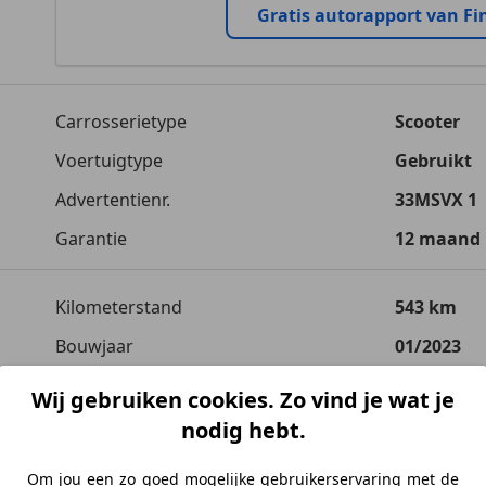
Gratis autorapport van Fi
Carrosserietype
Scooter
Voertuigtype
Gebruikt
Advertentienr.
33MSVX 1
Garantie
12 maand
Kilometerstand
543 km
Bouwjaar
01/2023
Wij gebruiken cookies. Zo vind je wat je
Transmissie
Handgesc
nodig hebt.
Cilinderinhoud
1 cm³
Om jou een zo goed mogelijke gebruikerservaring met de