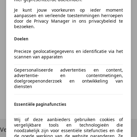
uitdaging aan te gaan, zodat je stabiel kunt rijden en
Kenteken
soepel kunt stoppen, zelfs op de ruigste wegen.
Je kunt jouw voorkeuren op ieder moment
aanpassen en verleende toestemmingen herroepen
door de Privacy Manager in ons privacybeleid te
Vernieuwd instrumentenpaneel
bezoeken.
Een nieuw digi-analoog instrumentenpaneel biedt de
Bereken nu
perfecte mix van traditie en technologie. Het biedt
Doelen
nauwkeurige informatie en heeft tegelijkertijd de
Precieze geolocatiegegevens en identificatie via het
tijdloze esthetiek van de Bullet 350 behouden.
scannen van apparaten
Nieuw chassis
Something went wrong
Gepersonaliseerde advertenties en content,
Een vernieuwd chassis, dat de vorm heeft van een
advertentie- en contentmetingen,
frame met dubbele onderbuis, zorgt voor meer
doelgroepenonderzoek en ontwikkeling van
We're sorry, but something unexpected happened.
diensten
vertrouwen en een stabielere rijervaring, elke keer
Please try again or refresh the page.
weer.
Essentiële paginafuncties
Try Again
USB-poort
Met een nieuw toegevoegde USB-poort kun je je
Wij of deze aanbieders gebruiken cookies of
vergelijkbare tools en technologieën die
apparaten opladen en verbonden blijven met de
Vergelijkbare voertuigen
noodzakelijk zijn voor essentiële sitefuncties en die
wereld, waar je ook bent.
de goede werking van de website garanderen. Ze