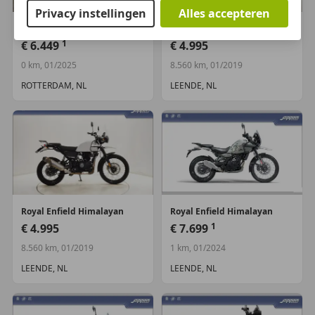
kunnen nemen. Wij vertellen u alles wat wij weten
Privacy instellingen
Alles accepteren
over de motorfiets zodat u weet wat u koopt.
Royal Enfield
Classic 350
Royal Enfield
Himalayan
1
€ 6.449
€ 4.995
Meer foto&#39;s kunt u vinden op onze website
0 km, 01/2025
8.560 km, 01/2019
www.joppen.nl als ook extra informatie omtrent
garantie en afleverbeurt en bijbehorende kosten.
ROTTERDAM, NL
LEENDE, NL
Joppen Motoren
Strijperdijk 3D
5595XM Leende
T. 0402062033
E. info@joppen.nl
&nbsp;
Royal Enfield
Himalayan
Royal Enfield
Himalayan
1
€ 4.995
€ 7.699
Meer informatie
8.560 km, 01/2019
1 km, 01/2024
LEENDE, NL
LEENDE, NL
Segment:
Klassieker
Schade:
schadevrij
Garantielabel:
BOVAG Garantie (36 maanden)