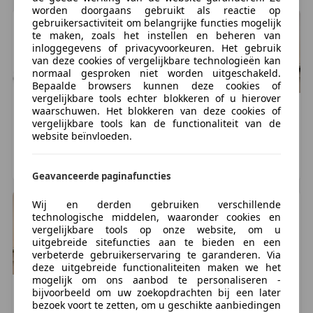
worden doorgaans gebruikt als reactie op
gebruikersactiviteit om belangrijke functies mogelijk
Verkrijgbaar in de kleuren, Black Gold, Black en
te maken, zoals het instellen en beheren van
Maroon_____________________________________________
inloggegevens of privacyvoorkeuren. Het gebruik
Deze motor wordt u aangeboden door Joppen
van deze cookies of vergelijkbare technologieën kan
normaal gesproken niet worden uitgeschakeld.
Motoren.
Bepaalde browsers kunnen deze cookies of
Wij zijn al sinds 1978 d&eacute; fullservice
vergelijkbare tools echter blokkeren of u hierover
motorspeciaalzaak voor zowel gebruikte als nieuwe
Royal Enfield
Bullet 350
Royal Enfield
Classic 350
waarschuwen. Het blokkeren van deze cookies of
vergelijkbare tools kan de functionaliteit van de
motoren. Mocht u interesse hebben in het inruilen
1
1
€ 6.499
€ 6.999
website beïnvloeden.
van uw motor neem dan eens contact met ons op via
0 km, 01/2026
0 km, 01/2026
040 206 2033, wij ruilen alle merken en type motoren
AMSTERDAM, NL
AMSTERDAM, NL
in.
Geavanceerde paginafuncties
Wij en derden gebruiken verschillende
Bij zowel inkoop als inruil bieden wij een eerlijke prijs
technologische middelen, waaronder cookies en
voor uw motor en zorgen voor directe betaling en
vergelijkbare tools op onze website, om u
vanzelfsprekend ook voor de vrijwaring van uw
uitgebreide sitefuncties aan te bieden en een
verbeterde gebruikerservaring te garanderen. Via
kenteken!
deze uitgebreide functionaliteiten maken we het
mogelijk om ons aanbod te personaliseren -
Mocht de aanschafprijs of het bij te betalen bedrag
Royal Enfield
Classic 350
Royal Enfield
Classic 350
bijvoorbeeld om uw zoekopdrachten bij een later
bezoek voort te zetten, om u geschikte aanbiedingen
1
1
€ 6.549
€ 6.549
(net) te hoog zijn voor uw budget? Wij vinden het niet