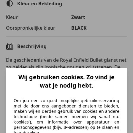
Kleur en Bekleding
Kleur
Zwart
Oorspronkelijke kleur
BLACK
Beschrijving
De geschiedenis van de Royal Enfield Bullet glanst net
zo helder als zijn iconische gouden krijtstrepen. De
Bullet debuteerde in 1932 op de pagina's van het
Wij gebruiken cookies. Zo vind je
tijdschrift The Motor Cycle. In 1948 kwam hij naar de
wat je nodig hebt.
Colmore Cup met een revolutionaire uitvinding die
motorrijden voor altijd veranderde: de
Om jou een zo goed mogelijke gebruikerservaring
swingarmvering. Royal Enfield won er in 1952 de
met de door ons aangeboden diensten te bieden,
allereerste Schotse Six Days Trial mee, met de
maken wij en derden gebruik van cookies en andere
technologie (beide samen noemen wij vanaf nu:
legendarische Johnny Brittain als rijder. Daarna
'cookies'), om informatie over apparatuur en
veroverde hij de meest onstuimige terreinen tijdens
persoonsgegevens (bijv. IP-adressen) op te slaan en
proefritten in heel Europa.
meer
te gebruiken.