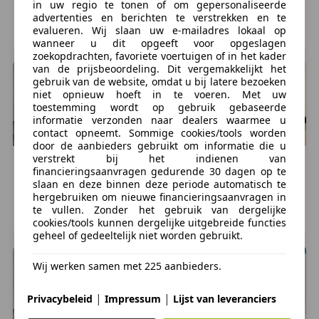
in uw regio te tonen of om gepersonaliseerde
meer dan normaal om het u mogelijk te maken om
0 km, 01/2026
0 km, 01/2026
advertenties en berichten te verstrekken en te
het totaalbedrag of restbedrag in termijnen te
evalueren. Wij slaan uw e-mailadres lokaal op
AMSTERDAM, NL
AMSTERDAM, NL
wanneer u dit opgeeft voor opgeslagen
betalen.
zoekopdrachten, favoriete voertuigen of in het kader
van de prijsbeoordeling. Dit vergemakkelijkt het
De beste ervaring krijgt u, zoals u zelf wel zal weten
gebruik van de website, omdat u bij latere bezoeken
niet opnieuw hoeft in te voeren. Met uw
door middel van een proefrit. Bel ons vooraf even op
toestemming wordt op gebruik gebaseerde
en wij zorgen ervoor dat u, op een voor u gewenst
informatie verzonden naar dealers waarmee u
tijdstip, de betreffende motor kunt uitproberen.
contact opneemt. Sommige cookies/tools worden
door de aanbieders gebruikt om informatie die u
verstrekt bij het indienen van
Royal Enfield
Classic 350
Royal Enfield
Classic 350
Volg ons op Facebook, Instagram en LinkedIn en ben
financieringsaanvragen gedurende 30 dagen op te
1
1
€ 6.549
€ 6.799
als &eacute;&eacute;n van de eerste op de hoogte
slaan en deze binnen deze periode automatisch te
hergebruiken om nieuwe financieringsaanvragen in
van onze recentste en belangrijkste informatie. Ook
0 km, 01/2026
0 km, 01/2026
te vullen. Zonder het gebruik van dergelijke
onze website is altijd up-to-date met de laatste
AMSTERDAM, NL
AMSTERDAM, NL
cookies/tools kunnen dergelijke uitgebreide functies
voorraad motoren, nieuwsberichten, evenementen
geheel of gedeeltelijk niet worden gebruikt.
en acties: www.joppen.nl.
Wij werken samen met 225 aanbieders.
Ge&iuml;nteresseerd? Neem contact met ons op of
|
|
Privacybeleid
Impressum
Lijst van leveranciers
stuur ons uw gegevens zodat wij met u contact op