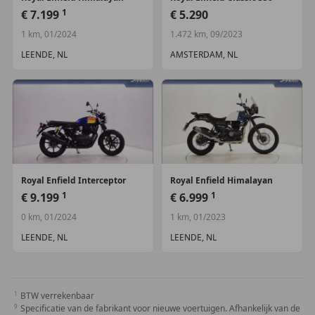
1
€ 7.199
€ 5.290
1 km, 01/2024
1.472 km, 09/2023
LEENDE, NL
AMSTERDAM, NL
Royal Enfield
Interceptor
Royal Enfield
Himalayan
1
1
€ 9.199
€ 6.999
0 km, 01/2024
1 km, 01/2023
LEENDE, NL
LEENDE, NL
BTW verrekenbaar
Specificatie van de fabrikant voor nieuwe voertuigen. Afhankelijk van de