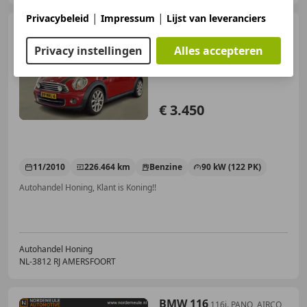
|
|
Privacybeleid
Impressum
Lijst van leveranciers
MINI Cooper Cabrio
1.6
Chili
Privacy instellingen
Alles accepteren
€ 3.450
11/2010
226.464 km
Benzine
90 kW (122 PK)
Autohandel Honing, Klant is Koning!!
Autohandel Honing
NL-3812 RJ AMERSFOORT
BMW 116
116i. PANO, AIRCO,