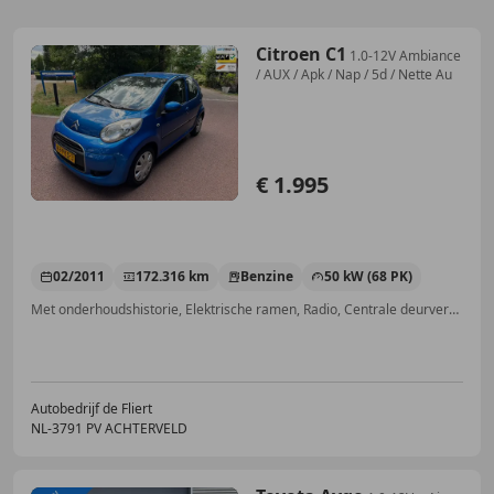
Citroen C1
1.0-12V Ambiance
/ AUX / Apk / Nap / 5d / Nette Au
€ 1.995
02/2011
172.316 km
Benzine
50 kW (68 PK)
Met onderhoudshistorie, Elektrische ramen, Radio, Centrale deurvergrendeling met afstandsbediening, ABS, Airbag bestuurder, Zij-airbags, Centrale vergrendeling
Autobedrijf de Fliert
NL-3791 PV ACHTERVELD