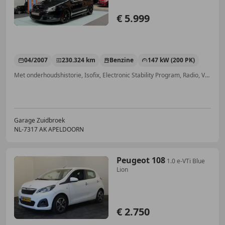
€ 5.999
04/2007
230.324 km
Benzine
147 kW (200 PK)
Met onderhoudshistorie, Isofix, Electronic Stability Program, Radio, Voorruitverwarming, Navigatiesysteem, Centrale deurvergrendeling met afstandsbediening, CD
Garage Zuidbroek
NL-7317 AK APELDOORN
Peugeot 108
1.0 e-VTi Blue
Lion
€ 2.750