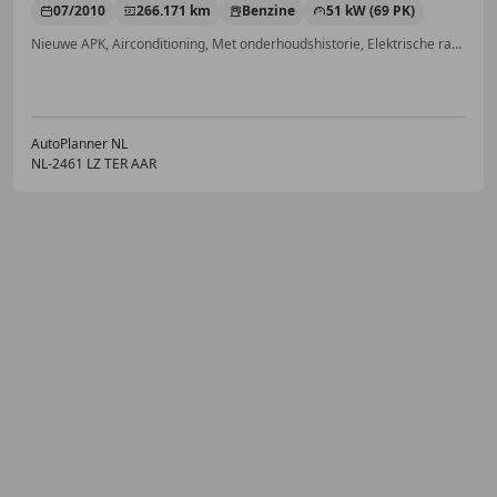
07/2010
266.171 km
Benzine
51 kW (69 PK)
Nieuwe APK, Airconditioning, Met onderhoudshistorie, Elektrische ramen, Radio, Centrale deurvergrendeling met afstandsbediening, Elektrisch verstelbare buitenspiegels, CD
AutoPlanner NL
NL-2461 LZ TER AAR