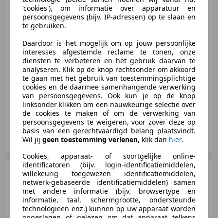
'cookies'), om informatie over apparatuur en
persoonsgegevens (bijv. IP-adressen) op te slaan en
te gebruiken.
€ 999
Daardoor is het mogelijk om op jouw persoonlijke
interesses afgestemde reclame te tonen, onze
diensten te verbeteren en het gebruik daarvan te
analyseren. Klik op de knop rechtsonder om akkoord
08/2009
149.345 km
Benzine
55 kW (75 PK)
te gaan met het gebruik van toestemmingsplichtige
cookies en de daarmee samenhangende verwerking
Alarm, Startonderbreker, Centrale vergrendeling, Airbag passagier, ABS
van persoonsgegevens. Ook kun je op de knop
linksonder klikken om een nauwkeurige selectie over
de cookies te maken of om de verwerking van
persoonsgegevens te weigeren, voor zover deze op
basis van een gerechtvaardigd belang plaatsvindt.
Automobielbedrijf Veld
Wil jij
geen toestemming verlenen
, klik dan
hier
.
NL-8345 HJ KALLENKOTE
Cookies, apparaat- of soortgelijke online-
identificatoren (bijv. login-identificatiemiddelen,
Toyota Yaris
1.3 VVTi Sol
willekeurig toegewezen identificatiemiddelen,
MMT 5drs AIRCO RIJDT GOED
netwerk-gebaseerde identificatiemiddelen) samen
NAP APK 2-2
met andere informatie (bijv. browsertype en
informatie, taal, schermgrootte, ondersteunde
technologieën enz.) kunnen op uw apparaat worden
opgeslagen of gelezen om dat apparaat telkens