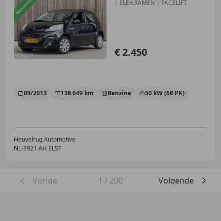
| ELEK.RAMEN | FACELIFT
€ 2.450
09/2013
138.649 km
Benzine
50 kW (68 PK)
Heuvelrug Automotive
NL-3921 AH ELST
Vorige
1
/
200
Volgende