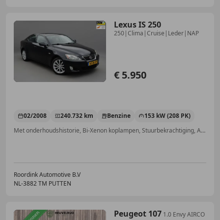
Lexus IS 250
250|Clima|Cruise|Leder|NAP
€ 5.950
02/2008
240.732 km
Benzine
153 kW (208 PK)
Met onderhoudshistorie, Bi-Xenon koplampen, Stuurbekrachtiging, ABS, Keyless Entry, Airbag passagier, Startonderbreker, CD
Roordink Automotive B.V
NL-3882 TM PUTTEN
Peugeot 107
1.0 Envy AIRCO