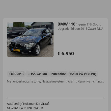
BMW 116
1-serie 116i Sport
Upgrade Edition 2013 Zwart NL A
€ 6.950
03/2013
155.541 km
Benzine
100 kW (136 PK)
Met onderhoudshistorie, Navigatiesysteem, Alarm, Xenon verlichting, Stoelverwarming, Bi-Xenon koplampen, Cruise control, Elektrisch verstelbare buitenspiegels
Autobedrijf Huisman De Graaf
NL-7961 EA RUINERWOLD