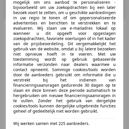
mogelijk om ons aanbod te personaliseren -
bijvoorbeeld om uw zoekopdrachten bij een later
bezoek voort te zetten, om u geschikte aanbiedingen
in uw regio te tonen of om gepersonaliseerde
advertenties en berichten te verstrekken en te
Toyota Yaris
1.0 VVT-i Trend
evalueren. Wij slaan uw e-mailadres lokaal op
Airco | LMV | Nieuwe APK
wanneer u dit opgeeft voor opgeslagen
zoekopdrachten, favoriete voertuigen of in het kader
van de prijsbeoordeling. Dit vergemakkelijkt het
gebruik van de website, omdat u bij latere bezoeken
niet opnieuw hoeft in te voeren. Met uw
€ 6.750
toestemming wordt op gebruik gebaseerde
informatie verzonden naar dealers waarmee u
contact opneemt. Sommige cookies/tools worden
door de aanbieders gebruikt om informatie die u
verstrekt bij het indienen van
08/2014
127.499 km
Benzine
51 kW (69 PK)
financieringsaanvragen gedurende 30 dagen op te
slaan en deze binnen deze periode automatisch te
Parkeerhulp met camera, Garantie, Alarm, Lichtmetalen velgen, Elektrisch verstelbare buitenspiegels, Automatische klimaatregeling, Multifunctioneel stuurwiel, Zij-airbags
hergebruiken om nieuwe financieringsaanvragen in
te vullen. Zonder het gebruik van dergelijke
cookies/tools kunnen dergelijke uitgebreide functies
geheel of gedeeltelijk niet worden gebruikt.
Autoselect-Brabant
Wij werken samen met 225 aanbieders.
NL-5258 BL BERLICUM