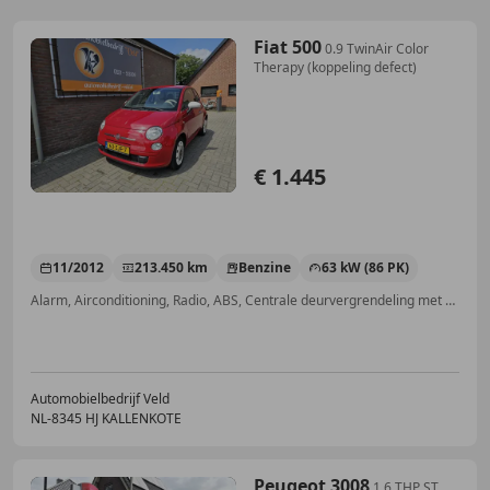
Fiat 500
0.9 TwinAir Color
Therapy (koppeling defect)
€ 1.445
11/2012
213.450 km
Benzine
63 kW (86 PK)
Alarm, Airconditioning, Radio, ABS, Centrale deurvergrendeling met afstandsbediening, Zij-airbags, CD, Start/Stop-systeem
Automobielbedrijf Veld
NL-8345 HJ KALLENKOTE
Peugeot 3008
1.6 THP ST