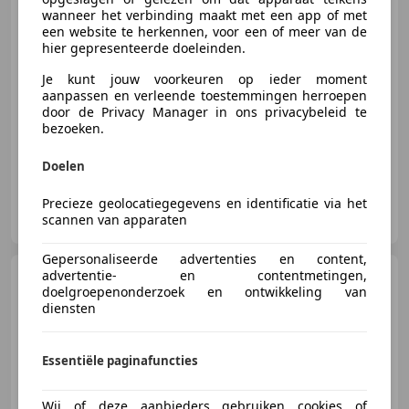
€ 2.995
wanneer het verbinding maakt met een app of met
een website te herkennen, voor een of meer van de
hier gepresenteerde doeleinden.
Je kunt jouw voorkeuren op ieder moment
04/2006
180.237 km
Benzine
64 kW (87 PK)
aanpassen en verleende toestemmingen herroepen
door de Privacy Manager in ons privacybeleid te
Airconditioning, Startonderbreker, Zij-airbags, CD, Centrale deurvergrendeling met afstandsbediening, Airbag passagier, Elektrische ramen
bezoeken.
Doelen
Precieze geolocatiegegevens en identificatie via het
Ed-Kar Import en Export
scannen van apparaten
NL-3076 JA ROTTERDAM
Gepersonaliseerde advertenties en content,
advertentie- en contentmetingen,
Toyota Aygo
1.0 VVT-i x-play
doelgroepenonderzoek en ontwikkeling van
Cruise control
diensten
Essentiële paginafuncties
€ 3.950
Wij of deze aanbieders gebruiken cookies of