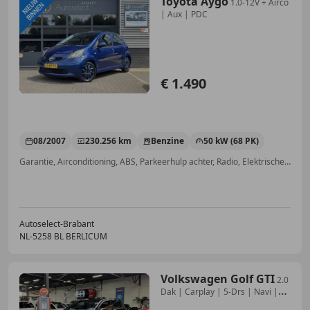
Toyota Aygo
1.0-12V + Airco
| Aux | PDC
€ 1.490
08/2007
230.256 km
Benzine
50 kW (68 PK)
Garantie, Airconditioning, ABS, Parkeerhulp achter, Radio, Elektrische ramen, Zij-airbags, Airbag passagier
Autoselect-Brabant
NL-5258 BL BERLICUM
Volkswagen Golf GTI
2.0
Dak | Carplay | 5-Drs | Navi |
Clima