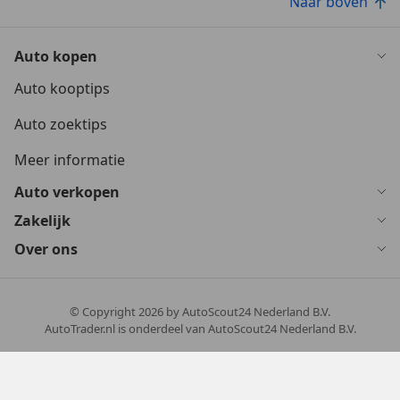
Naar boven
Auto kopen
Auto kooptips
Auto zoektips
Meer informatie
Auto verkopen
Zakelijk
Over ons
© Copyright
2026
by AutoScout24 Nederland B.V.
AutoTrader.nl is onderdeel van AutoScout24 Nederland B.V.