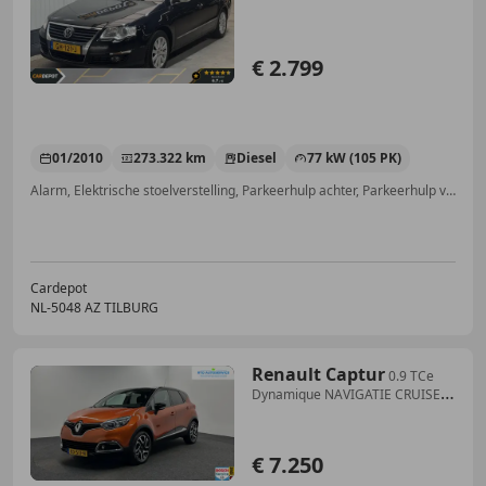
€ 2.799
01/2010
273.322 km
Diesel
77 kW (105 PK)
Alarm, Elektrische stoelverstelling, Parkeerhulp achter, Parkeerhulp voor, Radio, Electronic Stability Program, Winterpakket, Airconditioning
Cardepot
NL-5048 AZ TILBURG
Renault Captur
0.9 TCe
Dynamique NAVIGATIE CRUISE
ECC LM.
€ 7.250