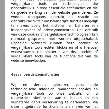
vergelijkbare tools en technologieën die
noodzakelijk zijn voor essentiële sitefuncties en die
de goede werking van de website garanderen. Ze
10/2014
194.048 km
Benzine
51 kW (69 PK)
worden doorgaans gebruikt als reactie op
gebruikersactiviteit om belangrijke functies mogelijk
Nieuwe APK, Elektrisch verstelbare buitenspiegels, Lederen stuurwiel, Met onderhoudshistorie, Zij-airbags, Electronic Stability Program, Traction control, Airbag passagier
te maken, zoals het instellen en beheren van
inloggegevens of privacyvoorkeuren. Het gebruik
van deze cookies of vergelijkbare technologieën kan
normaal gesproken niet worden uitgeschakeld.
Bepaalde browsers kunnen deze cookies of
DVW Automotive
vergelijkbare tools echter blokkeren of u hierover
NL-1704 RM HEERHUGOWAARD
waarschuwen. Het blokkeren van deze cookies of
vergelijkbare tools kan de functionaliteit van de
website beïnvloeden.
Geavanceerde paginafuncties
Wij en derden gebruiken verschillende
technologische middelen, waaronder cookies en
vergelijkbare tools op onze website, om u
uitgebreide sitefuncties aan te bieden en een
verbeterde gebruikerservaring te garanderen. Via
deze uitgebreide functionaliteiten maken we het