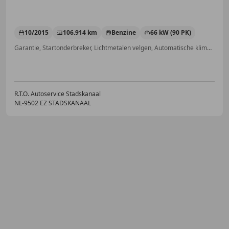
10/2015
106.914 km
Benzine
66 kW (90 PK)
Garantie, Startonderbreker, Lichtmetalen velgen, Automatische klimaatregeling, Alarm, ABS, Cruise control, Multifunctioneel stuurwiel
R.T.O. Autoservice Stadskanaal
NL-9502 EZ STADSKANAAL