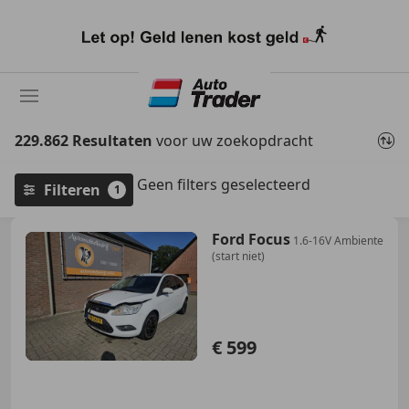
Ga
naar
hoofdinhoud
229.862 Resultaten
voor uw zoekopdracht
Geen filters geselecteerd
Filteren
1
Ford Focus
1.6-16V Ambiente
(start niet)
€ 599