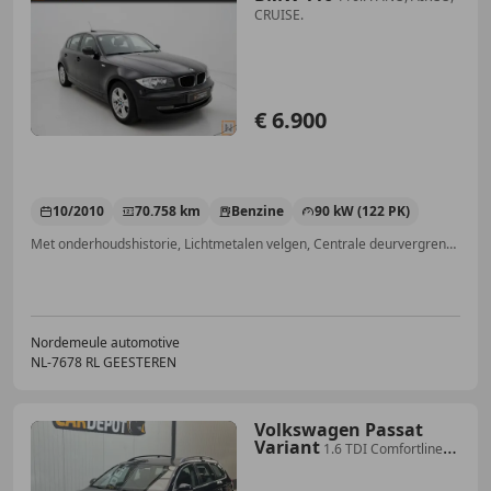
CRUISE.
€ 6.900
10/2010
70.758 km
Benzine
90 kW (122 PK)
Met onderhoudshistorie, Lichtmetalen velgen, Centrale deurvergrendeling met afstandsbediening, Start/Stop-systeem, Startonderbreker, Lederen stuurwiel, Boordcomputer, CD
Nordemeule automotive
NL-7678 RL GEESTEREN
Volkswagen Passat
Variant
1.6 TDI Comfortline
BlueMotion