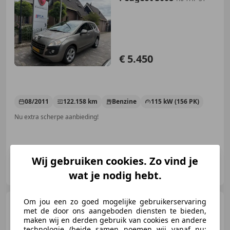
€ 5.450
08/2011
122.158 km
Benzine
115 kW (156 PK)
Nu extra scherpe aanbieding!
Wij gebruiken cookies. Zo vind je
Autobedrijf Wemmenhove B.V.
NL-7921 VM ZUIDWOLDE
wat je nodig hebt.
Om jou een zo goed mogelijke gebruikerservaring
Dacia Sandero
1.2
met de door ons aangeboden diensten te bieden,
Ambiance (koppeling versleten)
maken wij en derden gebruik van cookies en andere
technologie (beide samen noemen wij vanaf nu: