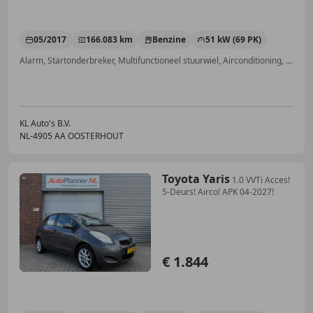
05/2017
166.083 km
Benzine
51 kW (69 PK)
Alarm, Startonderbreker, Multifunctioneel stuurwiel, Airconditioning, Elektrische ramen, Mistlampen, Airbag passagier, Radio
KL Auto's B.V.
NL-4905 AA OOSTERHOUT
Toyota Yaris
1.0 VVTi Acces!
5-Deurs! Airco! APK 04-2027!
€ 1.844