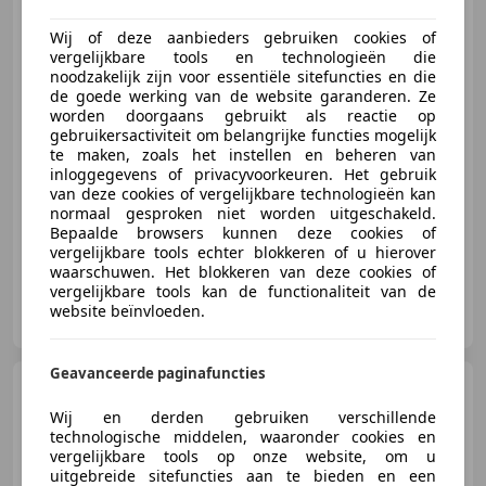
metallic | Crui
Wij of deze aanbieders gebruiken cookies of
vergelijkbare tools en technologieën die
noodzakelijk zijn voor essentiële sitefuncties en die
€ 8.325
de goede werking van de website garanderen. Ze
worden doorgaans gebruikt als reactie op
gebruikersactiviteit om belangrijke functies mogelijk
te maken, zoals het instellen en beheren van
03/2018
111.281 km
Benzine
81 kW (110 PK)
inloggegevens of privacyvoorkeuren. Het gebruik
van deze cookies of vergelijkbare technologieën kan
Met onderhoudshistorie, Bandenspanningscontrole, Dakrails, Regensensor, Reservewiel, Cruise control, LED verlichting, Elektrische stoelverstelling
normaal gesproken niet worden uitgeschakeld.
Bepaalde browsers kunnen deze cookies of
vergelijkbare tools echter blokkeren of u hierover
waarschuwen. Het blokkeren van deze cookies of
vergelijkbare tools kan de functionaliteit van de
Visser & Tromp Automotive
website beïnvloeden.
NL-1822 BZ ALKMAAR
Geavanceerde paginafuncties
Opel Corsa
1.2 GS Line |
Summit White |
Wij en derden gebruiken verschillende
Carplay/AndroidAuto/C
technologische middelen, waaronder cookies en
vergelijkbare tools op onze website, om u
uitgebreide sitefuncties aan te bieden en een