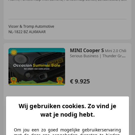
Visser & Tromp Automotive
NL-1822 BZ ALKMAAR
MINI Cooper S
Mini 2.0 Chili
Serious Business | Thunder Grey
Met
€ 9.925
Wij gebruiken cookies. Zo vind je
04/2014
172.027 km
Benzine
141 kW (192 PK)
wat je nodig hebt.
Met onderhoudshistorie, Getinte ramen, Navigatiesysteem, Zij-airbags, Sportstoelen, Spoiler, LED verlichting, Cruise control
Om jou een zo goed mogelijke gebruikerservaring