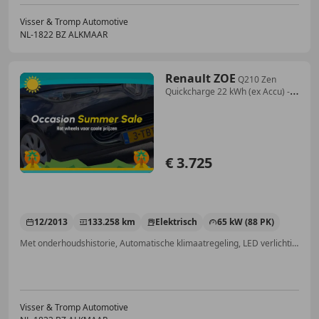
Visser & Tromp Automotive
NL-1822 BZ ALKMAAR
Renault ZOE
Q210 Zen
Quickcharge 22 kWh (ex Accu) -
Noir Etoil
€ 3.725
12/2013
133.258 km
Elektrisch
65 kW (88 PK)
Met onderhoudshistorie, Automatische klimaatregeling, LED verlichting, Parkeerhulp met camera, Airbag bestuurder, LED dagrijverlichting, Navigatiesysteem, ABS
Visser & Tromp Automotive