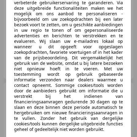
€ 8.925
verbeterde gebruikerservaring te garanderen. Via
deze uitgebreide functionaliteiten maken we het
mogelijk om ons aanbod te personaliseren -
bijvoorbeeld om uw zoekopdrachten bij een later
bezoek voort te zetten, om u geschikte aanbiedingen
07/2020
158.053 km
Benzine
74 kW (101 PK)
in uw regio te tonen of om gepersonaliseerde
advertenties en berichten te verstrekken en te
Lane Departure Warning Systeem, Stoelverwarming, Sportstoelen, Apple CarPlay, Getinte ramen, Lichtmetalen velgen, Met onderhoudshistorie, LED verlichting
evalueren. Wij slaan uw e-mailadres lokaal op
wanneer u dit opgeeft voor opgeslagen
zoekopdrachten, favoriete voertuigen of in het kader
van de prijsbeoordeling. Dit vergemakkelijkt het
gebruik van de website, omdat u bij latere bezoeken
Visser & Tromp Automotive
niet opnieuw hoeft in te voeren. Met uw
NL-1822 BZ ALKMAAR
toestemming wordt op gebruik gebaseerde
informatie verzonden naar dealers waarmee u
contact opneemt. Sommige cookies/tools worden
Peugeot Bipper
Tepee 1.4i
door de aanbieders gebruikt om informatie die u
| Rouge Lucifer| Airco | Hoge
verstrekt bij het indienen van
Instap |
financieringsaanvragen gedurende 30 dagen op te
slaan en deze binnen deze periode automatisch te
hergebruiken om nieuwe financieringsaanvragen in
te vullen. Zonder het gebruik van dergelijke
cookies/tools kunnen dergelijke uitgebreide functies
€ 3.725
geheel of gedeeltelijk niet worden gebruikt.