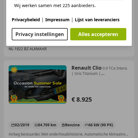
Wij werken samen met 225 aanbieders.
05/2010
165.303 km
Benzine
54 kW (73 PK)
|
|
Privacybeleid
Impressum
Lijst van leveranciers
Privacy instellingen
Alles accepteren
Visser & Tromp Automotive
NL-1822 BZ ALKMAAR
Renault Clio
0.9 TCe Intens
| Gris Titanium |
Nav/Cruise/Airco/
€ 8.925
02/2019
84.709 km
Benzine
66 kW (90 PK)
Airbag bestuurder, Met onderhoudshistorie, Automatische klimaatregeling, Regensensor, Parkeerhulp achter, Lichtmetalen velgen, Navigatiesysteem, Keyless Entry