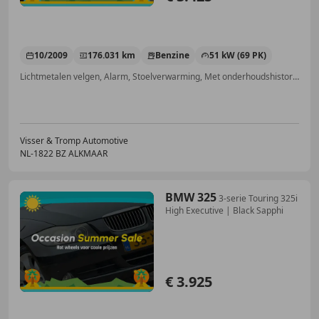
10/2009
176.031 km
Benzine
51 kW (69 PK)
Lichtmetalen velgen, Alarm, Stoelverwarming, Met onderhoudshistorie, Electronic Stability Program, Elektrische ramen, Centrale deurvergrendeling met afstandsbediening, Lederen stuurwiel
Visser & Tromp Automotive
NL-1822 BZ ALKMAAR
BMW 325
3-serie Touring 325i
High Executive | Black Sapphi
€ 3.925