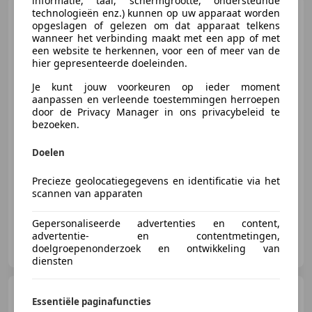
informatie, taal, schermgrootte, ondersteunde
Honda Civic
technologieën enz.) kunnen op uw apparaat worden
1.0 i-VTEC
opgeslagen of gelezen om dat apparaat telkens
Comfort | Lunar Silver Metallic |
wanneer het verbinding maakt met een app of met
Sport
een website te herkennen, voor een of meer van de
hier gepresenteerde doeleinden.
Je kunt jouw voorkeuren op ieder moment
€ 9.925
aanpassen en verleende toestemmingen herroepen
door de Privacy Manager in ons privacybeleid te
bezoeken.
Doelen
01/2018
164.709 km
Benzine
95 kW (129 PK)
Alarm, Lane Departure Warning Systeem, Adaptieve Cruise Control, Met onderhoudshistorie, Digitale radio-ontvangst, Airbag passagier, ABS, LED verlichting
Precieze geolocatiegegevens en identificatie via het
scannen van apparaten
Gepersonaliseerde advertenties en content,
advertentie- en contentmetingen,
Visser & Tromp Automotive
doelgroepenonderzoek en ontwikkeling van
NL-1822 BZ ALKMAAR
diensten
Peugeot Partner
Tepee 1.2
Essentiële paginafuncties
110PK Outdoor | Nocciola