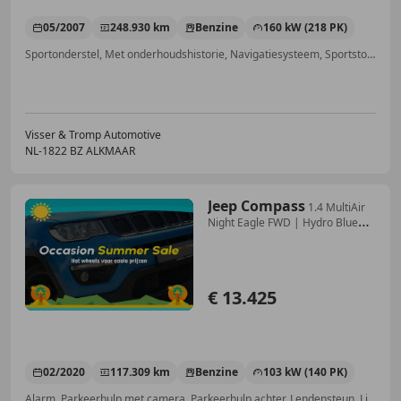
05/2007
248.930 km
Benzine
160 kW (218 PK)
Sportonderstel, Met onderhoudshistorie, Navigatiesysteem, Sportstoelen, Trekhaak, Xenon verlichting, Panorama dak, Getinte ramen
Visser & Tromp Automotive
NL-1822 BZ ALKMAAR
Jeep Compass
1.4 MultiAir
Night Eagle FWD | Hydro Blue
Metallic
€ 13.425
02/2020
117.309 km
Benzine
103 kW (140 PK)
Alarm, Parkeerhulp met camera, Parkeerhulp achter, Lendensteun, Lichtmetalen velgen, Keyless Entry, Startonderbreker, Airbag passagier