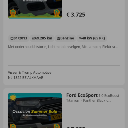
€ 3.725
01/2013
69.285 km
Benzine
48 kW (65 PK)
Met onderhoudshistorie, Lichtmetalen velgen, Mistlampen, Elektrisch verstelbare buitenspiegels, Centrale deurvergrendeling met afstandsbediening, Elektrische ramen, Radio, Start/Stop-systeem
Visser & Tromp Automotive
NL-1822 BZ ALKMAAR
Ford EcoSport
1.0 EcoBoost
Titanium - Panther Black -
Nav/Winter