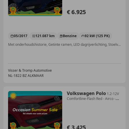
€ 6.925
05/2017
121.087 km
Benzine
92 kW (125 PK)
Met onderhoudshistorie, Getinte ramen, LED dagrijverlichting, Stoelverwarming, Bandenspanningscontrole, Voorruitverwarming, Dakrails, LED verlichting
Visser & Tromp Automotive
NL-1822 BZ ALKMAAR
Volkswagen Polo
1.2-12V
Comfortline-Flash Red - Airco -
Cruise Con
€ 3.425