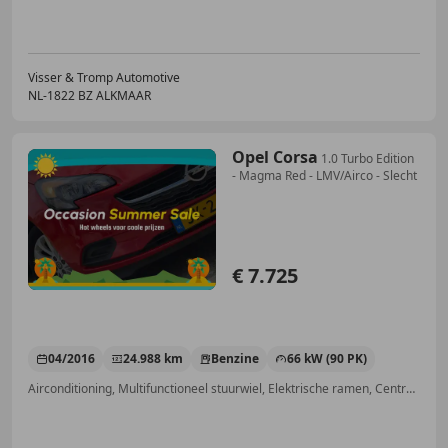
Visser & Tromp Automotive
NL-1822 BZ ALKMAAR
Opel Corsa
1.0 Turbo Edition
- Magma Red - LMV/Airco - Slecht
€ 7.725
04/2016
24.988 km
Benzine
66 kW (90 PK)
Airconditioning, Multifunctioneel stuurwiel, Elektrische ramen, Centrale vergrendeling, Traction control, Zij-airbags, Bandenspanningscontrole, Airbag passagier