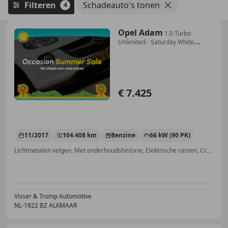
Filteren
Schadeauto's tonen
4
Opel Adam
1.0 Turbo
Unlimited - Saturday White
Fever/Black -
€ 7.425
11/2017
104.408 km
Benzine
66 kW (90 PK)
Lichtmetalen velgen, Met onderhoudshistorie, Elektrische ramen, Cruise control, Getinte ramen, Multifunctioneel stuurwiel, Digitale radio-ontvangst, LED verlichting
Visser & Tromp Automotive
NL-1822 BZ ALKMAAR