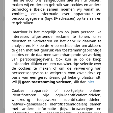
met de door ons aangeboden diensten te bieden,
maken wij en derden gebruik van cookies en andere
Visser & Tromp Automotive
technologie (beide samen noemen wij vanaf nu:
NL-1822 BZ ALKMAAR
'cookies'), om informatie over apparatuur en
persoonsgegevens (bijv. IP-adressen) op te slaan en
te gebruiken.
Ford Ka/Ka+
1.2 Titanium -
Ceramic White - Airco/LMV -
Daardoor is het mogelijk om op jouw persoonlijke
Superfr
interesses afgestemde reclame te tonen, onze
diensten te verbeteren en het gebruik daarvan te
€ 2.725
analyseren. Klik op de knop rechtsonder om akkoord
te gaan met het gebruik van toestemmingsplichtige
cookies en de daarmee samenhangende verwerking
van persoonsgegevens. Ook kun je op de knop
linksonder klikken om een nauwkeurige selectie over
02/2010
117.361 km
Benzine
51 kW (69 PK)
de cookies te maken of om de verwerking van
persoonsgegevens te weigeren, voor zover deze op
Airconditioning, Met onderhoudshistorie, Lichtmetalen velgen, Mistlampen, Radio, Elektrisch verstelbare buitenspiegels, Centrale deurvergrendeling met afstandsbediening, Multifunctioneel stuurwiel
basis van een gerechtvaardigd belang plaatsvindt.
Wil jij
geen toestemming verlenen
, klik dan
hier
.
Cookies, apparaat- of soortgelijke online-
identificatoren (bijv. login-identificatiemiddelen,
Visser & Tromp Automotive
willekeurig toegewezen identificatiemiddelen,
NL-1822 BZ ALKMAAR
netwerk-gebaseerde identificatiemiddelen) samen
met andere informatie (bijv. browsertype en