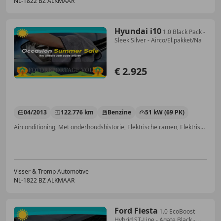
NL-1822 BZ ALKMAAR
Hyundai i10
1.0 Black Pack -
Sleek Silver - Airco/El.pakket/Na
€ 2.925
04/2013
122.776 km
Benzine
51 kW (69 PK)
Airconditioning, Met onderhoudshistorie, Elektrische ramen, Elektrisch verstelbare buitenspiegels, Centrale deurvergrendeling met afstandsbediening, Navigatiesysteem, Getinte ramen, Radio
Visser & Tromp Automotive
NL-1822 BZ ALKMAAR
Ford Fiesta
1.0 EcoBoost
Hybrid ST-Line - Agate Black -