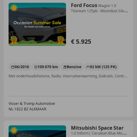
Ford Focus
Wagon 1.0
Titanium 125pk - Moondust Silver
- Rijas
€ 5.925
06/2016
109.070 km
Benzine
92 kW (125 PK)
Met onderhoudshistorie, Radio, Voorruitverwarming, Dakrails, Centrale deurvergrendeling met afstandsbediening, Lichtmetalen velgen, Binnenspiegel automatisch dimmend, Regensensor
Visser & Tromp Automotive
NL-1822 BZ ALKMAAR
Mitsubishi Space Star
1.0 Inform| Cerulean Blue Mica |