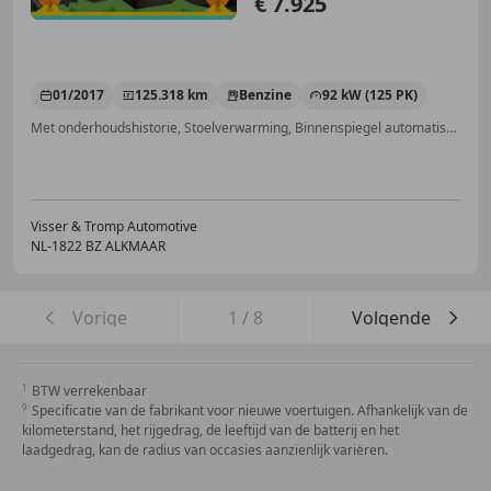
€ 7.925
01/2017
125.318 km
Benzine
92 kW (125 PK)
Met onderhoudshistorie, Stoelverwarming, Binnenspiegel automatisch dimmend, Parkeerhulp achter, Voorruitverwarming, Getinte ramen, Regensensor, Lichtmetalen velgen
Visser & Tromp Automotive
NL-1822 BZ ALKMAAR
Vorige
1
/
8
Volgende
BTW verrekenbaar
Specificatie van de fabrikant voor nieuwe voertuigen. Afhankelijk van de
kilometerstand, het rijgedrag, de leeftijd van de batterij en het
laadgedrag, kan de radius van occasies aanzienlijk variëren.