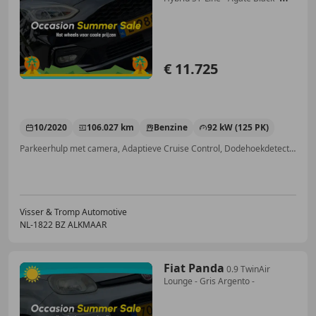
Winter
€ 11.725
10/2020
106.027 km
Benzine
92 kW (125 PK)
Parkeerhulp met camera, Adaptieve Cruise Control, Dodehoekdetectie, Voorruitverwarming, Lane Departure Warning Systeem, Getinte ramen, Parkeerhulp voor, Apple CarPlay
Visser & Tromp Automotive
NL-1822 BZ ALKMAAR
Fiat Panda
0.9 TwinAir
Lounge - Gris Argento -