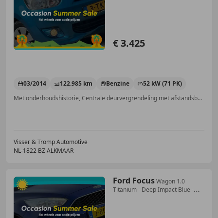
Airco | Zuinig!
€ 3.425
03/2014
122.985 km
Benzine
52 kW (71 PK)
Met onderhoudshistorie, Centrale deurvergrendeling met afstandsbediening, MP3, Lichtmetalen velgen, Elektrisch verstelbare buitenspiegels, Elektrische ramen, Airconditioning, Radio
Visser & Tromp Automotive
NL-1822 BZ ALKMAAR
Ford Focus
Wagon 1.0
Titanium - Deep Impact Blue -
Stoel/Stuu