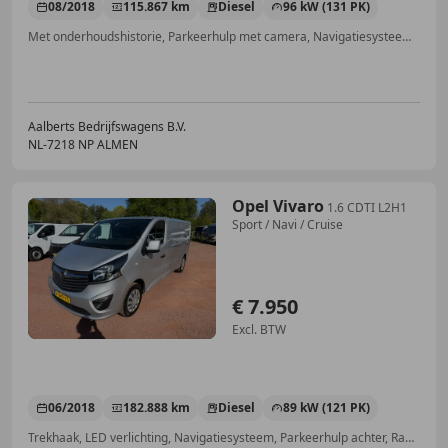
08/2018
115.867 km
Diesel
96 kW (131 PK)
Met onderhoudshistorie, Parkeerhulp met camera, Navigatiesysteem, Traction control, Airconditioning, Bluetooth, Radio, Lendensteun
Aalberts Bedrijfswagens B.V.
NL-7218 NP ALMEN
Opel Vivaro
1.6 CDTI L2H1
Sport / Navi / Cruise
€ 7.950
Excl. BTW
06/2018
182.888 km
Diesel
89 kW (121 PK)
Trekhaak, LED verlichting, Navigatiesysteem, Parkeerhulp achter, Radio, Elektrische ramen, Airconditioning, Multifunctioneel stuurwiel