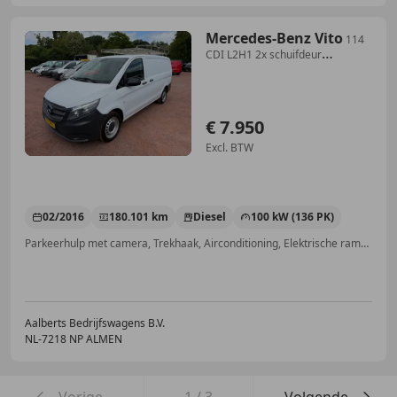
Mercedes-Benz Vito
114
CDI L2H1 2x schuifdeur
Achterklep Lang
€ 7.950
Excl. BTW
02/2016
180.101 km
Diesel
100 kW (136 PK)
Parkeerhulp met camera, Trekhaak, Airconditioning, Elektrische ramen, Bandenspanningscontrole, Airbag passagier, Airbag bestuurder, Navigatiesysteem
Aalberts Bedrijfswagens B.V.
NL-7218 NP ALMEN
Vorige
1
/
3
Volgende