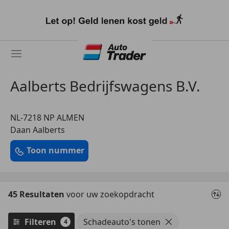
Ga
naar
hoofdinhoud
Aalberts Bedrijfswagens B.V.
NL-7218 NP ALMEN
Daan Aalberts
Toon nummer
45 Resultaten
voor uw zoekopdracht
Filteren
Schadeauto's tonen
4