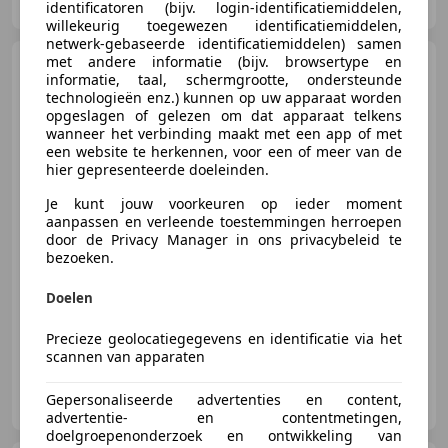
NL-7218 NP ALMEN
identificatoren (bijv. login-identificatiemiddelen,
willekeurig toegewezen identificatiemiddelen,
netwerk-gebaseerde identificatiemiddelen) samen
met andere informatie (bijv. browsertype en
Volkswagen
Transporter
informatie, taal, schermgrootte, ondersteunde
2.0 TDI 114PK
technologieën enz.) kunnen op uw apparaat worden
L2H1 BM DC Comfortline
opgeslagen of gelezen om dat apparaat telkens
wanneer het verbinding maakt met een app of met
een website te herkennen, voor een of meer van de
€ 7.950
hier gepresenteerde doeleinden.
Excl. BTW
Je kunt jouw voorkeuren op ieder moment
aanpassen en verleende toestemmingen herroepen
door de Privacy Manager in ons privacybeleid te
bezoeken.
06/2013
232.541 km
Diesel
84 kW (114 PK)
Trekhaak, Lichtmetalen velgen, Elektrisch verstelbare buitenspiegels, Schuifdeur rechts, Elektrische ramen, Airconditioning, Cruise control, Airbag passagier
Doelen
Precieze geolocatiegegevens en identificatie via het
scannen van apparaten
Aalberts Bedrijfswagens B.V.
Gepersonaliseerde advertenties en content,
NL-7218 NP ALMEN
advertentie- en contentmetingen,
doelgroepenonderzoek en ontwikkeling van