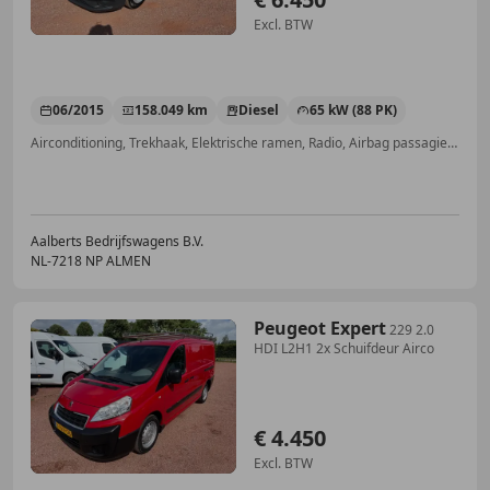
Excl. BTW
06/2015
158.049 km
Diesel
65 kW (88 PK)
Airconditioning, Trekhaak, Elektrische ramen, Radio, Airbag passagier, Traction control, Automatische klimaatregeling, ABS
Aalberts Bedrijfswagens B.V.
NL-7218 NP ALMEN
Peugeot Expert
229 2.0
HDI L2H1 2x Schuifdeur Airco
€ 4.450
Excl. BTW