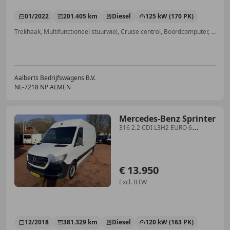
01/2022
201.405 km
Diesel
125 kW (170 PK)
Trekhaak, Multifunctioneel stuurwiel, Cruise control, Boordcomputer, ABS, Armsteun, Vermoeidheidsdetectie, Dodehoekdetectie
Aalberts Bedrijfswagens B.V.
NL-7218 NP ALMEN
Mercedes-Benz Sprinter
316 2.2 CDI L3H2 EURO 6
Automaat
€ 13.950
Excl. BTW
12/2018
381.329 km
Diesel
120 kW (163 PK)