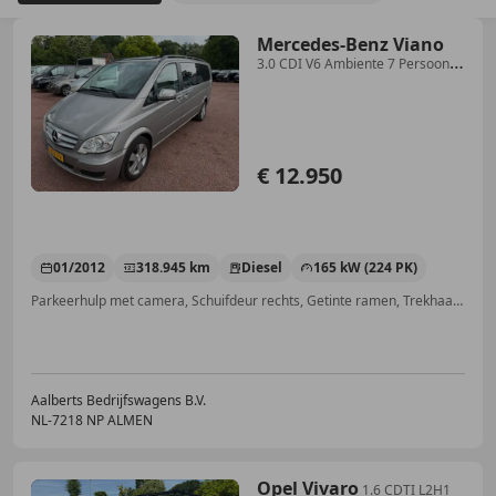
Mercedes-Benz Viano
3.0 CDI V6 Ambiente 7 Persoons
XXL Extra Lang
€ 12.950
01/2012
318.945 km
Diesel
165 kW (224 PK)
Parkeerhulp met camera, Schuifdeur rechts, Getinte ramen, Trekhaak, Open dak, Lichtmetalen velgen, Airconditioning, Cruise control
Aalberts Bedrijfswagens B.V.
NL-7218 NP ALMEN
Opel Vivaro
1.6 CDTI L2H1