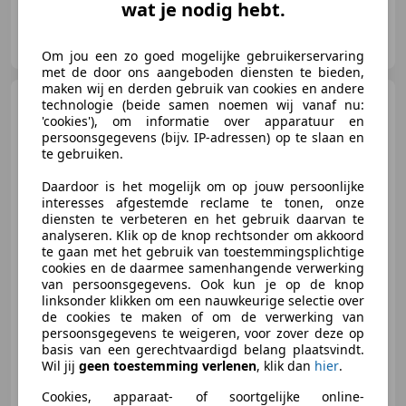
wat je nodig hebt.
Aalberts Bedrijfswagens B.V.
NL-7218 NP ALMEN
Om jou een zo goed mogelijke gebruikerservaring
met de door ons aangeboden diensten te bieden,
maken wij en derden gebruik van cookies en andere
Mercedes-Benz Sprinter
technologie (beide samen noemen wij vanaf nu:
416 CDI 2.7 L2H2- Airco /
'cookies'), om informatie over apparatuur en
Standkachel / Marge!
persoonsgegevens (bijv. IP-adressen) op te slaan en
te gebruiken.
Daardoor is het mogelijk om op jouw persoonlijke
interesses afgestemde reclame te tonen, onze
€ 9.950
diensten te verbeteren en het gebruik daarvan te
analyseren. Klik op de knop rechtsonder om akkoord
te gaan met het gebruik van toestemmingsplichtige
cookies en de daarmee samenhangende verwerking
van persoonsgegevens. Ook kun je op de knop
04/2005
196.217 km
Diesel
115 kW (156 PK)
linksonder klikken om een nauwkeurige selectie over
Airconditioning, Traction control, Armsteun, ABS
de cookies te maken of om de verwerking van
persoonsgegevens te weigeren, voor zover deze op
basis van een gerechtvaardigd belang plaatsvindt.
Wil jij
geen toestemming verlenen
, klik dan
hier
.
Aalberts Bedrijfswagens B.V.
Cookies, apparaat- of soortgelijke online-