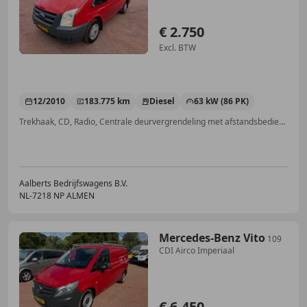
€ 2.750
Excl. BTW
12/2010
183.775 km
Diesel
63 kW (86 PK)
Trekhaak, CD, Radio, Centrale deurvergrendeling met afstandsbediening, Centrale vergrendeling, Lichtsensor
Aalberts Bedrijfswagens B.V.
NL-7218 NP ALMEN
Mercedes-Benz Vito
109
CDI Airco Imperiaal
€ 6.450