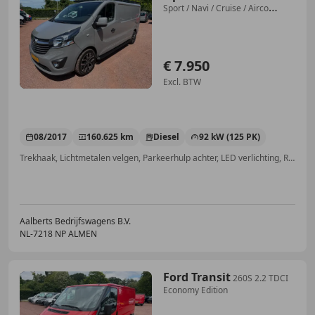
Sport / Navi / Cruise / Airco
(Renau
€ 7.950
Excl. BTW
08/2017
160.625 km
Diesel
92 kW (125 PK)
Trekhaak, Lichtmetalen velgen, Parkeerhulp achter, LED verlichting, Radio, Navigatiesysteem, Airconditioning, Lederen stuurwiel
Aalberts Bedrijfswagens B.V.
NL-7218 NP ALMEN
Ford Transit
260S 2.2 TDCI
Economy Edition