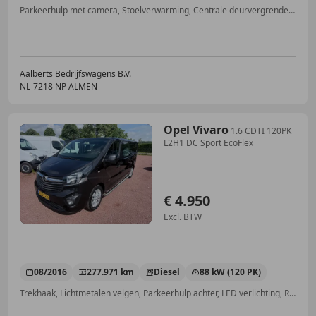
Parkeerhulp met camera, Stoelverwarming, Centrale deurvergrendeling met afstandsbediening, Multifunctioneel stuurwiel, Vermoeidheidsdetectie, Cruise control, Lichtsensor, Start/Stop-systeem
Aalberts Bedrijfswagens B.V.
NL-7218 NP ALMEN
Opel Vivaro
1.6 CDTI 120PK
L2H1 DC Sport EcoFlex
€ 4.950
Excl. BTW
08/2016
277.971 km
Diesel
88 kW (120 PK)
Trekhaak, Lichtmetalen velgen, Parkeerhulp achter, LED verlichting, Radio, Elektrische ramen, Schuifdeur rechts, Multifunctioneel stuurwiel