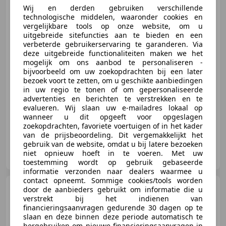
Koffer
Wij en derden gebruiken verschillende
technologische middelen, waaronder cookies en
vergelijkbare tools op onze website, om u
€ 7.950
uitgebreide sitefuncties aan te bieden en een
verbeterde gebruikerservaring te garanderen. Via
Excl. BTW
deze uitgebreide functionaliteiten maken we het
mogelijk om ons aanbod te personaliseren -
bijvoorbeeld om uw zoekopdrachten bij een later
bezoek voort te zetten, om u geschikte aanbiedingen
03/2008
76.647 km
Diesel
88 kW (120 PK)
in uw regio te tonen of om gepersonaliseerde
advertenties en berichten te verstrekken en te
Centrale deurvergrendeling met afstandsbediening, Airconditioning
evalueren. Wij slaan uw e-mailadres lokaal op
wanneer u dit opgeeft voor opgeslagen
zoekopdrachten, favoriete voertuigen of in het kader
van de prijsbeoordeling. Dit vergemakkelijkt het
gebruik van de website, omdat u bij latere bezoeken
Aalberts Bedrijfswagens B.V.
niet opnieuw hoeft in te voeren. Met uw
NL-7218 NP ALMEN
toestemming wordt op gebruik gebaseerde
informatie verzonden naar dealers waarmee u
contact opneemt. Sommige cookies/tools worden
Renault Master
2.5dCi
door de aanbieders gebruikt om informatie die u
L1H1 Rolstoelbus / Rolstoelauto /
verstrekt bij het indienen van
Invalidev
financieringsaanvragen gedurende 30 dagen op te
slaan en deze binnen deze periode automatisch te
hergebruiken om nieuwe financieringsaanvragen in