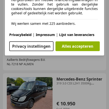
te vullen. Zonder het gebruik van dergelijke
cookies/tools kunnen dergelijke uitgebreide functies
€ 5.950
geheel of gedeeltelijk niet worden gebruikt.
Wij werken samen met 225 aanbieders.
04/2007
170.133 km
Diesel
84 kW (114 PK)
|
|
Privacybeleid
Impressum
Lijst van leveranciers
Aangepast voor mindervaliden, CD, Radio
Privacy instellingen
Alles accepteren
Aalberts Bedrijfswagens B.V.
NL-7218 NP ALMEN
Mercedes-Benz Sprinter
319 3.0 CDI L2H1 3500Kg
Trekgewicht
€ 10.950