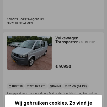
Aalberts Bedrijfswagens B.V.
NL-7218 NP ALMEN
Volkswagen
Transporter
2.0 TDI L1H1
Rolstoelbus / Rolstoelauto
€ 9.950
10/2010
225.027 km
Diesel
62 kW (84 PK)
Aangepast voor mindervaliden, Met onderhoudshistorie, Airconditioning, Schuifdeur rechts, Elektrisch verstelbare buitenspiegels, Elektrische ramen, Parkeerhulp achter, Centrale deurvergrendeling met afstandsbediening
Wij gebruiken cookies. Zo vind je