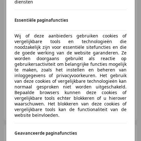
diensten
Mercedes-Benz Sprinter
210 2.2 CDI L1H1 325 Automaat
Essentiële paginafuncties
Wij of deze aanbieders gebruiken cookies of
€ 6.450
vergelijkbare tools en technologieën die
Excl. BTW
noodzakelijk zijn voor essentiële sitefuncties en die
de goede werking van de website garanderen. Ze
worden doorgaans gebruikt als reactie op
gebruikersactiviteit om belangrijke functies mogelijk
06/2014
246.121 km
Diesel
70 kW (95 PK)
te maken, zoals het instellen en beheren van
inloggegevens of privacyvoorkeuren. Het gebruik
Trekhaak, Elektrische ramen, Armsteun, Traction control, ABS, Centrale vergrendeling
van deze cookies of vergelijkbare technologieën kan
normaal gesproken niet worden uitgeschakeld.
Bepaalde browsers kunnen deze cookies of
vergelijkbare tools echter blokkeren of u hierover
waarschuwen. Het blokkeren van deze cookies of
Aalberts Bedrijfswagens B.V.
vergelijkbare tools kan de functionaliteit van de
NL-7218 NP ALMEN
website beïnvloeden.
Renault Master
T35 2.5dCi
Geavanceerde paginafuncties
Bakwagen Laadklep Meubelbak