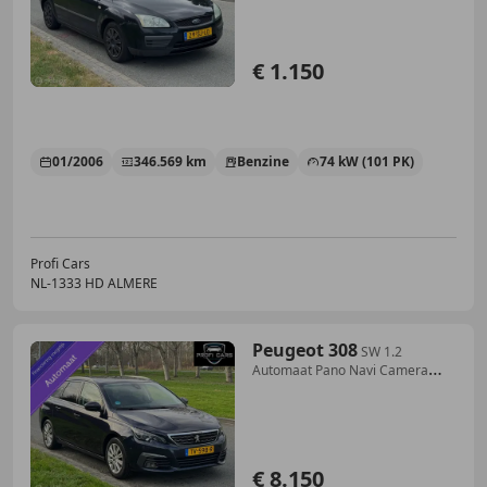
€ 1.150
01/2006
346.569 km
Benzine
74 kW (101 PK)
Profi Cars
NL-1333 HD ALMERE
Peugeot 308
SW 1.2
Automaat Pano Navi Camera
Trekhaak
€ 8.150