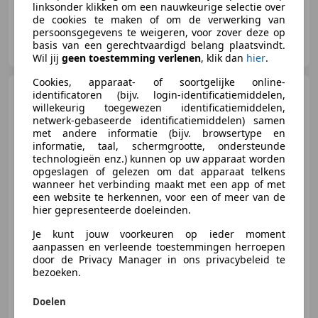
linksonder klikken om een nauwkeurige selectie over
de cookies te maken of om de verwerking van
persoonsgegevens te weigeren, voor zover deze op
Profi Cars
basis van een gerechtvaardigd belang plaatsvindt.
NL-1333 HD ALMERE
Wil jij
geen toestemming verlenen
, klik dan
hier
.
Cookies, apparaat- of soortgelijke online-
SEAT Ibiza
1.2 Club Airco
identificatoren (bijv. login-identificatiemiddelen,
Elek.Ramen
willekeurig toegewezen identificatiemiddelen,
netwerk-gebaseerde identificatiemiddelen) samen
met andere informatie (bijv. browsertype en
informatie, taal, schermgrootte, ondersteunde
technologieën enz.) kunnen op uw apparaat worden
opgeslagen of gelezen om dat apparaat telkens
€ 2.250
wanneer het verbinding maakt met een app of met
een website te herkennen, voor een of meer van de
hier gepresenteerde doeleinden.
Je kunt jouw voorkeuren op ieder moment
01/2010
236.808 km
Benzine
44 kW (60 PK)
aanpassen en verleende toestemmingen herroepen
Alarm, Airconditioning, Elektrische ramen, Radio, Zij-airbags, Centrale vergrendeling, CD
door de Privacy Manager in ons privacybeleid te
bezoeken.
Doelen