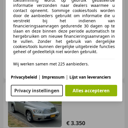
toestemming wordt op gebruik gebaseerde
informatie verzonden naar dealers waarmee u
contact opneemt. Sommige cookies/tools worden
€ 7.650
door de aanbieders gebruikt om informatie die u
verstrekt bij het indienen van
financieringsaanvragen gedurende 30 dagen op te
slaan en deze binnen deze periode automatisch te
hergebruiken om nieuwe financieringsaanvragen in
04/2015
175.834 km
Benzine
100 kW (136 PK)
te vullen. Zonder het gebruik van dergelijke
cookies/tools kunnen dergelijke uitgebreide functies
geheel of gedeeltelijk niet worden gebruikt.
Wij werken samen met 225 aanbieders.
Profi Cars
NL-1333 HD ALMERE
|
|
Privacybeleid
Impressum
Lijst van leveranciers
Chevrolet HHR
2.4 LT
Privacy instellingen
Alles accepteren
Automaat Airco Cruise
Elek.Ramen
€ 3.350