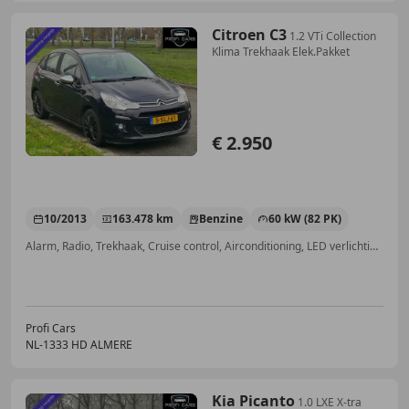
Citroen C3
1.2 VTi Collection
Klima Trekhaak Elek.Pakket
€ 2.950
10/2013
163.478 km
Benzine
60 kW (82 PK)
Alarm, Radio, Trekhaak, Cruise control, Airconditioning, LED verlichting, Automatische klimaatregeling, ABS
Profi Cars
NL-1333 HD ALMERE
Kia Picanto
1.0 LXE X-tra