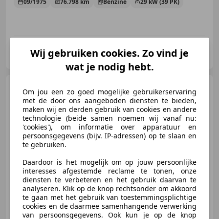
09/1975
76.798 km
Benzine
29 kW (39 PK)
Profi Cars
Wij gebruiken cookies. Zo vind je
NL-1333 HD ALMERE
wat je nodig hebt.
Volkswagen Polo
1.0
Om jou een zo goed mogelijke gebruikerservaring
Comfortline Airco Carplay
met de door ons aangeboden diensten te bieden,
Stoelverwarming
maken wij en derden gebruik van cookies en andere
technologie (beide samen noemen wij vanaf nu:
'cookies'), om informatie over apparatuur en
persoonsgegevens (bijv. IP-adressen) op te slaan en
€ 5.450
te gebruiken.
Daardoor is het mogelijk om op jouw persoonlijke
interesses afgestemde reclame te tonen, onze
diensten te verbeteren en het gebruik daarvan te
05/2014
197.108 km
Benzine
44 kW (60 PK)
analyseren. Klik op de knop rechtsonder om akkoord
te gaan met het gebruik van toestemmingsplichtige
Stoelverwarming, Alarm, Apple CarPlay, Centrale vergrendeling, Lichtmetalen velgen, Airconditioning, Bluetooth, Zij-airbags
cookies en de daarmee samenhangende verwerking
van persoonsgegevens. Ook kun je op de knop