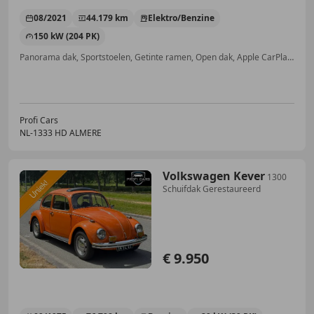
08/2021
44.179 km
Elektro/Benzine
150 kW (204 PK)
Panorama dak, Sportstoelen, Getinte ramen, Open dak, Apple CarPlay, Dodehoekdetectie, Adaptieve Cruise Control, Geheel digitaal combi-instrument
Profi Cars
NL-1333 HD ALMERE
Volkswagen Kever
1300
Schuifdak Gerestaureerd
€ 9.950