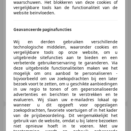
waarschuwen. Het blokkeren van deze cookies of
Mazda CX-5
2.0 SkyActiv-G
vergelijkbare tools kan de functionaliteit van de
160 GT-M 4WD Trekhaak Navi
website beïnvloeden.
PDC Airc
Geavanceerde paginafuncties
€ 16.950
Wij en derden gebruiken verschillende
technologische middelen, waaronder cookies en
vergelijkbare tools op onze website, om u
uitgebreide sitefuncties aan te bieden en een
02/2018
170.470 km
Benzine
118 kW (160 PK)
verbeterde gebruikerservaring te garanderen. Via
deze uitgebreide functionaliteiten maken we het
mogelijk om ons aanbod te personaliseren -
bijvoorbeeld om uw zoekopdrachten bij een later
bezoek voort te zetten, om u geschikte aanbiedingen
in uw regio te tonen of om gepersonaliseerde
Profi Cars
advertenties en berichten te verstrekken en te
NL-1333 HD ALMERE
evalueren. Wij slaan uw e-mailadres lokaal op
wanneer u dit opgeeft voor opgeslagen
zoekopdrachten, favoriete voertuigen of in het kader
MINI Cooper
Mini 1.5 Chili
van de prijsbeoordeling. Dit vergemakkelijkt het
Business Navi Airco
gebruik van de website, omdat u bij latere bezoeken
Sfeerverlichtin
niet opnieuw hoeft in te voeren. Met uw