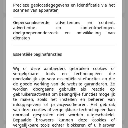
Profi Cars
Precieze geolocatiegegevens en identificatie via het
NL-1333 HD ALMERE
scannen van apparaten
Gepersonaliseerde advertenties en content,
Peugeot 207
CC 1.6-16V T
advertentie- en contentmetingen,
Sport
doelgroepenonderzoek en ontwikkeling van
diensten
Essentiële paginafuncties
€ 4.950
Wij of deze aanbieders gebruiken cookies of
vergelijkbare tools en technologieën die
noodzakelijk zijn voor essentiële sitefuncties en die
05/2008
69.686 km
Benzine
110 kW (150 PK)
de goede werking van de website garanderen. Ze
worden doorgaans gebruikt als reactie op
gebruikersactiviteit om belangrijke functies mogelijk
te maken, zoals het instellen en beheren van
inloggegevens of privacyvoorkeuren. Het gebruik
Profi Cars
van deze cookies of vergelijkbare technologieën kan
NL-1333 HD ALMERE
normaal gesproken niet worden uitgeschakeld.
Bepaalde browsers kunnen deze cookies of
vergelijkbare tools echter blokkeren of u hierover