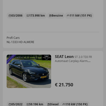
03/2006
173.998 km
Benzine
111 kW (151 PK)
Profi Cars
NL-1333 HD ALMERE
SEAT Leon
ST 2.0 TDI FR
Automaat Carplay Alarm
Sfeerverlicht
€ 21.750
05/2022
59.196 km
Diesel
110 kW (150 PK)