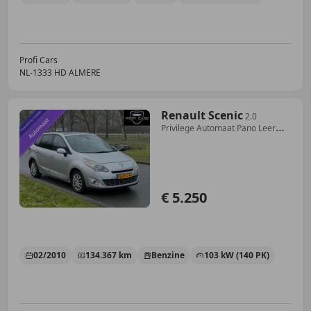
Profi Cars
NL-1333 HD ALMERE
Renault Scenic
2.0
Privilege Automaat Pano Leer
Navi Xenon
€ 5.250
02/2010
134.367 km
Benzine
103 kW (140 PK)