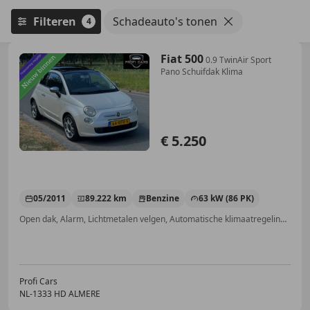
Filteren
Schadeauto's tonen
4
Fiat 500
0.9 TwinAir Sport
Pano Schuifdak Klima
€ 5.250
05/2011
89.222 km
Benzine
63 kW (86 PK)
Open dak, Alarm, Lichtmetalen velgen, Automatische klimaatregeling, Airconditioning, Spoiler, Multifunctioneel stuurwiel, Bluetooth
Profi Cars
NL-1333 HD ALMERE