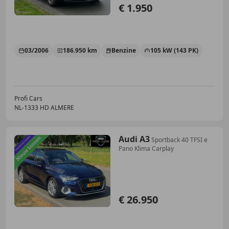
€ 1.950
03/2006
186.950 km
Benzine
105 kW (143 PK)
Profi Cars
NL-1333 HD ALMERE
Audi A3
Sportback 40 TFSI e
Pano Klima Carplay
€ 26.950