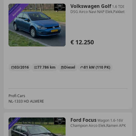
Volkswagen Golf
1.6 TDI
DSG Airco Navi NAP Elek.Pakket
€ 12.250
03/2016
77.786 km
Diesel
81 kW (110 PK)
Profi Cars
NL-1333 HD ALMERE
Ford Focus
Wagon 1.6-16V
Champion Airco Elek.Ramen APK