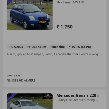
Elek.Ramen NW APK
€ 1.750
02/2005
126.174 km
Benzine
45 kW (61 PK)
Alarm, Spoiler, Mistlampen, Radio, Airbag bestuurder, Centrale vergrendeling, Elektrische ramen, Airbag passagier
Profi Cars
NL-1333 HD ALMERE
Mercedes-Benz E 220
d
Luxury Line Sfeer verlichting
Klima