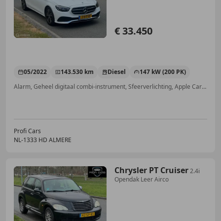
€ 33.450
05/2022
143.530 km
Diesel
147 kW (200 PK)
Alarm, Geheel digitaal combi-instrument, Sfeerverlichting, Apple CarPlay, Elektrische stoelverstelling, Lane Departure Warning Systeem, Adaptieve Cruise Control, Inductieladen voor smartphones
Profi Cars
NL-1333 HD ALMERE
Chrysler PT Cruiser
2.4i
Opendak Leer Airco