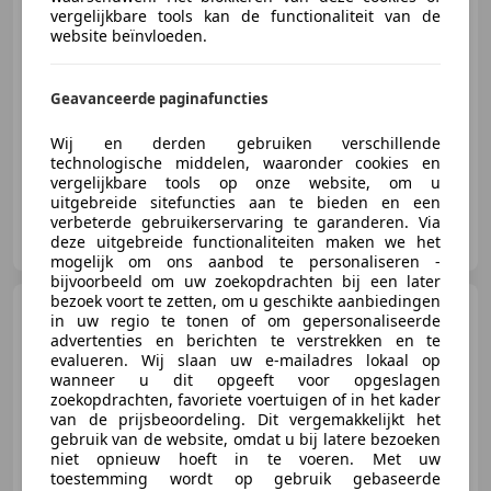
€ 19.999
vergelijkbare tools kan de functionaliteit van de
website beïnvloeden.
03/2017
228.128 km
Benzine
228 kW (310 PK)
Geavanceerde paginafuncties
Uitmuntende kwaliteit en service voor een betaalbare me
Wij en derden gebruiken verschillende
technologische middelen, waaronder cookies en
vergelijkbare tools op onze website, om u
uitgebreide sitefuncties aan te bieden en een
verbeterde gebruikerservaring te garanderen. Via
Pieterson Auto's B.V.
deze uitgebreide functionaliteiten maken we het
NL-7327 JZ APELDOORN
mogelijk om ons aanbod te personaliseren -
bijvoorbeeld om uw zoekopdrachten bij een later
bezoek voort te zetten, om u geschikte aanbiedingen
Volkswagen Tiguan
2.0
in uw regio te tonen of om gepersonaliseerde
TSI 4Motion R-Line PANO ACC
advertenties en berichten te verstrekken en te
VIRTUAL
evalueren. Wij slaan uw e-mailadres lokaal op
wanneer u dit opgeeft voor opgeslagen
zoekopdrachten, favoriete voertuigen of in het kader
€ 18.950
van de prijsbeoordeling. Dit vergemakkelijkt het
gebruik van de website, omdat u bij latere bezoeken
niet opnieuw hoeft in te voeren. Met uw
toestemming wordt op gebruik gebaseerde