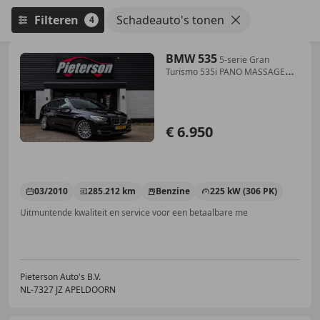
Filteren
Schadeauto's tonen
4
BMW 535
5-serie Gran
Turismo 535i PANO MASSAGE
ACC ALLE OP
€ 6.950
03/2010
285.212 km
Benzine
225 kW (306 PK)
Uitmuntende kwaliteit en service voor een betaalbare me
Pieterson Auto's B.V.
NL-7327 JZ APELDOORN