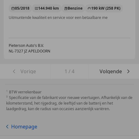
05/2018
144.940 km
Benzine
190 kW (258 PK)
Uitmuntende kwaliteit en service voor een betaalbare me
Pieterson Auto's B.V.
NL-7327 JZ APELDOORN
Vorige
1
/
4
Volgende
BTW verrekenbaar
Specificatie van de fabrikant voor nieuwe voertuigen. Afhankelijk van de
kilometerstand, het rijgedrag, de leeftijd van de batterij en het
laadgedrag, kan de radius van occasies aanzienlijk variëren.
Homepage