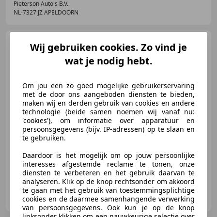
Pieterson Auto's B.V.
NL-7327 JZ APELDOORN
BMW 520
5-serie 520i M-
Wij gebruiken cookies. Zo vind je
Pakket NAP ORIGINEEL NL
wat je nodig hebt.
TREKHAAK CL
Om jou een zo goed mogelijke gebruikerservaring
€ 11.899
met de door ons aangeboden diensten te bieden,
maken wij en derden gebruik van cookies en andere
technologie (beide samen noemen wij vanaf nu:
'cookies'), om informatie over apparatuur en
persoonsgegevens (bijv. IP-adressen) op te slaan en
10/2013
191.256 km
Benzine
135 kW (184 PK)
te gebruiken.
Uitmuntende kwaliteit en service voor een betaalbare me
Daardoor is het mogelijk om op jouw persoonlijke
interesses afgestemde reclame te tonen, onze
diensten te verbeteren en het gebruik daarvan te
analyseren. Klik op de knop rechtsonder om akkoord
te gaan met het gebruik van toestemmingsplichtige
Pieterson Auto's B.V.
cookies en de daarmee samenhangende verwerking
NL-7327 JZ APELDOORN
van persoonsgegevens. Ook kun je op de knop
linksonder klikken om een nauwkeurige selectie over