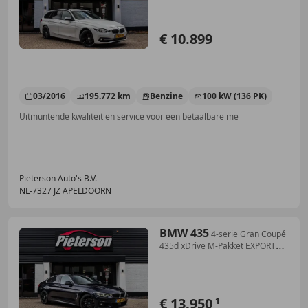
€ 10.899
03/2016
195.772 km
Benzine
100 kW (136 PK)
Uitmuntende kwaliteit en service voor een betaalbare me
Pieterson Auto's B.V.
NL-7327 JZ APELDOORN
BMW 435
4-serie Gran Coupé
435d xDrive M-Pakket EXPORT
!BT
€ 13.950
1