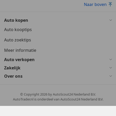
Naar boven
Auto kopen
Auto kooptips
Auto zoektips
Meer informatie
Auto verkopen
Zakelijk
Over ons
© Copyright
2026
by AutoScout24 Nederland B.V.
AutoTrader.nl is onderdeel van AutoScout24 Nederland B.V.