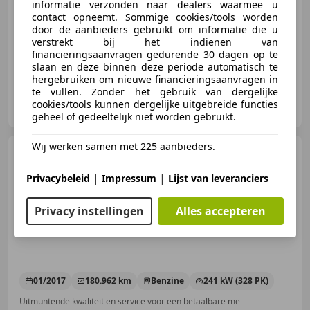
informatie verzonden naar dealers waarmee u
03/2019
240.207 km
Benzine
140 kW (190 PK)
contact opneemt. Sommige cookies/tools worden
door de aanbieders gebruikt om informatie die u
Uitmuntende kwaliteit en service voor een betaalbare me
verstrekt bij het indienen van
financieringsaanvragen gedurende 30 dagen op te
slaan en deze binnen deze periode automatisch te
hergebruiken om nieuwe financieringsaanvragen in
te vullen. Zonder het gebruik van dergelijke
Pieterson Auto's B.V.
cookies/tools kunnen dergelijke uitgebreide functies
NL-7327 JZ APELDOORN
geheel of gedeeltelijk niet worden gebruikt.
Wij werken samen met 225 aanbieders.
BMW 440
4-serie Coupé 440i
M-Performance ORIGINEEL NL
|
|
MEMO
Privacybeleid
Impressum
Lijst van leveranciers
Privacy instellingen
Alles accepteren
€ 29.750
01/2017
180.962 km
Benzine
241 kW (328 PK)
Uitmuntende kwaliteit en service voor een betaalbare me