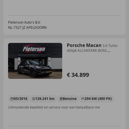
Pieterson Auto's B.V.
NL-7327 JZ APELDOORN
Porsche Macan
3.6 Turbo
400pk ALCANTARA BOSE
MEMORY CAMERA
€ 34.899
05/2016
126.241 km
Benzine
294 kW (400 PK)
Uitmuntende kwaliteit en service voor een betaalbare me