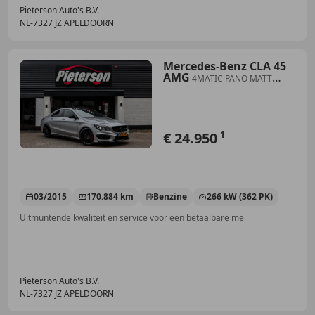
Pieterson Auto's B.V.
NL-7327 JZ APELDOORN
Mercedes-Benz CLA 45
AMG
4MATIC PANO MATT
ZILVER H&K
€ 24.950
1
03/2015
170.884 km
Benzine
266 kW (362 PK)
Uitmuntende kwaliteit en service voor een betaalbare me
Pieterson Auto's B.V.
NL-7327 JZ APELDOORN