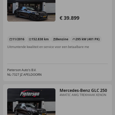
MEMORY
€ 39.899
11/2016
152.838 km
Benzine
295 kW (401 PK)
Uitmuntende kwaliteit en service voor een betaalbare me
Pieterson Auto's B.V.
NL-7327 JZ APELDOORN
Mercedes-Benz GLC 250
4MATIC AMG TREKHAAK XENON