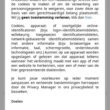
de cookies te maken of om de verwerking van
Mercedes-Benz S 350
persoonsgegevens te weigeren, voor zover deze op
AMG PAKKET PANO NETTE
basis van een gerechtvaardigd belang plaatsvindt.
STAAT!
Wil jij
geen toestemming verlenen
, klik dan
hier
.
Cookies, apparaat- of soortgelijke online-
€ 17.950
identificatoren (bijv. login-identificatiemiddelen,
willekeurig toegewezen identificatiemiddelen,
netwerk-gebaseerde identificatiemiddelen) samen
met andere informatie (bijv. browsertype en
informatie, taal, schermgrootte, ondersteunde
01/2008
124.324 km
Benzine
200 kW (272 PK)
technologieën enz.) kunnen op uw apparaat worden
opgeslagen of gelezen om dat apparaat telkens
Uitmuntende kwaliteit en service voor een betaalbare me
wanneer het verbinding maakt met een app of met
een website te herkennen, voor een of meer van de
hier gepresenteerde doeleinden.
Je kunt jouw voorkeuren op ieder moment
Pieterson Auto's B.V.
aanpassen en verleende toestemmingen herroepen
NL-7327 JZ APELDOORN
door de Privacy Manager in ons privacybeleid te
bezoeken.
Audi A7
Sportback 3.0 TFSI
Doelen
Quattro S-Line DEALER OH
FACELI