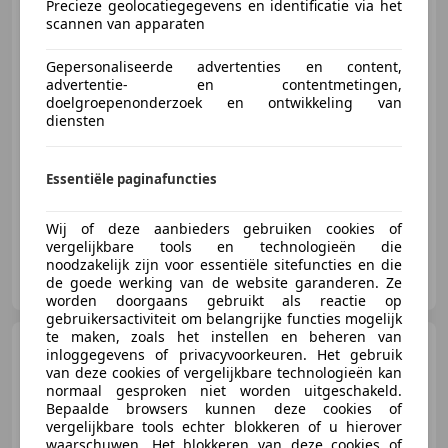
Precieze geolocatiegegevens en identificatie via het
scannen van apparaten
€ 24.950
Gepersonaliseerde advertenties en content,
advertentie- en contentmetingen,
doelgroepenonderzoek en ontwikkeling van
diensten
01/2016
176.886 km
Benzine
245 kW (333 PK)
Uitmuntende kwaliteit en service voor een betaalbare me
Essentiële paginafuncties
Wij of deze aanbieders gebruiken cookies of
vergelijkbare tools en technologieën die
noodzakelijk zijn voor essentiële sitefuncties en die
Pieterson Auto's B.V.
de goede werking van de website garanderen. Ze
NL-7327 JZ APELDOORN
worden doorgaans gebruikt als reactie op
gebruikersactiviteit om belangrijke functies mogelijk
te maken, zoals het instellen en beheren van
Volkswagen Golf
2.0 TSI
inloggegevens of privacyvoorkeuren. Het gebruik
4Motion R 7.5 CARBON PANO
van deze cookies of vergelijkbare technologieën kan
NAVI VOL!
normaal gesproken niet worden uitgeschakeld.
Bepaalde browsers kunnen deze cookies of
vergelijkbare tools echter blokkeren of u hierover
waarschuwen. Het blokkeren van deze cookies of