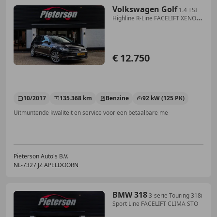
Volkswagen Golf
1.4 TSI
Highline R-Line FACELIFT XENON
7.5
€ 12.750
10/2017
135.368 km
Benzine
92 kW (125 PK)
Uitmuntende kwaliteit en service voor een betaalbare me
Pieterson Auto's B.V.
NL-7327 JZ APELDOORN
BMW 318
3-serie Touring 318i
Sport Line FACELIFT CLIMA STO