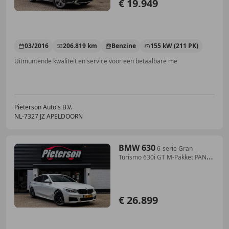
€ 19.949
03/2016
206.819 km
Benzine
155 kW (211 PK)
Uitmuntende kwaliteit en service voor een betaalbare me
Pieterson Auto's B.V.
NL-7327 JZ APELDOORN
BMW 630
6-serie Gran
Turismo 630i GT M-Pakket PANO
DEALER
€ 26.899