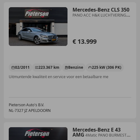
Mercedes-Benz CLS 350
PANO ACC H&K LUCHTVERING
MEMORY
€ 13.999
02/2011
223.367 km
Benzine
225 kW (306 PK)
Uitmuntende kwaliteit en service voor een betaalbare me
Pieterson Auto's B.V.
NL-7327 JZ APELDOORN
Mercedes-Benz E 43
AMG
4Matic PANO BURMESTER