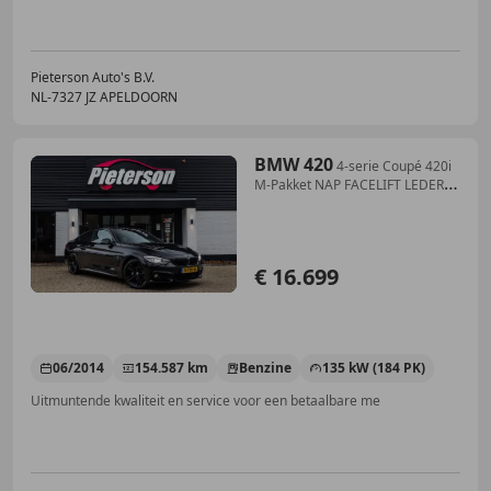
Pieterson Auto's B.V.
NL-7327 JZ APELDOORN
BMW 420
4-serie Coupé 420i
M-Pakket NAP FACELIFT LEDER
XEN
€ 16.699
06/2014
154.587 km
Benzine
135 kW (184 PK)
Uitmuntende kwaliteit en service voor een betaalbare me