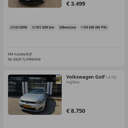
€ 3.499
10/2009
181.500 km
Benzine
59 kW (80 PK)
KM Autobedrijf
NL-6826 TJ ARNHEM
Volkswagen Golf
1.4 TSI
Highline
€ 8.750