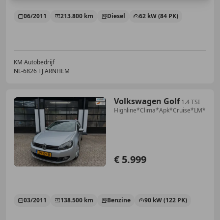
06/2011
213.800 km
Diesel
62 kW (84 PK)
KM Autobedrijf
NL-6826 TJ ARNHEM
Volkswagen Golf
1.4 TSI
Highline*Clima*Apk*Cruise*LM*
€ 5.999
03/2011
138.500 km
Benzine
90 kW (122 PK)