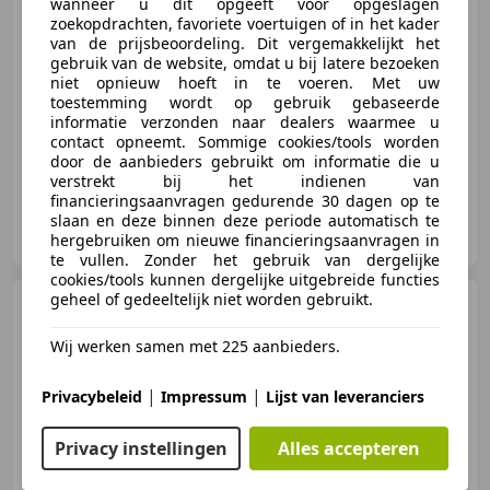
wanneer u dit opgeeft voor opgeslagen
€ 6.950
zoekopdrachten, favoriete voertuigen of in het kader
van de prijsbeoordeling. Dit vergemakkelijkt het
gebruik van de website, omdat u bij latere bezoeken
niet opnieuw hoeft in te voeren. Met uw
toestemming wordt op gebruik gebaseerde
03/2015
93.457 km
Benzine
92 kW (125 PK)
informatie verzonden naar dealers waarmee u
contact opneemt. Sommige cookies/tools worden
door de aanbieders gebruikt om informatie die u
verstrekt bij het indienen van
financieringsaanvragen gedurende 30 dagen op te
KM Autobedrijf
slaan en deze binnen deze periode automatisch te
NL-6826 TJ ARNHEM
hergebruiken om nieuwe financieringsaanvragen in
te vullen. Zonder het gebruik van dergelijke
cookies/tools kunnen dergelijke uitgebreide functies
geheel of gedeeltelijk niet worden gebruikt.
Alfa Romeo MiTo
1.3 JTDm
ECO Essential
*Clima*PDC*Cruise*NieuweApk
Wij werken samen met 225 aanbieders.
|
|
Privacybeleid
Impressum
Lijst van leveranciers
€ 2.250
Privacy instellingen
Alles accepteren