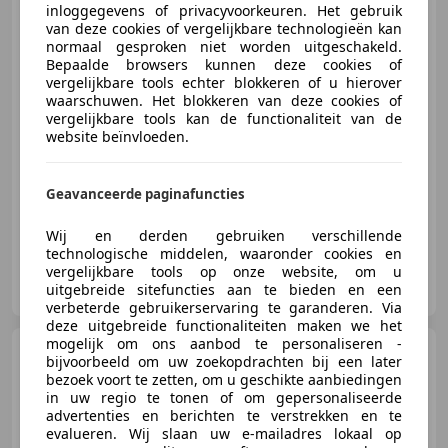
inloggegevens of privacyvoorkeuren. Het gebruik
van deze cookies of vergelijkbare technologieën kan
normaal gesproken niet worden uitgeschakeld.
Bepaalde browsers kunnen deze cookies of
vergelijkbare tools echter blokkeren of u hierover
€ 8.499
waarschuwen. Het blokkeren van deze cookies of
vergelijkbare tools kan de functionaliteit van de
website beïnvloeden.
08/2020
56.457 km
Benzine
54 kW (73 PK)
Geavanceerde paginafuncties
Wij en derden gebruiken verschillende
technologische middelen, waaronder cookies en
vergelijkbare tools op onze website, om u
KM Autobedrijf
uitgebreide sitefuncties aan te bieden en een
NL-6826 TJ ARNHEM
verbeterde gebruikerservaring te garanderen. Via
deze uitgebreide functionaliteiten maken we het
mogelijk om ons aanbod te personaliseren -
Ford Grand C-Max
1.0
bijvoorbeeld om uw zoekopdrachten bij een later
Edition
bezoek voort te zetten, om u geschikte aanbiedingen
*PDC*Airco*Cruise*Nieuwe
in uw regio te tonen of om gepersonaliseerde
Apk*Aanbiedin
advertenties en berichten te verstrekken en te
evalueren. Wij slaan uw e-mailadres lokaal op