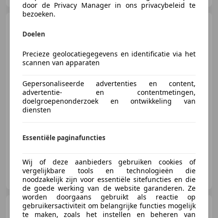
door de Privacy Manager in ons privacybeleid te
bezoeken.
Volkswagen Golf
1.2 TSI
Trendline BlueMotion
Doelen
Precieze geolocatiegegevens en identificatie via het
scannen van apparaten
€ 7.450
Gepersonaliseerde advertenties en content,
advertentie- en contentmetingen,
doelgroepenonderzoek en ontwikkeling van
diensten
10/2011
118.200 km
Benzine
77 kW (105 PK)
Essentiële paginafuncties
Wij of deze aanbieders gebruiken cookies of
KM Autobedrijf
vergelijkbare tools en technologieën die
NL-6826 TJ ARNHEM
noodzakelijk zijn voor essentiële sitefuncties en die
de goede werking van de website garanderen. Ze
worden doorgaans gebruikt als reactie op
gebruikersactiviteit om belangrijke functies mogelijk
Renault Twingo
1.0 SCe
te maken, zoals het instellen en beheren van
Collection*Airco*Cruise*Nap*