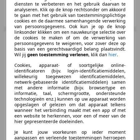
diensten te verbeteren en het gebruik daarvan te
analyseren. Klik op de knop rechtsonder om akkoord
KM Autobedrijf
te gaan met het gebruik van toestemmingsplichtige
NL-6826 TJ ARNHEM
cookies en de daarmee samenhangende verwerking
van persoonsgegevens. Ook kun je op de knop
linksonder klikken om een nauwkeurige selectie over
de cookies te maken of om de verwerking van
Citroen C1
1.2 PureTech
persoonsgegevens te weigeren, voor zover deze op
Shine*Leer*Pdc*Clima*NAV*Camera
basis van een gerechtvaardigd belang plaatsvindt.
Wil jij
geen toestemming verlenen
, klik dan
hier
.
Cookies, apparaat- of soortgelijke online-
identificatoren (bijv. login-identificatiemiddelen,
€ 7.350
willekeurig toegewezen identificatiemiddelen,
netwerk-gebaseerde identificatiemiddelen) samen
met andere informatie (bijv. browsertype en
informatie, taal, schermgrootte, ondersteunde
technologieën enz.) kunnen op uw apparaat worden
09/2016
66.165 km
Benzine
60 kW (82 PK)
opgeslagen of gelezen om dat apparaat telkens
wanneer het verbinding maakt met een app of met
een website te herkennen, voor een of meer van de
hier gepresenteerde doeleinden.
KM Autobedrijf
Je kunt jouw voorkeuren op ieder moment
NL-6826 TJ ARNHEM
aanpassen en verleende toestemmingen herroepen