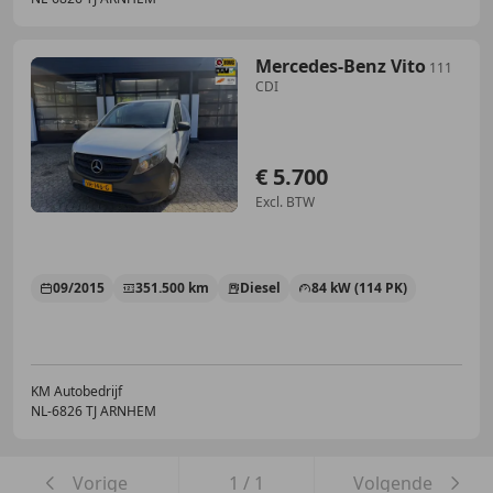
Mercedes-Benz Vito
111
CDI
€ 5.700
Excl. BTW
09/2015
351.500 km
Diesel
84 kW (114 PK)
KM Autobedrijf
NL-6826 TJ ARNHEM
Vorige
1
/
1
Volgende