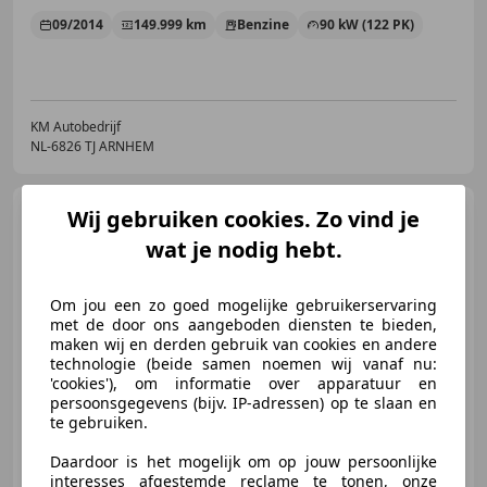
09/2014
149.999 km
Benzine
90 kW (122 PK)
KM Autobedrijf
NL-6826 TJ ARNHEM
SEAT Leon
Wij gebruiken cookies. Zo vind je
1.4 TSI
Style*Clima*PDC*Stoelverwarming*N
wat je nodig hebt.
Om jou een zo goed mogelijke gebruikerservaring
met de door ons aangeboden diensten te bieden,
€ 9.250
maken wij en derden gebruik van cookies en andere
technologie (beide samen noemen wij vanaf nu:
'cookies'), om informatie over apparatuur en
persoonsgegevens (bijv. IP-adressen) op te slaan en
te gebruiken.
04/2013
92.300 km
Benzine
90 kW (122 PK)
Daardoor is het mogelijk om op jouw persoonlijke
interesses afgestemde reclame te tonen, onze