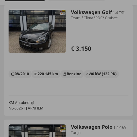
Volkswagen Golf
1.4 TSI
Team *Clima*PDC*Cruise*
€ 3.150
08/2010
220.145 km
Benzine
90 kW (122 PK)
KM Autobedrijf
NL-6826 TJ ARNHEM
Volkswagen Polo
1.4-16V
Turijn