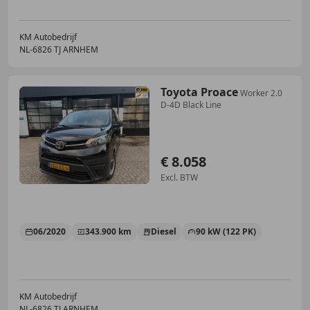
KM Autobedrijf
NL-6826 TJ ARNHEM
Toyota Proace
Worker 2.0
D-4D Black Line
€ 8.058
Excl. BTW
06/2020
343.900 km
Diesel
90 kW (122 PK)
KM Autobedrijf
NL-6826 TJ ARNHEM