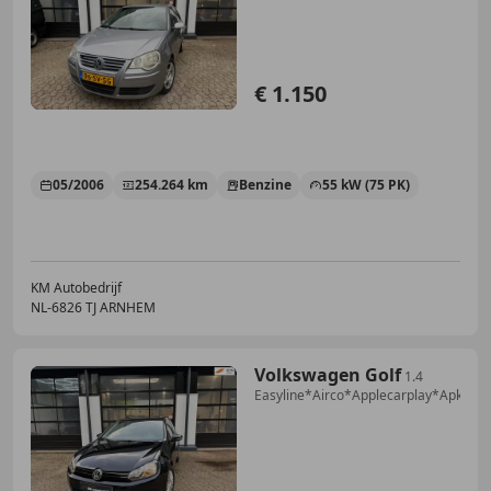
€ 1.150
05/2006
254.264 km
Benzine
55 kW (75 PK)
KM Autobedrijf
NL-6826 TJ ARNHEM
Volkswagen Golf
1.4
Easyline*Airco*Applecarplay*Apk*