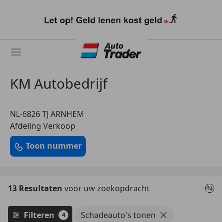
Ga
naar
hoofdinhoud
KM Autobedrijf
NL-6826 TJ ARNHEM
Afdeling Verkoop
Toon nummer
13 Resultaten
voor uw zoekopdracht
Filteren
Schadeauto's tonen
4