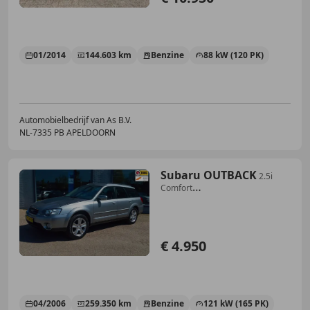
01/2014
144.603 km
Benzine
88 kW (120 PK)
Automobielbedrijf van As B.V.
NL-7335 PB APELDOORN
Subaru OUTBACK
2.5i
Comfort
LEER/STOELVERWARMING/TREKHAAK
€ 4.950
04/2006
259.350 km
Benzine
121 kW (165 PK)