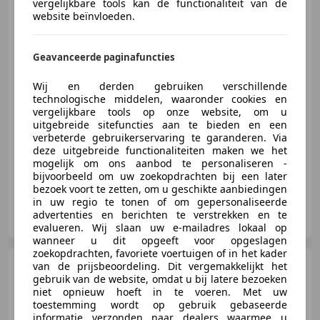
vergelijkbare tools kan de functionaliteit van de
Mitsubishi ASX
1.6
website beïnvloeden.
Cleartec Instyle | Trekhaak |
Panodak | Verwar
Geavanceerde paginafuncties
€ 11.750
Wij en derden gebruiken verschillende
technologische middelen, waaronder cookies en
vergelijkbare tools op onze website, om u
uitgebreide sitefuncties aan te bieden en een
verbeterde gebruikerservaring te garanderen. Via
01/2016
147.595 km
Benzine
86 kW (117 PK)
deze uitgebreide functionaliteiten maken we het
mogelijk om ons aanbod te personaliseren -
bijvoorbeeld om uw zoekopdrachten bij een later
bezoek voort te zetten, om u geschikte aanbiedingen
in uw regio te tonen of om gepersonaliseerde
Automobielbedrijf van As B.V.
advertenties en berichten te verstrekken en te
NL-7335 PB APELDOORN
evalueren. Wij slaan uw e-mailadres lokaal op
wanneer u dit opgeeft voor opgeslagen
zoekopdrachten, favoriete voertuigen of in het kader
Renault Megane
1.2 TCe
van de prijsbeoordeling. Dit vergemakkelijkt het
Zen | Navigatie | Cruise | Clima
gebruik van de website, omdat u bij latere bezoeken
| Parkeer
niet opnieuw hoeft in te voeren. Met uw
toestemming wordt op gebruik gebaseerde
informatie verzonden naar dealers waarmee u