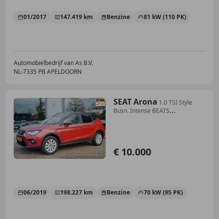
01/2017
147.419 km
Benzine
81 kW (110 PK)
Automobielbedrijf van As B.V.
NL-7335 PB APELDOORN
SEAT Arona
1.0 TSI Style
Busn. Intense BEATS
AUDIO|CAMERA|2 N
€ 10.000
06/2019
198.227 km
Benzine
70 kW (95 PK)