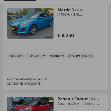
Mazda 3
1.6 TS
AIRCO+UNIEKE
KILOMERSTAND+LICHT
METAAL+TREK
€ 8.250
05/2011
41.261 km
Benzine
77 kW (105 PK)
Automobielbedrijf van As B.V.
NL-7335 PB APELDOORN
Renault Captur
0.9 TCe
Dynamique Navi | Camera |
Trekhaak | All s