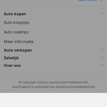
Auto kopen
Auto kooptips
Auto zoektips
Meer informatie
Auto verkopen
Zakelijk
Over ons
© Copyright
2026
by AutoScout24 Nederland B.V.
AutoTrader.nl is onderdeel van AutoScout24 Nederland B.V.