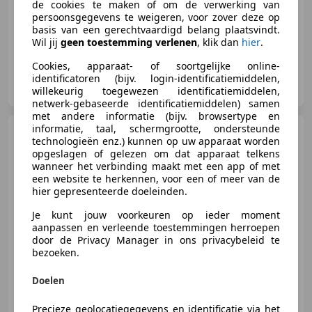
de cookies te maken of om de verwerking van
10/2016
134.597 km
Benzine
80 kW (109 PK)
persoonsgegevens te weigeren, voor zover deze op
basis van een gerechtvaardigd belang plaatsvindt.
Wil jij
geen toestemming verlenen
, klik dan
hier
.
Cookies, apparaat- of soortgelijke online-
Automobielbedrijf van As B.V.
identificatoren (bijv. login-identificatiemiddelen,
NL-7335 PB APELDOORN
willekeurig toegewezen identificatiemiddelen,
netwerk-gebaseerde identificatiemiddelen) samen
met andere informatie (bijv. browsertype en
informatie, taal, schermgrootte, ondersteunde
Subaru XV
2.0i Luxury AWD |
technologieën enz.) kunnen op uw apparaat worden
Stoelverwarming voor | Trekhaak
opgeslagen of gelezen om dat apparaat telkens
wanneer het verbinding maakt met een app of met
een website te herkennen, voor een of meer van de
hier gepresenteerde doeleinden.
€ 11.750
Je kunt jouw voorkeuren op ieder moment
aanpassen en verleende toestemmingen herroepen
door de Privacy Manager in ons privacybeleid te
bezoeken.
04/2013
165.330 km
Benzine
110 kW (150 PK)
Doelen
Precieze geolocatiegegevens en identificatie via het