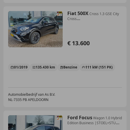
Fiat 500X
Cross 1.3 GSE City
Cross
AUTOMAAT|NAVI|PARKEERSENS
€ 13.600
01/2019
135.430 km
Benzine
111 kW (151 PK)
Automobielbedrijf van As B.V.
NL-7335 PB APELDOORN
Ford Focus
Wagon 1.0 Hybrid
Edition Business |STOEL+STUUR
VER