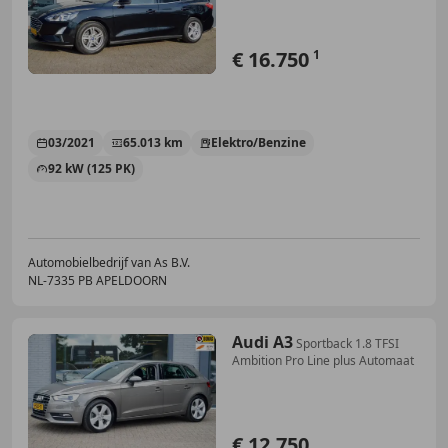
€ 16.750
1
03/2021
65.013 km
Elektro/Benzine
92 kW (125 PK)
Automobielbedrijf van As B.V.
NL-7335 PB APELDOORN
Audi A3
Sportback 1.8 TFSI
Ambition Pro Line plus Automaat
€ 12.750