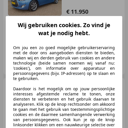
€ 11.950
Wij gebruiken cookies. Zo vind je
wat je nodig hebt.
09/2015
112.879 km
Benzine
91 kW (124 PK)
Om jou een zo goed mogelijke gebruikerservaring
met de door ons aangeboden diensten te bieden,
maken wij en derden gebruik van cookies en andere
Automobielbedrijf van As B.V.
technologie (beide samen noemen wij vanaf nu:
NL-7335 PB APELDOORN
'cookies'), om informatie over apparatuur en
persoonsgegevens (bijv. IP-adressen) op te slaan en
te gebruiken.
BMW 116
1-serie 116i
Daardoor is het mogelijk om op jouw persoonlijke
Centennial High Executive ORIG
interesses afgestemde reclame te tonen, onze
NL|OPE
diensten te verbeteren en het gebruik daarvan te
analyseren. Klik op de knop rechtsonder om akkoord
€ 12.950
te gaan met het gebruik van toestemmingsplichtige
cookies en de daarmee samenhangende verwerking
van persoonsgegevens. Ook kun je op de knop
linksonder klikken om een nauwkeurige selectie over