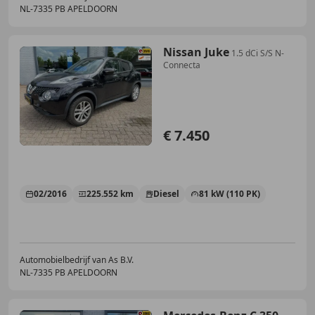
NL-7335 PB APELDOORN
Nissan Juke
1.5 dCi S/S N-
Connecta
€ 7.450
02/2016
225.552 km
Diesel
81 kW (110 PK)
Automobielbedrijf van As B.V.
NL-7335 PB APELDOORN