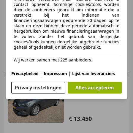
contact opneemt. Sommige cookies/tools worden
€ 8.900
door de aanbieders gebruikt om informatie die u
verstrekt bij het indienen van
financieringsaanvragen gedurende 30 dagen op te
slaan en deze binnen deze periode automatisch te
hergebruiken om nieuwe financieringsaanvragen in
06/2016
133.474 km
Benzine
97 kW (132 PK)
te vullen. Zonder het gebruik van dergelijke
cookies/tools kunnen dergelijke uitgebreide functies
geheel of gedeeltelijk niet worden gebruikt.
Wij werken samen met 225 aanbieders.
Automobielbedrijf van As B.V.
NL-7335 PB APELDOORN
|
|
Privacybeleid
Impressum
Lijst van leveranciers
Volkswagen Golf
Privacy instellingen
Alles accepteren
Sportsvan
1.2 TSI Connected
Series | Massagestoel | org. weg
€ 13.450