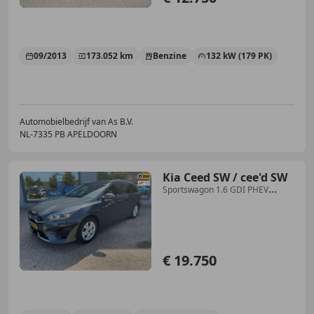
09/2013
173.052 km
Benzine
132 kW (179 PK)
Automobielbedrijf van As B.V.
NL-7335 PB APELDOORN
Kia Ceed SW / cee'd SW
Sportswagon 1.6 GDI PHEV
DynamicPlusLine | Stuur e
€ 19.750