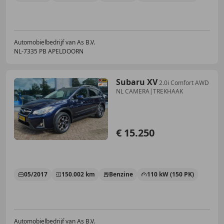
Automobielbedrijf van As B.V.
NL-7335 PB APELDOORN
Subaru XV
2.0i Comfort AWD
NL CAMERA|TREKHAAK
€ 15.250
05/2017
150.002 km
Benzine
110 kW (150 PK)
Automobielbedrijf van As B.V.