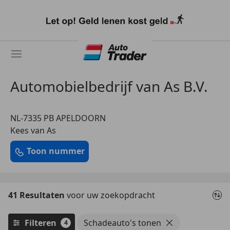
Ga
naar
hoofdinhoud
Automobielbedrijf van As B.V.
NL-7335 PB APELDOORN
Kees van As
Toon nummer
41 Resultaten
voor uw zoekopdracht
Filteren
Schadeauto's tonen
4