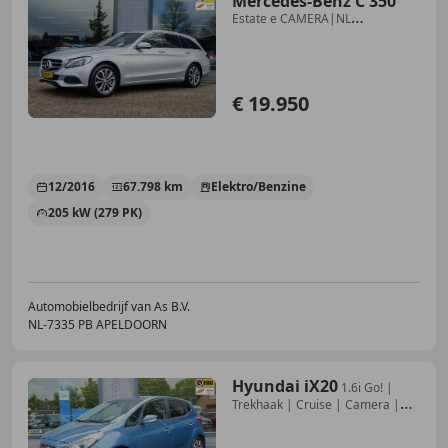
Mercedes-Benz C 350
Estate e CAMERA|NL
AUTO+NAP|LUCHTVERING|NAVI
€ 19.950
12/2016
67.798 km
Elektro/Benzine
205 kW (279 PK)
Automobielbedrijf van As B.V.
NL-7335 PB APELDOORN
Hyundai iX20
1.6i Go! |
Trekhaak | Cruise | Camera |
Navigatie