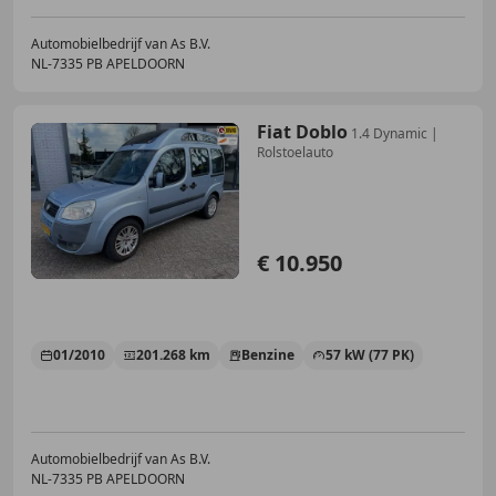
Automobielbedrijf van As B.V.
NL-7335 PB APELDOORN
Fiat Doblo
1.4 Dynamic |
Rolstoelauto
€ 10.950
01/2010
201.268 km
Benzine
57 kW (77 PK)
Automobielbedrijf van As B.V.
NL-7335 PB APELDOORN