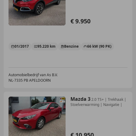
€ 9.950
01/2017
95.220 km
Benzine
66 kW (90 PK)
Automobielbedrijf van As B.V.
NL-7335 PB APELDOORN
Mazda 3
2.0 TS+ | Trekhaak |
Stoelverwarming | Navigatie |
€ 10.950