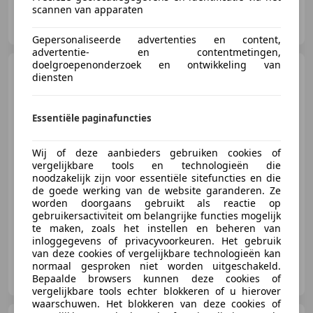
scannen van apparaten
Automobielbedrijf van As B.V.
NL-7335 PB APELDOORN
Gepersonaliseerde advertenties en content,
advertentie- en contentmetingen,
doelgroepenonderzoek en ontwikkeling van
Tesla Model S
Performance
diensten
Ludicrous+ Raven 830PK 0-100 in
2.6sec
Essentiële paginafuncties
€ 48.250
1
Wij of deze aanbieders gebruiken cookies of
vergelijkbare tools en technologieën die
noodzakelijk zijn voor essentiële sitefuncties en die
de goede werking van de website garanderen. Ze
07/2019
83.906 km
Elektrisch
607 kW (825 PK)
worden doorgaans gebruikt als reactie op
gebruikersactiviteit om belangrijke functies mogelijk
te maken, zoals het instellen en beheren van
inloggegevens of privacyvoorkeuren. Het gebruik
van deze cookies of vergelijkbare technologieën kan
normaal gesproken niet worden uitgeschakeld.
Automobielbedrijf van As B.V.
Bepaalde browsers kunnen deze cookies of
NL-7335 PB APELDOORN
vergelijkbare tools echter blokkeren of u hierover
waarschuwen. Het blokkeren van deze cookies of