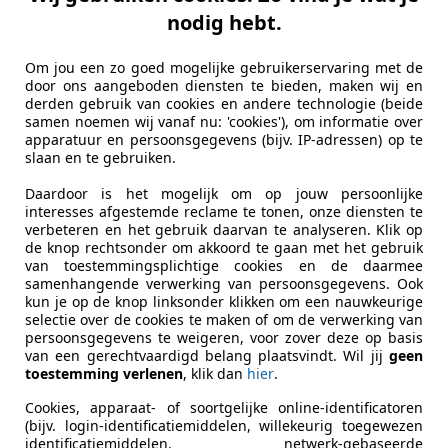
nodig hebt.
1
Om jou een zo goed mogelijke gebruikerservaring met de
B LED SLINE S-LINE 17"BOSE SPORTBACK PELLE
door ons aangeboden diensten te bieden, maken wij en
derden gebruik van cookies en andere technologie (beide
samen noemen wij vanaf nu: 'cookies'), om informatie over
€ 9.400
apparatuur en persoonsgegevens (bijv. IP-adressen) op te
slaan en te gebruiken.
Daardoor is het mogelijk om op jouw persoonlijke
interesses afgestemde reclame te tonen, onze diensten te
verbeteren en het gebruik daarvan te analyseren. Klik op
de knop rechtsonder om akkoord te gaan met het gebruik
van toestemmingsplichtige cookies en de daarmee
04/2017
209.500 km
Di
samenhangende verwerking van persoonsgegevens. Ook
kun je op de knop linksonder klikken om een nauwkeurige
selectie over de cookies te maken of om de verwerking van
A SEMPRE F24IVA PAGATA su TUTTE le NOSTRE AUTO!
persoonsgegevens te weigeren, voor zover deze op basis
van een gerechtvaardigd belang plaatsvindt. Wil jij
geen
ce Automobili Srl - Da Sempre F24 Iva Pagata
toestemming verlenen
, klik dan
hier
.
-00031 Artena – Roma
Cookies, apparaat- of soortgelijke online-identificatoren
(bijv. login-identificatiemiddelen, willekeurig toegewezen
identificatiemiddelen, netwerk-gebaseerde