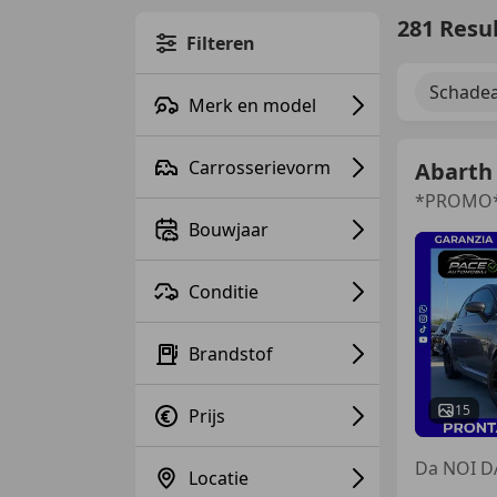
281 Resu
Filteren
Schadea
Merk en model
Carrosserievorm
Abarth
Bouwjaar
Conditie
Brandstof
15
Prijs
Da NOI D
Locatie