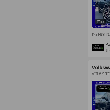
15
Da NOI D
Pa
IT
Volksw
VIII 8.5