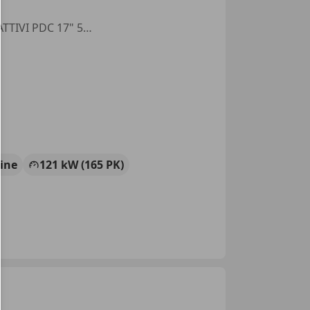
1.4 T-JET F595 PARI AL NUOVO *PROMO* SCARICHI RECORD MONZA ATTIVI PDC 17" 50 ESIMO FORMULA ITALIA
ine
121 kW (165 PK)