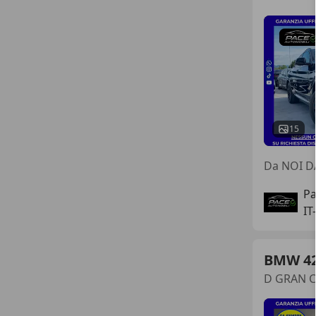
15
Da NOI D
Pa
IT
BMW 4
D GRAN C