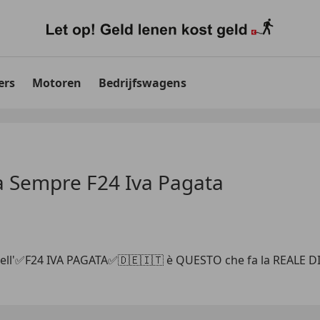
ers
Motoren
Bedrijfswagens
Da Sempre F24 Iva Pagata
ll'✅F24 IVA PAGATA✅🇩🇪🇮🇹 è QUESTO che fa la REALE DI