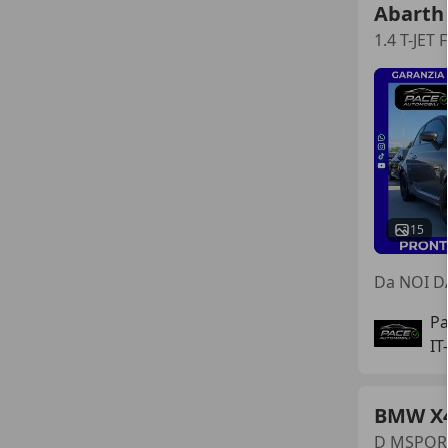
Abarth
15
Da NOI D
Pa
IT
BMW X
D MSPORT