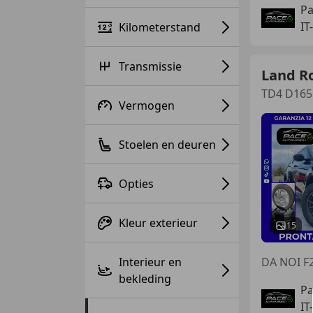
Pa
IT
Kilometerstand
Transmissie
Land R
TD4 D165
Vermogen
Stoelen en deuren
Opties
Kleur exterieur
15
Interieur en
DA NOI F
bekleding
Pa
IT