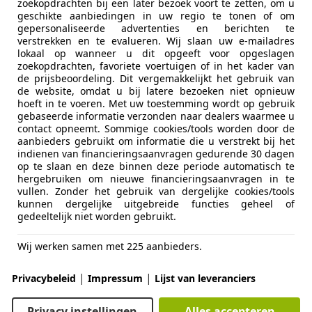
zoekopdrachten bij een later bezoek voort te zetten, om u
geschikte aanbiedingen in uw regio te tonen of om
gepersonaliseerde advertenties en berichten te
verstrekken en te evalueren. Wij slaan uw e-mailadres
lokaal op wanneer u dit opgeeft voor opgeslagen
zoekopdrachten, favoriete voertuigen of in het kader van
de prijsbeoordeling. Dit vergemakkelijkt het gebruik van
de website, omdat u bij latere bezoeken niet opnieuw
06/2025
12.700 km
Ele
hoeft in te voeren. Met uw toestemming wordt op gebruik
gebaseerde informatie verzonden naar dealers waarmee u
contact opneemt. Sommige cookies/tools worden door de
A SEMPRE F24IVA PAGATA su TUTTE le NOSTRE AUTO!
aanbieders gebruikt om informatie die u verstrekt bij het
indienen van financieringsaanvragen gedurende 30 dagen
ce Automobili Srl - Da Sempre F24 Iva Pagata
op te slaan en deze binnen deze periode automatisch te
-00031 Artena – Roma
hergebruiken om nieuwe financieringsaanvragen in te
vullen. Zonder het gebruik van dergelijke cookies/tools
kunnen dergelijke uitgebreide functies geheel of
gedeeltelijk niet worden gebruikt.
5
TRO Q4 SPORTBACK SPB S-LINE SLINE 21" PELLE B&O
Wij werken samen met 225 aanbieders.
€ 68.900
1
|
|
Privacybeleid
Impressum
Lijst van leveranciers
Privacy instellingen
Alles accepteren