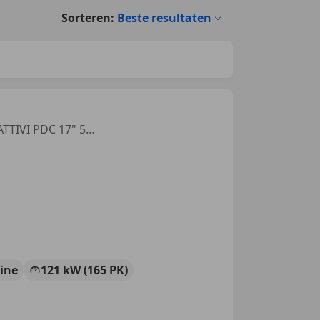
Sorteren:
Beste resultaten
*PROMO* 1.4 T-JET F595 PARI AL NUOVO SCARICHI RECORD MONZA ATTIVI PDC 17" 50 ESIMO FORMULA ITALIA
ine
121 kW (165 PK)