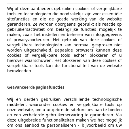
€ 55.800
Wij of deze aanbieders gebruiken cookies of vergelijkbare
1
tools en technologieën die noodzakelijk zijn voor essentiële
sitefuncties en die de goede werking van de website
garanderen. Ze worden doorgaans gebruikt als reactie op
gebruikersactiviteit om belangrijke functies mogelijk te
maken, zoals het instellen en beheren van inloggegevens
of privacyvoorkeuren. Het gebruik van deze cookies of
vergelijkbare technologieën kan normaal gesproken niet
worden uitgeschakeld. Bepaalde browsers kunnen deze
11/2025
18.900 km
Ele
cookies of vergelijkbare tools echter blokkeren of u
hierover waarschuwen. Het blokkeren van deze cookies of
vergelijkbare tools kan de functionaliteit van de website
A SEMPRE F24IVA PAGATA su TUTTE le NOSTRE AUTO!
beïnvloeden.
ce Automobili Srl - Da Sempre F24 Iva Pagata
-00031 Artena – Roma
Geavanceerde paginafuncties
Wij en derden gebruiken verschillende technologische
middelen, waaronder cookies en vergelijkbare tools op
20
onze website, om u uitgebreide sitefuncties aan te bieden
OUPE MSPORT M-SPORT 19" PDC F1 TETTO LASER
en een verbeterde gebruikerservaring te garanderen. Via
deze uitgebreide functionaliteiten maken we het mogelijk
€ 42.800
om ons aanbod te personaliseren - bijvoorbeeld om uw
1