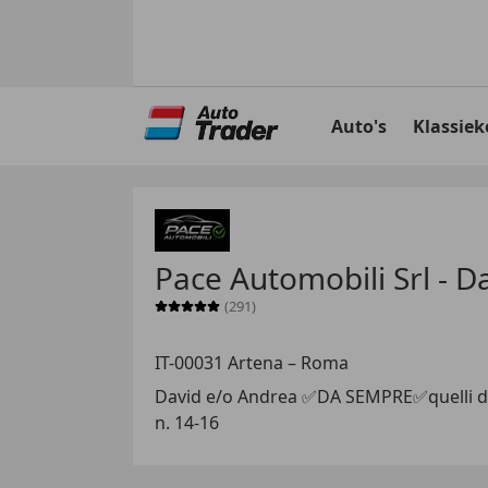
Ga
naar
Auto's
Klassiek
hoofdinhoud
Pace Automobili Srl - 
(291)
Sterrenbeoordeling 5 van 5
IT-00031 Artena – Roma
David e/o Andrea ✅DA SEMPRE✅quelli de
n. 14-16