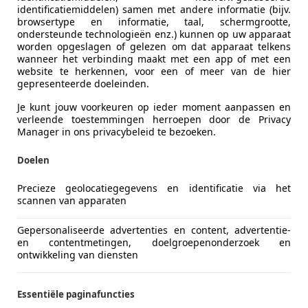
 595 Competizione
identificatiemiddelen) samen met andere informatie (bijv.
browsertype en informatie, taal, schermgrootte,
ondersteunde technologieën enz.) kunnen op uw apparaat
worden opgeslagen of gelezen om dat apparaat telkens
€ 17.890
wanneer het verbinding maakt met een app of met een
website te herkennen, voor een of meer van de hier
gepresenteerde doeleinden.
Je kunt jouw voorkeuren op ieder moment aanpassen en
verleende toestemmingen herroepen door de Privacy
Manager in ons privacybeleid te bezoeken.
Doelen
07/2022
6.500 km
Benz
Precieze geolocatiegegevens en identificatie via het
A SEMPRE F24IVA PAGATA su TUTTE le NOSTRE AUTO!
scannen van apparaten
ce Automobili Srl - Da Sempre F24 Iva Pagata
Gepersonaliseerde advertenties en content, advertentie-
-00031 Artena – Roma
en contentmetingen, doelgroepenonderzoek en
ontwikkeling van diensten
4
Essentiële paginafuncties
 PRO M-SPORT M SPORT IVA ESPOSTA BLACK PACK TETTO