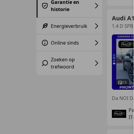
Garantie en
historie
Audi A
Energieverbruik
1.4 D SP
Online sinds
Zoeken op
trefwoord
15
Da NOI D
Pa
IT