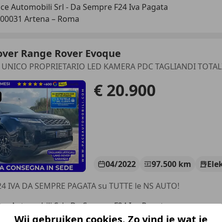
ce Automobili Srl - Da Sempre F24 Iva Pagata
-00031 Artena – Roma
over Range Rover Evoque
 UNICO PROPRIETARIO LED KAMERA PDC TAGLIANDI TOTA
€ 20.900
04/2022
97.500 km
Ele
24 IVA DA SEMPRE PAGATA su TUTTE le NS AUTO!
ce Automobili Srl - Da Sempre F24 Iva Pagata
-00031 Artena – Roma
Wij gebruiken cookies. Zo vind je wat je