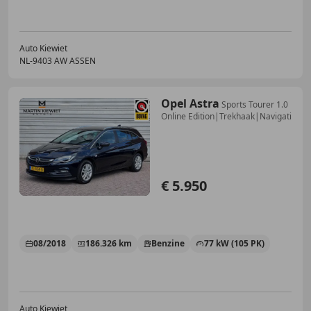
Auto Kiewiet
NL-9403 AW ASSEN
Opel Astra
Sports Tourer 1.0
Online Edition|Trekhaak|Navigati
€ 5.950
08/2018
186.326 km
Benzine
77 kW (105 PK)
Auto Kiewiet