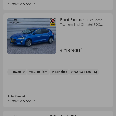
NL-9403 AW ASSEN
Ford Focus
1.0 EcoBoost
Titanium Bns|Climate|PDC
V+A|Winterpa
€ 13.900
1
10/2019
30.101 km
Benzine
92 kW (125 PK)
Auto Kiewiet
NL-9403 AW ASSEN