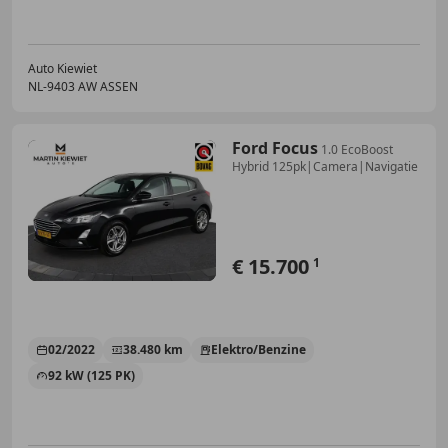
Auto Kiewiet
NL-9403 AW ASSEN
Ford Focus
1.0 EcoBoost
Hybrid 125pk|Camera|Navigatie
€ 15.700
1
02/2022
38.480 km
Elektro/Benzine
92 kW (125 PK)