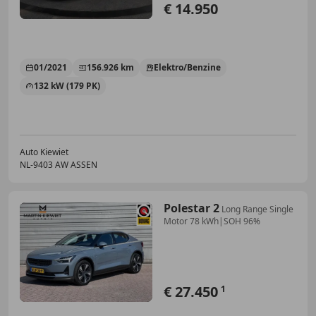
€ 14.950
01/2021
156.926 km
Elektro/Benzine
132 kW (179 PK)
Auto Kiewiet
NL-9403 AW ASSEN
Polestar 2
Long Range Single
Motor 78 kWh|SOH 96%
€ 27.450
1