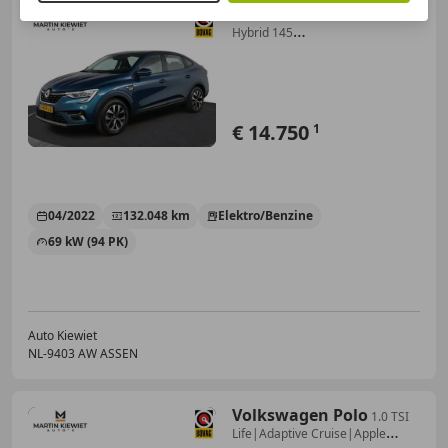
Renault Arkana
1.6 E-Tech
Hybrid 145
Zen|Keyless|Camera|Trekhaak
€ 14.750
1
04/2022
132.048 km
Elektro/Benzine
69 kW (94 PK)
Auto Kiewiet
NL-9403 AW ASSEN
Volkswagen Polo
1.0 TSI
Life|Adaptive Cruise|Apple