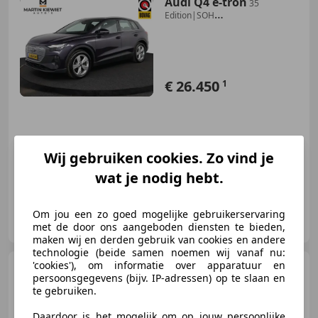
Audi Q4 e-tron
35
Edition|SOH
93%|Stoelverwarming
€ 26.450
1
06/2023
33.125 km
Elektrisch
125 kW (170 PK)
Wij gebruiken cookies. Zo vind je
wat je nodig hebt.
Auto Kiewiet
Om jou een zo goed mogelijke gebruikerservaring
NL-9403 AW ASSEN
met de door ons aangeboden diensten te bieden,
maken wij en derden gebruik van cookies en andere
technologie (beide samen noemen wij vanaf nu:
'cookies'), om informatie over apparatuur en
Hyundai TUCSON
1.6 GDi
persoonsgegevens (bijv. IP-adressen) op te slaan en
Premium|Stoelverwarming|Camera|N
te gebruiken.
Daardoor is het mogelijk om op jouw persoonlijke