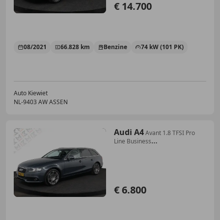
€ 14.700
08/2021
66.828 km
Benzine
74 kW (101 PK)
Auto Kiewiet
NL-9403 AW ASSEN
Audi A4
Avant 1.8 TFSI Pro
Line Business
Automaat|Trekhaak
€ 6.800