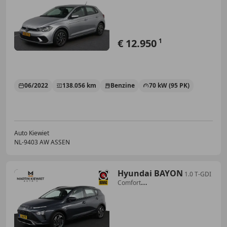
Carplay/Android
€ 12.950
1
06/2022
138.056 km
Benzine
70 kW (95 PK)
Auto Kiewiet
NL-9403 AW ASSEN
Hyundai BAYON
1.0 T-GDI
Comfort
Smart|Navi|Camera|Trekhaak