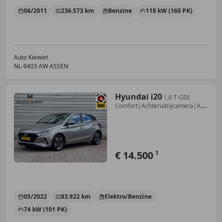
06/2011
236.573 km
Benzine
118 kW (160 PK)
Auto Kiewiet
NL-9403 AW ASSEN
Hyundai i20
1.0 T-GDI
Comfort|Achteruitrijcamera|Apple
Carplay
€ 14.500
1
05/2022
83.922 km
Elektro/Benzine
74 kW (101 PK)