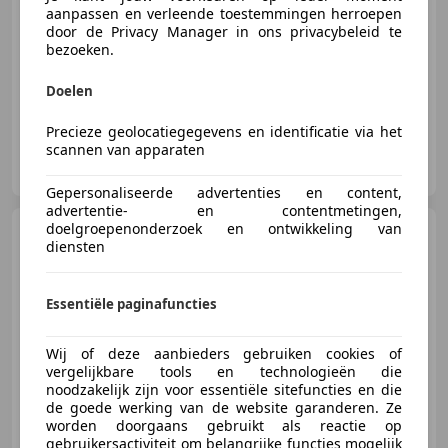
aanpassen en verleende toestemmingen herroepen
door de Privacy Manager in ons privacybeleid te
bezoeken.
02/2018
106.018 km
Benzine
51 kW (69 PK)
Doelen
Precieze geolocatiegegevens en identificatie via het
scannen van apparaten
Auto Kiewiet
NL-9403 AW ASSEN
Gepersonaliseerde advertenties en content,
advertentie- en contentmetingen,
doelgroepenonderzoek en ontwikkeling van
Ford Focus
1.0 EcoBoost
diensten
Trend Edition
Bns|Climate|Camera|Comf
Essentiële paginafuncties
€ 12.450
1
Wij of deze aanbieders gebruiken cookies of
vergelijkbare tools en technologieën die
noodzakelijk zijn voor essentiële sitefuncties en die
de goede werking van de website garanderen. Ze
worden doorgaans gebruikt als reactie op
01/2022
97.584 km
Benzine
74 kW (101 PK)
gebruikersactiviteit om belangrijke functies mogelijk