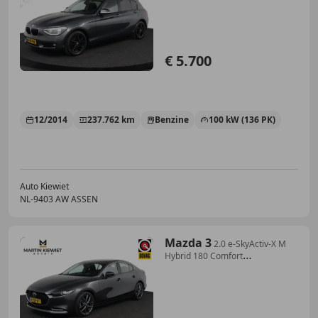
€ 5.700
12/2014
237.762 km
Benzine
100 kW (136 PK)
Auto Kiewiet
NL-9403 AW ASSEN
Mazda 3
2.0 e-SkyActiv-X M
Hybrid 180 Comfort
Bose|HUD|Cam