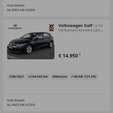
Auto Kiewiet
NL-9403 AW ASSEN
Volkswagen Golf
1.5 TSI
Life Business|Alcantara|LED
matrix|Stoelve
€ 14.950
1
06/2021
164.943 km
Benzine
96 kW (131 PK)
Auto Kiewiet
NL-9403 AW ASSEN