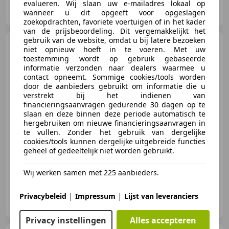
evalueren. Wij slaan uw e-mailadres lokaal op
Auto Kiewiet
wanneer u dit opgeeft voor opgeslagen
NL-9403 AW ASSEN
zoekopdrachten, favoriete voertuigen of in het kader
van de prijsbeoordeling. Dit vergemakkelijkt het
gebruik van de website, omdat u bij latere bezoeken
Skoda Octavia
1.0 TSI
niet opnieuw hoeft in te voeren. Met uw
Greentech Sport Business
toestemming wordt op gebruik gebaseerde
17"|Trekhaak|Spor
informatie verzonden naar dealers waarmee u
contact opneemt. Sommige cookies/tools worden
door de aanbieders gebruikt om informatie die u
verstrekt bij het indienen van
€ 8.950
financieringsaanvragen gedurende 30 dagen op te
slaan en deze binnen deze periode automatisch te
hergebruiken om nieuwe financieringsaanvragen in
te vullen. Zonder het gebruik van dergelijke
cookies/tools kunnen dergelijke uitgebreide functies
04/2019
185.032 km
Benzine
85 kW (116 PK)
geheel of gedeeltelijk niet worden gebruikt.
Wij werken samen met 225 aanbieders.
|
|
Privacybeleid
Impressum
Lijst van leveranciers
Auto Kiewiet
NL-9403 AW ASSEN
Privacy instellingen
Alles accepteren