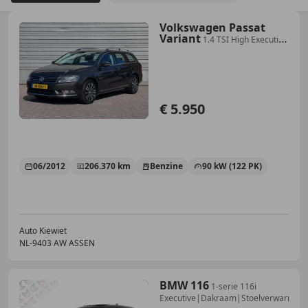
Volkswagen Passat
Variant
1.4 TSI High Executive
Line Automaat|Trekhaak|Alca
€ 5.950
06/2012
206.370 km
Benzine
90 kW (122 PK)
Auto Kiewiet
NL-9403 AW ASSEN
BMW 116
1-serie 116i
Executive|Dakraam|Stoelverwarming