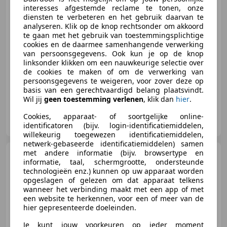
interesses afgestemde reclame te tonen, onze
diensten te verbeteren en het gebruik daarvan te
€ 9.750
analyseren. Klik op de knop rechtsonder om akkoord
te gaan met het gebruik van toestemmingsplichtige
cookies en de daarmee samenhangende verwerking
van persoonsgegevens. Ook kun je op de knop
linksonder klikken om een nauwkeurige selectie over
10/2015
182.149 km
Benzine
97 kW (132 PK)
de cookies te maken of om de verwerking van
persoonsgegevens te weigeren, voor zover deze op
basis van een gerechtvaardigd belang plaatsvindt.
Wil jij
geen toestemming verlenen
, klik dan
hier
.
Auto Kiewiet
Cookies, apparaat- of soortgelijke online-
NL-9403 AW ASSEN
identificatoren (bijv. login-identificatiemiddelen,
willekeurig toegewezen identificatiemiddelen,
netwerk-gebaseerde identificatiemiddelen) samen
met andere informatie (bijv. browsertype en
Toyota Aygo
1.0 VVT-i x-
informatie, taal, schermgrootte, ondersteunde
fun|Bluetooth|Airco|All-
technologieën enz.) kunnen op uw apparaat worden
seasonbanden
opgeslagen of gelezen om dat apparaat telkens
wanneer het verbinding maakt met een app of met
een website te herkennen, voor een of meer van de
hier gepresenteerde doeleinden.
€ 7.450
Je kunt jouw voorkeuren op ieder moment