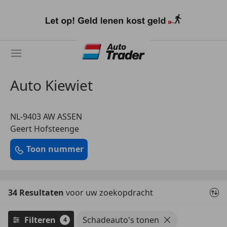
Ga
naar
hoofdinhoud
Auto Kiewiet
NL-9403 AW ASSEN
Geert Hofsteenge
Toon nummer
34 Resultaten
voor uw zoekopdracht
Filteren
Schadeauto's tonen
4