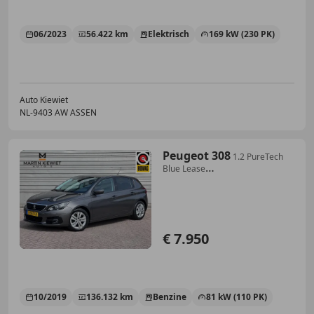
06/2023
56.422 km
Elektrisch
169 kW (230 PK)
Auto Kiewiet
NL-9403 AW ASSEN
Peugeot 308
1.2 PureTech
Blue Lease
Executive|Panorama|Navigat
€ 7.950
10/2019
136.132 km
Benzine
81 kW (110 PK)