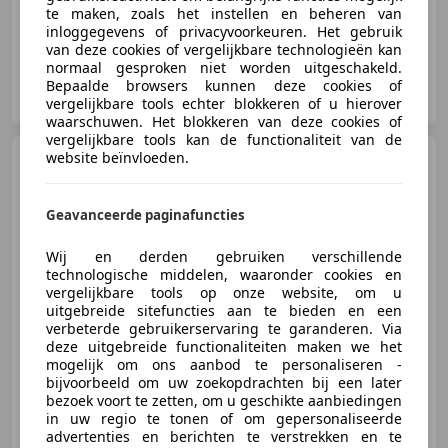
te maken, zoals het instellen en beheren van
inloggegevens of privacyvoorkeuren. Het gebruik
van deze cookies of vergelijkbare technologieën kan
normaal gesproken niet worden uitgeschakeld.
Auto Kiewiet
Bepaalde browsers kunnen deze cookies of
NL-9403 AW ASSEN
vergelijkbare tools echter blokkeren of u hierover
waarschuwen. Het blokkeren van deze cookies of
vergelijkbare tools kan de functionaliteit van de
website beïnvloeden.
Skoda Fabia
1.0 TSI
Business Edition|PDC|Adaptive
Cruise|Apple
Geavanceerde paginafuncties
Wij en derden gebruiken verschillende
technologische middelen, waaronder cookies en
€ 14.700
vergelijkbare tools op onze website, om u
uitgebreide sitefuncties aan te bieden en een
verbeterde gebruikerservaring te garanderen. Via
deze uitgebreide functionaliteiten maken we het
05/2022
60.258 km
Benzine
70 kW (95 PK)
mogelijk om ons aanbod te personaliseren -
bijvoorbeeld om uw zoekopdrachten bij een later
bezoek voort te zetten, om u geschikte aanbiedingen
in uw regio te tonen of om gepersonaliseerde
advertenties en berichten te verstrekken en te