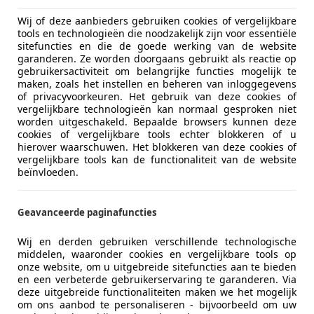
€ 17.250
Wij of deze aanbieders gebruiken cookies of vergelijkbare
tools en technologieën die noodzakelijk zijn voor essentiële
sitefuncties en die de goede werking van de website
garanderen. Ze worden doorgaans gebruikt als reactie op
gebruikersactiviteit om belangrijke functies mogelijk te
maken, zoals het instellen en beheren van inloggegevens
of privacyvoorkeuren. Het gebruik van deze cookies of
vergelijkbare technologieën kan normaal gesproken niet
08/2019
162.849 km
El
worden uitgeschakeld. Bepaalde browsers kunnen deze
cookies of vergelijkbare tools echter blokkeren of u
hierover waarschuwen. Het blokkeren van deze cookies of
vergelijkbare tools kan de functionaliteit van de website
beïnvloeden.
 V.O.F.
LB BARNEVELD
Geavanceerde paginafuncties
Wij en derden gebruiken verschillende technologische
 Forester
middelen, waaronder cookies en vergelijkbare tools op
o - 2e eig! - Dealer onderhouden - Trekh
onze website, om u uitgebreide sitefuncties aan te bieden
en een verbeterde gebruikerservaring te garanderen. Via
€ 8.750
deze uitgebreide functionaliteiten maken we het mogelijk
om ons aanbod te personaliseren - bijvoorbeeld om uw