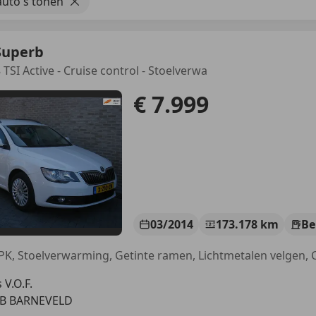
uto's tonen
Superb
TSI Active - Cruise control - Stoelverwa
€ 7.999
03/2014
173.178 km
Be
 V.O.F.
LB BARNEVELD