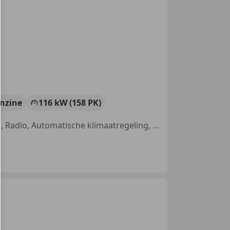
nzine
116 kW (158 PK)
4x4, Nieuwe APK, Centrale deurvergrendeling met afstandsbediening, Radio, Automatische klimaatregeling, Met onderhoudshistorie, Lichtmetalen velgen, Airbag bestuurder