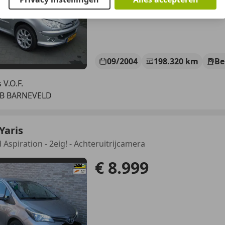
09/2004
198.320 km
Be
 V.O.F.
LB BARNEVELD
Yaris
 Aspiration - 2eig! - Achteruitrijcamera
€ 8.999