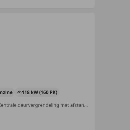
nzine
118 kW (160 PK)
Nieuwe APK, Stoelverwarming, Getinte ramen, Lichtmetalen velgen, Centrale deurvergrendeling met afstandsbediening, Automatische klimaatregeling, Cruise control, Airbag bestuurder