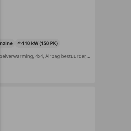
nzine
110 kW (150 PK)
Nieuwe APK, Trekhaak, Hill-Hold Control, Met onderhoudshistorie, Stoelverwarming, 4x4, Airbag bestuurder, Airconditioning