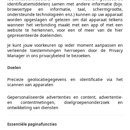
identificatiemiddelen) samen met andere informatie (bijv.
€ 6.450
browsertype en informatie, taal, schermgrootte,
ondersteunde technologieën enz.) kunnen op uw apparaat
worden opgeslagen of gelezen om dat apparaat telkens
wanneer het verbinding maakt met een app of met een
website te herkennen, voor een of meer van de hier
gepresenteerde doeleinden.
Je kunt jouw voorkeuren op ieder moment aanpassen en
verleende toestemmingen herroepen door de Privacy
Manager in ons privacybeleid te bezoeken.
07/2006
212.528 km
Be
Doelen
Precieze geolocatiegegevens en identificatie via het
 V.O.F.
scannen van apparaten
LB BARNEVELD
Gepersonaliseerde advertenties en content, advertentie-
en contentmetingen, doelgroepenonderzoek en
ontwikkeling van diensten
Corolla
orts 1.8 Hybrid Style - 1e eig! - Trekha
Essentiële paginafuncties
1