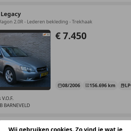
 Legacy
agon 2.0R - Lederen bekleding - Trekhaak
€ 7.450
08/2006
156.696 km
LP
 V.O.F.
LB BARNEVELD
 Forester
Wij gebruiken cookies. Zo vind je wat je