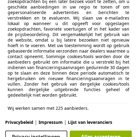
zoekopdrachten bij een later bezoek voort te zetten, om u
geschikte aanbiedingen in uw regio te tonen of om
gepersonaliseerde advertenties en berichten te
verstrekken en te evalueren. Wij slaan uw e-mailadres
lokaal op wanneer u dit opgeeft voor opgeslagen
zoekopdrachten, favoriete voertuigen of in het kader van
de prijsbeoordeling. Dit vergemakkelijkt het gebruik van
de website, omdat u bij latere bezoeken niet opnieuw
09/2011
227.073 km
Be
hoeft in te voeren. Met uw toestemming wordt op gebruik
gebaseerde informatie verzonden naar dealers waarmee u
contact opneemt. Sommige cookies/tools worden door de
aanbieders gebruikt om informatie die u verstrekt bij het
indienen van financieringsaanvragen gedurende 30 dagen
 V.O.F.
op te slaan en deze binnen deze periode automatisch te
LB BARNEVELD
hergebruiken om nieuwe financieringsaanvragen in te
vullen. Zonder het gebruik van dergelijke cookies/tools
kunnen dergelijke uitgebreide functies geheel of
gedeeltelijk niet worden gebruikt.
t 206
 Cabrio - Airco - Leder -
Wij werken samen met 225 aanbieders.
€ 1.950
|
|
Privacybeleid
Impressum
Lijst van leveranciers
Privacy instellingen
Alles accepteren