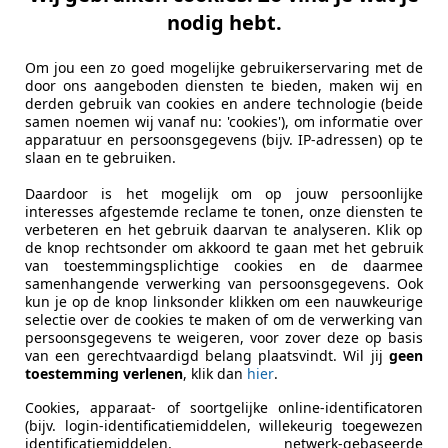
T - Trekhaak - PDC achter - Stoelverwarmi
nodig hebt.
€ 6.950
Om jou een zo goed mogelijke gebruikerservaring met de
door ons aangeboden diensten te bieden, maken wij en
derden gebruik van cookies en andere technologie (beide
samen noemen wij vanaf nu: 'cookies'), om informatie over
apparatuur en persoonsgegevens (bijv. IP-adressen) op te
slaan en te gebruiken.
Daardoor is het mogelijk om op jouw persoonlijke
interesses afgestemde reclame te tonen, onze diensten te
10/2005
285.095 km
Be
verbeteren en het gebruik daarvan te analyseren. Klik op
de knop rechtsonder om akkoord te gaan met het gebruik
van toestemmingsplichtige cookies en de daarmee
samenhangende verwerking van persoonsgegevens. Ook
kun je op de knop linksonder klikken om een nauwkeurige
 V.O.F.
selectie over de cookies te maken of om de verwerking van
LB BARNEVELD
persoonsgegevens te weigeren, voor zover deze op basis
van een gerechtvaardigd belang plaatsvindt. Wil jij
geen
toestemming verlenen
, klik dan
hier
.
 Forester
Cookies, apparaat- of soortgelijke online-identificatoren
(bijv. login-identificatiemiddelen, willekeurig toegewezen
ort Pack - 2e eig! - Hoge/lage gearing -
identificatiemiddelen, netwerk-gebaseerde