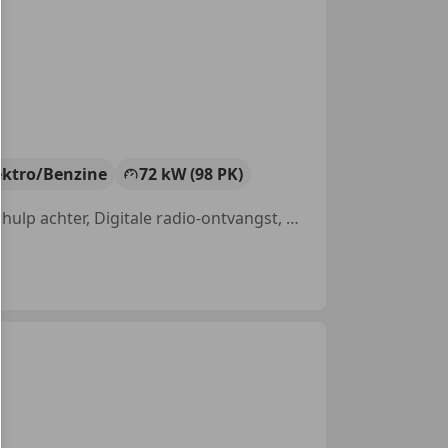
ektro/Benzine
72 kW (98 PK)
Stoelverwarming, Parkeerhulp met camera, Head-up display, Parkeerhulp achter, Digitale radio-ontvangst, Nieuwe APK, Lendensteun, Met onderhoudshistorie