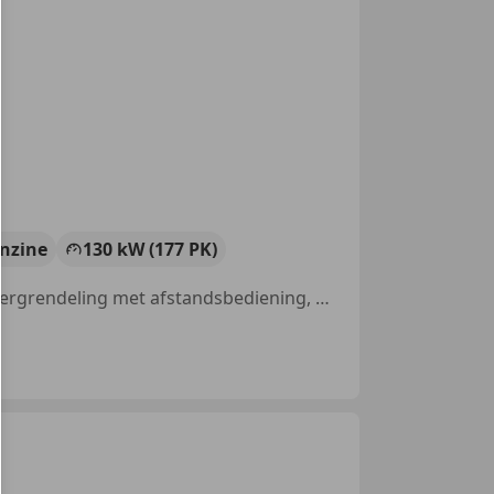
nzine
130 kW (177 PK)
Nieuwe APK, 4x4, Radio, Stoelverwarming, Zij-airbags, Centrale deurvergrendeling met afstandsbediening, Dakrails, Automatische klimaatregeling