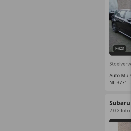
23
Auto Muis
NL-3771 
Subaru
2.0 X Intr