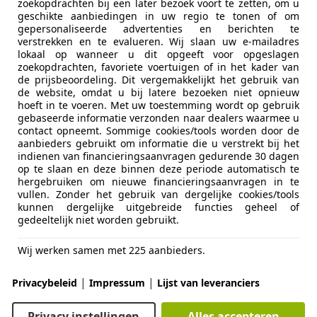
zoekopdrachten bij een later bezoek voort te zetten, om u
geschikte aanbiedingen in uw regio te tonen of om
gepersonaliseerde advertenties en berichten te
verstrekken en te evalueren. Wij slaan uw e-mailadres
lokaal op wanneer u dit opgeeft voor opgeslagen
zoekopdrachten, favoriete voertuigen of in het kader van
de prijsbeoordeling. Dit vergemakkelijkt het gebruik van
de website, omdat u bij latere bezoeken niet opnieuw
12/2016
176.965 km
Be
hoeft in te voeren. Met uw toestemming wordt op gebruik
gebaseerde informatie verzonden naar dealers waarmee u
contact opneemt. Sommige cookies/tools worden door de
clusive B.V
aanbieders gebruikt om informatie die u verstrekt bij het
BW Bergen op Zoom
indienen van financieringsaanvragen gedurende 30 dagen
op te slaan en deze binnen deze periode automatisch te
hergebruiken om nieuwe financieringsaanvragen in te
vullen. Zonder het gebruik van dergelijke cookies/tools
es-Benz C 200
kunnen dergelijke uitgebreide functies geheel of
gedeeltelijk niet worden gebruikt.
€ 37.495
Wij werken samen met 225 aanbieders.
|
|
Privacybeleid
Impressum
Lijst van leveranciers
Privacy instellingen
Alles accepteren