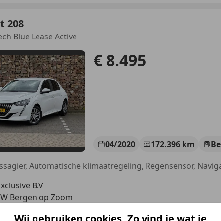
t 208
ech Blue Lease Active
€ 8.495
04/2020
172.396 km
Be
clusive B.V
BW Bergen op Zoom
Wij gebruiken cookies. Zo vind je wat je