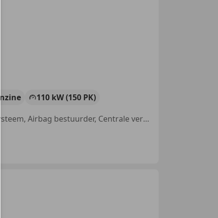
nzine
110 kW (150 PK)
Alarm, Getinte ramen, Sportstoelen, Lichtmetalen velgen, Navigatiesysteem, Airbag bestuurder, Centrale vergrendeling, Binnenspiegel automatisch dimmend