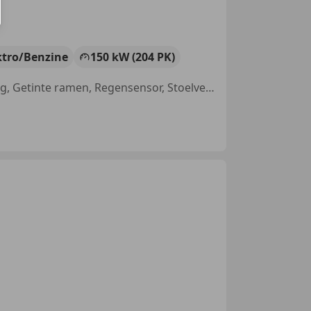
ktro/Benzine
150 kW (204 PK)
Sportstoelen, Alarm, Airbag bestuurder, Automatische klimaatregeling, Getinte ramen, Regensensor, Stoelverwarming, Airbag passagier