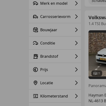
Schadea
Merk en model
Carrosserievorm
Volksw
1.4 TSI B
Bouwjaar
Conditie
Brandstof
Prijs
21
Locatie
Hayman Ex
Kilometerstand
NL-4613 