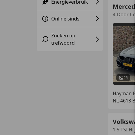
Energieverbruik
Merced
4-Door C
Online sinds
Zoeken op
trefwoord
25
Hayman Ex
NL-4613 
Volksw
1.5 TSI H