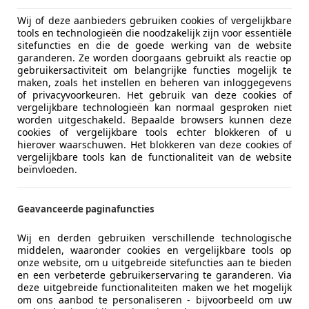
€ 23.950
Wij of deze aanbieders gebruiken cookies of vergelijkbare
tools en technologieën die noodzakelijk zijn voor essentiële
sitefuncties en die de goede werking van de website
garanderen. Ze worden doorgaans gebruikt als reactie op
gebruikersactiviteit om belangrijke functies mogelijk te
maken, zoals het instellen en beheren van inloggegevens
of privacyvoorkeuren. Het gebruik van deze cookies of
vergelijkbare technologieën kan normaal gesproken niet
10/2019
139.666 km
Be
worden uitgeschakeld. Bepaalde browsers kunnen deze
cookies of vergelijkbare tools echter blokkeren of u
hierover waarschuwen. Het blokkeren van deze cookies of
vergelijkbare tools kan de functionaliteit van de website
beïnvloeden.
clusive B.V
BW Bergen op Zoom
Geavanceerde paginafuncties
Wij en derden gebruiken verschillende technologische
iza
middelen, waaronder cookies en vergelijkbare tools op
I FR Connect
onze website, om u uitgebreide sitefuncties aan te bieden
en een verbeterde gebruikerservaring te garanderen. Via
€ 8.999
deze uitgebreide functionaliteiten maken we het mogelijk
om ons aanbod te personaliseren - bijvoorbeeld om uw