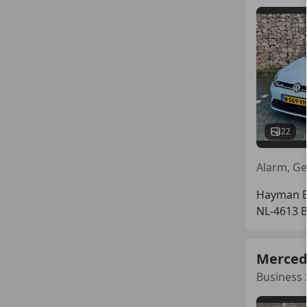
22
Hayman Ex
NL-4613 
Merced
Business 