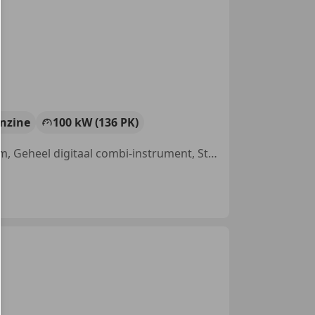
nzine
100 kW (136 PK)
Sportstoelen, Getinte ramen, Airbag bestuurder, Panorama dak, Alarm, Geheel digitaal combi-instrument, Stoelverwarming, Parkeerhulp met camera