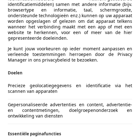
identificatiemiddelen) samen met andere informatie (bijv.
€ 15.950
browsertype en informatie, taal, schermgrootte,
ondersteunde technologieën enz.) kunnen op uw apparaat
worden opgeslagen of gelezen om dat apparaat telkens
wanneer het verbinding maakt met een app of met een
website te herkennen, voor een of meer van de hier
gepresenteerde doeleinden.
Je kunt jouw voorkeuren op ieder moment aanpassen en
verleende toestemmingen herroepen door de Privacy
Manager in ons privacybeleid te bezoeken.
10/2018
116.132 km
Be
Doelen
Precieze geolocatiegegevens en identificatie via het
clusive B.V
scannen van apparaten
BW Bergen op Zoom
Gepersonaliseerde advertenties en content, advertentie-
en contentmetingen, doelgroepenonderzoek en
ontwikkeling van diensten
es-Benz CLA 180
Solution Progressive
Essentiële paginafuncties
1