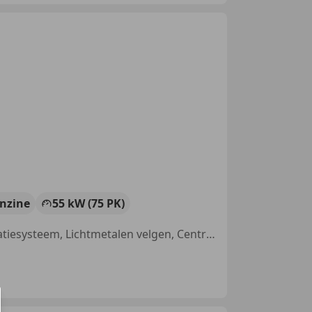
nzine
55 kW (75 PK)
Airbag passagier, Automatische klimaatregeling, Regensensor, Navigatiesysteem, Lichtmetalen velgen, Centrale vergrendeling, Cruise control