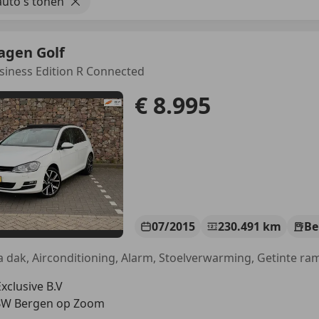
uto's tonen
agen Golf
usiness Edition R Connected
€ 8.995
07/2015
230.491 km
Be
clusive B.V
BW Bergen op Zoom