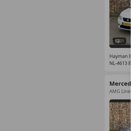
21
Hayman Ex
NL-4613 
Merced
AMG Line