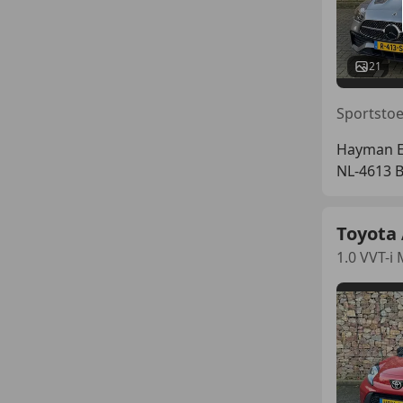
21
Hayman Ex
NL-4613 
Toyota
1.0 VVT-i