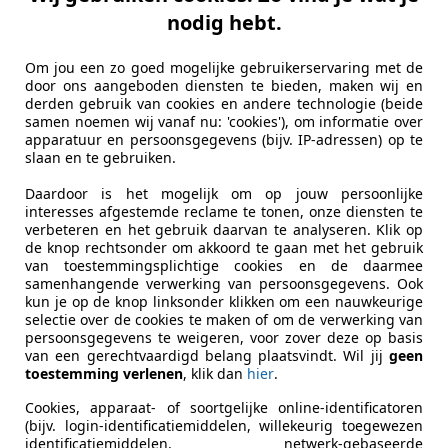
es-Benz AMG GT
nodig hebt.
oupe AMG 63 S 4MATIC+ Premium Plus
Om jou een zo goed mogelijke gebruikerservaring met de
€ 99.950
door ons aangeboden diensten te bieden, maken wij en
derden gebruik van cookies en andere technologie (beide
samen noemen wij vanaf nu: 'cookies'), om informatie over
apparatuur en persoonsgegevens (bijv. IP-adressen) op te
slaan en te gebruiken.
Daardoor is het mogelijk om op jouw persoonlijke
interesses afgestemde reclame te tonen, onze diensten te
verbeteren en het gebruik daarvan te analyseren. Klik op
de knop rechtsonder om akkoord te gaan met het gebruik
08/2019
99.884 km
Ben
van toestemmingsplichtige cookies en de daarmee
samenhangende verwerking van persoonsgegevens. Ook
kun je op de knop linksonder klikken om een nauwkeurige
clusive B.V
selectie over de cookies te maken of om de verwerking van
BW Bergen op Zoom
persoonsgegevens te weigeren, voor zover deze op basis
van een gerechtvaardigd belang plaatsvindt. Wil jij
geen
toestemming verlenen
, klik dan
hier
.
agen Golf
Cookies, apparaat- of soortgelijke online-identificatoren
(bijv. login-identificatiemiddelen, willekeurig toegewezen
ighline Business R
identificatiemiddelen, netwerk-gebaseerde