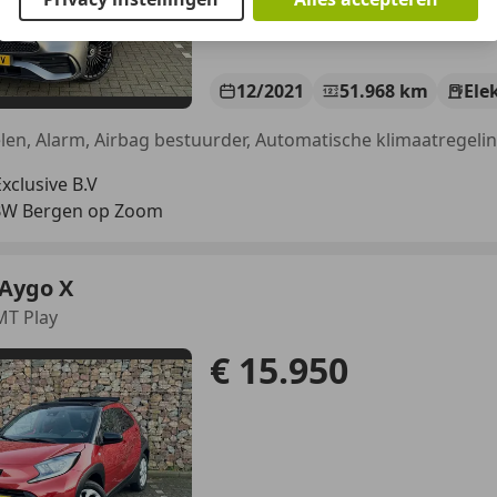
12/2021
51.968 km
Ele
clusive B.V
BW Bergen op Zoom
 Aygo X
 MT Play
€ 15.950