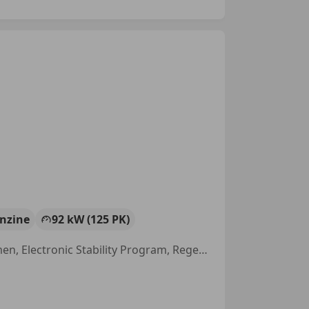
nzine
92 kW (125 PK)
Panorama dak, Airconditioning, Alarm, Stoelverwarming, Getinte ramen, Electronic Stability Program, Regensensor, Lichtmetalen velgen