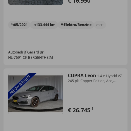
€ 16.950
05/2021
133.444 km
Elektro/Benzine
-/-
Autobedrijf Gerard Bril
NL-7691 CK BERGENTHEIM
CUPRA Leon
1.4 e-Hybrid VZ
245 pk, Copper Edition, Acc,
Camer
€ 26.745
1