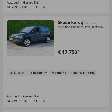
Autobedrijf Gerard Bril
NL-7691 CK BERGENTHEIM
Skoda Karoq
1.0 TSI/DSG
Ambition Business, Pdc, Trekhaak
€ 17.750
1
11/2019
116.650 km
Benzine
85 kW (116 PK)
Autobedrijf Gerard Bril
NL-7691 CK BERGENTHEIM