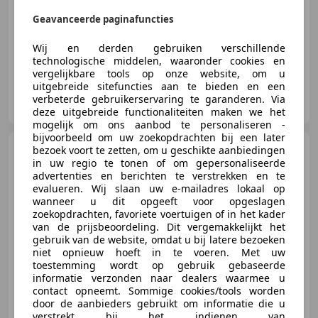
03/2022
101.186 km
Benzine
49 kW (67 PK)
Geavanceerde paginafuncties
Alarm, Mistlampen, Android Auto, Garantie, Lane Departure Warning Systeem, Lederen stuurwiel, Apple CarPlay, Startonderbreker
Wij en derden gebruiken verschillende
technologische middelen, waaronder cookies en
vergelijkbare tools op onze website, om u
uitgebreide sitefuncties aan te bieden en een
Autobedrijf Gerard Bril
verbeterde gebruikerservaring te garanderen. Via
NL-7691 CK BERGENTHEIM
deze uitgebreide functionaliteiten maken we het
mogelijk om ons aanbod te personaliseren -
bijvoorbeeld om uw zoekopdrachten bij een later
Audi A3
bezoek voort te zetten, om u geschikte aanbiedingen
Sportback 1.4 TFSI
in uw regio te tonen of om gepersonaliseerde
CoD Sport Pro Line S
advertenties en berichten te verstrekken en te
evalueren. Wij slaan uw e-mailadres lokaal op
wanneer u dit opgeeft voor opgeslagen
zoekopdrachten, favoriete voertuigen of in het kader
van de prijsbeoordeling. Dit vergemakkelijkt het
€ 12.450
gebruik van de website, omdat u bij latere bezoeken
niet opnieuw hoeft in te voeren. Met uw
toestemming wordt op gebruik gebaseerde
informatie verzonden naar dealers waarmee u
contact opneemt. Sommige cookies/tools worden
10/2016
186.967 km
Benzine
110 kW (150 PK)
door de aanbieders gebruikt om informatie die u
Garantie, Sportonderstel, Alarm, Sportstoelen, Navigatiesysteem, Automatische klimaatregeling, Multifunctioneel stuurwiel, ABS
verstrekt bij het indienen van