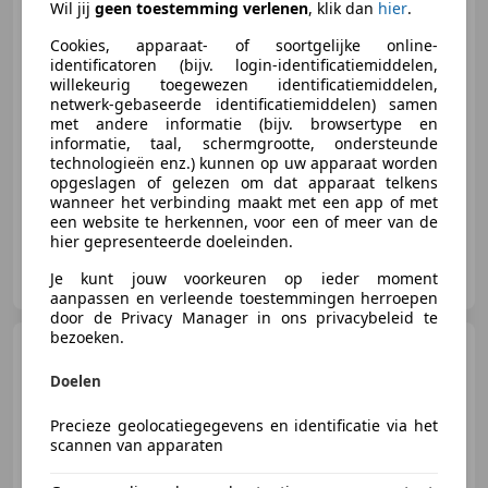
Wil jij
geen toestemming verlenen
, klik dan
hier
.
Cookies, apparaat- of soortgelijke online-
€ 24.950
identificatoren (bijv. login-identificatiemiddelen,
willekeurig toegewezen identificatiemiddelen,
netwerk-gebaseerde identificatiemiddelen) samen
met andere informatie (bijv. browsertype en
informatie, taal, schermgrootte, ondersteunde
09/2025
4.047 km
Elektro/Benzine
-/-
technologieën enz.) kunnen op uw apparaat worden
opgeslagen of gelezen om dat apparaat telkens
wanneer het verbinding maakt met een app of met
een website te herkennen, voor een of meer van de
hier gepresenteerde doeleinden.
Autobedrijf Gerard Bril
Je kunt jouw voorkeuren op ieder moment
NL-7691 CK BERGENTHEIM
aanpassen en verleende toestemmingen herroepen
door de Privacy Manager in ons privacybeleid te
bezoeken.
Opel Grandland
1.2 Turbo
Bus. Edition, Carplay, LED,
Doelen
Trekhaak, Cr
Precieze geolocatiegegevens en identificatie via het
scannen van apparaten
€ 20.950