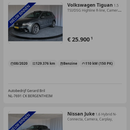
Volkswagen Tiguan
1.5
TSI/DSG Highline R-line, Camera,
Panoramdak, T
€ 25.900
1
08/2020
129.376 km
Benzine
110 kW (150 PK)
Autobedrijf Gerard Bril
NL-7691 CK BERGENTHEIM
Nissan Juke
1.6 Hybrid N-
Connecta, Camera, Carplay,