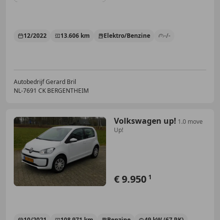
12/2022
13.606 km
Elektro/Benzine
-/-
Autobedrijf Gerard Bril
NL-7691 CK BERGENTHEIM
Volkswagen up!
1.0 move
Up!
€ 9.950
1
10/2021
108.971 km
Benzine
49 kW (67 PK)