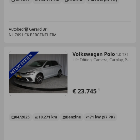
Autobedrijf Gerard Bril
NL-7691 CK BERGENTHEIM
Volkswagen Polo
1.0 TSI
Life Edition, Camera, Carplay, Pdc
V+A
€ 23.745
1
04/2025
10.271 km
Benzine
71 kW (97 PK)