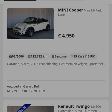
MINI Cooper
Mini 1.6 Park
Lane
€ 4.950
02/2006
122.782 km
Benzine
85 kW (116 PK)
Garantie, Alarm, CD, Airconditioning, Lichtmetalen velgen, Sportstoelen, ABS, Automatische klimaatregeling
Autobedrijf Gerard Bril
NL-7691 CK BERGENTHEIM
Renault Twingo
1.0 SCe
Expression, Airco, El. ramen,