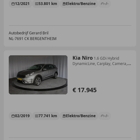
12/2021
53.801 km
Elektro/Benzine
-/-
Autobedrijf Gerard Bril
NL-7691 CK BERGENTHEIM
Kia Niro
1.6 GDi Hybrid
DynamicLine, Carplay, Camera,
Trekh
€ 17.945
02/2019
77.741 km
Elektro/Benzine
-/-