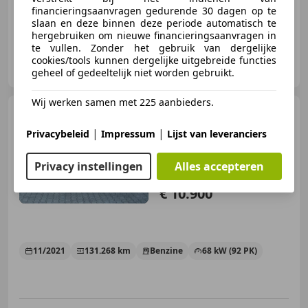
financieringsaanvragen gedurende 30 dagen op te
slaan en deze binnen deze periode automatisch te
hergebruiken om nieuwe financieringsaanvragen in
te vullen. Zonder het gebruik van dergelijke
Autobedrijf Gerard Bril
cookies/tools kunnen dergelijke uitgebreide functies
NL-7691 CK BERGENTHEIM
geheel of gedeeltelijk niet worden gebruikt.
Wij werken samen met 225 aanbieders.
Renault Clio
1.0 TCe Intens,
Keyless, climate controle
|
|
Privacybeleid
Impressum
Lijst van leveranciers
Privacy instellingen
Alles accepteren
€ 10.900
11/2021
131.268 km
Benzine
68 kW (92 PK)