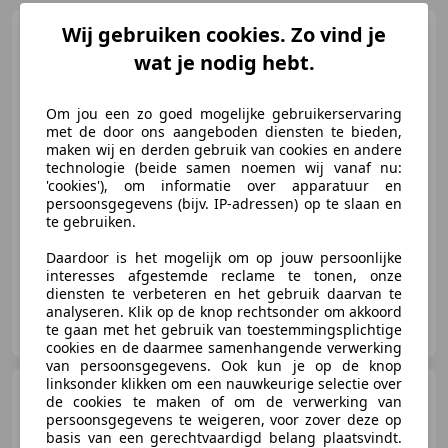
Wij gebruiken cookies. Zo vind je
Audi A3
Sportback 35 TFSI S
edition, Keyless, ACC, Trekhaa
wat je nodig hebt.
Om jou een zo goed mogelijke gebruikerservaring
met de door ons aangeboden diensten te bieden,
€ 25.950
maken wij en derden gebruik van cookies en andere
technologie (beide samen noemen wij vanaf nu:
'cookies'), om informatie over apparatuur en
persoonsgegevens (bijv. IP-adressen) op te slaan en
08/2020
63.000 km
Elektro/Benzine
-/-
te gebruiken.
Daardoor is het mogelijk om op jouw persoonlijke
interesses afgestemde reclame te tonen, onze
diensten te verbeteren en het gebruik daarvan te
analyseren. Klik op de knop rechtsonder om akkoord
Autobedrijf Gerard Bril
te gaan met het gebruik van toestemmingsplichtige
NL-7691 CK BERGENTHEIM
cookies en de daarmee samenhangende verwerking
van persoonsgegevens. Ook kun je op de knop
linksonder klikken om een nauwkeurige selectie over
Toyota Yaris
1.5 Hybrid 115
de cookies te maken of om de verwerking van
Dynamic ACC, PDC, CAMERA,
persoonsgegevens te weigeren, voor zover deze op
CARPLAY
basis van een gerechtvaardigd belang plaatsvindt.