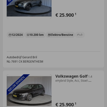
€ 25.900
1
12/2024
10.200 km
Elektro/Benzine
-/-
Autobedrijf Gerard Bril
NL-7691 CK BERGENTHEIM
Volkswagen Golf
1.4
eHybrid Style, Acc, Stoel-
stuurverw. IQ light
€ 25.900
1