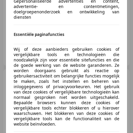
Gepersonaliseerde advertenties en content,
advertentie- en contentmetingen,
doelgroepenonderzoek en ontwikkeling van
diensten
02/2022
29.950 km
Benzine
96 kW (131 PK)
Trekhaak, Lichtmetalen velgen, Parkeerhulp voor, Parkeerhulp met camera, Alarm, Regensensor, Garantie, Airbag bestuurder
Essentiële paginafuncties
Wij of deze aanbieders gebruiken cookies of
Autobedrijf Gerard Bril
vergelijkbare tools en technologieën die
NL-7691 CK BERGENTHEIM
noodzakelijk zijn voor essentiële sitefuncties en die
de goede werking van de website garanderen. Ze
worden doorgaans gebruikt als reactie op
gebruikersactiviteit om belangrijke functies mogelijk
Hyundai i10
1.0 Comfort,
te maken, zoals het instellen en beheren van
Carplay, Airco, nette auto
inloggegevens of privacyvoorkeuren. Het gebruik
van deze cookies of vergelijkbare technologieën kan
normaal gesproken niet worden uitgeschakeld.
Bepaalde browsers kunnen deze cookies of
vergelijkbare tools echter blokkeren of u hierover
€ 9.950
1
waarschuwen. Het blokkeren van deze cookies of
vergelijkbare tools kan de functionaliteit van de
website beïnvloeden.