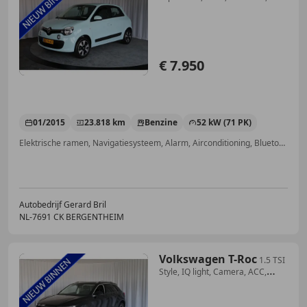
23000km!!!!
€ 7.950
01/2015
23.818 km
Benzine
52 kW (71 PK)
Elektrische ramen, Navigatiesysteem, Alarm, Airconditioning, Bluetooth, Centrale deurvergrendeling met afstandsbediening, Met onderhoudshistorie, Airbag passagier
Autobedrijf Gerard Bril
NL-7691 CK BERGENTHEIM
Volkswagen T-Roc
1.5 TSI
Style, IQ light, Camera, ACC,
Trekhaak