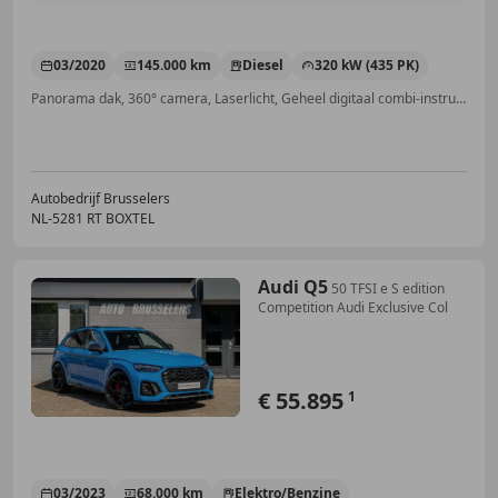
03/2020
145.000 km
Diesel
320 kW (435 PK)
Panorama dak, 360° camera, Laserlicht, Geheel digitaal combi-instrument, Luchtvering, Stoelverwarming, Bochtverlichting, Elektrische stoelverstelling
Autobedrijf Brusselers
NL-5281 RT BOXTEL
Audi Q5
50 TFSI e S edition
Competition Audi Exclusive Col
€ 55.895
1
03/2023
68.000 km
Elektro/Benzine