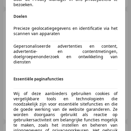
bezoeken.
Doelen
Audi SQ8
4.0 TFSI SQ8
quattro RS seats Advance
Precieze geolocatiegegevens en identificatie via het
pakket... ze
scannen van apparaten
Gepersonaliseerde advertenties en content,
€ 82.895
advertentie- en contentmetingen,
doelgroepenonderzoek en ontwikkeling van
diensten
05/2021
114.000 km
Benzine
373 kW (507 PK)
Essentiële paginafuncties
360° camera, Getinte ramen, Elektrische stoelverstelling, Stoelverwarming, Digitale radio-ontvangst, Grootlichtassistent, Geheel digitaal combi-instrument, Dagrijverlichting
Wij of deze aanbieders gebruiken cookies of
vergelijkbare tools en technologieën die
noodzakelijk zijn voor essentiële sitefuncties en die
Autobedrijf Brusselers
de goede werking van de website garanderen. Ze
NL-5281 RT BOXTEL
worden doorgaans gebruikt als reactie op
gebruikersactiviteit om belangrijke functies mogelijk
te maken, zoals het instellen en beheren van
Land Rover Range
inloggegevens of privacyvoorkeuren. Het gebruik