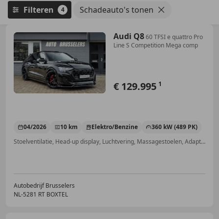
Filteren
Schadeauto's tonen
4
Audi Q8
60 TFSI e quattro Pro
Line S Competition Mega comp
€ 129.995
1
04/2026
10 km
Elektro/Benzine
360 kW (489 PK)
Stoelventilatie, Head-up display, Luchtvering, Massagestoelen, Adaptieve Cruise Control, Elektrische stoelverstelling, Armsteun, Voorruitverwarming
Autobedrijf Brusselers
NL-5281 RT BOXTEL