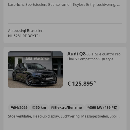
Laserlicht, Sportstoelen, Getinte ramen, Keyless Entry, Luchtvering, Met onderhoudshistorie, Elektrische stoelverstelling, Open dak
Autobedrijf Brusselers
NL-5281 RT BOXTEL
Audi Q8
60 TFSI e quattro Pro
Line S Competition SQ8 style
€ 125.895
1
04/2026
50 km
Elektro/Benzine
360 kW (489 PK)
Stoelventilatie, Head-up display, Luchtvering, Massagestoelen, Spoiler, Stoelverwarming, Sound system, Dagrijverlichting