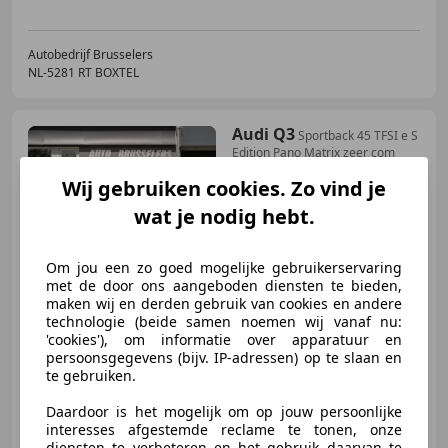
Autobedrijf Brusselers
NL-5281 RT BOXTEL
Audi Q3
Sportback 45 TFSI e S
Edition Pano Matrix zeer com
Wij gebruiken cookies. Zo vind je
wat je nodig hebt.
€ 43.895
1
Om jou een zo goed mogelijke gebruikerservaring
met de door ons aangeboden diensten te bieden,
maken wij en derden gebruik van cookies en andere
11/2022
52.000 km
Elektro/Benzine
technologie (beide samen noemen wij vanaf nu:
'cookies'), om informatie over apparatuur en
180 kW (245 PK)
persoonsgegevens (bijv. IP-adressen) op te slaan en
te gebruiken.
Open dak, Sportstoelen, Elektrische achterklep, Sfeerverlichting, Parkeerhulp met camera, Navigatiesysteem, Keyless Entry, Zij-airbags
Daardoor is het mogelijk om op jouw persoonlijke
interesses afgestemde reclame te tonen, onze
diensten te verbeteren en het gebruik daarvan te