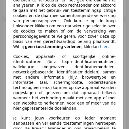
analyseren. Klik op de knop rechtsonder om akkoord
Autobedrijf Brusselers
te gaan met het gebruik van toestemmingsplichtige
NL-5281 RT BOXTEL
cookies en de daarmee samenhangende verwerking
van persoonsgegevens. Ook kun je op de knop
linksonder klikken om een nauwkeurige selectie over
Audi Q5
55 TFSI e quattro
de cookies te maken of om de verwerking van
Competition Luchtvering-Pano-
persoonsgegevens te weigeren, voor zover deze op
SQ5
basis van een gerechtvaardigd belang plaatsvindt.
Wil jij
geen toestemming verlenen
, klik dan
hier
.
Cookies, apparaat- of soortgelijke online-
€ 49.895
1
identificatoren (bijv. login-identificatiemiddelen,
willekeurig toegewezen identificatiemiddelen,
netwerk-gebaseerde identificatiemiddelen) samen
met andere informatie (bijv. browsertype en
05/2021
85.000 km
Elektro/Benzine
informatie, taal, schermgrootte, ondersteunde
technologieën enz.) kunnen op uw apparaat worden
270 kW (367 PK)
opgeslagen of gelezen om dat apparaat telkens
wanneer het verbinding maakt met een app of met
Luchtvering, Sportstoelen, Panorama dak, Trekhaak, Getinte ramen, Elektrische stoelverstelling, Geheel digitaal combi-instrument, Stoelverwarming
een website te herkennen, voor een of meer van de
hier gepresenteerde doeleinden.
Je kunt jouw voorkeuren op ieder moment
aanpassen en verleende toestemmingen herroepen
Autobedrijf Brusselers
door de Privacy Manager in ons privacybeleid te
NL-5281 RT BOXTEL