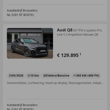
Autobedrijf Brusselers
NL-5281 RT BOXTEL
Audi Q8
60 TFSI e quattro Pro
Line S Competition Nieuwe Q8
€ 129.895
1
05/2026
10 km
Elektro/Benzine
360 kW (489 PK)
Stoelventilatie, Luchtvering, Head-up display, Massagestoelen, Adaptieve Cruise Control, Elektrische stoelverstelling, Armsteun, Verblindingsvrij grootlicht
Autobedrijf Brusselers
NL-5281 RT BOXTEL