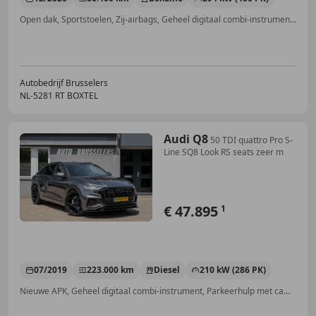
Open dak, Sportstoelen, Zij-airbags, Geheel digitaal combi-instrument, Elektrische stoelverstelling, Stoelverwarming, Getinte ramen, Grootlichtassistent
Autobedrijf Brusselers
NL-5281 RT BOXTEL
Audi Q8
50 TDI quattro Pro S-
Line SQ8 Look RS seats zeer m
€ 47.895
1
07/2019
223.000 km
Diesel
210 kW (286 PK)
Nieuwe APK, Geheel digitaal combi-instrument, Parkeerhulp met camera, Sportstoelen, Luchtvering, Regensensor, Automatische klimaatregeling, 360° camera