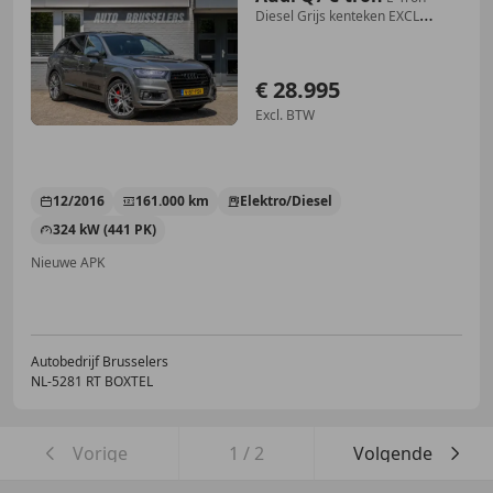
Diesel Grijs kenteken EXCL
BTW.SQ7 style Gr
€ 28.995
Excl. BTW
12/2016
161.000 km
Elektro/Diesel
324 kW (441 PK)
Nieuwe APK
Autobedrijf Brusselers
NL-5281 RT BOXTEL
Vorige
1
/
2
Volgende