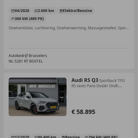
04/2026
2.600 km
Elektro/Benzine
360 kW (489 PK)
Stoelventilatie, Luchtvering, Stoelverwarming, Massagestoelen, Sportstoelen, Bandenspanningscontrole, Getinte ramen, Elektrisch verstelbare buitenspiegels
Autobedrijf Brusselers
NL-5281 RT BOXTEL
Audi RS Q3
Sportback TFSI
RS seats Pano Dealer Ondh....
€ 58.895
12/2020
80.400 km
Benzine
294 kW (400 PK)