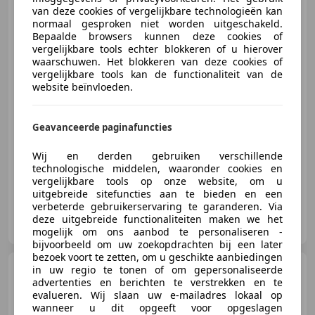
Rover Sport
van deze cookies of vergelijkbare technologieën kan
5.0 V8
normaal gesproken niet worden uitgeschakeld.
Supercharged SVR Zeer Nette
staat !!!!
Bepaalde browsers kunnen deze cookies of
vergelijkbare tools echter blokkeren of u hierover
waarschuwen. Het blokkeren van deze cookies of
€ 49.895
vergelijkbare tools kan de functionaliteit van de
website beïnvloeden.
Geavanceerde paginafuncties
01/2017
141.000 km
Benzine
405 kW (551 PK)
Nieuwe APK, Airbag bestuurder, 360° camera, Verwarming zetels achter, Alarm, Digitale radio-ontvangst, ABS, Stoelverwarming
Wij en derden gebruiken verschillende
technologische middelen, waaronder cookies en
vergelijkbare tools op onze website, om u
uitgebreide sitefuncties aan te bieden en een
verbeterde gebruikerservaring te garanderen. Via
Autobedrijf Brusselers
deze uitgebreide functionaliteiten maken we het
NL-5281 RT BOXTEL
mogelijk om ons aanbod te personaliseren -
bijvoorbeeld om uw zoekopdrachten bij een later
bezoek voort te zetten, om u geschikte aanbiedingen
Audi A6
in uw regio te tonen of om gepersonaliseerde
Avant 55 TFSI quattro
advertenties en berichten te verstrekken en te
S-Line Plus 3.0 V6 Dealer on
evalueren. Wij slaan uw e-mailadres lokaal op
wanneer u dit opgeeft voor opgeslagen