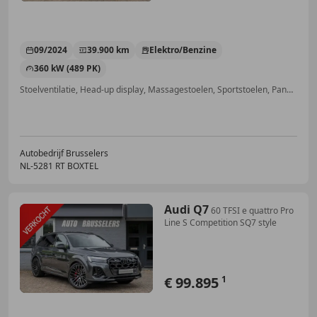
09/2024
39.900 km
Elektro/Benzine
360 kW (489 PK)
Stoelventilatie, Head-up display, Massagestoelen, Sportstoelen, Panorama dak, Laserlicht, Inductieladen voor smartphones, Luchtvering
Autobedrijf Brusselers
NL-5281 RT BOXTEL
Audi Q7
60 TFSI e quattro Pro
Line S Competition SQ7 style
€ 99.895
1