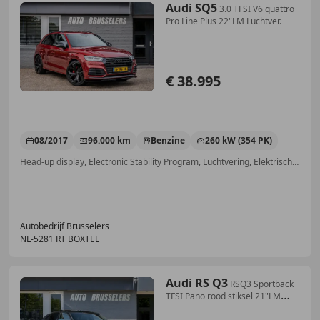
Audi SQ5
3.0 TFSI V6 quattro
Pro Line Plus 22"LM Luchtver.
€ 38.995
08/2017
96.000 km
Benzine
260 kW (354 PK)
Head-up display, Electronic Stability Program, Luchtvering, Elektrische stoelverstelling, Getinte ramen, Sportstoelen, Geheel digitaal combi-instrument, Stoelverwarming
Autobedrijf Brusselers
NL-5281 RT BOXTEL
Audi RS Q3
RSQ3 Sportback
TFSI Pano rood stiksel 21"LM
velgen