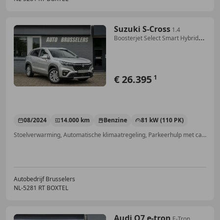
Suzuki S-Cross
1.4
Boosterjet Select Smart Hybrid
Nieuwstaat!!
€ 26.395
1
08/2024
14.000 km
Benzine
81 kW (110 PK)
Stoelverwarming, Automatische klimaatregeling, Parkeerhulp met camera, Alarm, Bandenspanningscontrole, Android Auto, Parkeerhulp voor, Navigatiesysteem
Autobedrijf Brusselers
NL-5281 RT BOXTEL
Audi Q7 e-tron
E-Tron