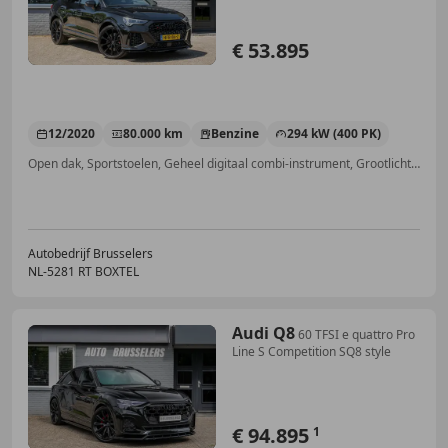
€ 53.895
12/2020
80.000 km
Benzine
294 kW (400 PK)
Open dak, Sportstoelen, Geheel digitaal combi-instrument, Grootlichtassistent, Zij-airbags, Stoelverwarming, Elektrische stoelverstelling, Trekhaak
Autobedrijf Brusselers
NL-5281 RT BOXTEL
Audi Q8
60 TFSI e quattro Pro
Line S Competition SQ8 style
€ 94.895
1