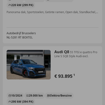
220 kW (299 PK)
Panorama dak, Sportstoelen, Getinte ramen, Open dak, Standkachel, Luchtvering, Geheel digitaal combi-instrument, Botswaarschuwing
Autobedrijf Brusselers
NL-5281 RT BOXTEL
Audi Q8
55 TFSI e quattro Pro
Line S SQ8 Style Audi excl.
€ 93.895
1
10/2024
29.000 km
Elektro/Benzine
290 kW (394 PK)