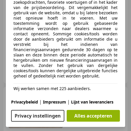
zoekopdrachten, favoriete voertuigen of in het kader
van de prijsbeoordeling. Dit vergemakkelijkt het
€ 37.895
gebruik van de website, omdat u bij latere bezoeken
niet opnieuw hoeft in te voeren. Met uw
toestemming wordt op gebruik gebaseerde
informatie verzonden naar dealers waarmee u
contact opneemt. Sommige cookies/tools worden
03/2019
111.000 km
Benzine
250 kW (340 PK)
door de aanbieders gebruikt om informatie die u
verstrekt bij het indienen van
Elektrische stoelverstelling, Trekhaak, Massagestoelen, Geheel digitaal combi-instrument, Stoelverwarming, 4x4, Cruise control, Traction control
financieringsaanvragen gedurende 30 dagen op te
slaan en deze binnen deze periode automatisch te
hergebruiken om nieuwe financieringsaanvragen in
te vullen. Zonder het gebruik van dergelijke
cookies/tools kunnen dergelijke uitgebreide functies
Autobedrijf Brusselers
geheel of gedeeltelijk niet worden gebruikt.
NL-5281 RT BOXTEL
Wij werken samen met 225 aanbieders.
Audi SQ7
4.0 TDI V8 quattro
7p Uniek complete uitvoering De
|
|
Privacybeleid
Impressum
Lijst van leveranciers
Privacy instellingen
Alles accepteren
€ 64.695