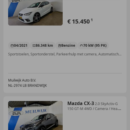
€ 15.450
1
04/2021
86.348 km
Benzine
70 kW (95 PK)
Sportstoelen, Sportonderstel, Parkeerhulp met camera, Automatische klimaatregeling, Digitale radio-ontvangst, Lichtmetalen velgen, Regensensor, Mistlampen
Muilwijk Auto B.V.
NL-2974 LB BRANDWIJK
Mazda CX-3
2.0 SkyActiv-G
150 GT-M 4WD / Camera / Head-
Up / L