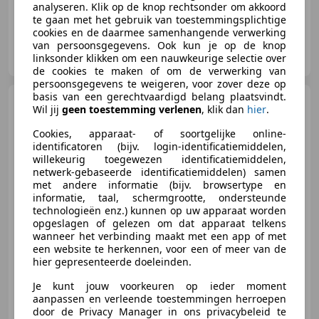
analyseren. Klik op de knop rechtsonder om akkoord
te gaan met het gebruik van toestemmingsplichtige
cookies en de daarmee samenhangende verwerking
van persoonsgegevens. Ook kun je op de knop
Muilwijk Auto B.V.
linksonder klikken om een nauwkeurige selectie over
NL-2974 LB BRANDWIJK
de cookies te maken of om de verwerking van
persoonsgegevens te weigeren, voor zover deze op
basis van een gerechtvaardigd belang plaatsvindt.
Audi Q3
35 TFSI Pro Line /
Wil jij
geen toestemming verlenen
, klik dan
hier
.
Trekhaak / LED / NL Auto
Cookies, apparaat- of soortgelijke online-
identificatoren (bijv. login-identificatiemiddelen,
willekeurig toegewezen identificatiemiddelen,
netwerk-gebaseerde identificatiemiddelen) samen
€ 26.700
1
met andere informatie (bijv. browsertype en
informatie, taal, schermgrootte, ondersteunde
technologieën enz.) kunnen op uw apparaat worden
opgeslagen of gelezen om dat apparaat telkens
wanneer het verbinding maakt met een app of met
01/2022
104.404 km
Benzine
110 kW (150 PK)
een website te herkennen, voor een of meer van de
hier gepresenteerde doeleinden.
Elektrische achterklep, Trekhaak, LED verlichting, ABS, Alarm, Lichtmetalen velgen, Start/Stop-systeem, Automatische klimaatregeling
Je kunt jouw voorkeuren op ieder moment
aanpassen en verleende toestemmingen herroepen
door de Privacy Manager in ons privacybeleid te