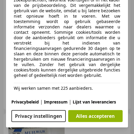
Citroen C1
C1 1.0 VTi Feel /
van de prijsbeoordeling. Dit vergemakkelijkt het
Airco / 5 drs / NL Auto
gebruik van de website, omdat u bij latere bezoeken
niet opnieuw hoeft in te voeren. Met uw
toestemming wordt op gebruik gebaseerde
informatie verzonden naar dealers waarmee u
contact opneemt. Sommige cookies/tools worden
€ 8.950
1
door de aanbieders gebruikt om informatie die u
verstrekt bij het indienen van
financieringsaanvragen gedurende 30 dagen op te
slaan en deze binnen deze periode automatisch te
hergebruiken om nieuwe financieringsaanvragen in
01/2021
74.702 km
Benzine
53 kW (72 PK)
te vullen. Zonder het gebruik van dergelijke
cookies/tools kunnen dergelijke uitgebreide functies
Digitale radio-ontvangst, Elektrische ramen, Met onderhoudshistorie, Airconditioning, ABS, Niet-rokers auto, Lederen stuurwiel, Zij-airbags
geheel of gedeeltelijk niet worden gebruikt.
Wij werken samen met 225 aanbieders.
Muilwijk Auto B.V.
|
|
Privacybeleid
Impressum
Lijst van leveranciers
NL-2974 LB BRANDWIJK
Privacy instellingen
Alles accepteren
SEAT Ibiza
1.0 TSI FR
Business Intense / Beats /
Camera / Cli