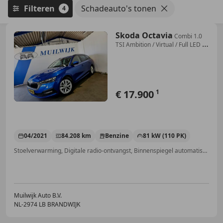
Filteren
Schadeauto's tonen
4
Skoda Octavia
Combi 1.0
TSI Ambition / Virtual / Full LED /
Navi
€ 17.900
1
04/2021
84.208 km
Benzine
81 kW (110 PK)
Stoelverwarming, Digitale radio-ontvangst, Binnenspiegel automatisch dimmend, Automatische klimaatregeling, Regensensor, Zij-airbags, LED verlichting, Cruise control
Muilwijk Auto B.V.
NL-2974 LB BRANDWIJK