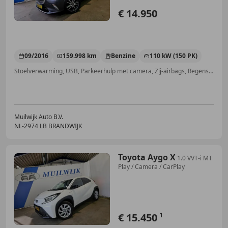
€ 14.950
09/2016
159.998 km
Benzine
110 kW (150 PK)
Stoelverwarming, USB, Parkeerhulp met camera, Zij-airbags, Regensensor, Niet-rokers auto, Automatische klimaatregeling, LED verlichting
Muilwijk Auto B.V.
NL-2974 LB BRANDWIJK
Toyota Aygo X
1.0 VVT-i MT
Play / Camera / CarPlay
€ 15.450
1