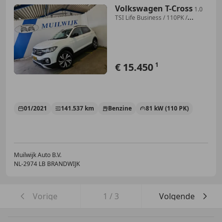
Volkswagen T-Cross
1.0
TSI Life Business / 110PK /
Trekhaak / Clima /
€ 15.450
1
01/2021
141.537 km
Benzine
81 kW (110 PK)
Muilwijk Auto B.V.
NL-2974 LB BRANDWIJK
Vorige
1
/
3
Volgende