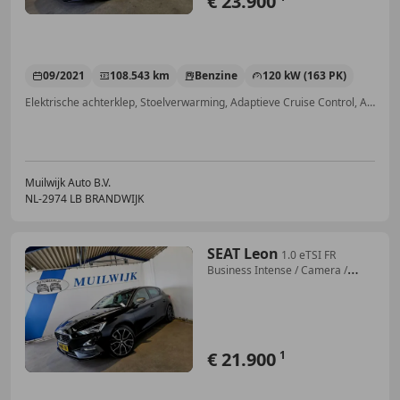
€ 23.900
09/2021
108.543 km
Benzine
120 kW (163 PK)
Elektrische achterklep, Stoelverwarming, Adaptieve Cruise Control, Airbag bestuurder, Niet-rokers auto, LED verlichting, Alarm, Zij-airbags
Muilwijk Auto B.V.
NL-2974 LB BRANDWIJK
SEAT Leon
1.0 eTSI FR
Business Intense / Camera /
Virtual /
€ 21.900
1