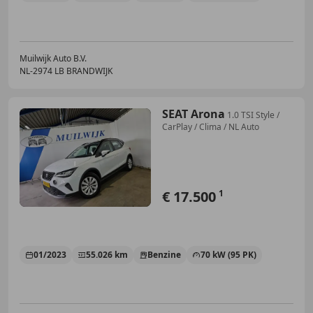
Muilwijk Auto B.V.
NL-2974 LB BRANDWIJK
SEAT Arona
1.0 TSI Style /
CarPlay / Clima / NL Auto
€ 17.500
1
01/2023
55.026 km
Benzine
70 kW (95 PK)