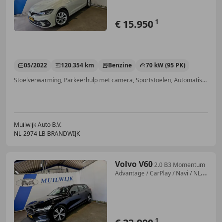
€ 15.950
1
05/2022
120.354 km
Benzine
70 kW (95 PK)
Stoelverwarming, Parkeerhulp met camera, Sportstoelen, Automatische klimaatregeling, Keyless Entry, Adaptieve Cruise Control, Lane Departure Warning Systeem, LED verlichting
Muilwijk Auto B.V.
NL-2974 LB BRANDWIJK
Volvo V60
2.0 B3 Momentum
Advantage / CarPlay / Navi / NL
Au
1