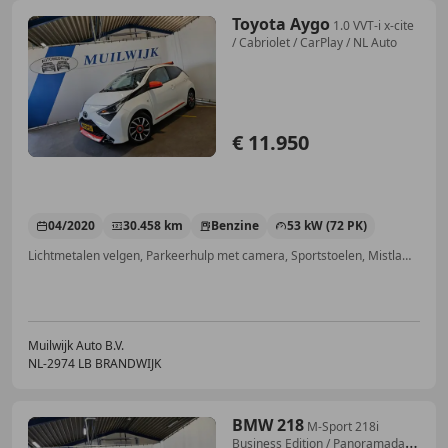
Toyota Aygo
1.0 VVT-i x-cite
/ Cabriolet / CarPlay / NL Auto
€ 11.950
04/2020
30.458 km
Benzine
53 kW (72 PK)
Lichtmetalen velgen, Parkeerhulp met camera, Sportstoelen, Mistlampen, Elektrische ramen, Parkeerhulp achter, Isofix, Android Auto
Muilwijk Auto B.V.
NL-2974 LB BRANDWIJK
BMW 218
M-Sport 218i
Business Edition / Panoramadak /