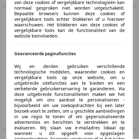
van deze cookies of vergelijkbare technologieën kan
normaal gesproken niet worden uitgeschakeld.
Bepaalde browsers kunnen deze cookies of
SEAT Tarraco
1.5 TSI Style
vergelijkbare tools echter blokkeren of u hierover
Business Intense 7 pers. / Virtual
waarschuwen. Het blokkeren van deze cookies of
/
vergelijkbare tools kan de functionaliteit van de
website beïnvloeden.
€ 27.450
1
Geavanceerde paginafuncties
Wij en derden gebruiken verschillende
technologische middelen, waaronder cookies en
vergelijkbare tools op onze website, om u
05/2022
90.469 km
Benzine
110 kW (150 PK)
uitgebreide sitefuncties aan te bieden en een
Automatische klimaatregeling, Adaptieve Cruise Control, Parkeerhulp met camera, Niet-rokers auto, Navigatiesysteem, LED verlichting, Lichtmetalen velgen, Binnenspiegel automatisch dimmend
verbeterde gebruikerservaring te garanderen. Via
deze uitgebreide functionaliteiten maken we het
mogelijk om ons aanbod te personaliseren -
bijvoorbeeld om uw zoekopdrachten bij een later
bezoek voort te zetten, om u geschikte aanbiedingen
Muilwijk Auto B.V.
in uw regio te tonen of om gepersonaliseerde
NL-2974 LB BRANDWIJK
advertenties en berichten te verstrekken en te
evalueren. Wij slaan uw e-mailadres lokaal op
wanneer u dit opgeeft voor opgeslagen
zoekopdrachten, favoriete voertuigen of in het kader