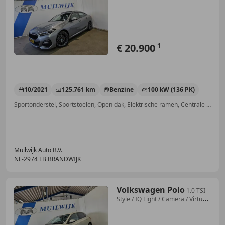
Lede
€ 20.900
1
10/2021
125.761 km
Benzine
100 kW (136 PK)
Sportonderstel, Sportstoelen, Open dak, Elektrische ramen, Centrale vergrendeling, LED verlichting, Bluetooth, Panorama dak
Muilwijk Auto B.V.
NL-2974 LB BRANDWIJK
Volkswagen Polo
1.0 TSI
Style / IQ Light / Camera / Virtual /
NL A