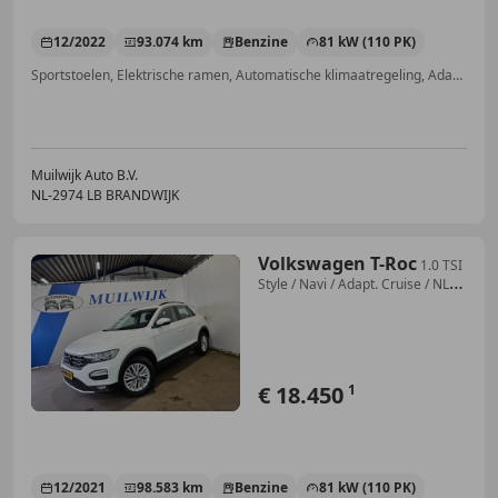
12/2022
93.074 km
Benzine
81 kW (110 PK)
Sportstoelen, Elektrische ramen, Automatische klimaatregeling, Adaptieve Cruise Control, LED verlichting, Digitale radio-ontvangst, Airbag bestuurder, Dodehoekdetectie
Muilwijk Auto B.V.
NL-2974 LB BRANDWIJK
Volkswagen T-Roc
1.0 TSI
Style / Navi / Adapt. Cruise / NL
Auto
€ 18.450
1
12/2021
98.583 km
Benzine
81 kW (110 PK)