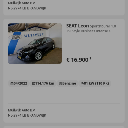
Muilwijk Auto B.V.
NL-2974 LB BRANDWIJK
SEAT Leon
Sportstourer 1.0
TSI Style Business Intense /
Came
€ 16.900
1
04/2022
114.176 km
Benzine
81 kW (110 PK)
Muilwijk Auto B.V.
NL-2974 LB BRANDWIJK