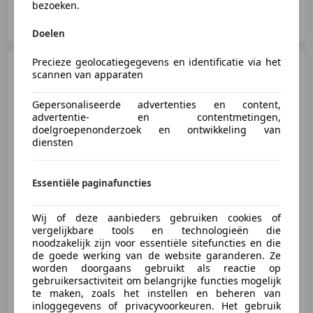
bezoeken.
Muilwijk Auto B.V.
NL-2974 LB BRANDWIJK
Doelen
Precieze geolocatiegegevens en identificatie via het
Volkswagen Tiguan
1.5
scannen van apparaten
TSI Comfortline Business /
Panoramadak / Leder
Gepersonaliseerde advertenties en content,
advertentie- en contentmetingen,
doelgroepenonderzoek en ontwikkeling van
diensten
€ 24.950
1
Essentiële paginafuncties
09/2020
126.641 km
Benzine
110 kW (150 PK)
Wij of deze aanbieders gebruiken cookies of
Elektrische achterklep, Panorama dak, Sportstoelen, Adaptieve Cruise Control, Alarm, Dodehoekdetectie, Open dak, Automatische klimaatregeling
vergelijkbare tools en technologieën die
noodzakelijk zijn voor essentiële sitefuncties en die
de goede werking van de website garanderen. Ze
worden doorgaans gebruikt als reactie op
gebruikersactiviteit om belangrijke functies mogelijk
Muilwijk Auto B.V.
te maken, zoals het instellen en beheren van
NL-2974 LB BRANDWIJK
inloggegevens of privacyvoorkeuren. Het gebruik