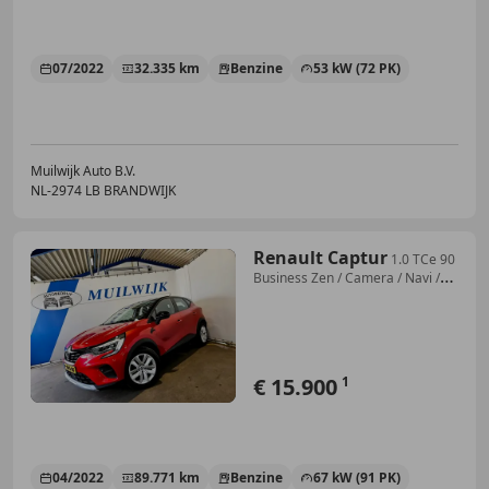
07/2022
32.335 km
Benzine
53 kW (72 PK)
Muilwijk Auto B.V.
NL-2974 LB BRANDWIJK
Renault Captur
1.0 TCe 90
Business Zen / Camera / Navi /
NL Auto
€ 15.900
1
04/2022
89.771 km
Benzine
67 kW (91 PK)