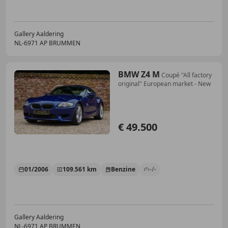
Gallery Aaldering
NL-6971 AP BRUMMEN
BMW Z4 M
Coupé "All factory
original" European market - New
€ 49.500
01/2006
109.561 km
Benzine
-/-
Gallery Aaldering
NL-6971 AP BRUMMEN