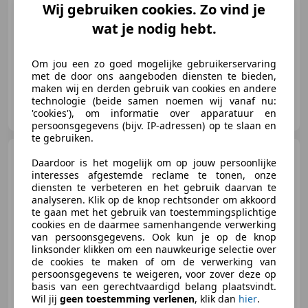
Wij gebruiken cookies. Zo vind je
wat je nodig hebt.
01/2020
727 km
Benzine
-/-
Om jou een zo goed mogelijke gebruikerservaring
met de door ons aangeboden diensten te bieden,
maken wij en derden gebruik van cookies en andere
technologie (beide samen noemen wij vanaf nu:
Gallery Aaldering
'cookies'), om informatie over apparatuur en
NL-6971 AP BRUMMEN
persoonsgegevens (bijv. IP-adressen) op te slaan en
te gebruiken.
Maserati Merak
SS "When
Daardoor is het mogelijk om op jouw persoonlijke
authenticity wins" We have rarely
interesses afgestemde reclame te tonen, onze
seen su
diensten te verbeteren en het gebruik daarvan te
analyseren. Klik op de knop rechtsonder om akkoord
te gaan met het gebruik van toestemmingsplichtige
€ 75.750
cookies en de daarmee samenhangende verwerking
van persoonsgegevens. Ook kun je op de knop
linksonder klikken om een nauwkeurige selectie over
de cookies te maken of om de verwerking van
persoonsgegevens te weigeren, voor zover deze op
01/1981
13.246 km
Benzine
-/-
basis van een gerechtvaardigd belang plaatsvindt.
Wil jij
geen toestemming verlenen
, klik dan
hier
.