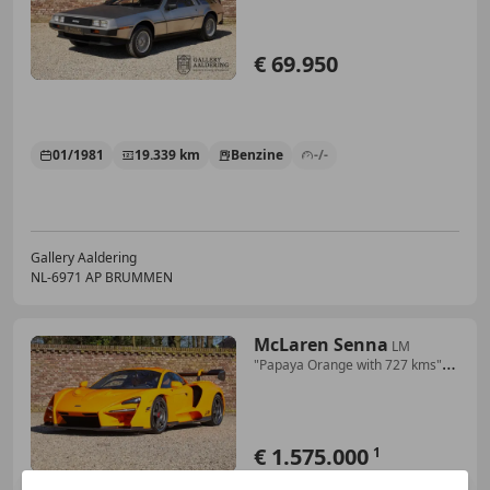
€ 69.950
01/1981
19.339 km
Benzine
-/-
Gallery Aaldering
NL-6971 AP BRUMMEN
McLaren Senna
LM
"Papaya Orange with 727 kms"
The tribute to a l
€ 1.575.000
1