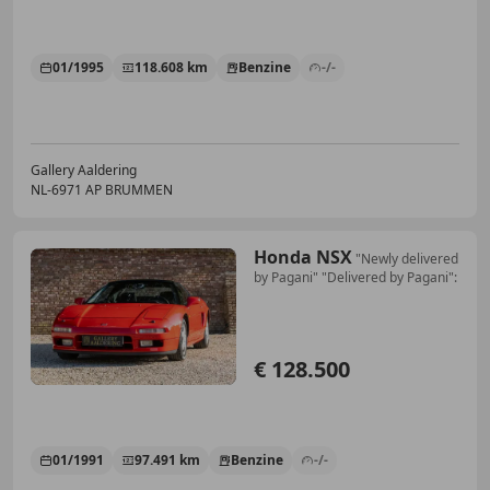
01/1995
118.608 km
Benzine
-/-
Gallery Aaldering
NL-6971 AP BRUMMEN
Honda NSX
"Newly delivered
by Pagani" "Delivered by Pagani":
€ 128.500
01/1991
97.491 km
Benzine
-/-