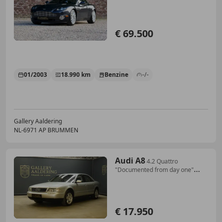
€ 69.500
01/2003
18.990 km
Benzine
-/-
Gallery Aaldering
NL-6971 AP BRUMMEN
Audi A8
4.2 Quattro
"Documented from day one"
Crystal Silv
€ 17.950