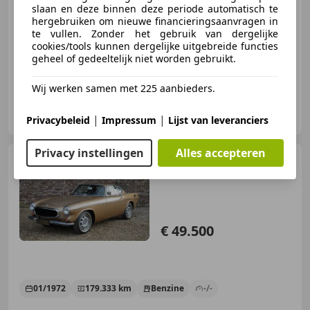
slaan en deze binnen deze periode automatisch te
hergebruiken om nieuwe financieringsaanvragen in
te vullen. Zonder het gebruik van dergelijke
01/2007
87.988 km
Benzine
-/-
cookies/tools kunnen dergelijke uitgebreide functies
geheel of gedeeltelijk niet worden gebruikt.
Wij werken samen met 225 aanbieders.
Gallery Aaldering
NL-6971 AP BRUMMEN
|
|
Privacybeleid
Impressum
Lijst van leveranciers
Privacy instellingen
Alles accepteren
Volvo P1800
P1800E
Overdrive Sophisticatedly
restored and rebu
€ 49.500
01/1972
179.333 km
Benzine
-/-