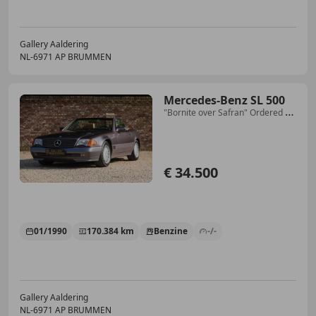
Gallery Aaldering
NL-6971 AP BRUMMEN
Mercedes-Benz SL 500
"Bornite over Safran" Ordered by
a Swiss person -
€ 34.500
01/1990
170.384 km
Benzine
-/-
Gallery Aaldering
NL-6971 AP BRUMMEN