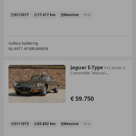
01/2017
17.417 km
Benzine
-/-
Gallery Aaldering
NL-6971 AP BRUMMEN
Jaguar E-Type
V12 Series 3
Convertible "Manual
transmission" Dri
€ 59.750
01/1973
85.892 km
Benzine
-/-