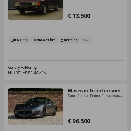
€ 13.500
01/1990
204.421 km
Benzine
-/-
Gallery Aaldering
NL-6971 AP BRUMMEN
Maserati GranTurismo
Sport Special Edition "Less than
18.000 kms - 1st
€ 96.500