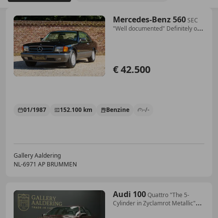
Mercedes-Benz 560
SEC
"Well documented" Definitely one
of the better
€ 42.500
01/1987
152.100 km
Benzine
-/-
Gallery Aaldering
NL-6971 AP BRUMMEN
Audi 100
Quattro "The 5-
Cylinder in Zyclamrot Metallic"
Fro