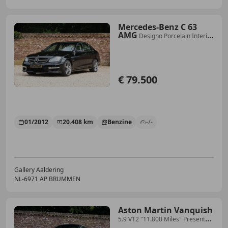
Mercedes-Benz C 63
AMG
Designo Porcelain Interior
"Less than 21.000 kms"
€ 79.500
01/2012
20.408 km
Benzine
-/-
Gallery Aaldering
NL-6971 AP BRUMMEN
Aston Martin Vanquish
5.9 V12 "11.800 Miles" Presented
in "Snow Shadow G