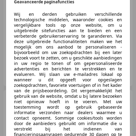
Geavanceerde paginafuncties
Wij en derden gebruiken verschillende
€ 39.750
technologische middelen, waaronder cookies en
vergelijkbare tools op onze website, om u
uitgebreide sitefuncties aan te bieden en een
verbeterde gebruikerservaring te garanderen. Via
deze uitgebreide functionaliteiten maken we het
01/1969
69.158 km
Benzine
-/-
mogelijk om ons aanbod te personaliseren -
bijvoorbeeld om uw zoekopdrachten bij een later
bezoek voort te zetten, om u geschikte aanbiedingen
in uw regio te tonen of om gepersonaliseerde
advertenties en berichten te verstrekken en te
Gallery Aaldering
evalueren. Wij slaan uw e-mailadres lokaal op
NL-6971 AP BRUMMEN
wanneer u dit opgeeft voor opgeslagen
zoekopdrachten, favoriete voertuigen of in het kader
van de prijsbeoordeling. Dit vergemakkelijkt het
gebruik van de website, omdat u bij latere bezoeken
Ferrari F430
Manual "Pilota
niet opnieuw hoeft in te voeren. Met uw
Ferrari Academy" A fully optioned
toestemming wordt op gebruik gebaseerde
F
informatie verzonden naar dealers waarmee u
contact opneemt. Sommige cookies/tools worden
door de aanbieders gebruikt om informatie die u
€ 247.500
verstrekt bij het indienen van
financieringsaanvragen gedurende 30 dagen op te