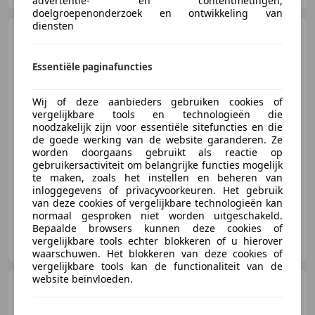
advertentie- en contentmetingen,
doelgroepenonderzoek en ontwikkeling van
diensten
Morgan Plus 8
"Carburetors and 5-speed" It has
only been repaint
Essentiële paginafuncties
Wij of deze aanbieders gebruiken cookies of
€ 47.500
vergelijkbare tools en technologieën die
noodzakelijk zijn voor essentiële sitefuncties en die
de goede werking van de website garanderen. Ze
worden doorgaans gebruikt als reactie op
gebruikersactiviteit om belangrijke functies mogelijk
01/1982
44.281 km
Benzine
-/-
te maken, zoals het instellen en beheren van
inloggegevens of privacyvoorkeuren. Het gebruik
van deze cookies of vergelijkbare technologieën kan
normaal gesproken niet worden uitgeschakeld.
Bepaalde browsers kunnen deze cookies of
Gallery Aaldering
vergelijkbare tools echter blokkeren of u hierover
NL-6971 AP BRUMMEN
waarschuwen. Het blokkeren van deze cookies of
vergelijkbare tools kan de functionaliteit van de
website beïnvloeden.
Buick Riviera
"Frank Sinatra
Jr. car" The first registered owner