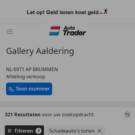
Ga
naar
hoofdinhoud
Gallery Aaldering
NL-6971 AP BRUMMEN
Afdeling verkoop
Toon nummer
321 Resultaten
voor uw zoekopdracht
Filteren
Schadeauto's tonen
4