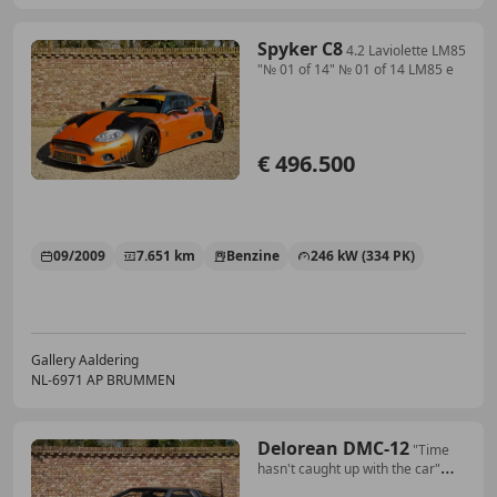
Spyker C8
4.2 Laviolette LM85
"№ 01 of 14" № 01 of 14 LM85 e
€ 496.500
09/2009
7.651 km
Benzine
246 kW (334 PK)
Gallery Aaldering
NL-6971 AP BRUMMEN
Delorean DMC-12
"Time
hasn't caught up with the car"
Famous for it