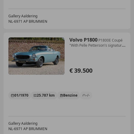
Gallery Aaldering
NL-6971 AP BRUMMEN
Volvo P1800
P1800E Coupé
"With Pelle Petterson's signature"
We
€ 39.500
01/1970
25.787 km
Benzine
-/-
Gallery Aaldering
NL-6971 AP BRUMMEN