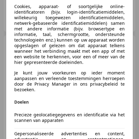
Cookies, apparaat- of soortgelijke online-
identificatoren (bijv. login-identificatiemiddelen,
willekeurig toegewezen identificatiemiddelen,
Gallery Aaldering
netwerk-gebaseerde identificatiemiddelen) samen
NL-6971 AP BRUMMEN
met andere informatie (bijv. browsertype en
informatie, taal, schermgrootte, ondersteunde
technologieën enz.) kunnen op uw apparaat worden
Lotus Omega
"From the
opgeslagen of gelezen om dat apparaat telkens
first owner" "From the first
wanneer het verbinding maakt met een app of met
owner" - He
een website te herkennen, voor een of meer van de
hier gepresenteerde doeleinden.
Je kunt jouw voorkeuren op ieder moment
€ 96.500
aanpassen en verleende toestemmingen herroepen
door de Privacy Manager in ons privacybeleid te
bezoeken.
01/1992
133.365 km
Benzine
-/-
Doelen
Precieze geolocatiegegevens en identificatie via het
scannen van apparaten
Gallery Aaldering
Gepersonaliseerde advertenties en content,
NL-6971 AP BRUMMEN