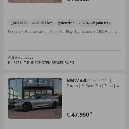
07/2022
26.267 km
Benzine
294 kW (400 PK)
Open dak, Getinte ramen, Apple CarPlay, Sportstoelen, ABS, Head-up display, Spoiler, Sportonderstel
AIG Automotive
NL-3751 LT BUNSCHOTEN-SPAKENBURG
BMW 330
3-serie 330e |
Frozen | M-Sport Pro | Pano |
H/K |
€ 47.950
1