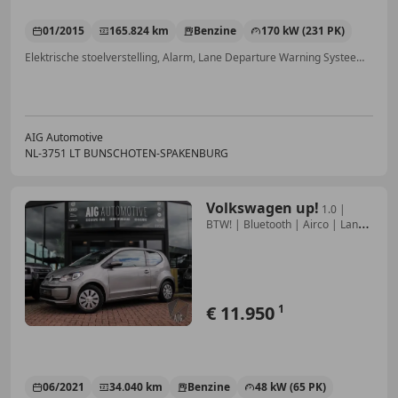
01/2015
165.824 km
Benzine
170 kW (231 PK)
Elektrische stoelverstelling, Alarm, Lane Departure Warning Systeem, Stoelverwarming, Head-up display, 4x4, LED verlichting, Grootlichtassistent
AIG Automotive
NL-3751 LT BUNSCHOTEN-SPAKENBURG
Volkswagen up!
1.0 |
BTW! | Bluetooth | Airco | Lane-
Assist
€ 11.950
1
06/2021
34.040 km
Benzine
48 kW (65 PK)