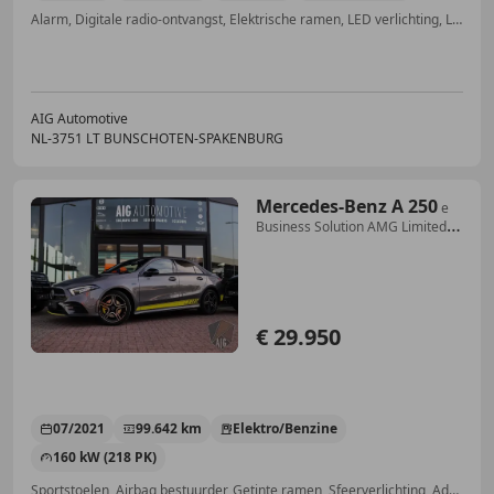
Alarm, Digitale radio-ontvangst, Elektrische ramen, LED verlichting, LED dagrijverlichting, Lane Departure Warning Systeem, Radio
AIG Automotive
NL-3751 LT BUNSCHOTEN-SPAKENBURG
Mercedes-Benz A 250
e
Business Solution AMG Limited |
Camera | Memory
€ 29.950
07/2021
99.642 km
Elektro/Benzine
160 kW (218 PK)
Sportstoelen, Airbag bestuurder, Getinte ramen, Sfeerverlichting, Adaptieve Cruise Control, Parkeerhulp met camera, Stoelverwarming, Geheel digitaal combi-instrument