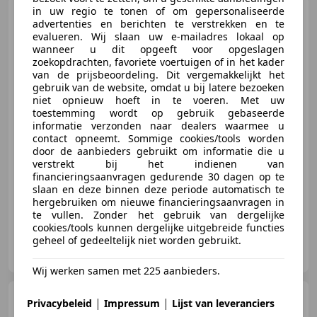
in uw regio te tonen of om gepersonaliseerde
Jaguar XKR
4.2 V8
advertenties en berichten te verstrekken en te
Convertible | Alpine Sound |
evalueren. Wij slaan uw e-mailadres lokaal op
Memory | Leder
wanneer u dit opgeeft voor opgeslagen
zoekopdrachten, favoriete voertuigen of in het kader
van de prijsbeoordeling. Dit vergemakkelijkt het
gebruik van de website, omdat u bij latere bezoeken
€ 29.950
niet opnieuw hoeft in te voeren. Met uw
toestemming wordt op gebruik gebaseerde
informatie verzonden naar dealers waarmee u
contact opneemt. Sommige cookies/tools worden
door de aanbieders gebruikt om informatie die u
08/2004
103.427 km
Benzine
291 kW (396 PK)
verstrekt bij het indienen van
financieringsaanvragen gedurende 30 dagen op te
Alarm, Radio, Navigatiesysteem, Lederen stuurwiel, Airbag bestuurder, Spoiler, Mistlampen, Boordcomputer
slaan en deze binnen deze periode automatisch te
hergebruiken om nieuwe financieringsaanvragen in
te vullen. Zonder het gebruik van dergelijke
cookies/tools kunnen dergelijke uitgebreide functies
geheel of gedeeltelijk niet worden gebruikt.
AIG Automotive
NL-3751 LT BUNSCHOTEN-SPAKENBURG
Wij werken samen met 225 aanbieders.
Fiat Tipo
Stationwagon 1.4
|
|
Privacybeleid
Impressum
Lijst van leveranciers
16v Popstar | Stoelverw. | Cruise