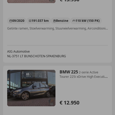
09/2020
191.037 km
Benzine
110 kW (150 PK)
Getinte ramen, Stoelverwarming, Stuurwielverwarming, Airconditioning, Geheel digitaal combi-instrument, Spoiler, Alarm, Parkeerhulp met camera
AIG Automotive
NL-3751 LT BUNSCHOTEN-SPAKENBURG
BMW 225
2-serie Active
Tourer 225i xDrive High Executive
|
€ 12.950