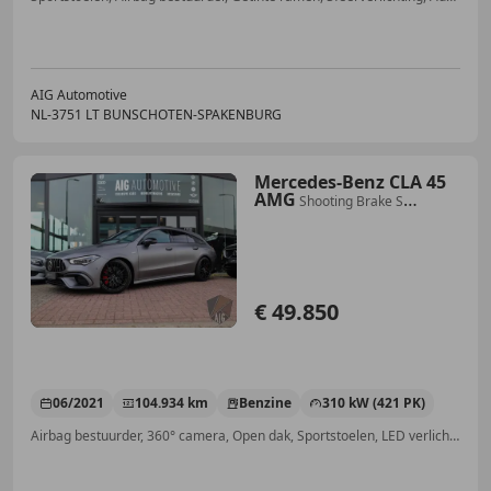
AIG Automotive
NL-3751 LT BUNSCHOTEN-SPAKENBURG
Mercedes-Benz CLA 45
AMG
Shooting Brake S
4MATIC+ | Designo | 360°
Camera |
€ 49.850
06/2021
104.934 km
Benzine
310 kW (421 PK)
Airbag bestuurder, 360° camera, Open dak, Sportstoelen, LED verlichting, Parkeerhulp met camera, Trekhaak, Sportonderstel