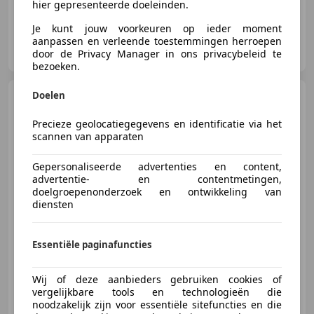
hier gepresenteerde doeleinden.
Je kunt jouw voorkeuren op ieder moment
aanpassen en verleende toestemmingen herroepen
AIG Automotive
door de Privacy Manager in ons privacybeleid te
NL-3751 LT BUNSCHOTEN-SPAKENBURG
bezoeken.
Doelen
Land Rover Range
Rover Velar
2.0 I4 Turbo
AWD R-Dynamic | Leder | Pano |
Precieze geolocatiegegevens en identificatie via het
Meridi
scannen van apparaten
Gepersonaliseerde advertenties en content,
€ 34.950
advertentie- en contentmetingen,
doelgroepenonderzoek en ontwikkeling van
diensten
05/2018
122.391 km
Benzine
184 kW (250 PK)
Essentiële paginafuncties
Alarm, Geheel digitaal combi-instrument, Open dak, Airbag bestuurder, Stuurwielverwarming, LED verlichting, Schakelflippers, 4x4
Wij of deze aanbieders gebruiken cookies of
vergelijkbare tools en technologieën die
noodzakelijk zijn voor essentiële sitefuncties en die