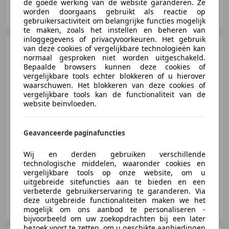
de goede werking van de website garanderen. Ze
AIG Automotive
worden doorgaans gebruikt als reactie op
NL-3751 LT BUNSCHOTEN-SPAKENBURG
gebruikersactiviteit om belangrijke functies mogelijk
te maken, zoals het instellen en beheren van
inloggegevens of privacyvoorkeuren. Het gebruik
HUMMER H2
6.2 V8 SUT
van deze cookies of vergelijkbare technologieën kan
Luxury Limited | Pano | Bose |
normaal gesproken niet worden uitgeschakeld.
Camera |
Bepaalde browsers kunnen deze cookies of
vergelijkbare tools echter blokkeren of u hierover
waarschuwen. Het blokkeren van deze cookies of
vergelijkbare tools kan de functionaliteit van de
website beïnvloeden.
€ 44.950
Geavanceerde paginafuncties
10/2008
157.706 km
Benzine
293 kW (398 PK)
Wij en derden gebruiken verschillende
technologische middelen, waaronder cookies en
vergelijkbare tools op onze website, om u
uitgebreide sitefuncties aan te bieden en een
verbeterde gebruikerservaring te garanderen. Via
AIG Automotive
deze uitgebreide functionaliteiten maken we het
NL-3751 LT BUNSCHOTEN-SPAKENBURG
mogelijk om ons aanbod te personaliseren -
bijvoorbeeld om uw zoekopdrachten bij een later
bezoek voort te zetten, om u geschikte aanbiedingen