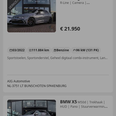
R-Line | Camera |
Stuur/Stoelverw. | DAB |
€ 21.950
03/2022
111.884 km
Benzine
96 kW (131 PK)
Sportstoelen, Sportonderstel, Geheel digitaal combi-instrument, Lane Departure Warning Systeem, Sfeerverlichting, Stuurwielverwarming, Getinte ramen, Parkeerhulp met camera
AIG Automotive
NL-3751 LT BUNSCHOTEN-SPAKENBURG
BMW X5
M50d | Trekhaak |
HUD | Pano | Stuurverwarming |
H