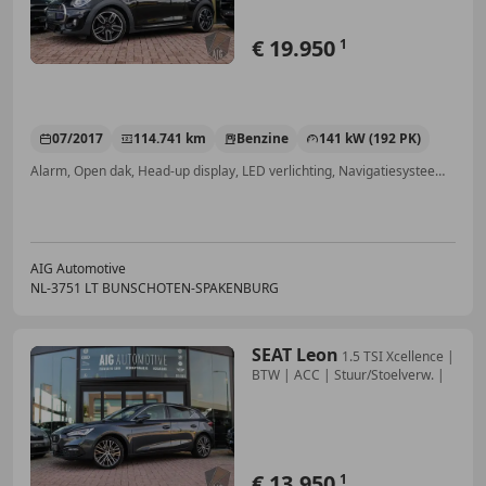
€ 19.950
1
07/2017
114.741 km
Benzine
141 kW (192 PK)
Alarm, Open dak, Head-up display, LED verlichting, Navigatiesysteem, Zij-airbags, Stoelverwarming, Bandenspanningscontrole
AIG Automotive
NL-3751 LT BUNSCHOTEN-SPAKENBURG
SEAT Leon
1.5 TSI Xcellence |
BTW | ACC | Stuur/Stoelverw. |
€ 13.950
1