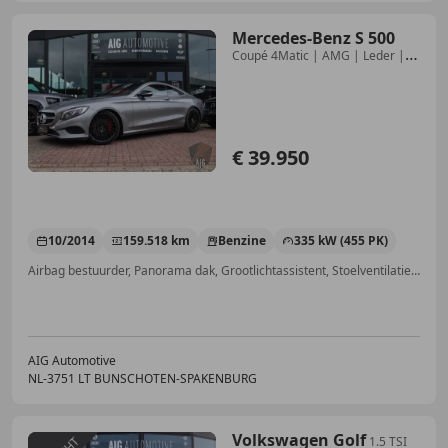
Mercedes-Benz S 500
Coupé 4Matic | AMG | Leder |
Pano | 360° Camera
€ 39.950
10/2014
159.518 km
Benzine
335 kW (455 PK)
Airbag bestuurder, Panorama dak, Grootlichtassistent, Stoelventilatie, Alarm, Parkeerhulp achter, Keyless Entry, Stoelverwarming
AIG Automotive
NL-3751 LT BUNSCHOTEN-SPAKENBURG
Volkswagen Golf
1.5 TSI