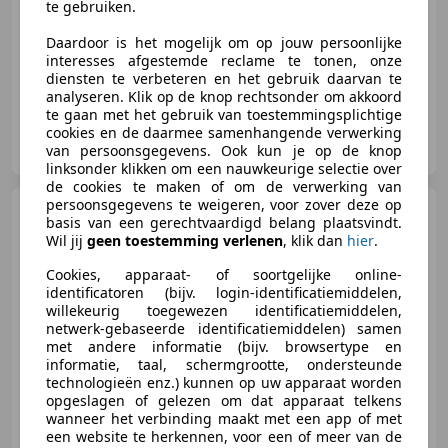
te gebruiken.
06/2021
39.310 km
Benzine
150 kW (204 PK)
Sportonderstel, Sportstoelen, Getinte ramen, Geheel digitaal combi-instrument, Trekhaak, Schakelflippers, Navigatiesysteem, Keyless Entry
Daardoor is het mogelijk om op jouw persoonlijke
interesses afgestemde reclame te tonen, onze
diensten te verbeteren en het gebruik daarvan te
analyseren. Klik op de knop rechtsonder om akkoord
te gaan met het gebruik van toestemmingsplichtige
AIG Automotive
cookies en de daarmee samenhangende verwerking
NL-3751 LT BUNSCHOTEN-SPAKENBURG
van persoonsgegevens. Ook kun je op de knop
linksonder klikken om een nauwkeurige selectie over
de cookies te maken of om de verwerking van
persoonsgegevens te weigeren, voor zover deze op
Audi S7
Sportback 3.0 TDI A7
basis van een gerechtvaardigd belang plaatsvindt.
quattro | B&O | Camera | HUD
Wil jij
geen toestemming verlenen
, klik dan
hier
.
Cookies, apparaat- of soortgelijke online-
identificatoren (bijv. login-identificatiemiddelen,
willekeurig toegewezen identificatiemiddelen,
€ 66.950
1
netwerk-gebaseerde identificatiemiddelen) samen
met andere informatie (bijv. browsertype en
informatie, taal, schermgrootte, ondersteunde
technologieën enz.) kunnen op uw apparaat worden
opgeslagen of gelezen om dat apparaat telkens
04/2022
89.793 km
Diesel
257 kW (349 PK)
wanneer het verbinding maakt met een app of met
een website te herkennen, voor een of meer van de