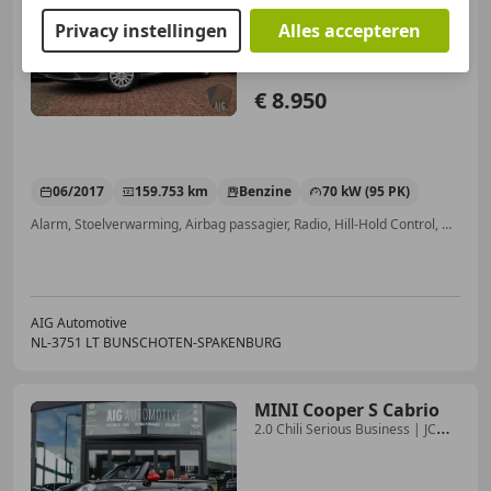
Privacy instellingen
Alles accepteren
€ 8.950
06/2017
159.753 km
Benzine
70 kW (95 PK)
Alarm, Stoelverwarming, Airbag passagier, Radio, Hill-Hold Control, Dakrails, Elektrisch verstelbare buitenspiegels, Bluetooth
AIG Automotive
NL-3751 LT BUNSCHOTEN-SPAKENBURG
MINI Cooper S Cabrio
2.0 Chili Serious Business | JCW |
Leder | H/K | L