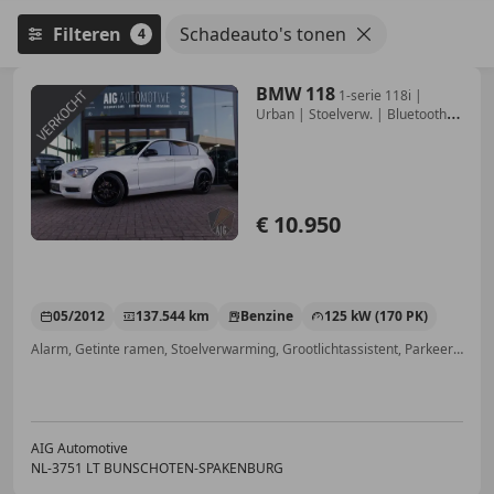
Filteren
Schadeauto's tonen
4
BMW 118
1-serie 118i |
Urban | Stoelverw. | Bluetooth |
PD
€ 10.950
05/2012
137.544 km
Benzine
125 kW (170 PK)
Alarm, Getinte ramen, Stoelverwarming, Grootlichtassistent, Parkeerhulp voor, Airbag bestuurder, Traction control, Bluetooth
AIG Automotive
NL-3751 LT BUNSCHOTEN-SPAKENBURG