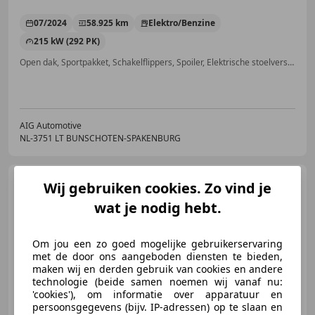
07/2024
58.925 km
Elektro/Benzine
215 kW (292 PK)
Open dak, Sportpakket, Schakelflippers, Spoiler, Elektrische stoelverstelling, Android Auto, Head-up display, Alarm
AIG Automotive
NL-3751 LT BUNSCHOTEN-SPAKENBURG
Audi A4
Limousine 40 TFSI S
Wij gebruiken cookies. Zo vind je
edition Competition | Keyless
wat je nodig hebt.
Om jou een zo goed mogelijke gebruikerservaring
met de door ons aangeboden diensten te bieden,
€ 33.950
1
maken wij en derden gebruik van cookies en andere
technologie (beide samen noemen wij vanaf nu:
'cookies'), om informatie over apparatuur en
persoonsgegevens (bijv. IP-adressen) op te slaan en