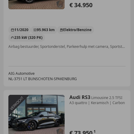
€ 34.950
11/2020
95.963 km
Elektro/Benzine
235 kW (320 PK)
Airbag bestuurder, Sportonderstel, Parkeerhulp met camera, Sportstoelen, Digitale radio-ontvangst, Lichtmetalen velgen, Alarm, Vermoeidheidsdetectie
AIG Automotive
NL-3751 LT BUNSCHOTEN-SPAKENBURG
Audi RS3
Limousine 2.5 TFSI
A3 quattro | Keramisch | Carbon
€ 73.950
1