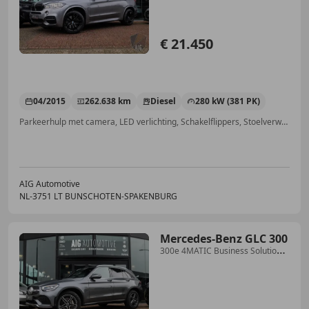
€ 21.450
04/2015
262.638 km
Diesel
280 kW (381 PK)
Parkeerhulp met camera, LED verlichting, Schakelflippers, Stoelverwarming, Lichtsensor, Elektrisch verstelbare buitenspiegels, Start/Stop-systeem, Sportstoelen
AIG Automotive
NL-3751 LT BUNSCHOTEN-SPAKENBURG
Mercedes-Benz GLC 300
300e 4MATIC Business Solution
AMG | Camera | Stoel