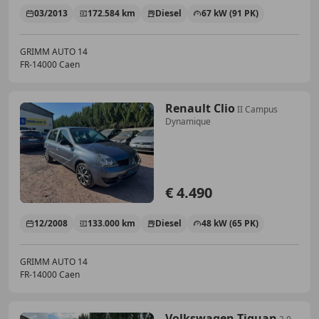
03/2013
172.584 km
Diesel
67 kW (91 PK)
GRIMM AUTO 14
FR-14000 Caen
Renault Clio
II Campus
Dynamique
€ 4.490
12/2008
133.000 km
Diesel
48 kW (65 PK)
GRIMM AUTO 14
FR-14000 Caen
Volkswagen Tiguan