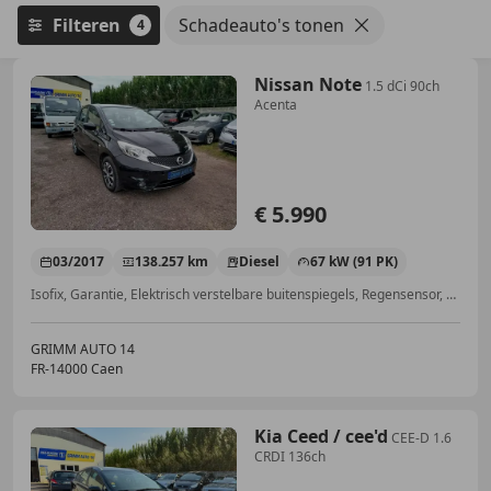
Filteren
Schadeauto's tonen
4
Nissan Note
1.5 dCi 90ch
Acenta
€ 5.990
03/2017
138.257 km
Diesel
67 kW (91 PK)
Isofix, Garantie, Elektrisch verstelbare buitenspiegels, Regensensor, CD, Electronic Stability Program, ABS, Snelheidsbeperkingsinstallatie
GRIMM AUTO 14
FR-14000 Caen
Kia Ceed / cee'd
CEE-D 1.6
CRDI 136ch