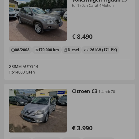
2.0
tdi 170ch Carat 4Motion
€ 8.490
08/2008
170.000 km
Diesel
126 kW (171 PK)
GRIMM AUTO 14
FR-14000 Caen
Citroen C3
1.4 hdi 70
€ 3.990