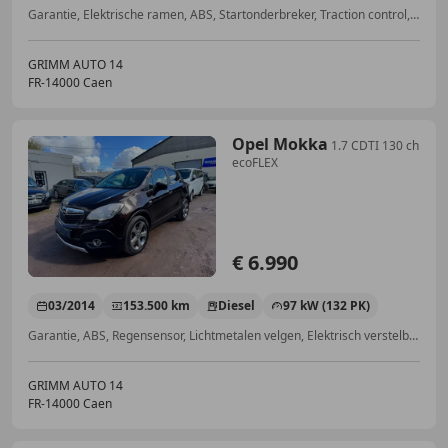
Garantie, Elektrische ramen, ABS, Startonderbreker, Traction control, Boordcomputer, Centrale vergrendeling, Cruise control
GRIMM AUTO 14
FR-14000 Caen
Opel Mokka
1.7 CDTI 130 ch
ecoFLEX
€ 6.990
03/2014
153.500 km
Diesel
97 kW (132 PK)
Garantie, ABS, Regensensor, Lichtmetalen velgen, Elektrisch verstelbare buitenspiegels, Multifunctioneel stuurwiel, Traction control, Isofix
GRIMM AUTO 14
FR-14000 Caen