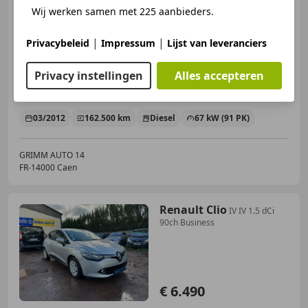
Nissan Note
1.5 dCi 90 ch
Wij werken samen met 225 aanbieders.
Euro V FAP
|
|
Privacybeleid
Impressum
Lijst van leveranciers
Privacy instellingen
Alles accepteren
€ 5.490
03/2012
162.500 km
Diesel
67 kW (91 PK)
GRIMM AUTO 14
FR-14000 Caen
Renault Clio
IV IV 1.5 dCi
90ch Business
€ 6.490