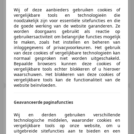
Ford Fiesta
1.6 TDCi 95
Wij of deze aanbieders gebruiken cookies of
Trend FAP
vergelijkbare tools en technologieën die
noodzakelijk zijn voor essentiële sitefuncties en die
de goede werking van de website garanderen. Ze
worden doorgaans gebruikt als reactie op
gebruikersactiviteit om belangrijke functies mogelijk
€ 4.990
te maken, zoals het instellen en beheren van
inloggegevens of privacyvoorkeuren. Het gebruik
van deze cookies of vergelijkbare technologieën kan
01/2014
188.000 km
Diesel
70 kW (95 PK)
normaal gesproken niet worden uitgeschakeld.
Bepaalde browsers kunnen deze cookies of
vergelijkbare tools echter blokkeren of u hierover
GRIMM AUTO 14
waarschuwen. Het blokkeren van deze cookies of
FR-14000 Caen
vergelijkbare tools kan de functionaliteit van de
website beïnvloeden.
Mercedes-Benz
Classe 2.5i
211chv 4Matic
Geavanceerde paginafuncties
Wij en derden gebruiken verschillende
technologische middelen, waaronder cookies en
vergelijkbare tools op onze website, om u
€ 19.990
uitgebreide sitefuncties aan te bieden en een