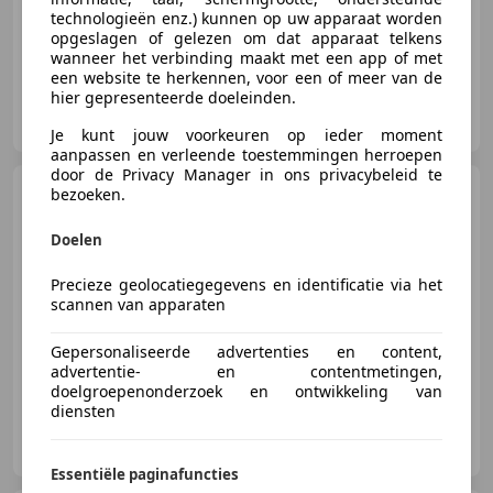
technologieën enz.) kunnen op uw apparaat worden
opgeslagen of gelezen om dat apparaat telkens
01/2013
169.900 km
Diesel
84 kW (114 PK)
wanneer het verbinding maakt met een app of met
een website te herkennen, voor een of meer van de
hier gepresenteerde doeleinden.
GRIMM AUTO 14
FR-14000 Caen
Je kunt jouw voorkeuren op ieder moment
aanpassen en verleende toestemmingen herroepen
door de Privacy Manager in ons privacybeleid te
BMW 116
SERIE E87 LCI 2.0
bezoeken.
116d 115ch Confort
Doelen
Precieze geolocatiegegevens en identificatie via het
scannen van apparaten
€ 6.990
Gepersonaliseerde advertenties en content,
10/2010
160.000 km
Diesel
131 kW (178 PK)
advertentie- en contentmetingen,
doelgroepenonderzoek en ontwikkeling van
diensten
GRIMM AUTO 14
FR-14000 Caen
Essentiële paginafuncties