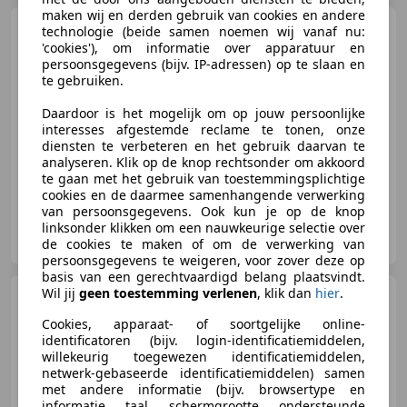
maken wij en derden gebruik van cookies en andere
Audi A4
BREAK 2.0 TDI
technologie (beide samen noemen wij vanaf nu:
Sélection 140 ch Multitronic
'cookies'), om informatie over apparatuur en
persoonsgegevens (bijv. IP-adressen) op te slaan en
te gebruiken.
Daardoor is het mogelijk om op jouw persoonlijke
interesses afgestemde reclame te tonen, onze
€ 7.990
diensten te verbeteren en het gebruik daarvan te
analyseren. Klik op de knop rechtsonder om akkoord
12/2012
216.000 km
Diesel
104 kW (141 PK)
te gaan met het gebruik van toestemmingsplichtige
cookies en de daarmee samenhangende verwerking
van persoonsgegevens. Ook kun je op de knop
GRIMM AUTO 14
linksonder klikken om een nauwkeurige selectie over
FR-14000 Caen
de cookies te maken of om de verwerking van
persoonsgegevens te weigeren, voor zover deze op
basis van een gerechtvaardigd belang plaatsvindt.
Wil jij
geen toestemming verlenen
, klik dan
hier
.
Citroen C4 Picasso
Millenium 1.6 HDi 110cv 7 pl
Cookies, apparaat- of soortgelijke online-
identificatoren (bijv. login-identificatiemiddelen,
willekeurig toegewezen identificatiemiddelen,
netwerk-gebaseerde identificatiemiddelen) samen
met andere informatie (bijv. browsertype en
€ 6.490
informatie, taal, schermgrootte, ondersteunde