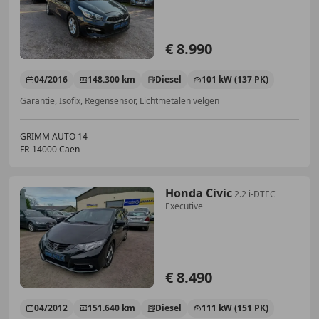
€ 8.990
04/2016
148.300 km
Diesel
101 kW (137 PK)
Garantie, Isofix, Regensensor, Lichtmetalen velgen
GRIMM AUTO 14
FR-14000 Caen
Honda Civic
2.2 i-DTEC
Executive
€ 8.490
04/2012
151.640 km
Diesel
111 kW (151 PK)