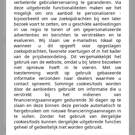
verbeterde gebruikerservaring te garanderen. Via
deze uitgebreide functionaliteiten maken we het
09/2017
118.000 km
Benzine
156 kW (212 PK)
mogelijk om ons aanbod te personaliseren -
bijvoorbeeld om uw zoekopdrachten bij een later
bezoek voort te zetten, om u geschikte aanbiedingen
GRIMM AUTO 14
in uw regio te tonen of om gepersonaliseerde
FR-14000 Caen
advertenties en berichten te verstrekken en te
evalueren. Wij slaan uw e-mailadres lokaal op
wanneer u dit opgeeft voor opgeslagen
Renault Scenic
3 1.5 dCi
zoekopdrachten, favoriete voertuigen of in het kader
110cv Expression
van de prijsbeoordeling. Dit vergemakkelijkt het
gebruik van de website, omdat u bij latere bezoeken
niet opnieuw hoeft in te voeren. Met uw
toestemming wordt op gebruik gebaseerde
informatie verzonden naar dealers waarmee u
contact opneemt. Sommige cookies/tools worden
€ 6.490
door de aanbieders gebruikt om informatie die u
verstrekt bij het indienen van
01/2013
134.000 km
Diesel
744 kW (1.012 PK)
financieringsaanvragen gedurende 30 dagen op te
slaan en deze binnen deze periode automatisch te
hergebruiken om nieuwe financieringsaanvragen in
GRIMM AUTO 14
te vullen. Zonder het gebruik van dergelijke
FR-14000 Caen
cookies/tools kunnen dergelijke uitgebreide functies
geheel of gedeeltelijk niet worden gebruikt.