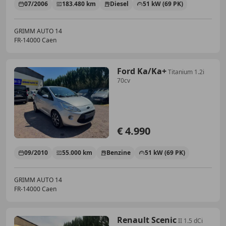
07/2006
183.480 km
Diesel
51 kW (69 PK)
GRIMM AUTO 14
FR-14000 Caen
Ford Ka/Ka+
Titanium 1.2i
70cv
€ 4.990
09/2010
55.000 km
Benzine
51 kW (69 PK)
GRIMM AUTO 14
FR-14000 Caen
Renault Scenic
II 1.5 dCi