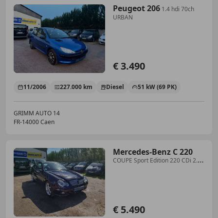
Peugeot 206
1.4 hdi 70ch
URBAN
€ 3.490
11/2006
227.000 km
Diesel
51 kW (69 PK)
GRIMM AUTO 14
FR-14000 Caen
Mercedes-Benz C 220
COUPE Sport Edition 220 CDi 2.2
CDI 16V 150 ch
€ 5.490