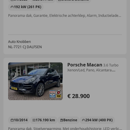
192 kW (261 PK)
Panorama dak, Garantie, Elektrische achterklep, Alarm, Inductieladen voor smartphones, Dodehoekdetectie, Elektrische stoelverstelling, Parkeerhulp voor
Auto Knobben
NL-7721 CJ DALFSEN
Porsche Macan
3.6 Turbo
Xenon/Led, Pano, Alcantara
hemel, Sport
€ 28.900
10/2014
176.190 km
Benzine
294 kW (400 PK)
Panorama dak, Stoelverwarming, Met onderhoudshistorie, LED verlichting, Luchtvering, Alarm, Sportstoelen, Parkeerhulp achter