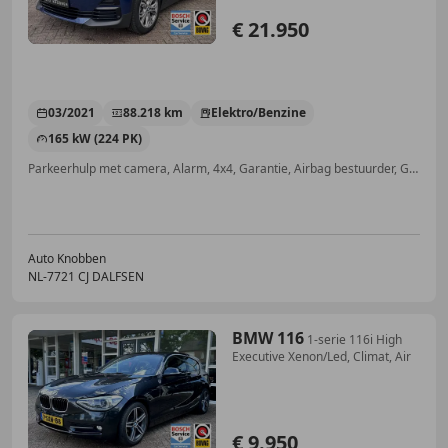
€ 21.950
03/2021
88.218 km
Elektro/Benzine
165 kW (224 PK)
Parkeerhulp met camera, Alarm, 4x4, Garantie, Airbag bestuurder, Getinte ramen, Startonderbreker, ABS
Auto Knobben
NL-7721 CJ DALFSEN
BMW 116
1-serie 116i High
Executive Xenon/Led, Climat, Air
€ 9.950