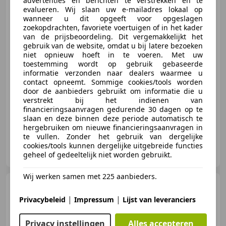
advertenties en berichten te verstrekken en te
evalueren. Wij slaan uw e-mailadres lokaal op
wanneer u dit opgeeft voor opgeslagen
zoekopdrachten, favoriete voertuigen of in het kader
€ 26.800
1
van de prijsbeoordeling. Dit vergemakkelijkt het
gebruik van de website, omdat u bij latere bezoeken
niet opnieuw hoeft in te voeren. Met uw
toestemming wordt op gebruik gebaseerde
12/2019
169.784 km
Elektro/Benzine
informatie verzonden naar dealers waarmee u
contact opneemt. Sommige cookies/tools worden
269 kW (366 PK)
door de aanbieders gebruikt om informatie die u
verstrekt bij het indienen van
Open dak, Sportstoelen, Garantie, Getinte ramen, Elektrische achterklep, Alarm, Parkeerhulp met camera, Adaptieve Cruise Control
financieringsaanvragen gedurende 30 dagen op te
slaan en deze binnen deze periode automatisch te
hergebruiken om nieuwe financieringsaanvragen in
te vullen. Zonder het gebruik van dergelijke
cookies/tools kunnen dergelijke uitgebreide functies
Auto Knobben
geheel of gedeeltelijk niet worden gebruikt.
NL-7721 CJ DALFSEN
Wij werken samen met 225 aanbieders.
BMW 318
3-serie Touring 318i
Luxury Led, Leer, Climat, Pdc
|
|
Privacybeleid
Impressum
Lijst van leveranciers
Privacy instellingen
Alles accepteren