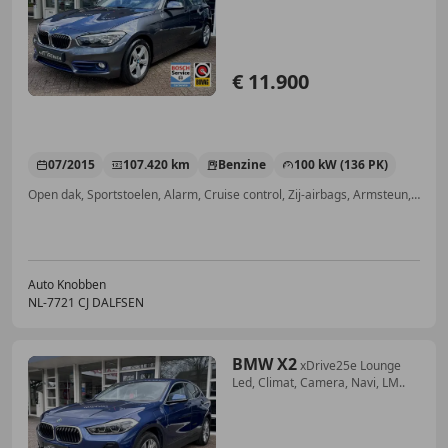
€ 11.900
07/2015
107.420 km
Benzine
100 kW (136 PK)
Open dak, Sportstoelen, Alarm, Cruise control, Zij-airbags, Armsteun, Stoelverwarming, Met onderhoudshistorie
Auto Knobben
NL-7721 CJ DALFSEN
BMW X2
xDrive25e Lounge
Led, Climat, Camera, Navi, LM..