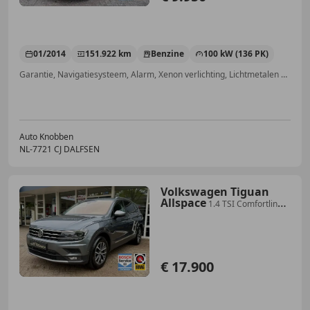
01/2014
151.922 km
Benzine
100 kW (136 PK)
Garantie, Navigatiesysteem, Alarm, Xenon verlichting, Lichtmetalen velgen, Airconditioning, Met onderhoudshistorie, Startonderbreker
Auto Knobben
NL-7721 CJ DALFSEN
Volkswagen Tiguan
Allspace
1.4 TSI Comfortline,
Xenon/led, Navigatie, ACC, Ca
€ 17.900