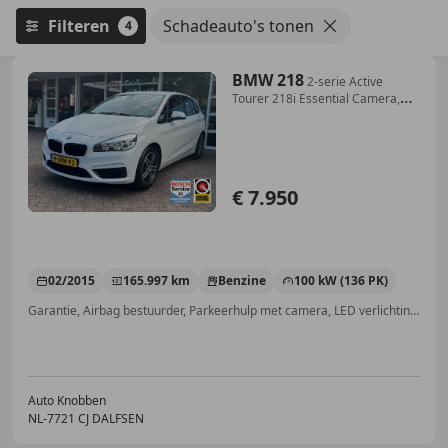
Filteren
Schadeauto's tonen
4
BMW 218
2-serie Active
Tourer 218i Essential Camera,
Cruis
€ 7.950
02/2015
165.997 km
Benzine
100 kW (136 PK)
Garantie, Airbag bestuurder, Parkeerhulp met camera, LED verlichting, Lichtsensor, Alarm, Cruise control, Airconditioning
Auto Knobben
NL-7721 CJ DALFSEN