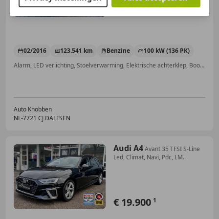
€ 13.800
02/2016
123.541 km
Benzine
100 kW (136 PK)
Alarm, LED verlichting, Stoelverwarming, Elektrische achterklep, Boordcomputer, Parkeerhulp voor, Parkeerhulp achter, Cruise control
Auto Knobben
NL-7721 CJ DALFSEN
Audi A4
Avant 35 TFSI S-Line
Led, Climat, Navi, Pdc, LM..
€ 19.900
1