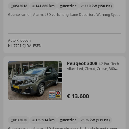
05/2018
141.860 km
Benzine
110 kW (150 PK)
Getinte ramen, Alarm, LED verlichting, Lane Departure Warning Systeem, Stoelverwarming, Adaptieve Cruise Control, Parkeerhulp met camera, Inductieladen voor smartphones
Auto Knobben
NL-7721 CJ DALFSEN
Peugeot 3008
1.2 PureTech
Allure Led, Climat, Cruise, 360
Camer
€ 13.600
01/2020
139.914 km
Benzine
96 kW (131 PK)
Getinte ramen, Alarm, LED dagrijverlichting, Parkeerhulp met camera, Lane Departure Warning Systeem, Navigatiesysteem, Lendensteun, Android Auto