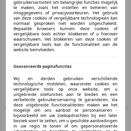
gebruikersactiviteit om belangrijke functies mogelijk
Volkswagen T-Roc
1.5 TSI
te maken, zoals het instellen en beheren van
Sport Digidash, Pano, ACC, Led,
inloggegevens of privacyvoorkeuren. Het gebruik
LM.
van deze cookies of vergelijkbare technologieën kan
normaal gesproken niet worden uitgeschakeld.
Bepaalde browsers kunnen deze cookies of
€ 19.950
vergelijkbare tools echter blokkeren of u hierover
waarschuwen. Het blokkeren van deze cookies of
vergelijkbare tools kan de functionaliteit van de
website beïnvloeden.
10/2019
115.194 km
Benzine
110 kW (150 PK)
Geavanceerde paginafuncties
Panorama dak, Geheel digitaal combi-instrument, Elektrische achterklep, Sportonderstel, Garantie, Adaptieve Cruise Control, Sportstoelen, Getinte ramen
Wij en derden gebruiken verschillende
technologische middelen, waaronder cookies en
vergelijkbare tools op onze website, om u
Auto Knobben
uitgebreide sitefuncties aan te bieden en een
NL-7721 CJ DALFSEN
verbeterde gebruikerservaring te garanderen. Via
deze uitgebreide functionaliteiten maken we het
mogelijk om ons aanbod te personaliseren -
bijvoorbeeld om uw zoekopdrachten bij een later
Audi Q5
55 TFSI e quattro S-
bezoek voort te zetten, om u geschikte aanbiedingen
Line Led, Leer, Pano, Digidash
in uw regio te tonen of om gepersonaliseerde