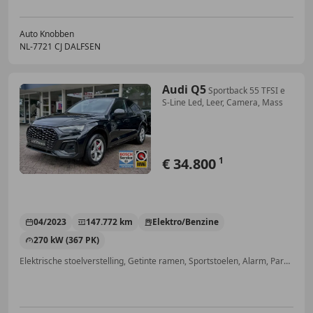
Auto Knobben
NL-7721 CJ DALFSEN
Audi Q5
Sportback 55 TFSI e
S-Line Led, Leer, Camera, Mass
€ 34.800
1
04/2023
147.772 km
Elektro/Benzine
270 kW (367 PK)
Elektrische stoelverstelling, Getinte ramen, Sportstoelen, Alarm, Parkeerhulp met camera, Elektrische achterklep, Inductieladen voor smartphones, Trekhaak