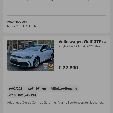
Auto Knobben
NL-7721 CJ DALFSEN
Volkswagen Golf GTE
1.4
eHybrid led, Climat, ACC, Stoelvw,
LM..
€ 22.800
02/2021
61.861 km
Elektro/Benzine
180 kW (245 PK)
Adaptieve Cruise Control, Garantie, Alarm, Sportonderstel, Lichtmetalen velgen, Sfeerverlichting, Getinte ramen, Grootlichtassistent