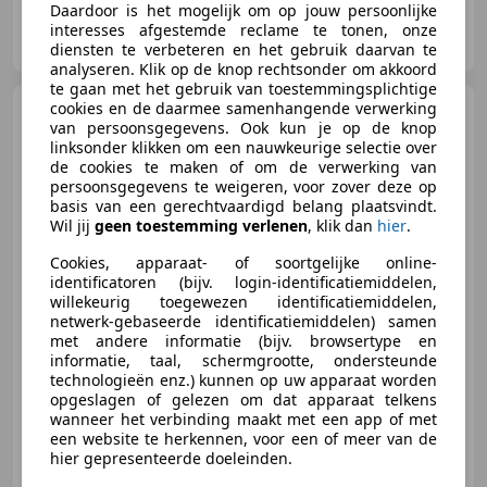
Daardoor is het mogelijk om op jouw persoonlijke
Auto Knobben
interesses afgestemde reclame te tonen, onze
NL-7721 CJ DALFSEN
diensten te verbeteren en het gebruik daarvan te
analyseren. Klik op de knop rechtsonder om akkoord
te gaan met het gebruik van toestemmingsplichtige
cookies en de daarmee samenhangende verwerking
Volkswagen Tiguan
1.4
van persoonsgegevens. Ook kun je op de knop
TSI eHybrid Life Led, Climat, ACC,
linksonder klikken om een nauwkeurige selectie over
Pdc, LM..
de cookies te maken of om de verwerking van
persoonsgegevens te weigeren, voor zover deze op
basis van een gerechtvaardigd belang plaatsvindt.
€ 23.900
Wil jij
geen toestemming verlenen
, klik dan
hier
.
Cookies, apparaat- of soortgelijke online-
identificatoren (bijv. login-identificatiemiddelen,
willekeurig toegewezen identificatiemiddelen,
02/2022
120.587 km
Elektro/Benzine
netwerk-gebaseerde identificatiemiddelen) samen
met andere informatie (bijv. browsertype en
180 kW (245 PK)
informatie, taal, schermgrootte, ondersteunde
Garantie, Geheel digitaal combi-instrument, Spoiler, Mistlampen, Alarm, Bochtverlichting, Elektrische achterklep, Digitale radio-ontvangst
technologieën enz.) kunnen op uw apparaat worden
opgeslagen of gelezen om dat apparaat telkens
wanneer het verbinding maakt met een app of met
een website te herkennen, voor een of meer van de
hier gepresenteerde doeleinden.
Auto Knobben