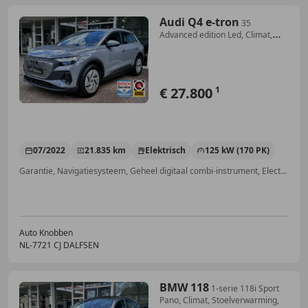
Audi Q4 e-tron
35
Advanced edition Led, Climat,
Navi, Pdc..
€ 27.800
1
07/2022
21.835 km
Elektrisch
125 kW (170 PK)
Garantie, Navigatiesysteem, Geheel digitaal combi-instrument, Electronic Stability Program, Alarm, Parkeerhulp voor, Cruise control, Lane Departure Warning Systeem
Auto Knobben
NL-7721 CJ DALFSEN
BMW 118
1-serie 118i Sport
Pano, Climat, Stoelverwarming,