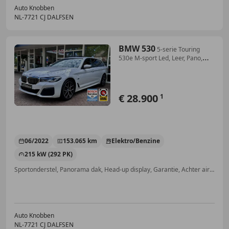
Auto Knobben
NL-7721 CJ DALFSEN
BMW 530
5-serie Touring
530e M-sport Led, Leer, Pano,
Pdc,
€ 28.900
1
06/2022
153.065 km
Elektro/Benzine
215 kW (292 PK)
Sportonderstel, Panorama dak, Head-up display, Garantie, Achter airbag, Laserlicht, Getinte ramen, Geheel digitaal combi-instrument
Auto Knobben
NL-7721 CJ DALFSEN