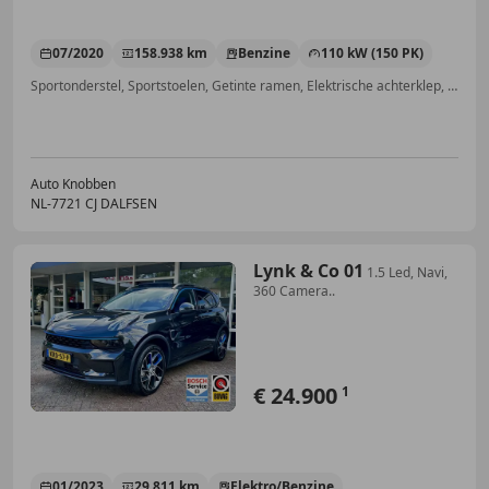
07/2020
158.938 km
Benzine
110 kW (150 PK)
Sportonderstel, Sportstoelen, Getinte ramen, Elektrische achterklep, Spoiler, Garantie, Lederen stuurwiel, Schakelflippers
Auto Knobben
NL-7721 CJ DALFSEN
Lynk & Co 01
1.5 Led, Navi,
360 Camera..
€ 24.900
1
01/2023
29.811 km
Elektro/Benzine