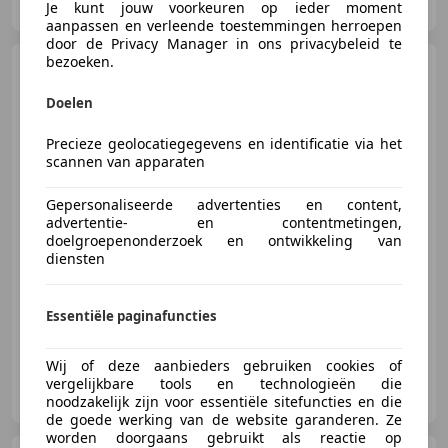
NL-7721 CJ DALFSEN
Je kunt jouw voorkeuren op ieder moment
aanpassen en verleende toestemmingen herroepen
door de Privacy Manager in ons privacybeleid te
bezoeken.
Mercedes-Benz CLA 200
Ambition Xenon/Led, Airco, Navi,
Bluetooth, LM..
Doelen
Precieze geolocatiegegevens en identificatie via het
scannen van apparaten
€ 14.950
Gepersonaliseerde advertenties en content,
advertentie- en contentmetingen,
doelgroepenonderzoek en ontwikkeling van
diensten
06/2013
116.893 km
Benzine
115 kW (156 PK)
Garantie, Bi-Xenon koplampen, Met onderhoudshistorie, Airbag bestuurder, Hill-Hold Control, Alarm, Navigatiesysteem, Stoelverwarming
Essentiële paginafuncties
Wij of deze aanbieders gebruiken cookies of
Auto Knobben
vergelijkbare tools en technologieën die
NL-7721 CJ DALFSEN
noodzakelijk zijn voor essentiële sitefuncties en die
de goede werking van de website garanderen. Ze
worden doorgaans gebruikt als reactie op