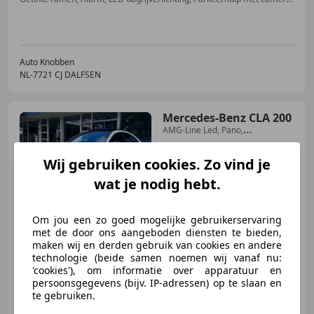
Auto Knobben
NL-7721 CJ DALFSEN
Mercedes-Benz CLA 200
AMG-Line Led, Pano,
Sfeerverlichting, Camera, LM..
Wij gebruiken cookies. Zo vind je
wat je nodig hebt.
€ 25.800
Om jou een zo goed mogelijke gebruikerservaring
met de door ons aangeboden diensten te bieden,
maken wij en derden gebruik van cookies en andere
03/2020
138.975 km
Benzine
120 kW (163 PK)
technologie (beide samen noemen wij vanaf nu:
Sportonderstel, Panorama dak, Sportstoelen, Airbag bestuurder, Stoelverwarming, Getinte ramen, Parkeerhulp met camera, Geheel digitaal combi-instrument
'cookies'), om informatie over apparatuur en
persoonsgegevens (bijv. IP-adressen) op te slaan en
te gebruiken.