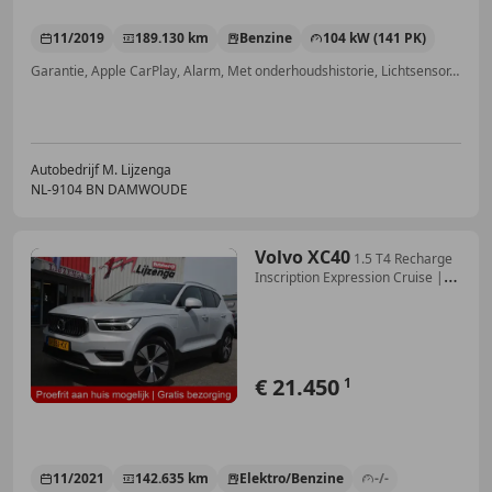
11/2019
189.130 km
Benzine
104 kW (141 PK)
Garantie, Apple CarPlay, Alarm, Met onderhoudshistorie, Lichtsensor, Automatische klimaatregeling, 2 zones, LED verlichting, Parkeerhulp voor
Autobedrijf M. Lijzenga
NL-9104 BN DAMWOUDE
Volvo XC40
1.5 T4 Recharge
Inscription Expression Cruise |
Ca
€ 21.450
1
11/2021
142.635 km
Elektro/Benzine
-/-