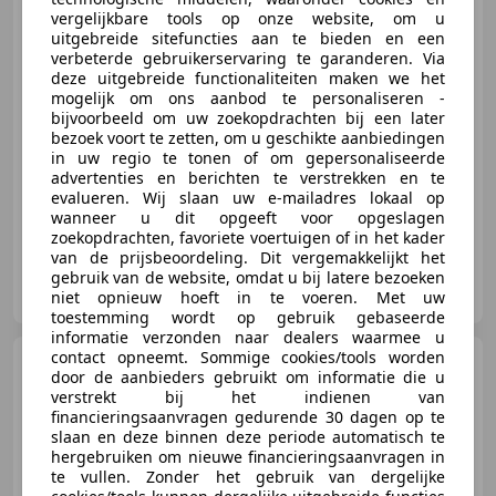
vergelijkbare tools op onze website, om u
uitgebreide sitefuncties aan te bieden en een
verbeterde gebruikerservaring te garanderen. Via
€ 19.800
1
deze uitgebreide functionaliteiten maken we het
mogelijk om ons aanbod te personaliseren -
bijvoorbeeld om uw zoekopdrachten bij een later
bezoek voort te zetten, om u geschikte aanbiedingen
in uw regio te tonen of om gepersonaliseerde
12/2020
47.362 km
Elektro/Benzine
-/-
advertenties en berichten te verstrekken en te
evalueren. Wij slaan uw e-mailadres lokaal op
wanneer u dit opgeeft voor opgeslagen
zoekopdrachten, favoriete voertuigen of in het kader
van de prijsbeoordeling. Dit vergemakkelijkt het
Autobedrijf M. Lijzenga
gebruik van de website, omdat u bij latere bezoeken
NL-9104 BN DAMWOUDE
niet opnieuw hoeft in te voeren. Met uw
toestemming wordt op gebruik gebaseerde
informatie verzonden naar dealers waarmee u
contact opneemt. Sommige cookies/tools worden
Peugeot 3008
1.2 PureTech
door de aanbieders gebruikt om informatie die u
Blue Lease Premium Carplay |
verstrekt bij het indienen van
Keyless
financieringsaanvragen gedurende 30 dagen op te
slaan en deze binnen deze periode automatisch te
hergebruiken om nieuwe financieringsaanvragen in
te vullen. Zonder het gebruik van dergelijke
€ 11.500
1