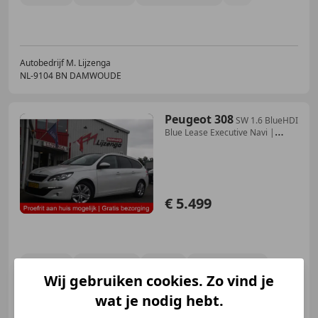
Autobedrijf M. Lijzenga
NL-9104 BN DAMWOUDE
Peugeot 308
SW 1.6 BlueHDI
Blue Lease Executive Navi |
Trekhaa
€ 5.499
07/2017
228.544 km
Diesel
88 kW (120 PK)
Wij gebruiken cookies. Zo vind je
Panorama dak, Trekhaak, Getinte ramen, Alarm, Met onderhoudshistorie, Lichtmetalen velgen, LED verlichting, Parkeerhulp voor
wat je nodig hebt.