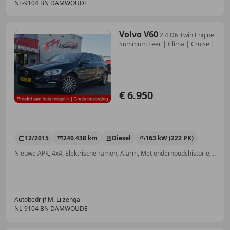
NL-9104 BN DAMWOUDE
Volvo V60
2.4 D6 Twin Engine
Summum Leer | Clima | Cruise |
€ 6.950
12/2015
240.438 km
Diesel
163 kW (222 PK)
Nieuwe APK, 4x4, Elektrische ramen, Alarm, Met onderhoudshistorie, Stoelverwarming, Navigatiesysteem, Getinte ramen
Autobedrijf M. Lijzenga
NL-9104 BN DAMWOUDE