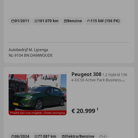
01/2011
181.070 km
Benzine
115 kW (156 PK)
Autobedrijf M. Lijzenga
NL-9104 BN DAMWOUDE
Peugeot 308
1.2 Hybrid 136
e-DCS6 Active Pack Business
Carplay
€ 20.999
1
06/2024
77.087 km
Elektro/Benzine
-/-