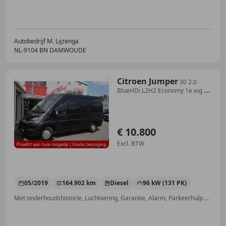
Autobedrijf M. Lijzenga
NL-9104 BN DAMWOUDE
Citroen Jumper
30 2.0
BlueHDi L2H2 Economy 1e eig |
Luchtvering |
€ 10.800
Excl. BTW
05/2019
164.902 km
Diesel
96 kW (131 PK)
Met onderhoudshistorie, Luchtvering, Garantie, Alarm, Parkeerhulp met camera, Bluetooth, Elektrisch verstelbare buitenspiegels, Schuifdeur rechts