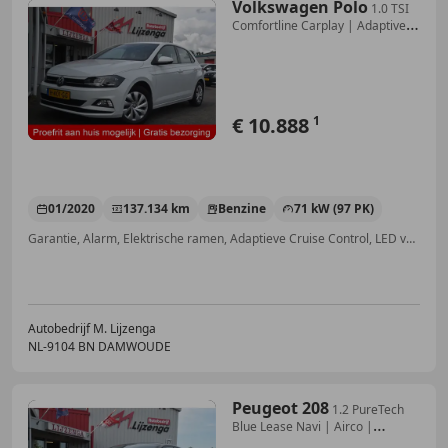
Volkswagen Polo
1.0 TSI
Comfortline Carplay | Adaptive
cruise | A
€ 10.888
1
01/2020
137.134 km
Benzine
71 kW (97 PK)
Garantie, Alarm, Elektrische ramen, Adaptieve Cruise Control, LED verlichting, Lederen stuurwiel, Mistlampen, Multifunctioneel stuurwiel
Autobedrijf M. Lijzenga
NL-9104 BN DAMWOUDE
Peugeot 208
1.2 PureTech
Blue Lease Navi | Airco |
Bluetooth |