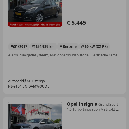
€ 5.445
01/2017
154.989 km
Benzine
60 kW (82 PK)
Alarm, Navigatiesysteem, Met onderhoudshistorie, Elektrische ramen, Multifunctioneel stuurwiel, Elektrisch verstelbare buitenspiegels, Mistlampen, Airconditioning
Autobedrijf M. Lijzenga
NL-9104 BN DAMWOUDE
Opel Insignia
Grand Sport
1.5 Turbo Innovation Matrix-LED
| Crui