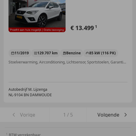
Camera
€ 13.499
1
11/2019
129.707 km
Benzine
85 kW (116 PK)
Stoelverwarming, Airconditioning, Lichtsensor, Sportstoelen, Garantie, Navigatiesysteem, Parkeerhulp met camera, Getinte ramen
Autobedrijf M. Lijzenga
NL-9104 BN DAMWOUDE
Vorige
1
/
5
Volgende
BTW verrekenbaar