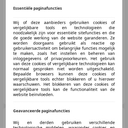
Ford Focus
1.5 Titanium Navi
| Clima | Cruise | PDC | Bluetoo
Essentiële paginafuncties
Wij of deze aanbieders gebruiken cookies of
vergelijkbare tools en technologieën die
noodzakelijk zijn voor essentiële sitefuncties en die
€ 11.499
de goede werking van de website garanderen. Ze
worden doorgaans gebruikt als reactie op
gebruikersactiviteit om belangrijke functies mogelijk
te maken, zoals het instellen en beheren van
12/2017
119.933 km
Benzine
110 kW (150 PK)
inloggegevens of privacyvoorkeuren. Het gebruik
van deze cookies of vergelijkbare technologieën kan
Alarm, Nieuwe APK, Apple CarPlay, LED verlichting, Parkeerhulp voor, Android Auto, Lichtsensor, Digitale radio-ontvangst
normaal gesproken niet worden uitgeschakeld.
Bepaalde browsers kunnen deze cookies of
vergelijkbare tools echter blokkeren of u hierover
waarschuwen. Het blokkeren van deze cookies of
vergelijkbare tools kan de functionaliteit van de
Autobedrijf M. Lijzenga
website beïnvloeden.
NL-9104 BN DAMWOUDE
Geavanceerde paginafuncties
Citroen C5 Aircross
1.6
Plug-in Hybrid 225 Business Plus
Wij en derden gebruiken verschillende
SOH-resultaat
technologische middelen, waaronder cookies en