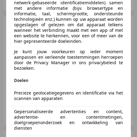
netwerk-gebaseerde identificatiemiddelen) samen
NL-9104 BN DAMWOUDE
met andere informatie (bijv. browsertype en
informatie, taal, schermgrootte, ondersteunde
technologieën enz.) kunnen op uw apparaat worden
Audi RS Q8
4.0 TFSI Q8
opgeslagen of gelezen om dat apparaat telkens
quattro B&O | Keramisch | Pano
wanneer het verbinding maakt met een app of met
| Softc
een website te herkennen, voor een of meer van de
hier gepresenteerde doeleinden.
Je kunt jouw voorkeuren op ieder moment
aanpassen en verleende toestemmingen herroepen
€ 102.950
1
door de Privacy Manager in ons privacybeleid te
bezoeken.
Doelen
02/2023
129.543 km
Elektro/Benzine
-/-
Precieze geolocatiegegevens en identificatie via het
scannen van apparaten
Gepersonaliseerde advertenties en content,
Autobedrijf M. Lijzenga
advertentie- en contentmetingen,
NL-9104 BN DAMWOUDE
doelgroepenonderzoek en ontwikkeling van
diensten