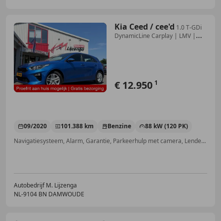
Kia Ceed / cee'd
1.0 T-GDi
DynamicLine Carplay | LMV |
DAB | PDC |
€ 12.950
1
09/2020
101.388 km
Benzine
88 kW (120 PK)
Navigatiesysteem, Alarm, Garantie, Parkeerhulp met camera, Lendensteun, Lane Departure Warning Systeem, LED verlichting, Lichtmetalen velgen
Autobedrijf M. Lijzenga
NL-9104 BN DAMWOUDE