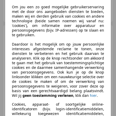
Om jou een zo goed mogelijke gebruikerservaring
Autobedrijf M. Lijzenga
met de door ons aangeboden diensten te bieden,
NL-9104 BN DAMWOUDE
maken wij en derden gebruik van cookies en andere
technologie (beide samen noemen wij vanaf nu:
'cookies'), om informatie over apparatuur en
persoonsgegevens (bijv. IP-adressen) op te slaan en
Opel Astra
Sports Tourer 1.2
te gebruiken.
Edition Trekhaak | LMV | PDC | A
Daardoor is het mogelijk om op jouw persoonlijke
interesses afgestemde reclame te tonen, onze
diensten te verbeteren en het gebruik daarvan te
analyseren. Klik op de knop rechtsonder om akkoord
€ 7.999
te gaan met het gebruik van toestemmingsplichtige
cookies en de daarmee samenhangende verwerking
van persoonsgegevens. Ook kun je op de knop
linksonder klikken om een nauwkeurige selectie over
de cookies te maken of om de verwerking van
10/2020
164.997 km
Benzine
82 kW (111 PK)
persoonsgegevens te weigeren, voor zover deze op
basis van een gerechtvaardigd belang plaatsvindt.
Garantie, Trekhaak, Parkeerhulp met camera, Apple CarPlay, Alarm, Lichtmetalen velgen, Airbag bestuurder, Lendensteun
Wil jij
geen toestemming verlenen
, klik dan
hier
.
Cookies, apparaat- of soortgelijke online-
identificatoren (bijv. login-identificatiemiddelen,
willekeurig toegewezen identificatiemiddelen,
Autobedrijf M. Lijzenga