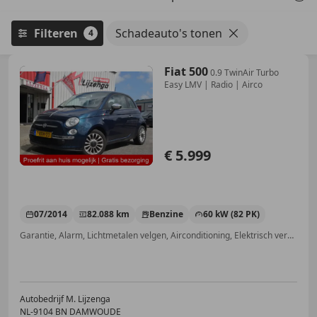
Filteren
Schadeauto's tonen
4
Fiat 500
0.9 TwinAir Turbo
Easy LMV | Radio | Airco
€ 5.999
07/2014
82.088 km
Benzine
60 kW (82 PK)
Garantie, Alarm, Lichtmetalen velgen, Airconditioning, Elektrisch verstelbare buitenspiegels, Zij-airbags, Airbag bestuurder, Bandenspanningscontrole
Autobedrijf M. Lijzenga
NL-9104 BN DAMWOUDE