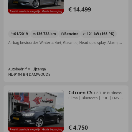
€ 14.499
01/2019
136.738 km
Benzine
121 kW (165 PK)
Airbag bestuurder, Winterpakket, Garantie, Head-up display, Alarm, Nieuwe APK, Multifunctioneel stuurwiel, Getinte ramen
Autobedrijf M. Lijzenga
NL-9104 BN DAMWOUDE
Citroen C5
1.6 THP Business
Clima | Bluetooth | PDC | LMV |
T
€ 4.750