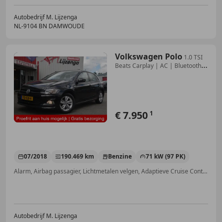
Autobedrijf M. Lijzenga
NL-9104 BN DAMWOUDE
Volkswagen Polo
1.0 TSI
Beats Carplay | AC | Bluetooth |
Cruise |
€ 7.950
1
07/2018
190.469 km
Benzine
71 kW (97 PK)
Alarm, Airbag passagier, Lichtmetalen velgen, Adaptieve Cruise Control, Vermoeidheidsdetectie, LED verlichting, Met onderhoudshistorie, Sportstoelen
Autobedrijf M. Lijzenga