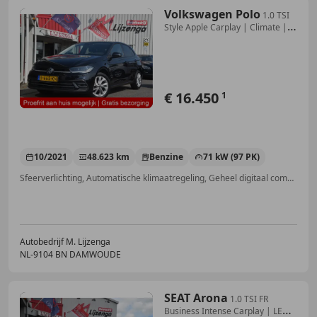
Volkswagen Polo
1.0 TSI
Style Apple Carplay | Climate |
Cruise | M
€ 16.450
1
10/2021
48.623 km
Benzine
71 kW (97 PK)
Sfeerverlichting, Automatische klimaatregeling, Geheel digitaal combi-instrument, Sportstoelen, Alarm, Parkeerhulp voor, Lichtmetalen velgen, Adaptieve Cruise Control
Autobedrijf M. Lijzenga
NL-9104 BN DAMWOUDE
SEAT Arona
1.0 TSI FR
Business Intense Carplay | LED |