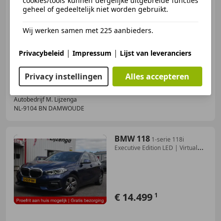
cookies/tools kunnen dergelijke uitgebreide functies
geheel of gedeeltelijk niet worden gebruikt.
Wij werken samen met 225 aanbieders.
05/2019
171.889 km
Benzine
96 kW (131 PK)
|
|
Privacybeleid
Impressum
Lijst van leveranciers
Stoelverwarming, Elektrische stoelverstelling, Garantie, Lane Departure Warning Systeem, Getinte ramen, Alarm, Keyless Entry, Elektrische achterklep
Privacy instellingen
Alles accepteren
Autobedrijf M. Lijzenga
NL-9104 BN DAMWOUDE
BMW 118
1-serie 118i
Executive Edition LED | Virtual
Cockp
€ 14.499
1