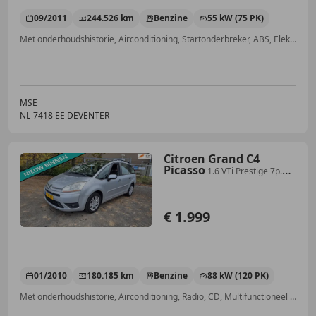
09/2011
244.526 km
Benzine
55 kW (75 PK)
Met onderhoudshistorie, Airconditioning, Startonderbreker, ABS, Elektrisch verstelbare buitenspiegels, Elektrische ramen, Radio, Mistlampen
MSE
NL-7418 EE DEVENTER
Citroen Grand C4
Picasso
1.6 VTi Prestige 7p.
LEUKE AUTO RIJDT EN SCHAKELT
€ 1.999
01/2010
180.185 km
Benzine
88 kW (120 PK)
Met onderhoudshistorie, Airconditioning, Radio, CD, Multifunctioneel stuurwiel, Traction control, Cruise control, Emergency Brake Assist