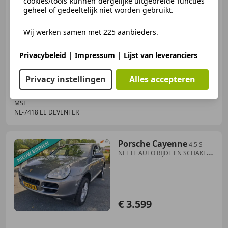
cookies/tools kunnen dergelijke uitgebreide functies
geheel of gedeeltelijk niet worden gebruikt.
Wij werken samen met 225 aanbieders.
07/2004
302.999 km
Benzine
85 kW (116 PK)
|
|
Privacybeleid
Impressum
Lijst van leveranciers
Zij-airbags, Stuurbekrachtiging, Airbag bestuurder, Airbag passagier, Elektrische ramen, Cruise control
Privacy instellingen
Alles accepteren
MSE
NL-7418 EE DEVENTER
Porsche Cayenne
4.5 S
NETTE AUTO RIJDT EN SCHAKELT
GOED
€ 3.599