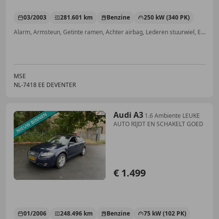
03/2003
281.601 km
Benzine
250 kW (340 PK)
Alarm, Armsteun, Getinte ramen, Achter airbag, Lederen stuurwiel, Elektrische stoelverstelling, Airbag passagier, Centrale deurvergrendeling met afstandsbediening
MSE
NL-7418 EE DEVENTER
Audi A3
1.6 Ambiente LEUKE
AUTO RIJDT EN SCHAKELT GOED
€ 1.499
01/2006
248.496 km
Benzine
75 kW (102 PK)