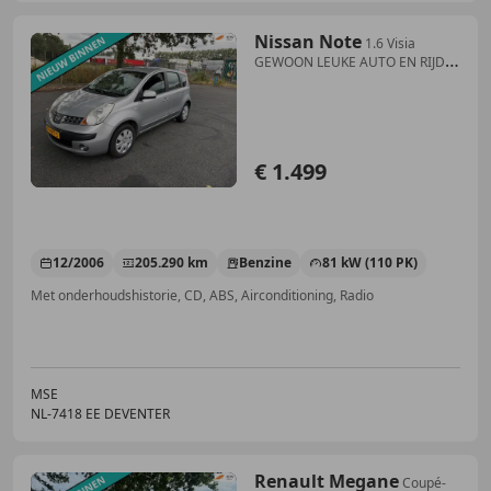
Nissan Note
1.6 Visia
GEWOON LEUKE AUTO EN RIJDT
PERFECT EEN K
€ 1.499
12/2006
205.290 km
Benzine
81 kW (110 PK)
Met onderhoudshistorie, CD, ABS, Airconditioning, Radio
MSE
NL-7418 EE DEVENTER
Renault Megane
Coupé-