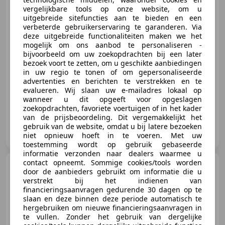
vergelijkbare tools op onze website, om u
uitgebreide sitefuncties aan te bieden en een
€ 999
verbeterde gebruikerservaring te garanderen. Via
deze uitgebreide functionaliteiten maken we het
mogelijk om ons aanbod te personaliseren -
bijvoorbeeld om uw zoekopdrachten bij een later
bezoek voort te zetten, om u geschikte aanbiedingen
12/2013
272.995 km
Benzine
74 kW (101 PK)
in uw regio te tonen of om gepersonaliseerde
Radio, Lichtmetalen velgen, Cruise control, Automatische klimaatregeling, Airbag passagier, Airbag bestuurder, Boordcomputer, CD
advertenties en berichten te verstrekken en te
evalueren. Wij slaan uw e-mailadres lokaal op
wanneer u dit opgeeft voor opgeslagen
zoekopdrachten, favoriete voertuigen of in het kader
van de prijsbeoordeling. Dit vergemakkelijkt het
MSE
gebruik van de website, omdat u bij latere bezoeken
NL-7418 EE DEVENTER
niet opnieuw hoeft in te voeren. Met uw
toestemming wordt op gebruik gebaseerde
informatie verzonden naar dealers waarmee u
contact opneemt. Sommige cookies/tools worden
Volkswagen Golf
1.6 FSI
door de aanbieders gebruikt om informatie die u
Trendline ZO INGERUILD ZO WEG
verstrekt bij het indienen van
PRIJSJE
financieringsaanvragen gedurende 30 dagen op te
slaan en deze binnen deze periode automatisch te
hergebruiken om nieuwe financieringsaanvragen in
te vullen. Zonder het gebruik van dergelijke
€ 799