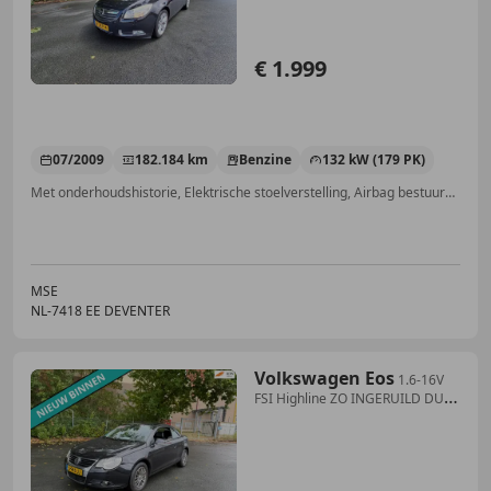
€ 1.999
07/2009
182.184 km
Benzine
132 kW (179 PK)
Met onderhoudshistorie, Elektrische stoelverstelling, Airbag bestuurder, Binnenspiegel automatisch dimmend, Stuurbekrachtiging, Elektrische ramen, ABS, Achter airbag
MSE
NL-7418 EE DEVENTER
Volkswagen Eos
1.6-16V
FSI Highline ZO INGERUILD DUS
ZO WEG PRIJS