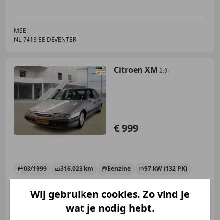
MSE
NL-7418 EE DEVENTER
Citroen XM
2.0i
€ 999
08/1999
316.023 km
Benzine
97 kW (132 PK)
Wij gebruiken cookies. Zo vind je
wat je nodig hebt.
MSE