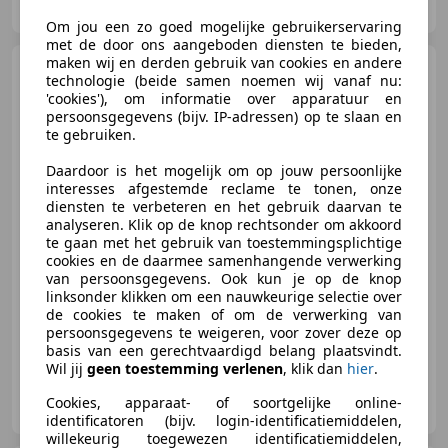
NL-7418 EE DEVENTER
Om jou een zo goed mogelijke gebruikerservaring
met de door ons aangeboden diensten te bieden,
maken wij en derden gebruik van cookies en andere
Citroen Grand C4
technologie (beide samen noemen wij vanaf nu:
Picasso
1.6 THP Business
'cookies'), om informatie over apparatuur en
EB6V 7p. ONLY EXPORT
persoonsgegevens (bijv. IP-adressen) op te slaan en
te gebruiken.
Daardoor is het mogelijk om op jouw persoonlijke
€ 1.299
interesses afgestemde reclame te tonen, onze
diensten te verbeteren en het gebruik daarvan te
analyseren. Klik op de knop rechtsonder om akkoord
te gaan met het gebruik van toestemmingsplichtige
cookies en de daarmee samenhangende verwerking
07/2009
219.772 km
Benzine
110 kW (150 PK)
van persoonsgegevens. Ook kun je op de knop
linksonder klikken om een nauwkeurige selectie over
Navigatiesysteem, Lichtmetalen velgen, Airbag bestuurder, Parkeerhulp achter, Airbag passagier, Mistlampen, CD, Multifunctioneel stuurwiel
de cookies te maken of om de verwerking van
persoonsgegevens te weigeren, voor zover deze op
basis van een gerechtvaardigd belang plaatsvindt.
Wil jij
geen toestemming verlenen
, klik dan
hier
.
MSE
Cookies, apparaat- of soortgelijke online-
NL-7418 EE DEVENTER
identificatoren (bijv. login-identificatiemiddelen,
willekeurig toegewezen identificatiemiddelen,