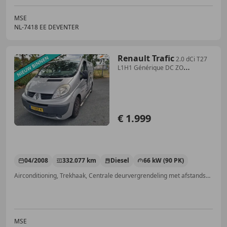
MSE
NL-7418 EE DEVENTER
Renault Trafic
2.0 dCi T27
L1H1 Générique DC ZO
INGERUILD DUS ZO
€ 1.999
04/2008
332.077 km
Diesel
66 kW (90 PK)
Airconditioning, Trekhaak, Centrale deurvergrendeling met afstandsbediening, Startonderbreker, CD, Elektrisch verstelbare buitenspiegels, Elektrische ramen
MSE