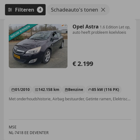
Filteren
Schadeauto's tonen
4
Opel Astra
1.6 Edition Let op,
auto heeft probleem koelvloeis
€ 2.199
01/2010
142.158 km
Benzine
85 kW (116 PK)
Met onderhoudshistorie, Airbag bestuurder, Getinte ramen, Elektrische ramen, Zij-airbags, CD, Radio, Airbag passagier
MSE
NL-7418 EE DEVENTER