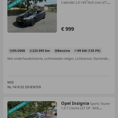
Cabriolet 2.0-16V Tech Line LET
OP LINKER AC
€ 999
05/2008
225.995 km
Benzine
99 kW (135 PK)
Met onderhoudshistorie, Lichtmetalen velgen, Lichtsensor, Startonderbreker, Airconditioning, Radio, Mistlampen, CD
MSE
NL-7418 EE DEVENTER
Opel Insignia
Sports Tourer
1.6 T Cosmo LET OP : BAK
HOORBAAR