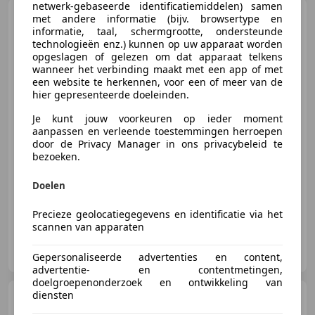
netwerk-gebaseerde identificatiemiddelen) samen
Kia Picanto
1.0 CVVT
met andere informatie (bijv. browsertype en
Comfort Pack NETTE AUTO RIJDT
informatie, taal, schermgrootte, ondersteunde
EN SCHAKELT
technologieën enz.) kunnen op uw apparaat worden
opgeslagen of gelezen om dat apparaat telkens
wanneer het verbinding maakt met een app of met
een website te herkennen, voor een of meer van de
hier gepresenteerde doeleinden.
€ 3.299
Je kunt jouw voorkeuren op ieder moment
aanpassen en verleende toestemmingen herroepen
door de Privacy Manager in ons privacybeleid te
bezoeken.
06/2011
146.442 km
Benzine
51 kW (69 PK)
Airconditioning, Airbag passagier, Elektrisch verstelbare buitenspiegels, Radio, Automatische klimaatregeling, Centrale deurvergrendeling met afstandsbediening, Bluetooth, Multifunctioneel stuurwiel
Doelen
Precieze geolocatiegegevens en identificatie via het
scannen van apparaten
MSE
NL-7418 EE DEVENTER
Gepersonaliseerde advertenties en content,
advertentie- en contentmetingen,
doelgroepenonderzoek en ontwikkeling van
diensten
BMW 318
3-serie Touring 318i
Business Line ZO INGERUILD ZO