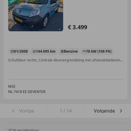
RIJDT EN SCHA
€ 3.499
01/2008
144.095 km
Benzine
78 kW (106 PK)
Schuifdeur rechts, Centrale deurvergrendeling met afstandsbediening, Schuifdeur links, Elektrische ramen, Armsteun, Airbag passagier
MSE
NL-7418 EE DEVENTER
Vorige
1
/
14
Volgende
BTW verrekenbaar