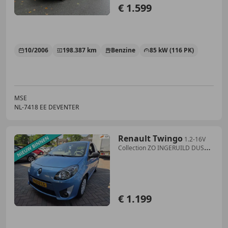
€ 1.599
10/2006
198.387 km
Benzine
85 kW (116 PK)
MSE
NL-7418 EE DEVENTER
Renault Twingo
1.2-16V
Collection ZO INGERUILD DUS
NIKS BLABLA EE
€ 1.199