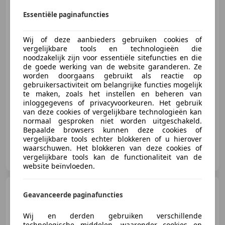
Essentiële paginafuncties
Wij of deze aanbieders gebruiken cookies of
€ 1.499
vergelijkbare tools en technologieën die
noodzakelijk zijn voor essentiële sitefuncties en die
de goede werking van de website garanderen. Ze
worden doorgaans gebruikt als reactie op
gebruikersactiviteit om belangrijke functies mogelijk
06/2010
259.384 km
Benzine
105 kW (143 PK)
te maken, zoals het instellen en beheren van
inloggegevens of privacyvoorkeuren. Het gebruik
Parkeerhulp achter, Met onderhoudshistorie, Bi-Xenon koplampen, Navigatiesysteem, Alarm, Xenon verlichting, Bluetooth, Lichtmetalen velgen
van deze cookies of vergelijkbare technologieën kan
normaal gesproken niet worden uitgeschakeld.
Bepaalde browsers kunnen deze cookies of
vergelijkbare tools echter blokkeren of u hierover
waarschuwen. Het blokkeren van deze cookies of
MSE
vergelijkbare tools kan de functionaliteit van de
NL-7418 EE DEVENTER
website beïnvloeden.
Ford Focus
Wagon 1.0
Geavanceerde paginafuncties
EcoBoost Titanium LET OP
MOTOR LOOPT ONR
Wij en derden gebruiken verschillende
technologische middelen, waaronder cookies en