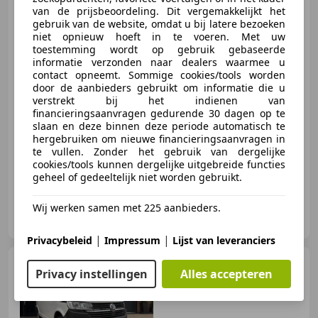
Controle Nette
van de prijsbeoordeling. Dit vergemakkelijkt het
gebruik van de website, omdat u bij latere bezoeken
niet opnieuw hoeft in te voeren. Met uw
€ 5.250
toestemming wordt op gebruik gebaseerde
informatie verzonden naar dealers waarmee u
Excl. BTW
contact opneemt. Sommige cookies/tools worden
door de aanbieders gebruikt om informatie die u
verstrekt bij het indienen van
financieringsaanvragen gedurende 30 dagen op te
01/2013
239.218 km
Diesel
75 kW (102 PK)
slaan en deze binnen deze periode automatisch te
hergebruiken om nieuwe financieringsaanvragen in
Schuifdeur rechts, Airconditioning, Met onderhoudshistorie, Alarm, Cruise control, Elektrische ramen, Navigatiesysteem, Elektrisch verstelbare buitenspiegels
te vullen. Zonder het gebruik van dergelijke
cookies/tools kunnen dergelijke uitgebreide functies
geheel of gedeeltelijk niet worden gebruikt.
Wij werken samen met 225 aanbieders.
Pars Bedrijfsauto's
NL-7418 BX DEVENTER
|
|
Privacybeleid
Impressum
Lijst van leveranciers
Volkswagen T6
Privacy instellingen
Alles accepteren
Transporter
2.0 TDI L2H1 28
150PK Highline Dubbelle
Schuifdeu