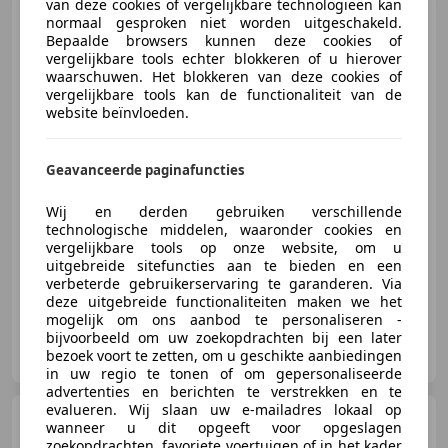
van deze cookies of vergelijkbare technologieën kan
Ford Transit Connect
1.5
normaal gesproken niet worden uitgeschakeld.
EcoBlue L2 Trend Sport 120PK
Bepaalde browsers kunnen deze cookies of
Automaat vol aan
vergelijkbare tools echter blokkeren of u hierover
waarschuwen. Het blokkeren van deze cookies of
vergelijkbare tools kan de functionaliteit van de
website beïnvloeden.
€ 9.950
Excl. BTW
Geavanceerde paginafuncties
Wij en derden gebruiken verschillende
03/2019
187.339 km
Diesel
88 kW (120 PK)
technologische middelen, waaronder cookies en
vergelijkbare tools op onze website, om u
Apple CarPlay, Met onderhoudshistorie, Elektrisch verstelbare buitenspiegels, Alarm, Startonderbreker, Centrale deurvergrendeling met afstandsbediening, Lane Departure Warning Systeem, Voorruitverwarming
uitgebreide sitefuncties aan te bieden en een
verbeterde gebruikerservaring te garanderen. Via
deze uitgebreide functionaliteiten maken we het
mogelijk om ons aanbod te personaliseren -
bijvoorbeeld om uw zoekopdrachten bij een later
Pars Bedrijfsauto's
bezoek voort te zetten, om u geschikte aanbiedingen
NL-7418 BX DEVENTER
in uw regio te tonen of om gepersonaliseerde
advertenties en berichten te verstrekken en te
evalueren. Wij slaan uw e-mailadres lokaal op
Volkswagen Caddy
1.6
wanneer u dit opgeeft voor opgeslagen
TDI Airco Navi Elk.Ramen Cruise
zoekopdrachten, favoriete voertuigen of in het kader