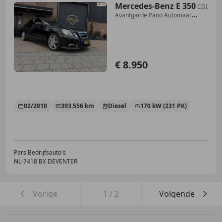
Mercedes-Benz E 350
CDI
Avantgarde Pano Automaat
231PK Airco Cruise Na
€ 8.950
02/2010
393.556 km
Diesel
170 kW (231 PK)
Pars Bedrijfsauto's
NL-7418 BX DEVENTER
Vorige
1
/
2
Volgende