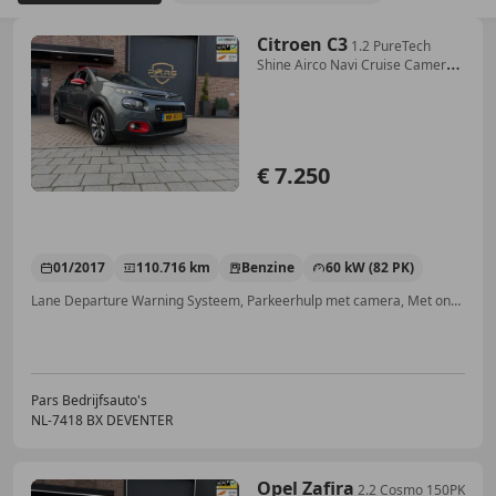
Citroen C3
1.2 PureTech
Shine Airco Navi Cruise Camera
Elk.ra
€ 7.250
01/2017
110.716 km
Benzine
60 kW (82 PK)
Lane Departure Warning Systeem, Parkeerhulp met camera, Met onderhoudshistorie, Automatische klimaatregeling, Apple CarPlay, Vermoeidheidsdetectie, Parkeerhulp achter, Xenon verlichting
Pars Bedrijfsauto's
NL-7418 BX DEVENTER
Opel Zafira
2.2 Cosmo 150PK