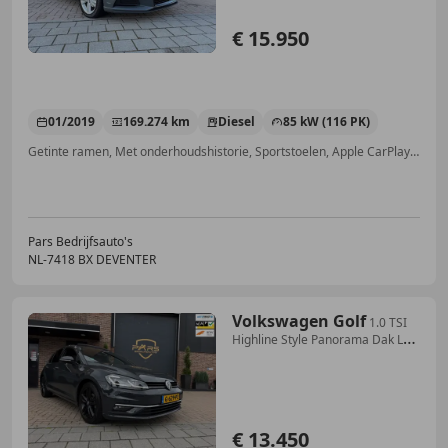
€ 15.950
01/2019
169.274 km
Diesel
85 kW (116 PK)
Getinte ramen, Met onderhoudshistorie, Sportstoelen, Apple CarPlay, LED verlichting, Alarm, Adaptieve Cruise Control, Navigatiesysteem
Pars Bedrijfsauto's
NL-7418 BX DEVENTER
Volkswagen Golf
1.0 TSI
Highline Style Panorama Dak LED
koplampen
€ 13.450