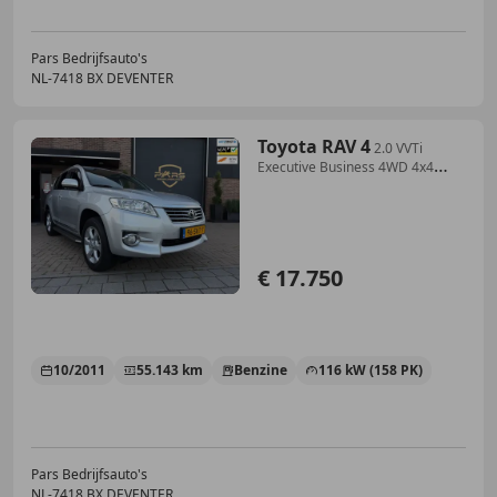
Pars Bedrijfsauto's
NL-7418 BX DEVENTER
Toyota RAV 4
2.0 VVTi
Executive Business 4WD 4x4
Automaat Cruis
€ 17.750
10/2011
55.143 km
Benzine
116 kW (158 PK)
Pars Bedrijfsauto's
NL-7418 BX DEVENTER