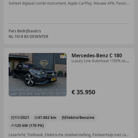
Geheel digitaal combi-instrument, Apple CarPlay, Nieuwe APK, Panorama dak, Parkeerhulp met camera, Alarm, Met onderhoudshistorie, Stuurwielverwarming
Pars Bedrijfsauto's
NL-7418 BX DEVENTER
Mercedes-Benz C 180
Luxury Line Automaat 170PK zeer
nette Dealer Garan
€ 35.950
11/2021
47.882 km
Elektro/Benzine
125 kW (170 PK)
Laserlicht, Trekhaak, Elektrische stoelverstelling, Parkeerhulp met camera, Getinte ramen, Stoelverwarming, Standkachel, Keyless Entry