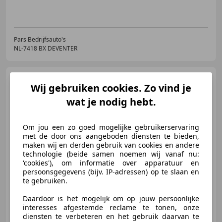
Pars Bedrijfsauto's
NL-7418 BX DEVENTER
Volkswagen Caddy
2.0
Wij gebruiken cookies. Zo vind je
TDI L1H1 BMT Highline 150PK
Automaat DSG Airco
wat je nodig hebt.
€ 12.950
Om jou een zo goed mogelijke gebruikerservaring
met de door ons aangeboden diensten te bieden,
Excl. BTW
maken wij en derden gebruik van cookies en andere
technologie (beide samen noemen wij vanaf nu:
'cookies'), om informatie over apparatuur en
persoonsgegevens (bijv. IP-adressen) op te slaan en
06/2016
221.335 km
Diesel
110 kW (150 PK)
te gebruiken.
Lichtmetalen velgen, Met onderhoudshistorie, Automatische klimaatregeling, Schuifdeur rechts, Alarm, Navigatiesysteem, Stoelverwarming, Apple CarPlay
Daardoor is het mogelijk om op jouw persoonlijke
interesses afgestemde reclame te tonen, onze
diensten te verbeteren en het gebruik daarvan te