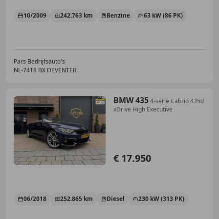
10/2009
242.763 km
Benzine
63 kW (86 PK)
Pars Bedrijfsauto's
NL-7418 BX DEVENTER
BMW 435
4-serie Cabrio 435d
xDrive High Executive
€ 17.950
06/2018
252.865 km
Diesel
230 kW (313 PK)