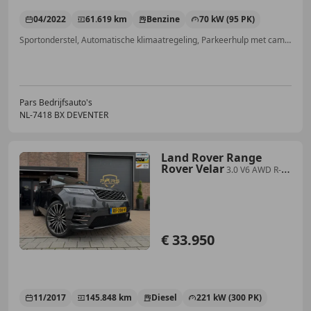
04/2022
61.619 km
Benzine
70 kW (95 PK)
Sportonderstel, Automatische klimaatregeling, Parkeerhulp met camera, Lendensteun, Lichtmetalen velgen, Alarm, Getinte ramen, Adaptieve Cruise Control
Pars Bedrijfsauto's
NL-7418 BX DEVENTER
Land Rover Range
Rover Velar
3.0 V6 AWD R-
Dynamic HSE 4x4 301PK Bom
Volle!!!
€ 33.950
11/2017
145.848 km
Diesel
221 kW (300 PK)