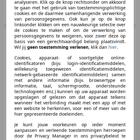
analyseren. Klik op de knop rechtsonder om akkoord
te gaan met het gebruik van toestemmingsplichtige
Pars Bedrijfsauto's
cookies en de daarmee samenhangende verwerking
NL-7418 BX DEVENTER
van persoonsgegevens. Ook kun je op de knop
linksonder klikken om een nauwkeurige selectie over
de cookies te maken of om de verwerking van
Opel Vivaro
1.6 CDTI L2H1
persoonsgegevens te weigeren, voor zover deze op
DC Innovation EcoFlex Dubbele
basis van een gerechtvaardigd belang plaatsvindt.
Cabine
Wil jij
geen toestemming verlenen
, klik dan
hier
.
Cookies, apparaat- of soortgelijke online-
identificatoren (bijv. login-identificatiemiddelen,
€ 14.450
willekeurig toegewezen identificatiemiddelen,
Excl. BTW
netwerk-gebaseerde identificatiemiddelen) samen
met andere informatie (bijv. browsertype en
informatie, taal, schermgrootte, ondersteunde
technologieën enz.) kunnen op uw apparaat worden
opgeslagen of gelezen om dat apparaat telkens
02/2017
204.550 km
Diesel
107 kW (145 PK)
wanneer het verbinding maakt met een app of met
Parkeerhulp achter, Schuifdeur rechts, Schuifdeur links, Lichtmetalen velgen, Airbag bestuurder, Apple CarPlay, Stoelverwarming, Alarm
een website te herkennen, voor een of meer van de
hier gepresenteerde doeleinden.
Je kunt jouw voorkeuren op ieder moment
aanpassen en verleende toestemmingen herroepen
Pars Bedrijfsauto's
door de Privacy Manager in ons privacybeleid te