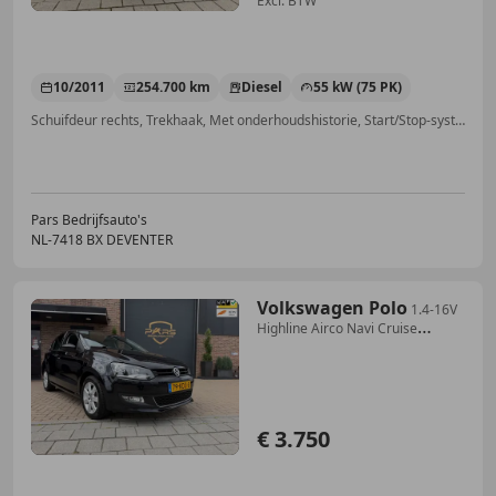
Excl. BTW
10/2011
254.700 km
Diesel
55 kW (75 PK)
Schuifdeur rechts, Trekhaak, Met onderhoudshistorie, Start/Stop-systeem, Airconditioning, Cruise control, Automatische klimaatregeling, Elektrisch verstelbare buitenspiegels
Pars Bedrijfsauto's
NL-7418 BX DEVENTER
Volkswagen Polo
1.4-16V
Highline Airco Navi Cruise
Elk.Ramen
€ 3.750