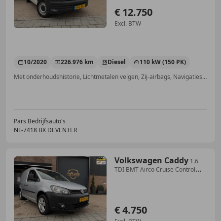
€ 12.750
Excl. BTW
10/2020
226.976 km
Diesel
110 kW (150 PK)
Met onderhoudshistorie, Lichtmetalen velgen, Zij-airbags, Navigatiesysteem, Regensensor, Parkeerhulp voor, Lederen stuurwiel, Adaptieve Cruise Control
Pars Bedrijfsauto's
NL-7418 BX DEVENTER
Volkswagen Caddy
1.6
TDI BMT Airco Cruise Control
Elk.Ramen Trekhaa
€ 4.750