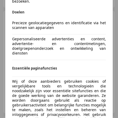
NL-7418 BX DEVENTER
bezoeken.
Doelen
Opel Vivaro
2.5 CDTI 146PK
L2H1 DC Dubbele Cabine 6PRSN
Precieze geolocatiegegevens en identificatie via het
Airco
scannen van apparaten
Gepersonaliseerde advertenties en content,
€ 6.450
advertentie- en contentmetingen,
doelgroepenonderzoek en ontwikkeling van
Excl. BTW
diensten
Essentiële paginafuncties
03/2011
234.548 km
Diesel
107 kW (145 PK)
Airconditioning, Navigatiesysteem, Schuifdeur rechts, Met onderhoudshistorie, Parkeerhulp achter, Trekhaak, Airbag bestuurder, Schuifdeur links
Wij of deze aanbieders gebruiken cookies of
vergelijkbare tools en technologieën die
noodzakelijk zijn voor essentiële sitefuncties en die
de goede werking van de website garanderen. Ze
worden doorgaans gebruikt als reactie op
Pars Bedrijfsauto's
gebruikersactiviteit om belangrijke functies mogelijk
NL-7418 BX DEVENTER
te maken, zoals het instellen en beheren van
inloggegevens of privacyvoorkeuren. Het gebruik