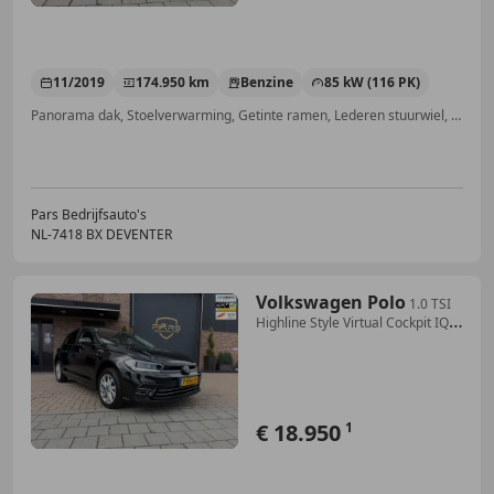
11/2019
174.950 km
Benzine
85 kW (116 PK)
Panorama dak, Stoelverwarming, Getinte ramen, Lederen stuurwiel, LED verlichting, Alarm, Lane Departure Warning Systeem, Binnenspiegel automatisch dimmend
Pars Bedrijfsauto's
NL-7418 BX DEVENTER
Volkswagen Polo
1.0 TSI
Highline Style Virtual Cockpit IQ-
Light Cl
€ 18.950
1