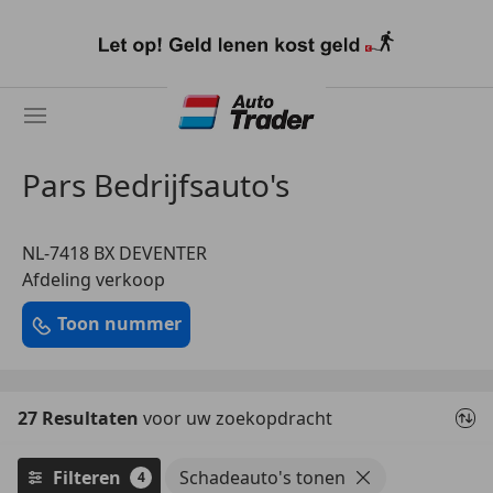
Ga
naar
hoofdinhoud
Pars Bedrijfsauto's
NL-7418 BX DEVENTER
Afdeling verkoop
Toon nummer
27 Resultaten
voor uw zoekopdracht
Filteren
Schadeauto's tonen
4