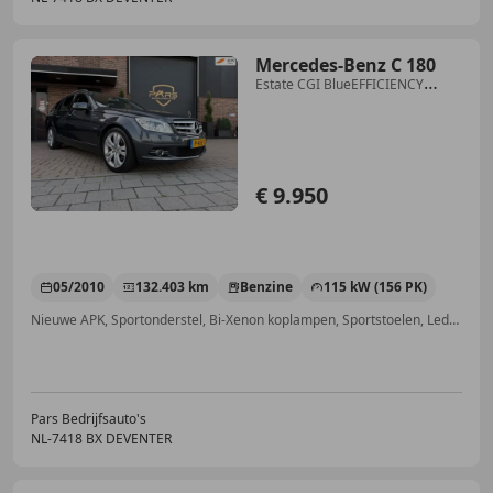
Mercedes-Benz C 180
Estate CGI BlueEFFICIENCY
Business Class Avantgard
€ 9.950
05/2010
132.403 km
Benzine
115 kW (156 PK)
Nieuwe APK, Sportonderstel, Bi-Xenon koplampen, Sportstoelen, Lederen stuurwiel, Sportpakket, Trekhaak, Navigatiesysteem
Pars Bedrijfsauto's
NL-7418 BX DEVENTER