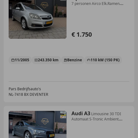
7 personen Airco Elk.Ramen
Cruise
€ 1.750
11/2005
243.350 km
Benzine
110 kW (150 PK)
Pars Bedrijfsauto's
NL-7418 BX DEVENTER
Audi A3
Limousine 30 TDI
Automaat S-Tronic Ambient
Lightin