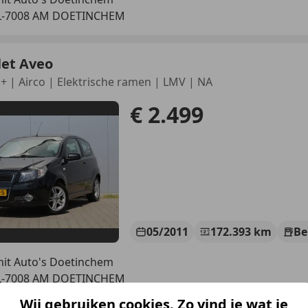
L-7008 AM DOETINCHEM
let Aveo
S+ | Airco | Elektrische ramen | LMV | NA
€ 2.499
05/2011
172.393 km
Be
it Auto's Doetinchem
L-7008 AM DOETINCHEM
Wij gebruiken cookies. Zo vind je wat je