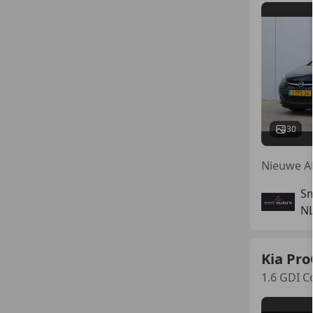
30
Sm
N
Kia Pro
1.6 GDI C