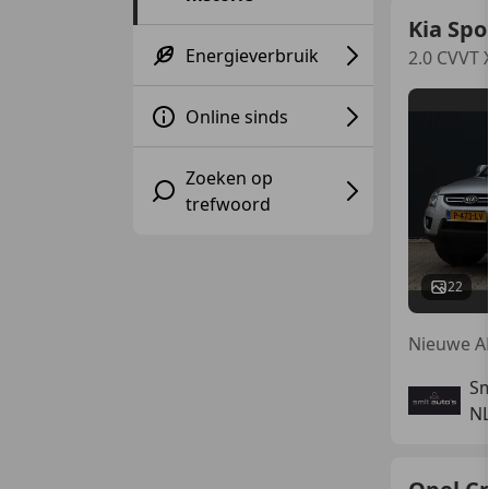
Kia Sp
Energieverbruik
2.0 CVVT X
Online sinds
Zoeken op
trefwoord
22
Sm
N