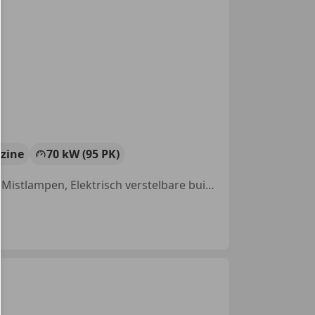
zine
70 kW (95 PK)
Automatische klimaatregeling, Nieuwe APK, Emergency Brake Assist, Mistlampen, Elektrisch verstelbare buitenspiegels, Startonderbreker, Cruise control, Lane Departure Warning Systeem