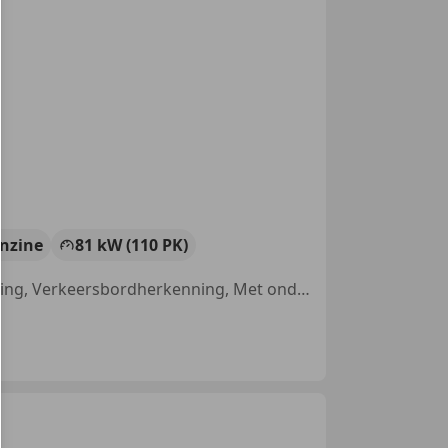
nzine
81 kW (110 PK)
Stoelverwarming, Nieuwe APK, Airbag bestuurder, Stuurwielverwarming, Verkeersbordherkenning, Met onderhoudshistorie, Parkeerhulp achter, Bandenspanningscontrole