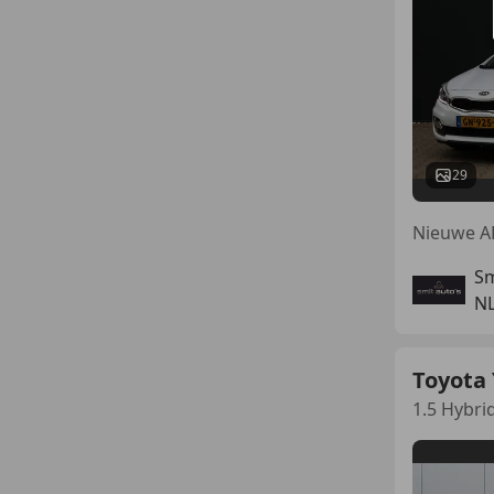
29
Sm
N
Toyota 
1.5 Hybri