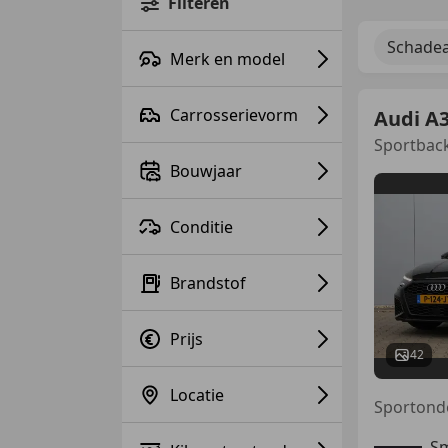
Filteren
Schadea
Merk en model
Carrosserievorm
Audi A
Sportback
Bouwjaar
Conditie
Brandstof
Prijs
42
Locatie
Sm