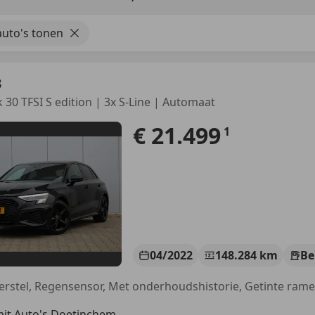
uto's tonen
3
 30 TFSI S edition | 3x S-Line | Automaat
€ 21.499
1
04/2022
148.284 km
Be
it Auto's Doetinchem