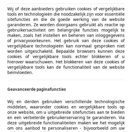
ost Connected | Navigatie | Lane assist |
Wij of deze aanbieders gebruiken cookies of vergelijkbare
€ 9.999
tools en technologieën die noodzakelijk zijn voor essentiële
sitefuncties en die de goede werking van de website
garanderen. Ze worden doorgaans gebruikt als reactie op
gebruikersactiviteit om belangrijke functies mogelijk te
maken, zoals het instellen en beheren van inloggegevens
of privacyvoorkeuren. Het gebruik van deze cookies of
vergelijkbare technologieën kan normaal gesproken niet
worden uitgeschakeld. Bepaalde browsers kunnen deze
cookies of vergelijkbare tools echter blokkeren of u
hierover waarschuwen. Het blokkeren van deze cookies of
08/2020
86.473 km
Ben
vergelijkbare tools kan de functionaliteit van de website
beïnvloeden.
it Auto's Doetinchem
Geavanceerde paginafuncties
L-7008 AM DOETINCHEM
Wij en derden gebruiken verschillende technologische
middelen, waaronder cookies en vergelijkbare tools op
onze website, om u uitgebreide sitefuncties aan te bieden
stra
en een verbeterde gebruikerservaring te garanderen. Via
deze uitgebreide functionaliteiten maken we het mogelijk
| Airco | Trekhaak | Cruise control | Bl
om ons aanbod te personaliseren - bijvoorbeeld om uw