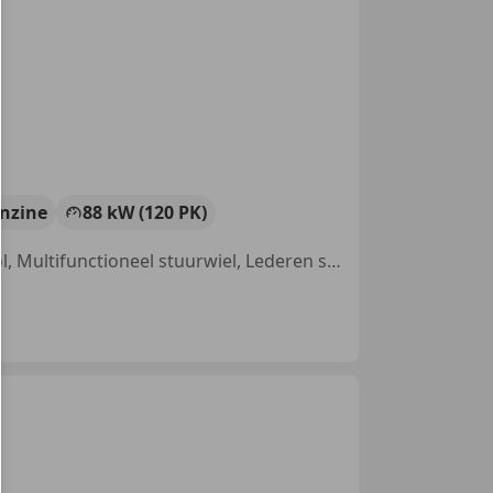
nzine
88 kW (120 PK)
Nieuwe APK, Trekhaak, Radio, Met onderhoudshistorie, Cruise control, Multifunctioneel stuurwiel, Lederen stuurwiel, Centrale deurvergrendeling met afstandsbediening