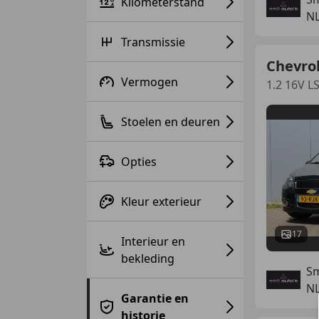
Kilometerstand
N
Transmissie
Chevro
Vermogen
1.2 16V L
Stoelen en deuren
Opties
Kleur exterieur
17
Interieur en
bekleding
Sm
N
Garantie en
historie