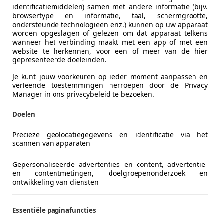
ossland X
identificatiemiddelen) samen met andere informatie (bijv.
 Online Edition | Stoel / Stuurverwarming
browsertype en informatie, taal, schermgrootte,
ondersteunde technologieën enz.) kunnen op uw apparaat
€ 8.499
worden opgeslagen of gelezen om dat apparaat telkens
wanneer het verbinding maakt met een app of met een
website te herkennen, voor een of meer van de hier
gepresenteerde doeleinden.
Je kunt jouw voorkeuren op ieder moment aanpassen en
verleende toestemmingen herroepen door de Privacy
Manager in ons privacybeleid te bezoeken.
Doelen
10/2017
123.921 km
Be
Precieze geolocatiegegevens en identificatie via het
scannen van apparaten
it Auto's Doetinchem
Gepersonaliseerde advertenties en content, advertentie-
L-7008 AM DOETINCHEM
en contentmetingen, doelgroepenonderzoek en
ontwikkeling van diensten
esta
Essentiële paginafuncties