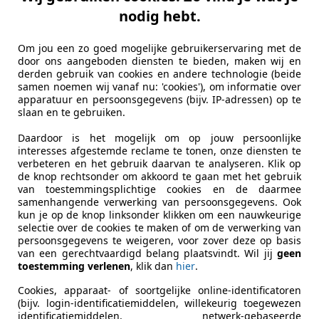
nodig hebt.
ortage
-clusive | Airco | Cruise control | Navi
Om jou een zo goed mogelijke gebruikerservaring met de
door ons aangeboden diensten te bieden, maken wij en
€ 4.750
derden gebruik van cookies en andere technologie (beide
samen noemen wij vanaf nu: 'cookies'), om informatie over
apparatuur en persoonsgegevens (bijv. IP-adressen) op te
slaan en te gebruiken.
Daardoor is het mogelijk om op jouw persoonlijke
interesses afgestemde reclame te tonen, onze diensten te
verbeteren en het gebruik daarvan te analyseren. Klik op
de knop rechtsonder om akkoord te gaan met het gebruik
van toestemmingsplichtige cookies en de daarmee
06/2009
175.161 km
Be
samenhangende verwerking van persoonsgegevens. Ook
kun je op de knop linksonder klikken om een nauwkeurige
selectie over de cookies te maken of om de verwerking van
persoonsgegevens te weigeren, voor zover deze op basis
it Auto's Doetinchem
van een gerechtvaardigd belang plaatsvindt. Wil jij
geen
toestemming verlenen
, klik dan
hier
.
L-7008 AM DOETINCHEM
Cookies, apparaat- of soortgelijke online-identificatoren
(bijv. login-identificatiemiddelen, willekeurig toegewezen
identificatiemiddelen, netwerk-gebaseerde