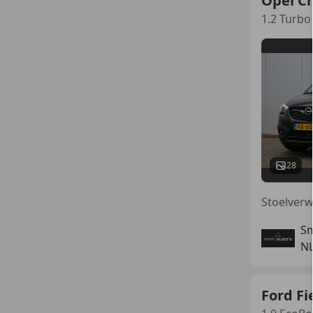
Opel Cr
1.2 Turbo
28
Sm
N
Ford Fi