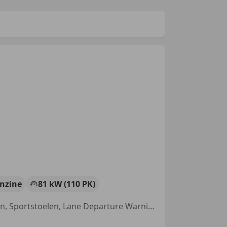
nzine
81 kW (110 PK)
Sportonderstel, Regensensor, Met onderhoudshistorie, Getinte ramen, Sportstoelen, Lane Departure Warning Systeem, Lichtsensor, Geheel digitaal combi-instrument