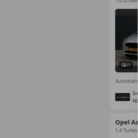
1.0 EcoBo
25
Sm
N
Opel A
1.4 Turbo 