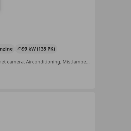
nzine
99 kW (135 PK)
Nieuwe APK, LED verlichting, Met onderhoudshistorie, Parkeerhulp met camera, Airconditioning, Mistlampen, Multifunctioneel stuurwiel, Startonderbreker