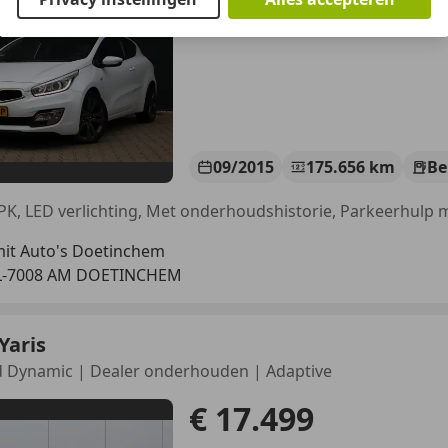
09/2015
175.656 km
Be
it Auto's Doetinchem
L-7008 AM DOETINCHEM
Yaris
d Dynamic | Dealer onderhouden | Adaptive
€ 17.499