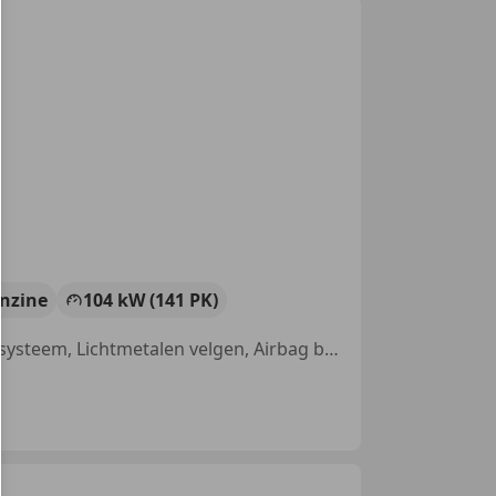
nzine
104 kW (141 PK)
Nieuwe APK, Zij-airbags, Airconditioning, Stoelverwarming, Navigatiesysteem, Lichtmetalen velgen, Airbag bestuurder, Lederen stuurwiel