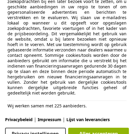
zoekopdrachten bij een later bezoek voort te zetten, om u
€ 7.499
geschikte aanbiedingen in uw regio te tonen of om
gepersonaliseerde advertenties en berichten te
verstrekken en te evalueren. Wij slaan uw e-mailadres
lokaal op wanneer u dit opgeeft voor opgeslagen
zoekopdrachten, favoriete voertuigen of in het kader van
de prijsbeoordeling. Dit vergemakkelijkt het gebruik van
de website, omdat u bij latere bezoeken niet opnieuw
hoeft in te voeren. Met uw toestemming wordt op gebruik
gebaseerde informatie verzonden naar dealers waarmee u
contact opneemt. Sommige cookies/tools worden door de
04/2014
103.087 km
Be
aanbieders gebruikt om informatie die u verstrekt bij het
indienen van financieringsaanvragen gedurende 30 dagen
op te slaan en deze binnen deze periode automatisch te
hergebruiken om nieuwe financieringsaanvragen in te
vullen. Zonder het gebruik van dergelijke cookies/tools
it Auto's Doetinchem
kunnen dergelijke uitgebreide functies geheel of
L-7008 AM DOETINCHEM
gedeeltelijk niet worden gebruikt.
Wij werken samen met 225 aanbieders.
Ceed / pro_cee'd
omfortLine | Apple Carplay | Airco | Crui
|
|
Privacybeleid
Impressum
Lijst van leveranciers
€ 8.499
Privacy instellingen
Alles accepteren