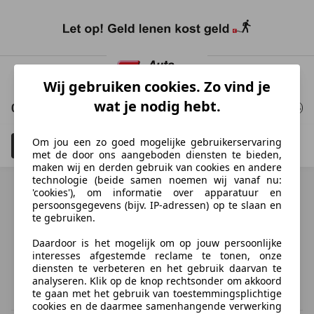
Ga
naar
Wij gebruiken cookies. Zo vind je
hoofdinhoud
wat je nodig hebt.
0 Resultaten
voor uw zoekopdracht
Om jou een zo goed mogelijke gebruikerservaring
Filteren
Schadeauto's tonen
3
met de door ons aangeboden diensten te bieden,
maken wij en derden gebruik van cookies en andere
technologie (beide samen noemen wij vanaf nu:
'cookies'), om informatie over apparatuur en
persoonsgegevens (bijv. IP-adressen) op te slaan en
te gebruiken.
Ontdek vergelijkbare voertuigen
Daardoor is het mogelijk om op jouw persoonlijke
Niet precies je zoekopdracht, maar misschien wel de
interesses afgestemde reclame te tonen, onze
perfecte match.
diensten te verbeteren en het gebruik daarvan te
analyseren. Klik op de knop rechtsonder om akkoord
te gaan met het gebruik van toestemmingsplichtige
cookies en de daarmee samenhangende verwerking