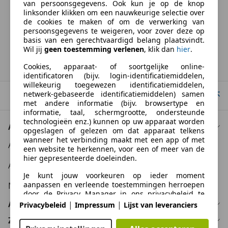
van persoonsgegevens. Ook kun je op de knop
BTW verrekenbaar
linksonder klikken om een nauwkeurige selectie over
Specificatie van de fabrikant voor nieuwe voertuigen. Afhankelijk van de
de cookies te maken of om de verwerking van
kilometerstand, het rijgedrag, de leeftijd van de batterij en het
persoonsgegevens te weigeren, voor zover deze op
laadgedrag, kan de radius van occasies aanzienlijk variëren.
basis van een gerechtvaardigd belang plaatsvindt.
Wil jij
geen toestemming verlenen
, klik dan
hier
.
Homepage
Cookies, apparaat- of soortgelijke online-
identificatoren (bijv. login-identificatiemiddelen,
willekeurig toegewezen identificatiemiddelen,
netwerk-gebaseerde identificatiemiddelen) samen
Naar boven
met andere informatie (bijv. browsertype en
informatie, taal, schermgrootte, ondersteunde
technologieën enz.) kunnen op uw apparaat worden
Auto kopen
opgeslagen of gelezen om dat apparaat telkens
wanneer het verbinding maakt met een app of met
Auto kooptips
een website te herkennen, voor een of meer van de
hier gepresenteerde doeleinden.
Auto zoektips
Je kunt jouw voorkeuren op ieder moment
aanpassen en verleende toestemmingen herroepen
Meer informatie
door de Privacy Manager in ons privacybeleid te
bezoeken.
Auto verkopen
|
|
Privacybeleid
Impressum
Lijst van leveranciers
Zakelijk
Doelen