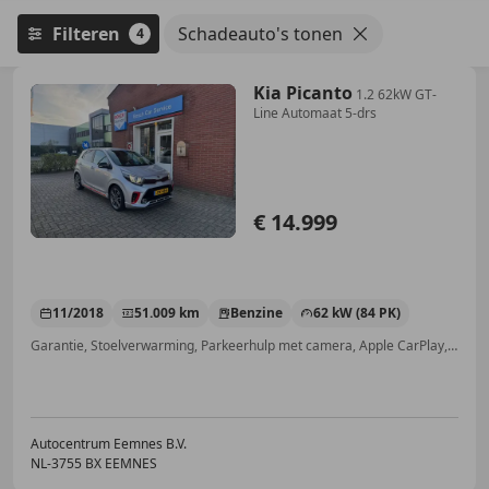
Filteren
Schadeauto's tonen
4
Kia Picanto
1.2 62kW GT-
Line Automaat 5-drs
€ 14.999
11/2018
51.009 km
Benzine
62 kW (84 PK)
Garantie, Stoelverwarming, Parkeerhulp met camera, Apple CarPlay, Sportstoelen, Automatische klimaatregeling, Cruise control, Met onderhoudshistorie
Autocentrum Eemnes B.V.
NL-3755 BX EEMNES