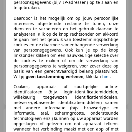
persoonsgegevens (bijv. IP-adressen) op te slaan en
N-Line 5-drs
te gebruiken.
Daardoor is het mogelijk om op jouw persoonlijke
interesses afgestemde reclame te tonen, onze
diensten te verbeteren en het gebruik daarvan te
€ 16.999
analyseren. Klik op de knop rechtsonder om akkoord
te gaan met het gebruik van toestemmingsplichtige
cookies en de daarmee samenhangende verwerking
van persoonsgegevens. Ook kun je op de knop
linksonder klikken om een nauwkeurige selectie over
11/2022
44.645 km
Benzine
73 kW (99 PK)
de cookies te maken of om de verwerking van
Parkeerhulp met camera, Lichtmetalen velgen, Automatische klimaatregeling, Garantie, Nieuwe APK, Met onderhoudshistorie, Stoelverwarming, Stuurwielverwarming
persoonsgegevens te weigeren, voor zover deze op
basis van een gerechtvaardigd belang plaatsvindt.
Wil jij
geen toestemming verlenen
, klik dan
hier
.
Cookies, apparaat- of soortgelijke online-
identificatoren (bijv. login-identificatiemiddelen,
Autocentrum Eemnes B.V.
willekeurig toegewezen identificatiemiddelen,
NL-3755 BX EEMNES
netwerk-gebaseerde identificatiemiddelen) samen
met andere informatie (bijv. browsertype en
informatie, taal, schermgrootte, ondersteunde
Opel Astra
1.4 T 16V 88kW
technologieën enz.) kunnen op uw apparaat worden
Sports Tourer
opgeslagen of gelezen om dat apparaat telkens
wanneer het verbinding maakt met een app of met