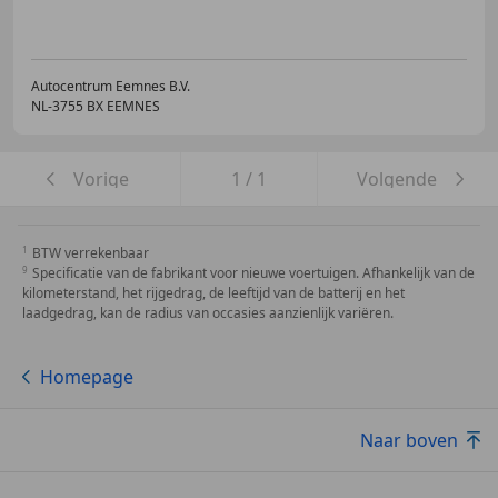
Autocentrum Eemnes B.V.
NL-3755 BX EEMNES
Vorige
1
/
1
Volgende
BTW verrekenbaar
Specificatie van de fabrikant voor nieuwe voertuigen. Afhankelijk van de
kilometerstand, het rijgedrag, de leeftijd van de batterij en het
laadgedrag, kan de radius van occasies aanzienlijk variëren.
Homepage
Naar boven