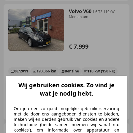
Volvo V60
1.6 T3 110kW
Momentum
€ 7.999
08/2011
193.366 km
Benzine
110 kW (150 PK)
Nieuwe APK, Stoelverwarming, Navigatiesysteem, Airbag bestuurder, Isofix, Trekhaak, Bluetooth, Regensensor
Wij gebruiken cookies. Zo vind je
wat je nodig hebt.
Autocentrum Eemnes B.V.
Om jou een zo goed mogelijke gebruikerservaring
NL-3755 BX EEMNES
met de door ons aangeboden diensten te bieden,
maken wij en derden gebruik van cookies en andere
technologie (beide samen noemen wij vanaf nu:
Hyundai i10
'cookies'), om informatie over apparatuur en
1.0 TGDi 74kW