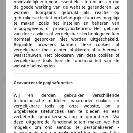
noodzakelijk zijn voor essentiële sitefuncties en die
€ 14.999
de goede werking van de website garanderen. Ze
worden doorgaans gebruikt als reactie op
gebruikersactiviteit om belangrijke functies mogelijk
te maken, zoals het instellen en beheren van
inloggegevens of privacyvoorkeuren. Het gebruik
12/2021
58.338 km
Benzine
61 kW (83 PK)
van deze cookies of vergelijkbare technologieën kan
Garantie, Automatische klimaatregeling, 4x4, Lichtmetalen velgen, Parkeerhulp met camera, Nieuwe APK, Met onderhoudshistorie, Multifunctioneel stuurwiel
normaal gesproken niet worden uitgeschakeld.
Bepaalde browsers kunnen deze cookies of
vergelijkbare tools echter blokkeren of u hierover
waarschuwen. Het blokkeren van deze cookies of
vergelijkbare tools kan de functionaliteit van de
Autocentrum Eemnes B.V.
website beïnvloeden.
NL-3755 BX EEMNES
Geavanceerde paginafuncties
SEAT Arona
1.0 TSI 85kW FR-
Line Camera / Virtual Cockpit
Wij en derden gebruiken verschillende
technologische middelen, waaronder cookies en
vergelijkbare tools op onze website, om u
uitgebreide sitefuncties aan te bieden en een
verbeterde gebruikerservaring te garanderen. Via
deze uitgebreide functionaliteiten maken we het
€ 15.499
mogelijk om ons aanbod te personaliseren -
bijvoorbeeld om uw zoekopdrachten bij een later