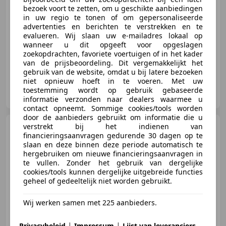
bezoek voort te zetten, om u geschikte aanbiedingen
in uw regio te tonen of om gepersonaliseerde
advertenties en berichten te verstrekken en te
05/2019
84.933 km
Benzine
85 kW (116 PK)
evalueren. Wij slaan uw e-mailadres lokaal op
Garantie, Nieuwe APK, Sportstoelen, Regensensor, Navigatiesysteem, Lichtmetalen velgen, Parkeerhulp met camera, ABS
wanneer u dit opgeeft voor opgeslagen
zoekopdrachten, favoriete voertuigen of in het kader
van de prijsbeoordeling. Dit vergemakkelijkt het
gebruik van de website, omdat u bij latere bezoeken
niet opnieuw hoeft in te voeren. Met uw
Autocentrum Eemnes B.V.
toestemming wordt op gebruik gebaseerde
NL-3755 BX EEMNES
informatie verzonden naar dealers waarmee u
contact opneemt. Sommige cookies/tools worden
door de aanbieders gebruikt om informatie die u
Volkswagen up!
verstrekt bij het indienen van
1.0 TSI
financieringsaanvragen gedurende 30 dagen op te
85kW GTi 5-drs Panoramadak
slaan en deze binnen deze periode automatisch te
hergebruiken om nieuwe financieringsaanvragen in
te vullen. Zonder het gebruik van dergelijke
cookies/tools kunnen dergelijke uitgebreide functies
geheel of gedeeltelijk niet worden gebruikt.
€ 17.499
Wij werken samen met 225 aanbieders.
|
|
Privacybeleid
Impressum
Lijst van leveranciers