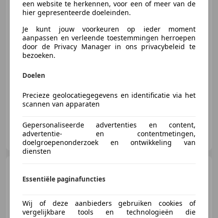
een website te herkennen, voor een of meer van de
hier gepresenteerde doeleinden.
€ 3.750
Je kunt jouw voorkeuren op ieder moment
aanpassen en verleende toestemmingen herroepen
door de Privacy Manager in ons privacybeleid te
bezoeken.
06/2013
165.095 km
Benzine
88 kW (120 PK)
Doelen
Nieuwe APK, Stoelverwarming, Lichtmetalen velgen, Regensensor, Airbag bestuurder, Niet-rokers auto, Mistlampen, Parkeerhulp achter
Precieze geolocatiegegevens en identificatie via het
scannen van apparaten
Gepersonaliseerde advertenties en content,
Autocentrum Eemnes B.V.
advertentie- en contentmetingen,
NL-3755 BX EEMNES
doelgroepenonderzoek en ontwikkeling van
diensten
Kia Picanto
1.2 62kW GT-
Line 5-drs
Essentiële paginafuncties
Wij of deze aanbieders gebruiken cookies of
vergelijkbare tools en technologieën die