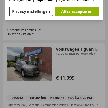
09/2019
38.420 km
Benzine
85 kW (116 PK)
Garantie, Nieuwe APK, Lichtmetalen velgen, Panorama dak, Sportstoelen, Lederen stuurwiel, Stuurbekrachtiging, USB
Privacy instellingen
Alles accepteren
Autocentrum Eemnes B.V.
NL-3755 BX EEMNES
Volkswagen Tiguan
1.4
TSI 90kW BMT Panoramadak
€ 11.999
04/2012
150.364 km
Benzine
90 kW (122 PK)
Panorama dak, Garantie, Lichtmetalen velgen, Electronic Stability Program, Navigatiesysteem, Nieuwe APK, Lederen stuurwiel, Automatische klimaatregeling